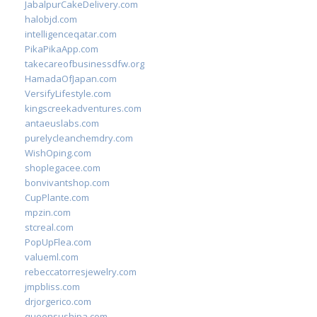
JabalpurCakeDelivery.com
halobjd.com
intelligenceqatar.com
PikaPikaApp.com
takecareofbusinessdfw.org
HamadaOfJapan.com
VersifyLifestyle.com
kingscreekadventures.com
antaeuslabs.com
purelycleanchemdry.com
WishOping.com
shoplegacee.com
bonvivantshop.com
CupPlante.com
mpzin.com
stcreal.com
PopUpFlea.com
valueml.com
rebeccatorresjewelry.com
jmpbliss.com
drjorgerico.com
queensushipa.com