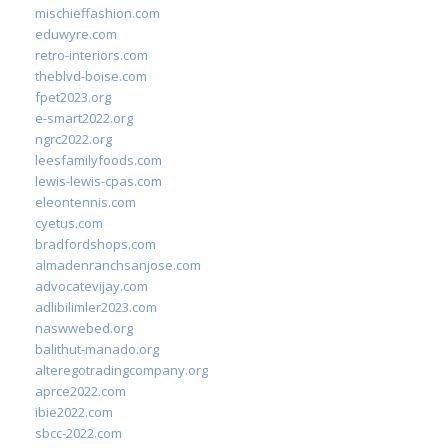
mischieffashion.com
eduwyre.com
retro-interiors.com
theblvd-boise.com
fpet2023.org
e-smart2022.org
ngrc2022.org
leesfamilyfoods.com
lewis-lewis-cpas.com
eleontennis.com
cyetus.com
bradfordshops.com
almadenranchsanjose.com
advocatevijay.com
adlibilimler2023.com
naswwebed.org
balithut-manado.org
alteregotradingcompany.org
aprce2022.com
ibie2022.com
sbcc-2022.com