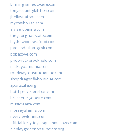
birminghamautocare.com
tonyscountrykitchen.com
jbellasnailspa.com
mychaihouse.com
alvisgrooming.com
thegeorginaestate.com
blythewoodseafood.com
paolosdelibangkok.com
bobacove.com
phoone24brookfield.com
mickeybarmama.com
roadwayconstructioninc.com
shopdragonflyboutique.com
sportszilla.org
batchprovisionsbar.com
brasserie-gobette.com
musicrearte.com
morseysfarms.com
riverviewtennis.com
official-kelly-toys-squishmallows.com
displaygardenonsuncrest.org