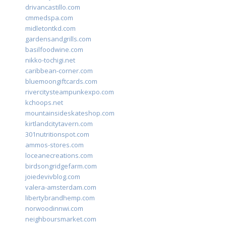
drivancastillo.com
cmmedspa.com
midletontkd.com
gardensandgrills.com
basilfoodwine.com
nikko-tochigi.net
caribbean-corner.com
bluemoongiftcards.com
rivercitysteampunkexpo.com
kchoops.net
mountainsideskateshop.com
kirtlandcitytavern.com
301nutritionspot.com
ammos-stores.com
loceanecreations.com
birdsongridgefarm.com
joiedevivblog.com
valera-amsterdam.com
libertybrandhemp.com
norwoodinnwi.com
neighboursmarket.com