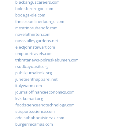
blackanguscareers.com
bolesfororegon.com
bodega-ole.com
thestreamlinerlounge.com
mestrinorubanofc.com
novelatherton.com
nassvalleygardens.net
electjohnstewart.com
omptourtravels.com
tribratanews-polreskebumen.com
rsudbayuasih.org
publikjurnalistik.org
juneteenthapparel.net
italywarm.com
journaloffinanceeconomics.com
kvk-kumari.org
foodscienceandtechnology.com
scisportsscience.com
addisababacuisineaz.com
burgerimcamas.com