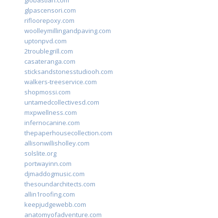
giobastian.com
glpascensori.com
rifloorepoxy.com
woolleymillingandpaving.com
uptonpvd.com
2troublegrill.com
casateranga.com
sticksandstonesstudiooh.com
walkers-treeservice.com
shopmossi.com
untamedcollectivesd.com
mxpwellness.com
infernocanine.com
thepaperhousecollection.com
allisonwillisholley.com
solslite.org
portwayinn.com
djmaddogmusic.com
thesoundarchitects.com
allin1roofing.com
keepjudgewebb.com
anatomyofadventure.com