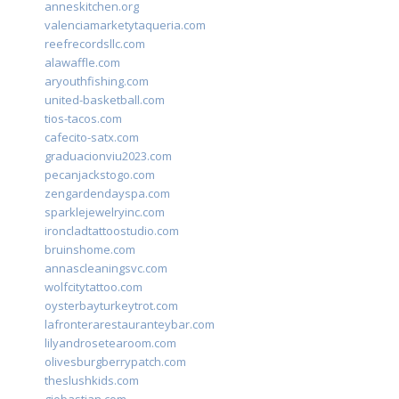
anneskitchen.org
valenciamarketytaqueria.com
reefrecordsllc.com
alawaffle.com
aryouthfishing.com
united-basketball.com
tios-tacos.com
cafecito-satx.com
graduacionviu2023.com
pecanjackstogo.com
zengardendayspa.com
sparklejewelryinc.com
ironcladtattoostudio.com
bruinshome.com
annascleaningsvc.com
wolfcitytattoo.com
oysterbayturkeytrot.com
lafronterarestauranteybar.com
lilyandrosetearoom.com
olivesburgberrypatch.com
theslushkids.com