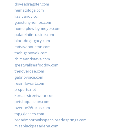
driveadragster.com
hematologa.com
lizaivanov.com
guesttinyhomes.com
home-plow-by-meyer.com
palatelatincuisine.com
blackdoglegacy.com
eatvivahouston.com
thebigshowok.com
chimeandstave.com
greatwallseafoodny.com
theloverose.com
gabriovoice.com
resinflowart.com
p-sports.net
korsairstreetwear.com
petshopallston.com
avenue26tacos.com
topgglasses.com
broadmoornailsspacoloradosprings.com
missblackpasadena.com