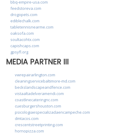
bbq-empire-usa.com
feedstoreva.com
drogopets.com
ediblechalk.com
tabletennisnearme.com
oaksofa.com
soultacohtx.com
capishcaps.com
gpsyfl.org
MEDIA PARTNER III
vwrepairarlington.com
cleaningservicebaltimore-md.com
beckslandscapeandfence.com
vistaaltadelveramendi.com
coastlinecateringnc.com
cuesburgershouston.com
psicologiaespecializadaencampeche.com
dmtacos.com
crescentstreetprinting.com
hornopizza.com