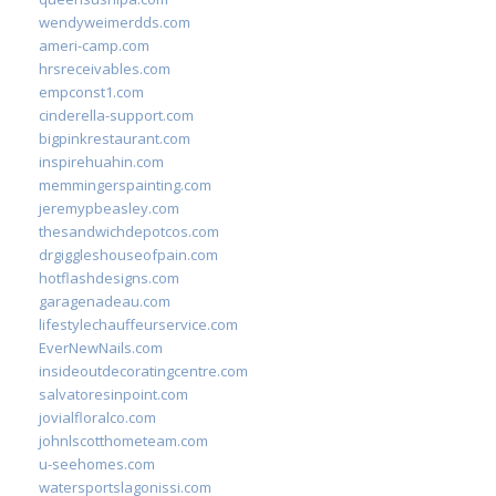
wendyweimerdds.com
ameri-camp.com
hrsreceivables.com
empconst1.com
cinderella-support.com
bigpinkrestaurant.com
inspirehuahin.com
memmingerspainting.com
jeremypbeasley.com
thesandwichdepotcos.com
drgiggleshouseofpain.com
hotflashdesigns.com
garagenadeau.com
lifestylechauffeurservice.com
EverNewNails.com
insideoutdecoratingcentre.com
salvatoresinpoint.com
jovialfloralco.com
johnlscotthometeam.com
u-seehomes.com
watersportslagonissi.com