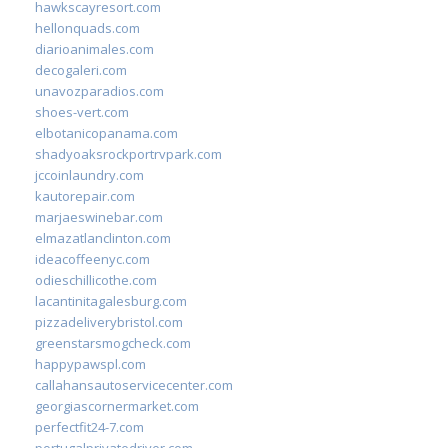
hawkscayresort.com
hellonquads.com
diarioanimales.com
decogaleri.com
unavozparadios.com
shoes-vert.com
elbotanicopanama.com
shadyoaksrockportrvpark.com
jccoinlaundry.com
kautorepair.com
marjaeswinebar.com
elmazatlanclinton.com
ideacoffeenyc.com
odieschillicothe.com
lacantinitagalesburg.com
pizzadeliverybristol.com
greenstarsmogcheck.com
happypawspl.com
callahansautoservicecenter.com
georgiascornermarket.com
perfectfit24-7.com
portugalprivatedriver.com