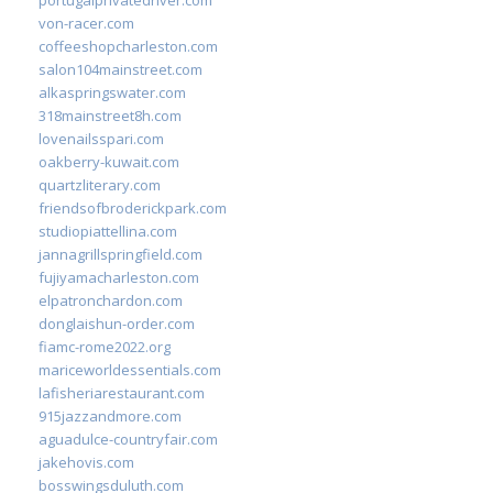
von-racer.com
coffeeshopcharleston.com
salon104mainstreet.com
alkaspringswater.com
318mainstreet8h.com
lovenailsspari.com
oakberry-kuwait.com
quartzliterary.com
friendsofbroderickpark.com
studiopiattellina.com
jannagrillspringfield.com
fujiyamacharleston.com
elpatronchardon.com
donglaishun-order.com
fiamc-rome2022.org
mariceworldessentials.com
lafisheriarestaurant.com
915jazzandmore.com
aguadulce-countryfair.com
jakehovis.com
bosswingsduluth.com