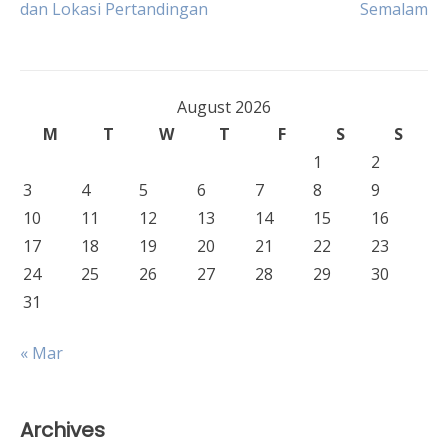
dan Lokasi Pertandingan
Semalam
navigation
August 2026
M
T
W
T
F
S
S
1
2
3
4
5
6
7
8
9
10
11
12
13
14
15
16
17
18
19
20
21
22
23
24
25
26
27
28
29
30
31
« Mar
Archives