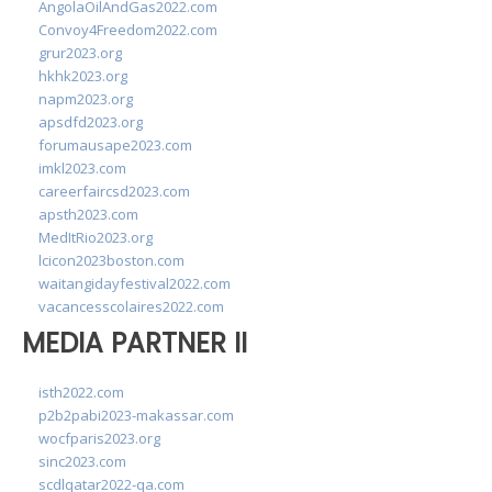
AngolaOilAndGas2022.com
Convoy4Freedom2022.com
grur2023.org
hkhk2023.org
napm2023.org
apsdfd2023.org
forumausape2023.com
imkl2023.com
careerfaircsd2023.com
apsth2023.com
MedItRio2023.org
lcicon2023boston.com
waitangidayfestival2022.com
vacancesscolaires2022.com
MEDIA PARTNER II
isth2022.com
p2b2pabi2023-makassar.com
wocfparis2023.org
sinc2023.com
scdlqatar2022-qa.com