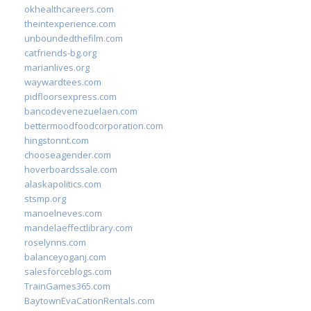
okhealthcareers.com
theintexperience.com
unboundedthefilm.com
catfriends-bg.org
marianlives.org
waywardtees.com
pidfloorsexpress.com
bancodevenezuelaen.com
bettermoodfoodcorporation.com
hingstonnt.com
chooseagender.com
hoverboardssale.com
alaskapolitics.com
stsmp.org
manoelneves.com
mandelaeffectlibrary.com
roselynns.com
balanceyoganj.com
salesforceblogs.com
TrainGames365.com
BaytownEvaCationRentals.com