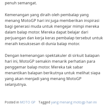
penuh semangat.
Kemenangan yang diraih oleh pembalap yang
menang MotoGP hari ini juga memberikan inspirasi
bagi generasi muda untuk mengejar mimpi mereka
dalam balap motor. Mereka dapat belajar dari
perjuangan dan kerja keras pembalap tersebut untuk
meraih kesuksesan di dunia balap motor.
Dengan kemenangan spektakuler di sirkuit balapan
hari ini, MotoGP semakin menarik perhatian para
penggemar balap motor. Mereka tak sabar
menantikan balapan berikutnya untuk melihat siapa
yang akan menjadi yang menang MotoGP
selanjutnya.
Posted in
MOTO GP
Tagged
yang menang motogp hari ini