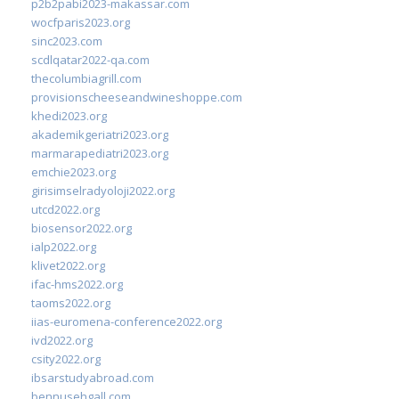
p2b2pabi2023-makassar.com
wocfparis2023.org
sinc2023.com
scdlqatar2022-qa.com
thecolumbiagrill.com
provisionscheeseandwineshoppe.com
khedi2023.org
akademikgeriatri2023.org
marmarapediatri2023.org
emchie2023.org
girisimselradyoloji2022.org
utcd2022.org
biosensor2022.org
ialp2022.org
klivet2022.org
ifac-hms2022.org
taoms2022.org
iias-euromena-conference2022.org
ivd2022.org
csity2022.org
ibsarstudyabroad.com
bennusehgall.com