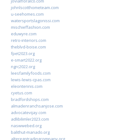
jovialfloralco.com
johnlscotthometeam.com
u-seehomes.com
watersportslagonissi.com
mischieffashion.com
eduwyre.com
retro-interiors.com
theblvd-boise.com
fpet2023.org
e-smart2022.org
ngrc2022.org
leesfamilyfoods.com
lewis-lewis-cpas.com
eleontennis.com
cyetus.com
bradfordshops.com
almadenranchsanjose.com
advocatevijay.com
adlibilimler2023.com
naswwebed.org
balithut-manado.org
alteregotradingcompany.org