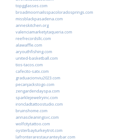
topgglasses.com
broadmoornailsspacoloradosprings.com
missblackpasadena.com
anneskitchen.org
valenciamarketytaqueria.com
reefrecordsllc.com
alawaffle.com
aryouthfishing.com
united-basketball.com
tios-tacos.com
cafecito-satx.com
graduacionviu2023.com
pecanjackstogo.com
zengardendayspa.com
sparklejewelryinc.com
ironcladtattoostudio.com
bruinshome.com
annascleaningsvc.com
wolfcitytattoo.com
oysterbayturkeytrot.com
lafronterarestauranteybar.com