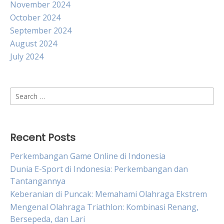
November 2024
October 2024
September 2024
August 2024
July 2024
Search
for:
Recent Posts
Perkembangan Game Online di Indonesia
Dunia E-Sport di Indonesia: Perkembangan dan
Tantangannya
Keberanian di Puncak: Memahami Olahraga Ekstrem
Mengenal Olahraga Triathlon: Kombinasi Renang,
Bersepeda, dan Lari