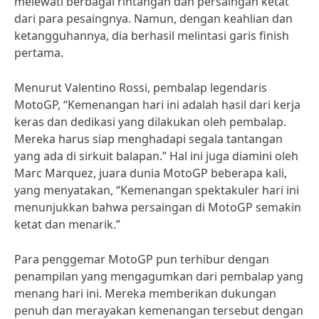
melewati berbagai rintangan dan persaingan ketat
dari para pesaingnya. Namun, dengan keahlian dan
ketangguhannya, dia berhasil melintasi garis finish
pertama.
Menurut Valentino Rossi, pembalap legendaris
MotoGP, “Kemenangan hari ini adalah hasil dari kerja
keras dan dedikasi yang dilakukan oleh pembalap.
Mereka harus siap menghadapi segala tantangan
yang ada di sirkuit balapan.” Hal ini juga diamini oleh
Marc Marquez, juara dunia MotoGP beberapa kali,
yang menyatakan, “Kemenangan spektakuler hari ini
menunjukkan bahwa persaingan di MotoGP semakin
ketat dan menarik.”
Para penggemar MotoGP pun terhibur dengan
penampilan yang mengagumkan dari pembalap yang
menang hari ini. Mereka memberikan dukungan
penuh dan merayakan kemenangan tersebut dengan