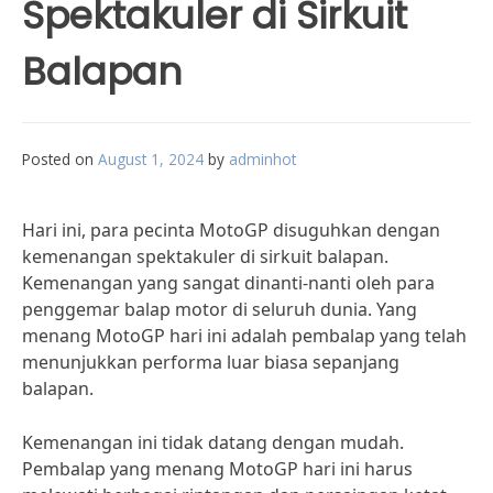
Spektakuler di Sirkuit
Balapan
Posted on
August 1, 2024
by
adminhot
Hari ini, para pecinta MotoGP disuguhkan dengan
kemenangan spektakuler di sirkuit balapan.
Kemenangan yang sangat dinanti-nanti oleh para
penggemar balap motor di seluruh dunia. Yang
menang MotoGP hari ini adalah pembalap yang telah
menunjukkan performa luar biasa sepanjang
balapan.
Kemenangan ini tidak datang dengan mudah.
Pembalap yang menang MotoGP hari ini harus