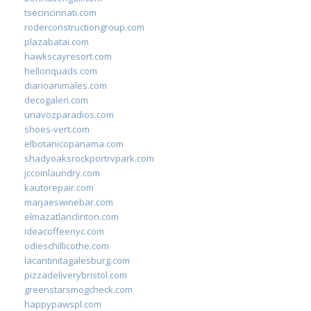
tsecincinnati.com
roderconstructiongroup.com
plazabatai.com
hawkscayresort.com
hellonquads.com
diarioanimales.com
decogaleri.com
unavozparadios.com
shoes-vert.com
elbotanicopanama.com
shadyoaksrockportrvpark.com
jccoinlaundry.com
kautorepair.com
marjaeswinebar.com
elmazatlanclinton.com
ideacoffeenyc.com
odieschillicothe.com
lacantinitagalesburg.com
pizzadeliverybristol.com
greenstarsmogcheck.com
happypawspl.com