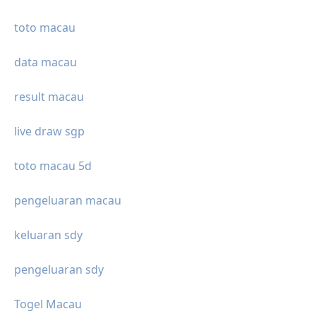
toto macau
data macau
result macau
live draw sgp
toto macau 5d
pengeluaran macau
keluaran sdy
pengeluaran sdy
Togel Macau