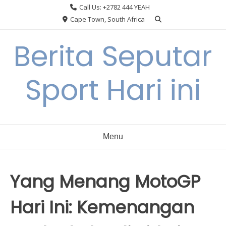
Skip
Call Us: +2782 444 YEAH
to
Cape Town, South Africa
content
Berita Seputar
Sport Hari ini
Menu
Yang Menang MotoGP
Hari Ini: Kemenangan