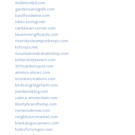
midletontkd.com
gardensandgrills.com
basilfoodwine.com
nikko-tochigi.net
caribbean-corner.com
bluemoongiftcards.com
rivercitysteampunkexpo.com
kchoops.net
mountainsideskateshop.com
kirtlandcitytavern.com
301nutritionspot.com
ammos-stores.com
loceanecreations.com
birdsongridgefarm.com
joiedevivblog.com
valera-amsterdam.com
libertybrandhemp.com
norwoodinnwi.com
neighboursmarket.com
blackanguscareers.com
bolesfororegon.com