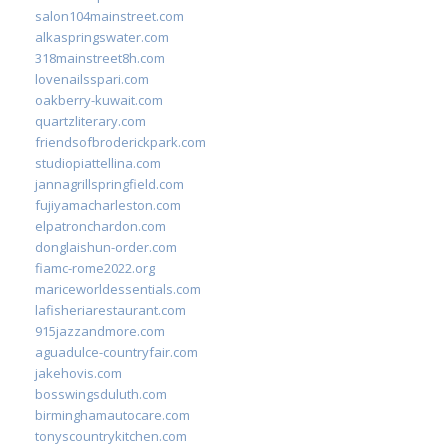
salon104mainstreet.com
alkaspringswater.com
318mainstreet8h.com
lovenailsspari.com
oakberry-kuwait.com
quartzliterary.com
friendsofbroderickpark.com
studiopiattellina.com
jannagrillspringfield.com
fujiyamacharleston.com
elpatronchardon.com
donglaishun-order.com
fiamc-rome2022.org
mariceworldessentials.com
lafisheriarestaurant.com
915jazzandmore.com
aguadulce-countryfair.com
jakehovis.com
bosswingsduluth.com
birminghamautocare.com
tonyscountrykitchen.com