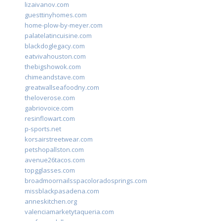
lizaivanov.com
guesttinyhomes.com
home-plow-by-meyer.com
palatelatincuisine.com
blackdoglegacy.com
eatvivahouston.com
thebigshowok.com
chimeandstave.com
greatwallseafoodny.com
theloverose.com
gabriovoice.com
resinflowart.com
p-sports.net
korsairstreetwear.com
petshopallston.com
avenue26tacos.com
topgglasses.com
broadmoornailsspacoloradosprings.com
missblackpasadena.com
anneskitchen.org
valenciamarketytaqueria.com