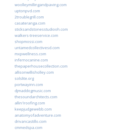
woolleymillingandpaving.com
uptonpvd.com
2troublegrill.com
casateranga.com
sticksandstonesstudiooh.com
walkers-treeservice.com
shopmossi.com
untamedcollectivesd.com
mxpwellness.com
infernocanine.com
thepaperhousecollection.com
allisonwillisholley.com
solslite.org
portwayinn.com
djmaddogmusic.com
thesoundarchitects.com
allin1roofing.com
keepjudgewebb.com
anatomyofadventure.com
drivancastillo.com
cmmedspa.com