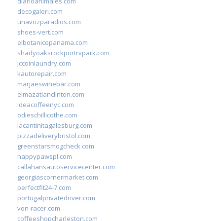
diarioanimales.com
decogaleri.com
unavozparadios.com
shoes-vert.com
elbotanicopanama.com
shadyoaksrockportrvpark.com
jccoinlaundry.com
kautorepair.com
marjaeswinebar.com
elmazatlanclinton.com
ideacoffeenyc.com
odieschillicothe.com
lacantinitagalesburg.com
pizzadeliverybristol.com
greenstarsmogcheck.com
happypawspl.com
callahansautoservicecenter.com
georgiascornermarket.com
perfectfit24-7.com
portugalprivatedriver.com
von-racer.com
coffeeshopcharleston.com