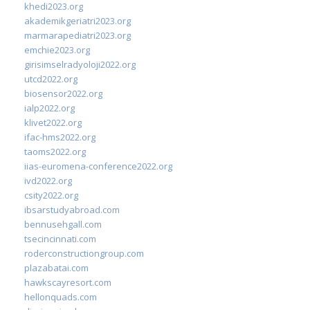
khedi2023.org
akademikgeriatri2023.org
marmarapediatri2023.org
emchie2023.org
girisimselradyoloji2022.org
utcd2022.org
biosensor2022.org
ialp2022.org
klivet2022.org
ifac-hms2022.org
taoms2022.org
iias-euromena-conference2022.org
ivd2022.org
csity2022.org
ibsarstudyabroad.com
bennusehgall.com
tsecincinnati.com
roderconstructiongroup.com
plazabatai.com
hawkscayresort.com
hellonquads.com