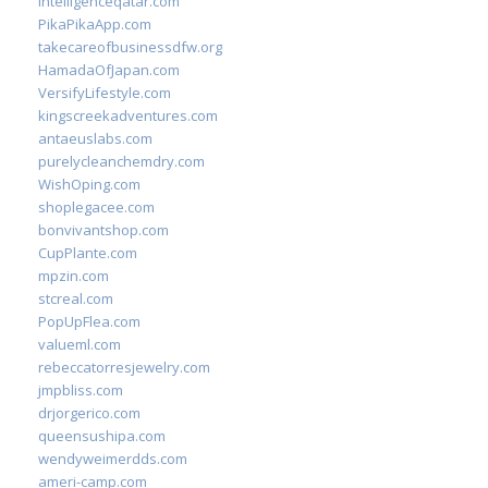
intelligenceqatar.com
PikaPikaApp.com
takecareofbusinessdfw.org
HamadaOfJapan.com
VersifyLifestyle.com
kingscreekadventures.com
antaeuslabs.com
purelycleanchemdry.com
WishOping.com
shoplegacee.com
bonvivantshop.com
CupPlante.com
mpzin.com
stcreal.com
PopUpFlea.com
valueml.com
rebeccatorresjewelry.com
jmpbliss.com
drjorgerico.com
queensushipa.com
wendyweimerdds.com
ameri-camp.com