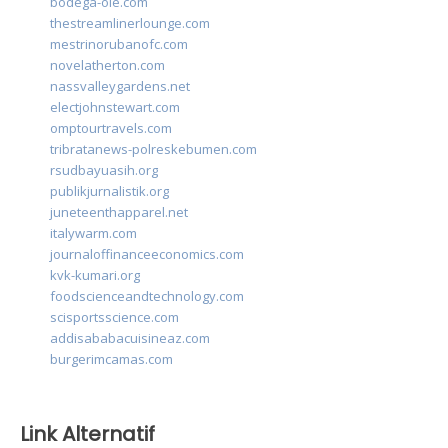
bodega-ole.com
thestreamlinerlounge.com
mestrinorubanofc.com
novelatherton.com
nassvalleygardens.net
electjohnstewart.com
omptourtravels.com
tribratanews-polreskebumen.com
rsudbayuasih.org
publikjurnalistik.org
juneteenthapparel.net
italywarm.com
journaloffinanceeconomics.com
kvk-kumari.org
foodscienceandtechnology.com
scisportsscience.com
addisababacuisineaz.com
burgerimcamas.com
Link Alternatif