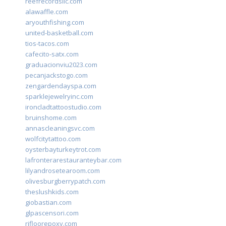
reefrecordsllc.com
alawaffle.com
aryouthfishing.com
united-basketball.com
tios-tacos.com
cafecito-satx.com
graduacionviu2023.com
pecanjackstogo.com
zengardendayspa.com
sparklejewelryinc.com
ironcladtattoostudio.com
bruinshome.com
annascleaningsvc.com
wolfcitytattoo.com
oysterbayturkeytrot.com
lafronterarestauranteybar.com
lilyandrosetearoom.com
olivesburgberrypatch.com
theslushkids.com
giobastian.com
glpascensori.com
rifloorepoxy.com