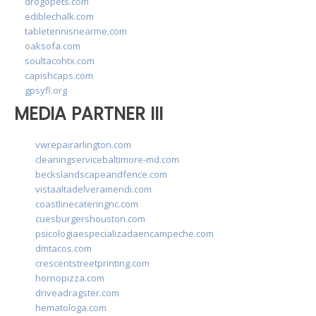
drogopets.com
ediblechalk.com
tabletennisnearme.com
oaksofa.com
soultacohtx.com
capishcaps.com
gpsyfl.org
MEDIA PARTNER III
vwrepairarlington.com
cleaningservicebaltimore-md.com
beckslandscapeandfence.com
vistaaltadelveramendi.com
coastlinecateringnc.com
cuesburgershouston.com
psicologiaespecializadaencampeche.com
dmtacos.com
crescentstreetprinting.com
hornopizza.com
driveadragster.com
hematologa.com