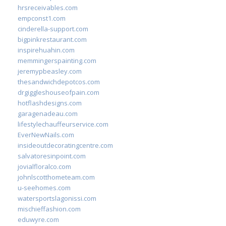
hrsreceivables.com
empconst1.com
cinderella-support.com
bigpinkrestaurant.com
inspirehuahin.com
memmingerspainting.com
jeremypbeasley.com
thesandwichdepotcos.com
drgiggleshouseofpain.com
hotflashdesigns.com
garagenadeau.com
lifestylechauffeurservice.com
EverNewNails.com
insideoutdecoratingcentre.com
salvatoresinpoint.com
jovialfloralco.com
johnlscotthometeam.com
u-seehomes.com
watersportslagonissi.com
mischieffashion.com
eduwyre.com