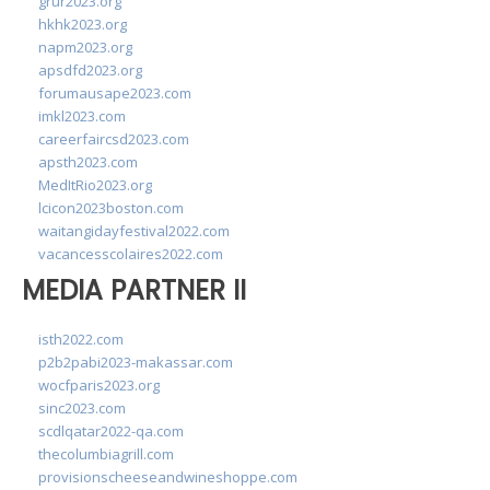
grur2023.org
hkhk2023.org
napm2023.org
apsdfd2023.org
forumausape2023.com
imkl2023.com
careerfaircsd2023.com
apsth2023.com
MedItRio2023.org
lcicon2023boston.com
waitangidayfestival2022.com
vacancesscolaires2022.com
MEDIA PARTNER II
isth2022.com
p2b2pabi2023-makassar.com
wocfparis2023.org
sinc2023.com
scdlqatar2022-qa.com
thecolumbiagrill.com
provisionscheeseandwineshoppe.com