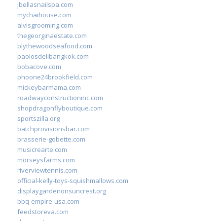
jbellasnailspa.com
mychaihouse.com
alvisgrooming.com
thegeorginaestate.com
blythewoodseafood.com
paolosdelibangkok.com
bobacove.com
phoone24brookfield.com
mickeybarmama.com
roadwayconstructioninc.com
shopdragonflyboutique.com
sportszilla.org
batchprovisionsbar.com
brasserie-gobette.com
musicrearte.com
morseysfarms.com
riverviewtennis.com
official-kelly-toys-squishmallows.com
displaygardenonsuncrest.org
bbq-empire-usa.com
feedstoreva.com