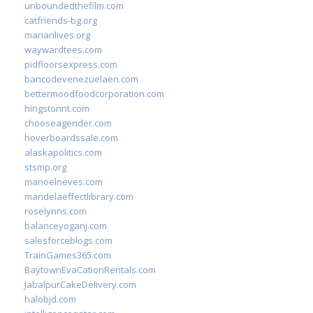
unboundedthefilm.com
catfriends-bg.org
marianlives.org
waywardtees.com
pidfloorsexpress.com
bancodevenezuelaen.com
bettermoodfoodcorporation.com
hingstonnt.com
chooseagender.com
hoverboardssale.com
alaskapolitics.com
stsmp.org
manoelneves.com
mandelaeffectlibrary.com
roselynns.com
balanceyoganj.com
salesforceblogs.com
TrainGames365.com
BaytownEvaCationRentals.com
JabalpurCakeDelivery.com
halobjd.com