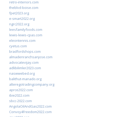
retro-interiors.com
theblvd-boise.com
fpet2023.org
e-smart2022.org
ngrc2022.org
leesfamilyfoods.com
lewis-lewis-cpas.com
eleontennis.com
cyetus.com
bradfordshops.com
almadenranchsanjose.com
advocatevijay.com
adlibilimler2023.com
naswwebed.org
balithut-manado.org
alteregotradingcompany.org
aprce2022.com
ibie2022.com
sbcc-2022.com
AngolaOilAndGas2022.com
Convoy4Freedom2022.com