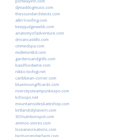
portwayinn.com
djmaddogmusic.com
thesoundarchitects.com
allin1roofing.com
keepjudgewebb.com
anatomyofadventure.com
drivancastillo.com
cmmedspa.com
midletontkd.com
gardensandgrills.com
basilfoodwine.com
nikko-tochigi.net
caribbean-corner.com
bluemoongiftcards.com
rivercitysteampunkexpo.com
kchoops.net
mountainsideskateshop.com
kirtlandcitytavern.com
301nutritionspot.com
ammos-stores.com
loceanecreations.com
birdsongridgefarm.com