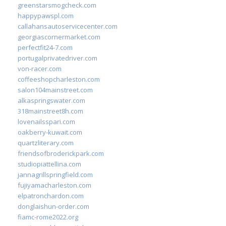
greenstarsmogcheck.com
happypawspl.com
callahansautoservicecenter.com
georgiascornermarket.com
perfectfit24-7.com
portugalprivatedriver.com
von-racer.com
coffeeshopcharleston.com
salon104mainstreet.com
alkaspringswater.com
318mainstreet8h.com
lovenailsspari.com
oakberry-kuwait.com
quartzliterary.com
friendsofbroderickpark.com
studiopiattellina.com
jannagrillspringfield.com
fujiyamacharleston.com
elpatronchardon.com
donglaishun-order.com
fiamc-rome2022.org