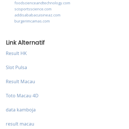
foodscienceandtechnology.com
scisportsscience.com
addisababacuisineaz.com
burgerimcamas.com
Link Alternatif
Result HK
Slot Pulsa
Result Macau
Toto Macau 4D
data kamboja
result macau