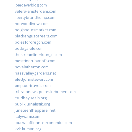
joiedevivblog.com
valera-amsterdam.com
libertybrandhemp.com
norwoodinnwi.com
neighboursmarket.com
blackanguscareers.com
bolesfororegon.com
bodega-ole.com
thestreamlinerlounge.com
mestrinorubanofc.com
novelatherton.com
nassvalleygardens.net
electjohnstewart.com
omptourtravels.com
tribratanews-polreskebumen.com
rsudbayuasih.org
publikjurnalistik.org
juneteenthapparel.net
italywarm.com
journaloffinanceeconomics.com
kvk-kumari.org