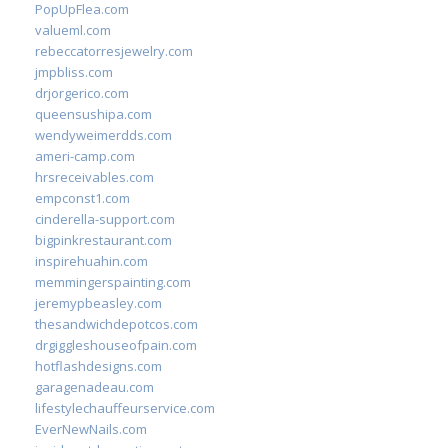
PopUpFlea.com
valueml.com
rebeccatorresjewelry.com
jmpbliss.com
drjorgerico.com
queensushipa.com
wendyweimerdds.com
ameri-camp.com
hrsreceivables.com
empconst1.com
cinderella-support.com
bigpinkrestaurant.com
inspirehuahin.com
memmingerspainting.com
jeremypbeasley.com
thesandwichdepotcos.com
drgiggleshouseofpain.com
hotflashdesigns.com
garagenadeau.com
lifestylechauffeurservice.com
EverNewNails.com