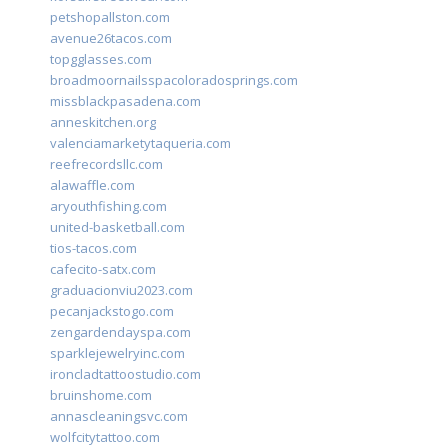
petshopallston.com
avenue26tacos.com
topgglasses.com
broadmoornailsspacoloradosprings.com
missblackpasadena.com
anneskitchen.org
valenciamarketytaqueria.com
reefrecordsllc.com
alawaffle.com
aryouthfishing.com
united-basketball.com
tios-tacos.com
cafecito-satx.com
graduacionviu2023.com
pecanjackstogo.com
zengardendayspa.com
sparklejewelryinc.com
ironcladtattoostudio.com
bruinshome.com
annascleaningsvc.com
wolfcitytattoo.com