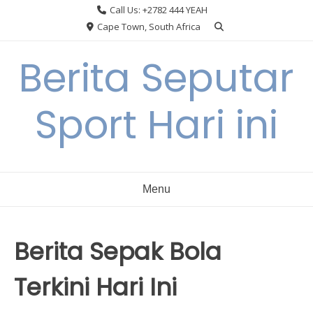
Skip
Call Us: +2782 444 YEAH
to
Cape Town, South Africa
content
Berita Seputar
Sport Hari ini
Menu
Berita Sepak Bola
Terkini Hari Ini