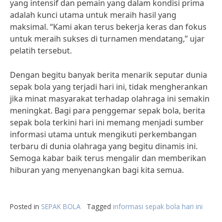
yang intensif dan pemain yang dalam kondisi prima
adalah kunci utama untuk meraih hasil yang
maksimal. “Kami akan terus bekerja keras dan fokus
untuk meraih sukses di turnamen mendatang,” ujar
pelatih tersebut.
Dengan begitu banyak berita menarik seputar dunia
sepak bola yang terjadi hari ini, tidak mengherankan
jika minat masyarakat terhadap olahraga ini semakin
meningkat. Bagi para penggemar sepak bola, berita
sepak bola terkini hari ini memang menjadi sumber
informasi utama untuk mengikuti perkembangan
terbaru di dunia olahraga yang begitu dinamis ini.
Semoga kabar baik terus mengalir dan memberikan
hiburan yang menyenangkan bagi kita semua.
Posted in
SEPAK BOLA
Tagged
informasi sepak bola hari ini