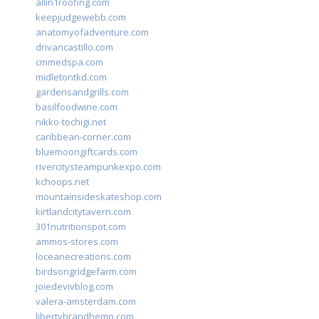
allin1roofing.com
keepjudgewebb.com
anatomyofadventure.com
drivancastillo.com
cmmedspa.com
midletontkd.com
gardensandgrills.com
basilfoodwine.com
nikko-tochigi.net
caribbean-corner.com
bluemoongiftcards.com
rivercitysteampunkexpo.com
kchoops.net
mountainsideskateshop.com
kirtlandcitytavern.com
301nutritionspot.com
ammos-stores.com
loceanecreations.com
birdsongridgefarm.com
joiedevivblog.com
valera-amsterdam.com
libertybrandhemp.com