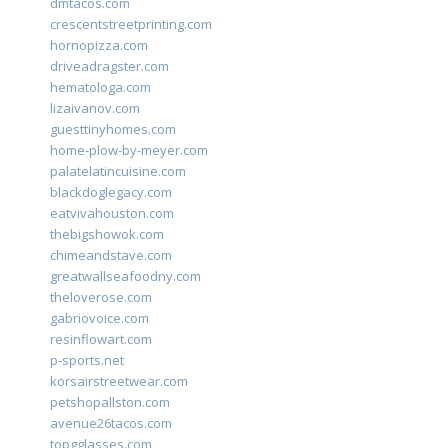
dmtacos.com
crescentstreetprinting.com
hornopizza.com
driveadragster.com
hematologa.com
lizaivanov.com
guesttinyhomes.com
home-plow-by-meyer.com
palatelatincuisine.com
blackdoglegacy.com
eatvivahouston.com
thebigshowok.com
chimeandstave.com
greatwallseafoodny.com
theloverose.com
gabriovoice.com
resinflowart.com
p-sports.net
korsairstreetwear.com
petshopallston.com
avenue26tacos.com
topgglasses.com