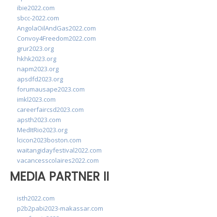
ibie2022.com
sbcc-2022.com
AngolaOilAndGas2022.com
Convoy4Freedom2022.com
grur2023.org
hkhk2023.org
napm2023.org
apsdfd2023.org
forumausape2023.com
imkl2023.com
careerfaircsd2023.com
apsth2023.com
MedItRio2023.org
lcicon2023boston.com
waitangidayfestival2022.com
vacancesscolaires2022.com
MEDIA PARTNER II
isth2022.com
p2b2pabi2023-makassar.com