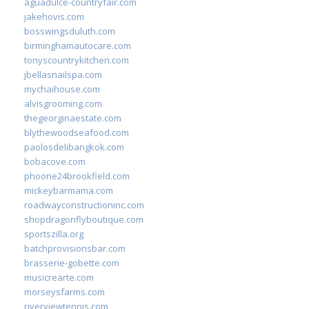
aguadulce-countryfair.com
jakehovis.com
bosswingsduluth.com
birminghamautocare.com
tonyscountrykitchen.com
jbellasnailspa.com
mychaihouse.com
alvisgrooming.com
thegeorginaestate.com
blythewoodseafood.com
paolosdelibangkok.com
bobacove.com
phoone24brookfield.com
mickeybarmama.com
roadwayconstructioninc.com
shopdragonflyboutique.com
sportszilla.org
batchprovisionsbar.com
brasserie-gobette.com
musicrearte.com
morseysfarms.com
riverviewtennis.com