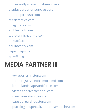
official-kelly-toys-squishmallows.com
displaygardenonsuncrest.org
bbq-empire-usa.com
feedstoreva.com
drogopets.com
ediblechalk.com
tabletennisnearme.com
oaksofa.com
soultacohtx.com
capishcaps.com
gpsyfl.org
MEDIA PARTNER III
vwrepairarlington.com
cleaningservicebaltimore-md.com
beckslandscapeandfence.com
vistaaltadelveramendi.com
coastlinecateringnc.com
cuesburgershouston.com
psicologiaespecializadaencampeche.com