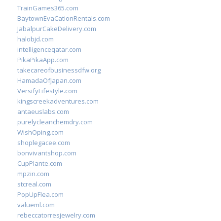
TrainGames365.com
BaytownEvaCationRentals.com
JabalpurCakeDelivery.com
halobjd.com
intelligenceqatar.com
PikaPikaApp.com
takecareofbusinessdfw.org
HamadaOfJapan.com
VersifyLifestyle.com
kingscreekadventures.com
antaeuslabs.com
purelycleanchemdry.com
WishOping.com
shoplegacee.com
bonvivantshop.com
CupPlante.com
mpzin.com
stcreal.com
PopUpFlea.com
valueml.com
rebeccatorresjewelry.com