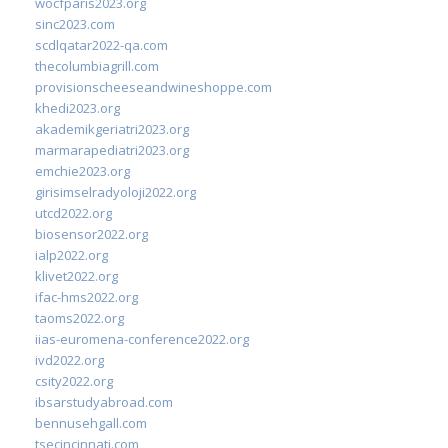
wocfparis2023.org
sinc2023.com
scdlqatar2022-qa.com
thecolumbiagrill.com
provisionscheeseandwineshoppe.com
khedi2023.org
akademikgeriatri2023.org
marmarapediatri2023.org
emchie2023.org
girisimselradyoloji2022.org
utcd2022.org
biosensor2022.org
ialp2022.org
klivet2022.org
ifac-hms2022.org
taoms2022.org
iias-euromena-conference2022.org
ivd2022.org
csity2022.org
ibsarstudyabroad.com
bennusehgall.com
tsecincinnati.com