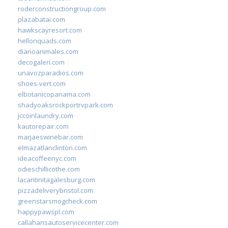
roderconstructiongroup.com
plazabatai.com
hawkscayresort.com
hellonquads.com
diarioanimales.com
decogaleri.com
unavozparadios.com
shoes-vert.com
elbotanicopanama.com
shadyoaksrockportrvpark.com
jccoinlaundry.com
kautorepair.com
marjaeswinebar.com
elmazatlanclinton.com
ideacoffeenyc.com
odieschillicothe.com
lacantinitagalesburg.com
pizzadeliverybristol.com
greenstarsmogcheck.com
happypawspl.com
callahansautoservicecenter.com