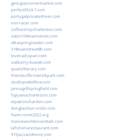
georgiascornermarket.com
perfectfit24-7.com
portugalprivatedriver.com
von-racer.com
coffeeshopcharleston.com
salon104mainstreet.com
alkaspringswater.com
318mainstreet8h.com
lovenailsspari.com
oakberry-kuwait.com
quartzliterary.com
friendsofbroderickpark.com
studiopiattellina.com
jannagrillspringfield.com
fujiyamacharleston.com
elpatronchardon.com
donglaishun-order.com
fiamc-rome2022.org
mariceworldessentials.com
lafisheriarestaurant.com
915jazzandmore.com