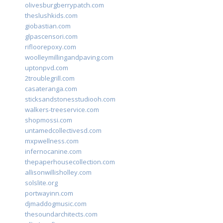
olivesburgberrypatch.com
theslushkids.com
giobastian.com
glpascensori.com
rifloorepoxy.com
woolleymillingandpaving.com
uptonpvd.com
2troublegrill.com
casateranga.com
sticksandstonesstudiooh.com
walkers-treeservice.com
shopmossi.com
untamedcollectivesd.com
mxpwellness.com
infernocanine.com
thepaperhousecollection.com
allisonwillisholley.com
solslite.org
portwayinn.com
djmaddogmusic.com
thesoundarchitects.com