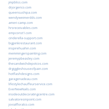
jmpbliss.com
drjorgerico.com
queensushipa.com
wendyweimerdds.com
ameri-camp.com
hrsreceivables.com
empconst1.com
cinderella-support.com
bigpinkrestaurant.com
inspirehuahin.com
memmingerspainting.com
jeremypbeasley.com
thesandwichdepotcos.com
drgiggleshouseofpain.com
hotflashdesigns.com
garagenadeau.com
lifestylechauffeurservice.com
EverNewNails.com
insideoutdecoratingcentre.com
salvatoresinpoint.com
jovialfloralco.com