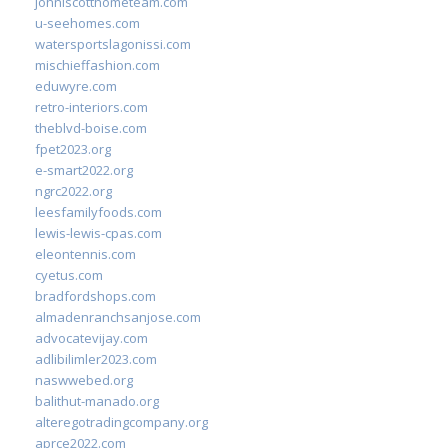
johnlscotthometeam.com
u-seehomes.com
watersportslagonissi.com
mischieffashion.com
eduwyre.com
retro-interiors.com
theblvd-boise.com
fpet2023.org
e-smart2022.org
ngrc2022.org
leesfamilyfoods.com
lewis-lewis-cpas.com
eleontennis.com
cyetus.com
bradfordshops.com
almadenranchsanjose.com
advocatevijay.com
adlibilimler2023.com
naswwebed.org
balithut-manado.org
alteregotradingcompany.org
aprce2022.com