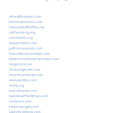
okhealthcareers.com
theintexperience.com
unboundedthefilm.com
catfriends-bg.org
marianlives.org
waywardtees.com
pidfloorsexpress.com
bancodevenezuelaen.com
bettermoodfoodcorporation.com
hingstonnt.com
chooseagender.com
hoverboardssale.com
alaskapolitics.com
stsmp.org
manoelneves.com
mandelaeffectlibrary.com
roselynns.com
balanceyoganj.com
salesforceblogs.com