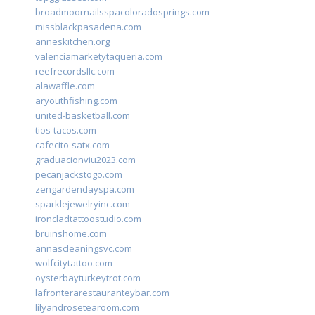
broadmoornailsspacoloradosprings.com
missblackpasadena.com
anneskitchen.org
valenciamarketytaqueria.com
reefrecordsllc.com
alawaffle.com
aryouthfishing.com
united-basketball.com
tios-tacos.com
cafecito-satx.com
graduacionviu2023.com
pecanjackstogo.com
zengardendayspa.com
sparklejewelryinc.com
ironcladtattoostudio.com
bruinshome.com
annascleaningsvc.com
wolfcitytattoo.com
oysterbayturkeytrot.com
lafronterarestauranteybar.com
lilyandrosetearoom.com