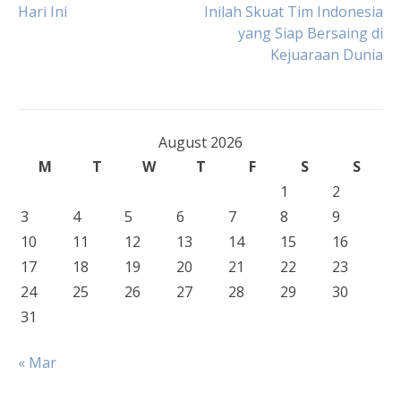
Post
Hari Ini
Inilah Skuat Tim Indonesia
yang Siap Bersaing di
navigation
Kejuaraan Dunia
August 2026
M
T
W
T
F
S
S
1
2
3
4
5
6
7
8
9
10
11
12
13
14
15
16
17
18
19
20
21
22
23
24
25
26
27
28
29
30
31
« Mar