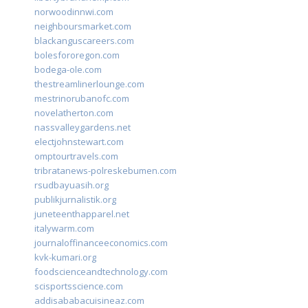
norwoodinnwi.com
neighboursmarket.com
blackanguscareers.com
bolesfororegon.com
bodega-ole.com
thestreamlinerlounge.com
mestrinorubanofc.com
novelatherton.com
nassvalleygardens.net
electjohnstewart.com
omptourtravels.com
tribratanews-polreskebumen.com
rsudbayuasih.org
publikjurnalistik.org
juneteenthapparel.net
italywarm.com
journaloffinanceeconomics.com
kvk-kumari.org
foodscienceandtechnology.com
scisportsscience.com
addisababacuisineaz.com