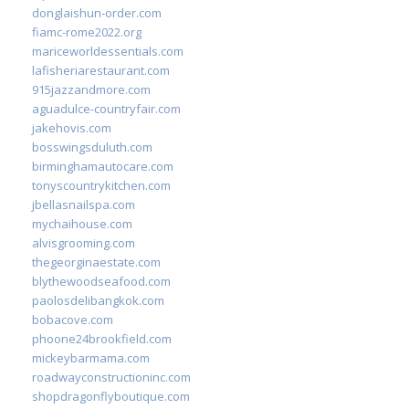
donglaishun-order.com
fiamc-rome2022.org
mariceworldessentials.com
lafisheriarestaurant.com
915jazzandmore.com
aguadulce-countryfair.com
jakehovis.com
bosswingsduluth.com
birminghamautocare.com
tonyscountrykitchen.com
jbellasnailspa.com
mychaihouse.com
alvisgrooming.com
thegeorginaestate.com
blythewoodseafood.com
paolosdelibangkok.com
bobacove.com
phoone24brookfield.com
mickeybarmama.com
roadwayconstructioninc.com
shopdragonflyboutique.com