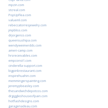
mpzin.com
stcreal.com
PopUpFlea.com
valueml.com
rebeccatorresjewelry.com
jmpbliss.com
drjorgerico.com
queensushipa.com
wendyweimerdds.com
ameri-camp.com
hrsreceivables.com
empconst1.com
cinderella-support.com
bigpinkrestaurant.com
inspirehuahin.com
memmingerspainting.com
jeremypbeasley.com
thesandwichdepotcos.com
drgiggleshouseofpain.com
hotflashdesigns.com
garagenadeau.com