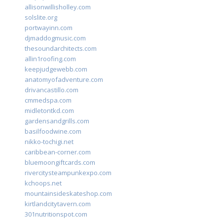
allisonwillisholley.com
solslite.org
portwayinn.com
djmaddogmusic.com
thesoundarchitects.com
allin1roofing.com
keepjudgewebb.com
anatomyofadventure.com
drivancastillo.com
cmmedspa.com
midletontkd.com
gardensandgrills.com
basilfoodwine.com
nikko-tochigi.net
caribbean-corner.com
bluemoongiftcards.com
rivercitysteampunkexpo.com
kchoops.net
mountainsideskateshop.com
kirtlandcitytavern.com
301nutritionspot.com