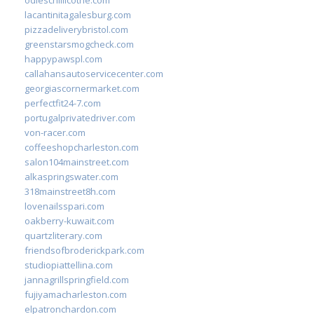
lacantinitagalesburg.com
pizzadeliverybristol.com
greenstarsmogcheck.com
happypawspl.com
callahansautoservicecenter.com
georgiascornermarket.com
perfectfit24-7.com
portugalprivatedriver.com
von-racer.com
coffeeshopcharleston.com
salon104mainstreet.com
alkaspringswater.com
318mainstreet8h.com
lovenailsspari.com
oakberry-kuwait.com
quartzliterary.com
friendsofbroderickpark.com
studiopiattellina.com
jannagrillspringfield.com
fujiyamacharleston.com
elpatronchardon.com