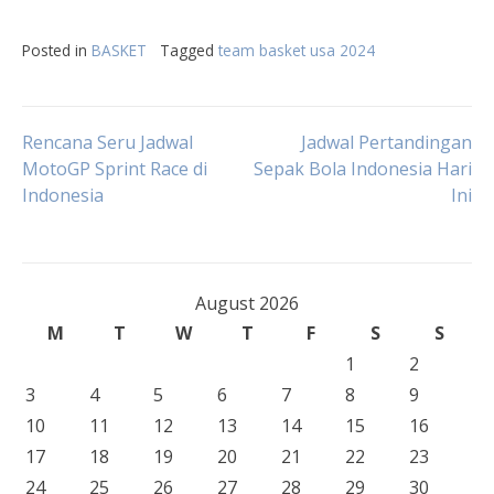
Posted in
BASKET
Tagged
team basket usa 2024
Post
Rencana Seru Jadwal
Jadwal Pertandingan
MotoGP Sprint Race di
Sepak Bola Indonesia Hari
Indonesia
Ini
navigation
August 2026
M
T
W
T
F
S
S
1
2
3
4
5
6
7
8
9
10
11
12
13
14
15
16
17
18
19
20
21
22
23
24
25
26
27
28
29
30