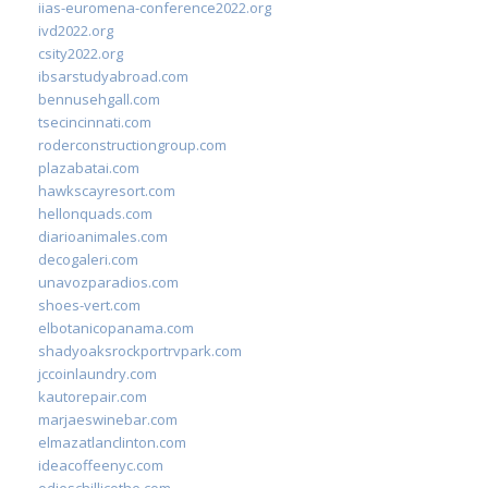
iias-euromena-conference2022.org
ivd2022.org
csity2022.org
ibsarstudyabroad.com
bennusehgall.com
tsecincinnati.com
roderconstructiongroup.com
plazabatai.com
hawkscayresort.com
hellonquads.com
diarioanimales.com
decogaleri.com
unavozparadios.com
shoes-vert.com
elbotanicopanama.com
shadyoaksrockportrvpark.com
jccoinlaundry.com
kautorepair.com
marjaeswinebar.com
elmazatlanclinton.com
ideacoffeenyc.com
odieschillicothe.com