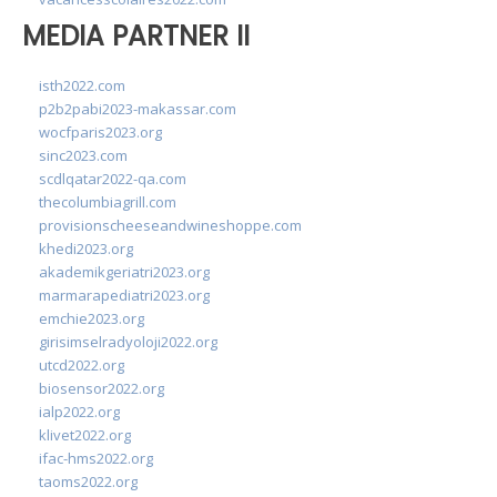
MEDIA PARTNER II
isth2022.com
p2b2pabi2023-makassar.com
wocfparis2023.org
sinc2023.com
scdlqatar2022-qa.com
thecolumbiagrill.com
provisionscheeseandwineshoppe.com
khedi2023.org
akademikgeriatri2023.org
marmarapediatri2023.org
emchie2023.org
girisimselradyoloji2022.org
utcd2022.org
biosensor2022.org
ialp2022.org
klivet2022.org
ifac-hms2022.org
taoms2022.org