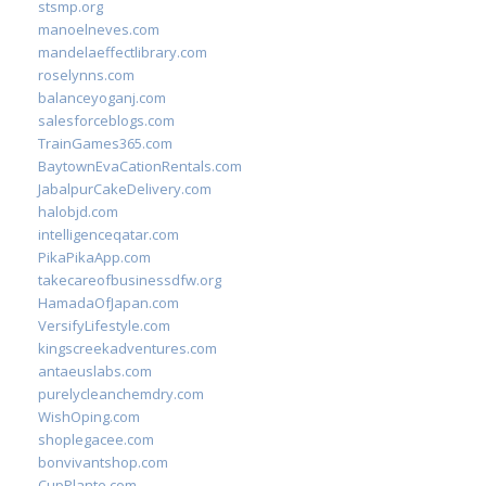
stsmp.org
manoelneves.com
mandelaeffectlibrary.com
roselynns.com
balanceyoganj.com
salesforceblogs.com
TrainGames365.com
BaytownEvaCationRentals.com
JabalpurCakeDelivery.com
halobjd.com
intelligenceqatar.com
PikaPikaApp.com
takecareofbusinessdfw.org
HamadaOfJapan.com
VersifyLifestyle.com
kingscreekadventures.com
antaeuslabs.com
purelycleanchemdry.com
WishOping.com
shoplegacee.com
bonvivantshop.com
CupPlante.com