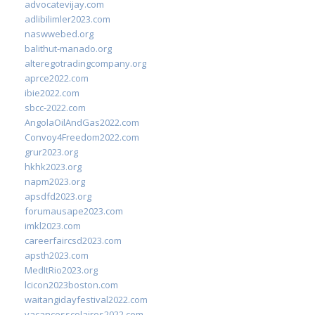
advocatevijay.com
adlibilimler2023.com
naswwebed.org
balithut-manado.org
alteregotradingcompany.org
aprce2022.com
ibie2022.com
sbcc-2022.com
AngolaOilAndGas2022.com
Convoy4Freedom2022.com
grur2023.org
hkhk2023.org
napm2023.org
apsdfd2023.org
forumausape2023.com
imkl2023.com
careerfaircsd2023.com
apsth2023.com
MedItRio2023.org
lcicon2023boston.com
waitangidayfestival2022.com
vacancesscolaires2022.com