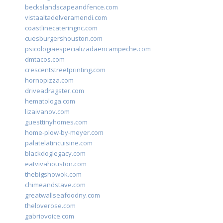
beckslandscapeandfence.com
vistaaltadelveramendi.com
coastlinecateringnc.com
cuesburgershouston.com
psicologiaespecializadaencampeche.com
dmtacos.com
crescentstreetprinting.com
hornopizza.com
driveadragster.com
hematologa.com
lizaivanov.com
guesttinyhomes.com
home-plow-by-meyer.com
palatelatincuisine.com
blackdoglegacy.com
eatvivahouston.com
thebigshowok.com
chimeandstave.com
greatwallseafoodny.com
theloverose.com
gabriovoice.com