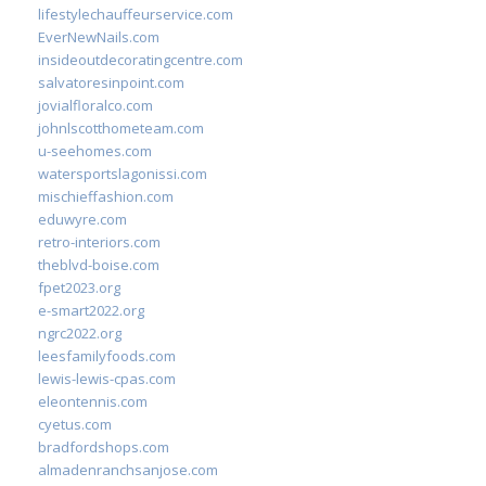
lifestylechauffeurservice.com
EverNewNails.com
insideoutdecoratingcentre.com
salvatoresinpoint.com
jovialfloralco.com
johnlscotthometeam.com
u-seehomes.com
watersportslagonissi.com
mischieffashion.com
eduwyre.com
retro-interiors.com
theblvd-boise.com
fpet2023.org
e-smart2022.org
ngrc2022.org
leesfamilyfoods.com
lewis-lewis-cpas.com
eleontennis.com
cyetus.com
bradfordshops.com
almadenranchsanjose.com