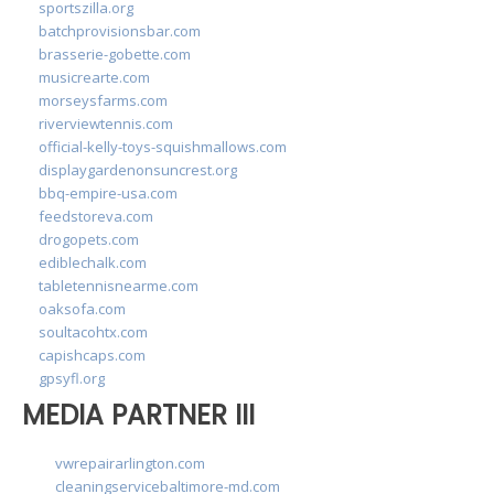
sportszilla.org
batchprovisionsbar.com
brasserie-gobette.com
musicrearte.com
morseysfarms.com
riverviewtennis.com
official-kelly-toys-squishmallows.com
displaygardenonsuncrest.org
bbq-empire-usa.com
feedstoreva.com
drogopets.com
ediblechalk.com
tabletennisnearme.com
oaksofa.com
soultacohtx.com
capishcaps.com
gpsyfl.org
MEDIA PARTNER III
vwrepairarlington.com
cleaningservicebaltimore-md.com