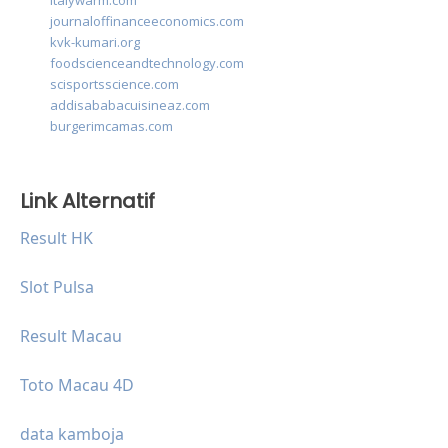
italywarm.com
journaloffinanceeconomics.com
kvk-kumari.org
foodscienceandtechnology.com
scisportsscience.com
addisababacuisineaz.com
burgerimcamas.com
Link Alternatif
Result HK
Slot Pulsa
Result Macau
Toto Macau 4D
data kamboja