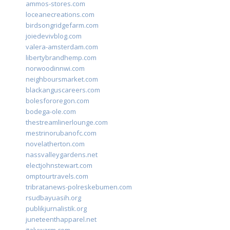
ammos-stores.com
loceanecreations.com
birdsongridgefarm.com
joiedevivblog.com
valera-amsterdam.com
libertybrandhemp.com
norwoodinnwi.com
neighboursmarket.com
blackanguscareers.com
bolesfororegon.com
bodega-ole.com
thestreamlinerlounge.com
mestrinorubanofc.com
novelatherton.com
nassvalleygardens.net
electjohnstewart.com
omptourtravels.com
tribratanews-polreskebumen.com
rsudbayuasih.org
publikjurnalistik.org
juneteenthapparel.net