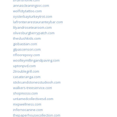
bruinshome.com
annascleaningsvc.com
wolfcitytattoo.com
oysterbayturkeytrot.com
lafronterarestauranteybar.com
lilyandrosetearoom.com
olivesburgberrypatch.com
theslushkids.com
giobastian.com
glpascensori.com
rifloorepoxy.com
woolleymillingandpaving.com
uptonpvd.com
2troublegrill.com
casateranga.com
sticksandstonesstudiooh.com
walkers-treeservice.com
shopmossi.com
untamedcollectivesd.com
mxpwellness.com
infernocanine.com
thepaperhousecollection.com