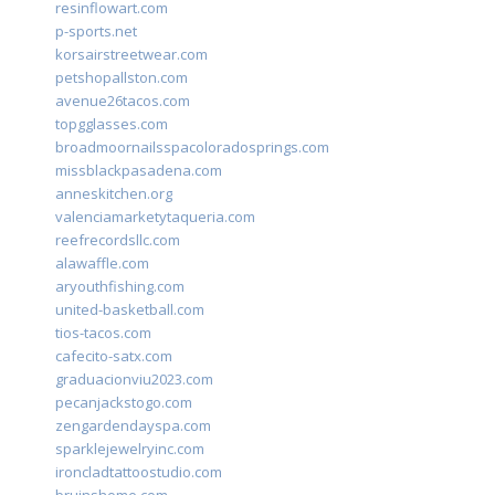
resinflowart.com
p-sports.net
korsairstreetwear.com
petshopallston.com
avenue26tacos.com
topgglasses.com
broadmoornailsspacoloradosprings.com
missblackpasadena.com
anneskitchen.org
valenciamarketytaqueria.com
reefrecordsllc.com
alawaffle.com
aryouthfishing.com
united-basketball.com
tios-tacos.com
cafecito-satx.com
graduacionviu2023.com
pecanjackstogo.com
zengardendayspa.com
sparklejewelryinc.com
ironcladtattoostudio.com