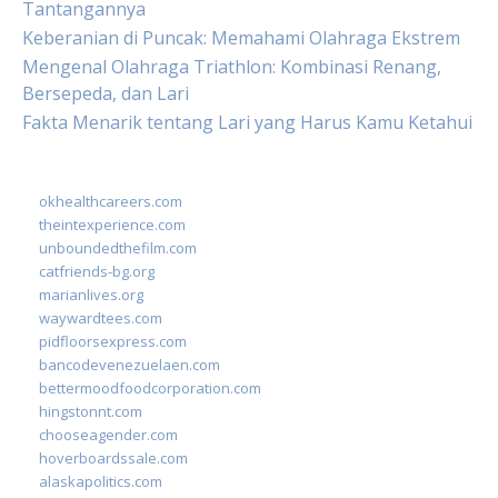
Tantangannya
Keberanian di Puncak: Memahami Olahraga Ekstrem
Mengenal Olahraga Triathlon: Kombinasi Renang,
Bersepeda, dan Lari
Fakta Menarik tentang Lari yang Harus Kamu Ketahui
okhealthcareers.com
theintexperience.com
unboundedthefilm.com
catfriends-bg.org
marianlives.org
waywardtees.com
pidfloorsexpress.com
bancodevenezuelaen.com
bettermoodfoodcorporation.com
hingstonnt.com
chooseagender.com
hoverboardssale.com
alaskapolitics.com