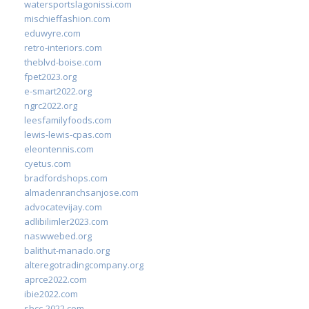
watersportslagonissi.com
mischieffashion.com
eduwyre.com
retro-interiors.com
theblvd-boise.com
fpet2023.org
e-smart2022.org
ngrc2022.org
leesfamilyfoods.com
lewis-lewis-cpas.com
eleontennis.com
cyetus.com
bradfordshops.com
almadenranchsanjose.com
advocatevijay.com
adlibilimler2023.com
naswwebed.org
balithut-manado.org
alteregotradingcompany.org
aprce2022.com
ibie2022.com
sbcc-2022.com