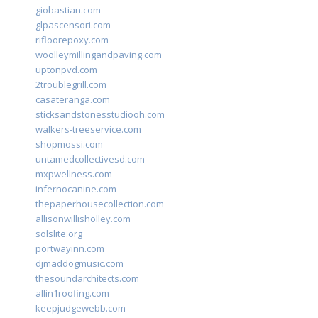
giobastian.com
glpascensori.com
rifloorepoxy.com
woolleymillingandpaving.com
uptonpvd.com
2troublegrill.com
casateranga.com
sticksandstonesstudiooh.com
walkers-treeservice.com
shopmossi.com
untamedcollectivesd.com
mxpwellness.com
infernocanine.com
thepaperhousecollection.com
allisonwillisholley.com
solslite.org
portwayinn.com
djmaddogmusic.com
thesoundarchitects.com
allin1roofing.com
keepjudgewebb.com