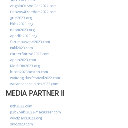
AngolaOilAndGas2022.com
Convoy4Freedom2022.com
grur2023.org
hkhk2023.org
napm2023.org
apsdfd2023.org
forumausape2023.com
imkl2023.com
careerfaircsd2023.com
apsth2023.com
MedItRio2023.org
lcicon2023boston.com
waitangidayfestival2022.com
vacancesscolaires2022.com
MEDIA PARTNER II
isth2022.com
p2b2pabi2023-makassar.com
wocfparis2023.org
sinc2023.com