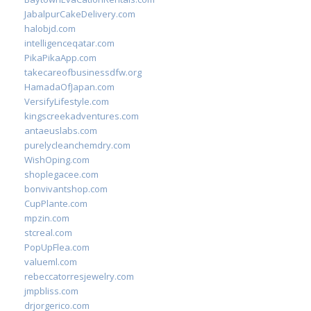
JabalpurCakeDelivery.com
halobjd.com
intelligenceqatar.com
PikaPikaApp.com
takecareofbusinessdfw.org
HamadaOfJapan.com
VersifyLifestyle.com
kingscreekadventures.com
antaeuslabs.com
purelycleanchemdry.com
WishOping.com
shoplegacee.com
bonvivantshop.com
CupPlante.com
mpzin.com
stcreal.com
PopUpFlea.com
valueml.com
rebeccatorresjewelry.com
jmpbliss.com
drjorgerico.com