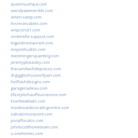
queensushipa.com
wendyweimerdds.com
ameri-camp.com
hrsreceivables.com
empconst1.com
cinderella-support.com
bigpinkrestaurant.com
inspirehuahin.com
memmingerspainting.com
jeremypbeasley.com
thesandwichdepotcos.com
drgiggleshouseofpain.com
hotflashdesigns.com
garagenadeau.com
lifestylechauffeurservice.com
EverNewNails.com
insideoutdecoratingcentre.com
salvatoresinpoint.com
jovialfloralco.com
johnlscotthometeam.com
u-seehomes.com