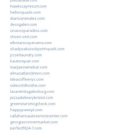
hawkscayresort.com
hellonquads.com
diarioanimales.com
decogaleri.com
unavozparadios.com
shoes-vert.com
elbotanicopanama.com
shadyoaksrockportrvpark.com
jccoinlaundry.com
kautorepair.com
marjaeswinebar.com
elmazatlanclinton.com
ideacoffeenyc.com
odieschillicothe.com
lacantinitagalesburg.com
pizzadeliverybristol.com
greenstarsmogcheck.com
happypawspl.com
callahansautoservicecenter.com
georgiascornermarket.com
perfectfit24-7.com