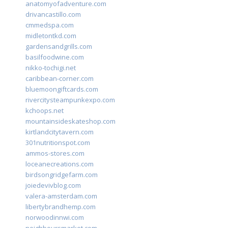
anatomyofadventure.com
drivancastillo.com
cmmedspa.com
midletontkd.com
gardensandgrills.com
basilfoodwine.com
nikko-tochigi.net
caribbean-corner.com
bluemoongiftcards.com
rivercitysteampunkexpo.com
kchoops.net
mountainsideskateshop.com
kirtlandcitytavern.com
301nutritionspot.com
ammos-stores.com
loceanecreations.com
birdsongridgefarm.com
joiedevivblog.com
valera-amsterdam.com
libertybrandhemp.com
norwoodinnwi.com