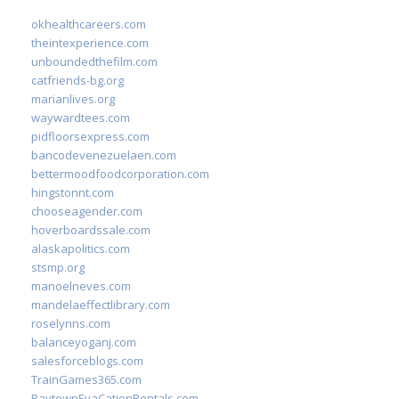
okhealthcareers.com
theintexperience.com
unboundedthefilm.com
catfriends-bg.org
marianlives.org
waywardtees.com
pidfloorsexpress.com
bancodevenezuelaen.com
bettermoodfoodcorporation.com
hingstonnt.com
chooseagender.com
hoverboardssale.com
alaskapolitics.com
stsmp.org
manoelneves.com
mandelaeffectlibrary.com
roselynns.com
balanceyoganj.com
salesforceblogs.com
TrainGames365.com
BaytownEvaCationRentals.com