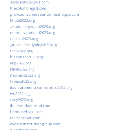
scdlqatar2022-qa.com
thecolumbiagrill.com
provisionscheeseandwineshoppe.com
khedi2023.org
akademikgeriatri2023.org
marmarapediatri2023.org
emchie2023.org
girisimselradyoloji2022.org
utcd2022.org
biosensor2022.org
ialp2022.org
klivet2022.org
ifac-hms2022.org
taoms2022.org
iias-euromena-conference2022.org
ivd2022.org
csity2022.org
ibsarstudyabroad.com
bennusehgall.com
tsecincinnati.com
roderconstructiongroup.com
plazabatai.com