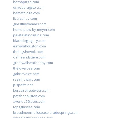
hornopizza.com
driveadragster.com
hematologa.com
lizaivanov.com
guesttinyhomes.com
home-plow-by-meyer.com
palatelatincuisine.com
blackdoglegacy.com
eatvivahouston.com
thebigshowok.com
chimeandstave.com
greatwallseafoodny.com
theloverose.com
gabriovoice.com
resinflowart.com
p-sports.net
korsairstreetwear.com
petshopallston.com
avenue26tacos.com
topgglasses.com
broadmoornailsspacoloradosprings.com