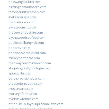
bosswingsduluth.com
birminghamautocare.com
tonyscountrykitchen.com
jbellasnailspa.com
mychaihouse.com
alvisgrooming.com
thegeorginaestate.com
blythewoodseafood.com
paolosdelibangkok.com
bobacove.com
phoone24brookfield.com
mickeybarmama.com
roadwayconstructioninc.com
shopdragonflyboutique.com
sportszilla.org
batchprovisionsbar.com
brasserie-gobette.com
musicrearte.com
morseysfarms.com
riverviewtennis.com
official-kelly-toys-squishmallows.com
displaygardenonsuncrest.org