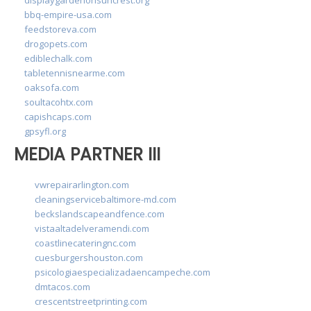
bbq-empire-usa.com
feedstoreva.com
drogopets.com
ediblechalk.com
tabletennisnearme.com
oaksofa.com
soultacohtx.com
capishcaps.com
gpsyfl.org
MEDIA PARTNER III
vwrepairarlington.com
cleaningservicebaltimore-md.com
beckslandscapeandfence.com
vistaaltadelveramendi.com
coastlinecateringnc.com
cuesburgershouston.com
psicologiaespecializadaencampeche.com
dmtacos.com
crescentstreetprinting.com