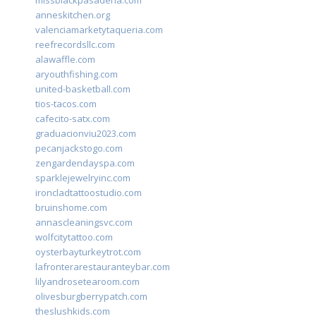
missblackpasadena.com
anneskitchen.org
valenciamarketytaqueria.com
reefrecordsllc.com
alawaffle.com
aryouthfishing.com
united-basketball.com
tios-tacos.com
cafecito-satx.com
graduacionviu2023.com
pecanjackstogo.com
zengardendayspa.com
sparklejewelryinc.com
ironcladtattoostudio.com
bruinshome.com
annascleaningsvc.com
wolfcitytattoo.com
oysterbayturkeytrot.com
lafronterarestauranteybar.com
lilyandrosetearoom.com
olivesburgberrypatch.com
theslushkids.com