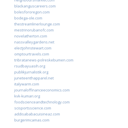
neighboursmarket.com
blackanguscareers.com
bolesfororegon.com
bodega-ole.com
thestreamlinerlounge.com
mestrinorubanofc.com
novelatherton.com
nassvalleygardens.net
electjohnstewart.com
omptourtravels.com
tribratanews-polreskebumen.com
rsudbayuasih.org
publikjurnalistik.org
juneteenthapparel.net
italywarm.com
journaloffinanceeconomics.com
kvk-kumari.org
foodscienceandtechnology.com
scisportsscience.com
addisababacuisineaz.com
burgerimcamas.com