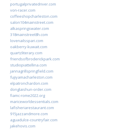
portugalprivatedriver.com
von-racer.com
coffeeshopcharleston.com
salon104mainstreet.com
alkaspringswater.com
318mainstreet8h.com
lovenailsspari.com
oakberry-kuwait.com
quartzliterary.com
friendsofbroderickpark.com
studiopiattellina.com
jannagrillspringfield.com
fujiyamacharleston.com
elpatronchardon.com
donglaishun-order.com
fiamc-rome2022.org
mariceworldessentials.com
lafisheriarestaurant.com
915jazzandmore.com
aguadulce-countryfair.com
jakehovis.com