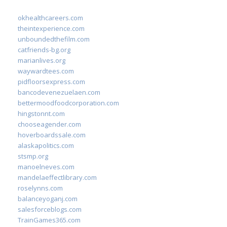
okhealthcareers.com
theintexperience.com
unboundedthefilm.com
catfriends-bg.org
marianlives.org
waywardtees.com
pidfloorsexpress.com
bancodevenezuelaen.com
bettermoodfoodcorporation.com
hingstonnt.com
chooseagender.com
hoverboardssale.com
alaskapolitics.com
stsmp.org
manoelneves.com
mandelaeffectlibrary.com
roselynns.com
balanceyoganj.com
salesforceblogs.com
TrainGames365.com