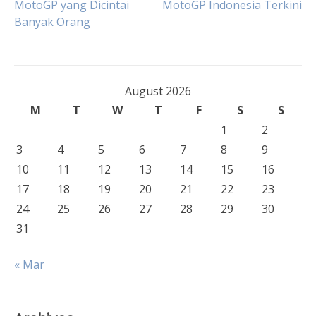
MotoGP yang Dicintai
MotoGP Indonesia Terkini
navigation
Banyak Orang
August 2026
M
T
W
T
F
S
S
1
2
3
4
5
6
7
8
9
10
11
12
13
14
15
16
17
18
19
20
21
22
23
24
25
26
27
28
29
30
31
« Mar