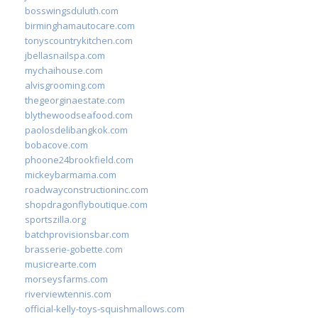
bosswingsduluth.com
birminghamautocare.com
tonyscountrykitchen.com
jbellasnailspa.com
mychaihouse.com
alvisgrooming.com
thegeorginaestate.com
blythewoodseafood.com
paolosdelibangkok.com
bobacove.com
phoone24brookfield.com
mickeybarmama.com
roadwayconstructioninc.com
shopdragonflyboutique.com
sportszilla.org
batchprovisionsbar.com
brasserie-gobette.com
musicrearte.com
morseysfarms.com
riverviewtennis.com
official-kelly-toys-squishmallows.com