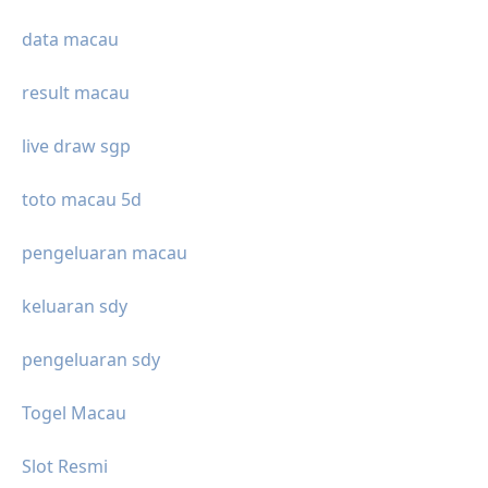
data macau
result macau
live draw sgp
toto macau 5d
pengeluaran macau
keluaran sdy
pengeluaran sdy
Togel Macau
Slot Resmi