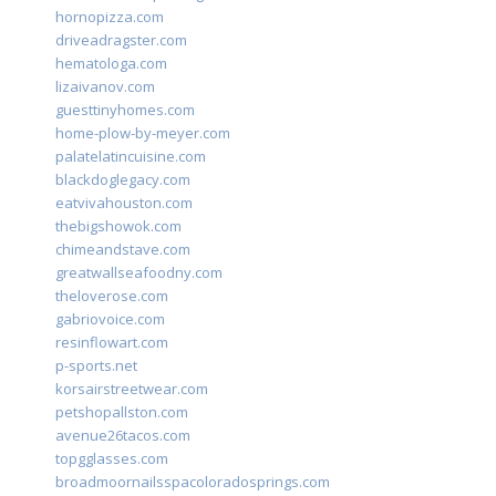
hornopizza.com
driveadragster.com
hematologa.com
lizaivanov.com
guesttinyhomes.com
home-plow-by-meyer.com
palatelatincuisine.com
blackdoglegacy.com
eatvivahouston.com
thebigshowok.com
chimeandstave.com
greatwallseafoodny.com
theloverose.com
gabriovoice.com
resinflowart.com
p-sports.net
korsairstreetwear.com
petshopallston.com
avenue26tacos.com
topgglasses.com
broadmoornailsspacoloradosprings.com