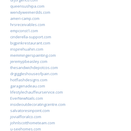
drjorgerico.com
queensushipa.com
wendyweimerdds.com
ameri-camp.com
hrsreceivables.com
empconst1.com
cinderella-support.com
bigpinkrestaurant.com
inspirehuahin.com
memmingerspainting.com
jeremypbeasley.com
thesandwichdepotcos.com
drgiggleshouseofpain.com
hotflashdesigns.com
garagenadeau.com
lifestylechauffeurservice.com
EverNewNails.com
insideoutdecoratingcentre.com
salvatoresinpoint.com
jovialfloralco.com
johnlscotthometeam.com
u-seehomes.com