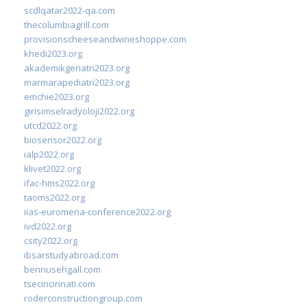
scdlqatar2022-qa.com
thecolumbiagrill.com
provisionscheeseandwineshoppe.com
khedi2023.org
akademikgeriatri2023.org
marmarapediatri2023.org
emchie2023.org
girisimselradyoloji2022.org
utcd2022.org
biosensor2022.org
ialp2022.org
klivet2022.org
ifac-hms2022.org
taoms2022.org
iias-euromena-conference2022.org
ivd2022.org
csity2022.org
ibsarstudyabroad.com
bennusehgall.com
tsecincinnati.com
roderconstructiongroup.com