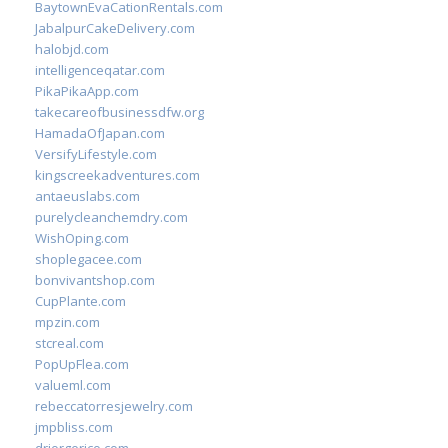
BaytownEvaCationRentals.com
JabalpurCakeDelivery.com
halobjd.com
intelligenceqatar.com
PikaPikaApp.com
takecareofbusinessdfw.org
HamadaOfJapan.com
VersifyLifestyle.com
kingscreekadventures.com
antaeuslabs.com
purelycleanchemdry.com
WishOping.com
shoplegacee.com
bonvivantshop.com
CupPlante.com
mpzin.com
stcreal.com
PopUpFlea.com
valueml.com
rebeccatorresjewelry.com
jmpbliss.com