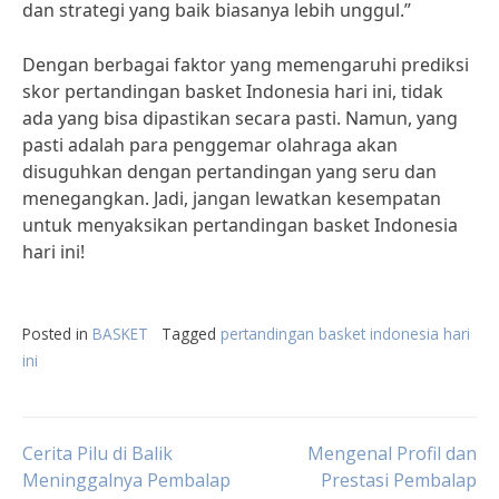
dan strategi yang baik biasanya lebih unggul.”
Dengan berbagai faktor yang memengaruhi prediksi
skor pertandingan basket Indonesia hari ini, tidak
ada yang bisa dipastikan secara pasti. Namun, yang
pasti adalah para penggemar olahraga akan
disuguhkan dengan pertandingan yang seru dan
menegangkan. Jadi, jangan lewatkan kesempatan
untuk menyaksikan pertandingan basket Indonesia
hari ini!
Posted in
BASKET
Tagged
pertandingan basket indonesia hari
ini
Post
Cerita Pilu di Balik
Mengenal Profil dan
Meninggalnya Pembalap
Prestasi Pembalap