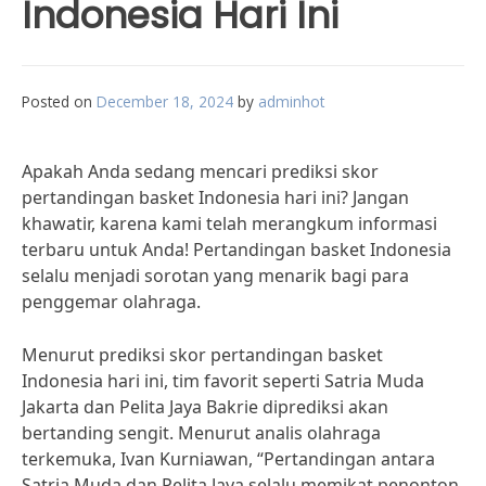
Indonesia Hari Ini
Posted on
December 18, 2024
by
adminhot
Apakah Anda sedang mencari prediksi skor
pertandingan basket Indonesia hari ini? Jangan
khawatir, karena kami telah merangkum informasi
terbaru untuk Anda! Pertandingan basket Indonesia
selalu menjadi sorotan yang menarik bagi para
penggemar olahraga.
Menurut prediksi skor pertandingan basket
Indonesia hari ini, tim favorit seperti Satria Muda
Jakarta dan Pelita Jaya Bakrie diprediksi akan
bertanding sengit. Menurut analis olahraga
terkemuka, Ivan Kurniawan, “Pertandingan antara
Satria Muda dan Pelita Jaya selalu memikat penonton