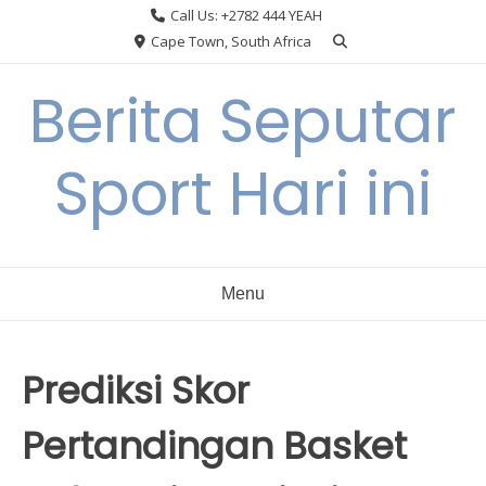
Skip
Call Us: +2782 444 YEAH
to
Cape Town, South Africa
content
Berita Seputar
Sport Hari ini
Menu
Prediksi Skor
Pertandingan Basket