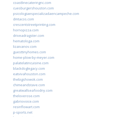
coastlinecateringnc.com
cuesburgershouston.com
psicologiaespecializadaencampeche.com
dmtacos.com
crescentstreetprinting.com
hornopizza.com
driveadragster.com
hematologa.com
lizaivanov.com
guesttinyhomes.com
home-plow-by-meyer.com
palatelatincuisine.com
blackdoglegacy.com
eatvivahouston.com
thebigshowok.com
chimeandstave.com
greatwallseafoodny.com
theloverose.com
gabriovoice.com
resinflowart.com
p-sports.net