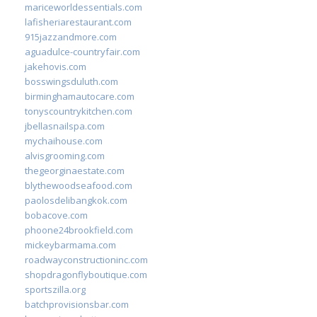
mariceworldessentials.com
lafisheriarestaurant.com
915jazzandmore.com
aguadulce-countryfair.com
jakehovis.com
bosswingsduluth.com
birminghamautocare.com
tonyscountrykitchen.com
jbellasnailspa.com
mychaihouse.com
alvisgrooming.com
thegeorginaestate.com
blythewoodseafood.com
paolosdelibangkok.com
bobacove.com
phoone24brookfield.com
mickeybarmama.com
roadwayconstructioninc.com
shopdragonflyboutique.com
sportszilla.org
batchprovisionsbar.com