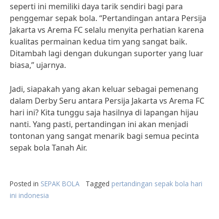
seperti ini memiliki daya tarik sendiri bagi para
penggemar sepak bola. “Pertandingan antara Persija
Jakarta vs Arema FC selalu menyita perhatian karena
kualitas permainan kedua tim yang sangat baik.
Ditambah lagi dengan dukungan suporter yang luar
biasa,” ujarnya.
Jadi, siapakah yang akan keluar sebagai pemenang
dalam Derby Seru antara Persija Jakarta vs Arema FC
hari ini? Kita tunggu saja hasilnya di lapangan hijau
nanti. Yang pasti, pertandingan ini akan menjadi
tontonan yang sangat menarik bagi semua pecinta
sepak bola Tanah Air.
Posted in
SEPAK BOLA
Tagged
pertandingan sepak bola hari
ini indonesia