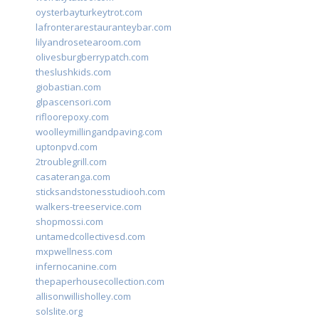
oysterbayturkeytrot.com
lafronterarestauranteybar.com
lilyandrosetearoom.com
olivesburgberrypatch.com
theslushkids.com
giobastian.com
glpascensori.com
rifloorepoxy.com
woolleymillingandpaving.com
uptonpvd.com
2troublegrill.com
casateranga.com
sticksandstonesstudiooh.com
walkers-treeservice.com
shopmossi.com
untamedcollectivesd.com
mxpwellness.com
infernocanine.com
thepaperhousecollection.com
allisonwillisholley.com
solslite.org