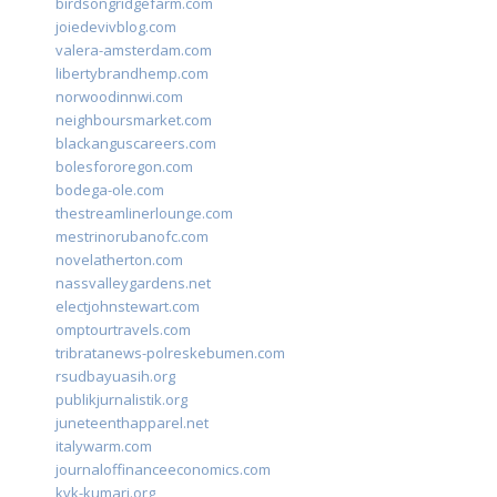
birdsongridgefarm.com
joiedevivblog.com
valera-amsterdam.com
libertybrandhemp.com
norwoodinnwi.com
neighboursmarket.com
blackanguscareers.com
bolesfororegon.com
bodega-ole.com
thestreamlinerlounge.com
mestrinorubanofc.com
novelatherton.com
nassvalleygardens.net
electjohnstewart.com
omptourtravels.com
tribratanews-polreskebumen.com
rsudbayuasih.org
publikjurnalistik.org
juneteenthapparel.net
italywarm.com
journaloffinanceeconomics.com
kvk-kumari.org