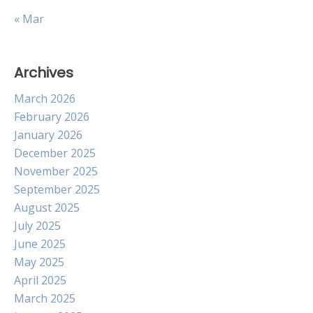
« Mar
Archives
March 2026
February 2026
January 2026
December 2025
November 2025
September 2025
August 2025
July 2025
June 2025
May 2025
April 2025
March 2025