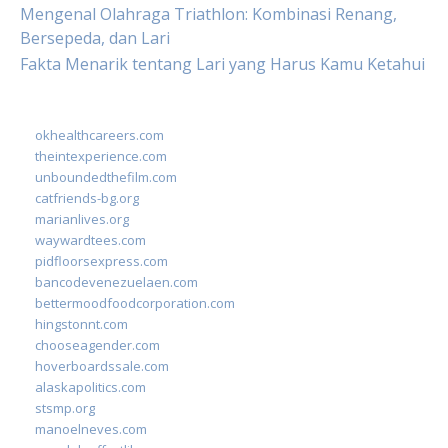
Mengenal Olahraga Triathlon: Kombinasi Renang,
Bersepeda, dan Lari
Fakta Menarik tentang Lari yang Harus Kamu Ketahui
okhealthcareers.com
theintexperience.com
unboundedthefilm.com
catfriends-bg.org
marianlives.org
waywardtees.com
pidfloorsexpress.com
bancodevenezuelaen.com
bettermoodfoodcorporation.com
hingstonnt.com
chooseagender.com
hoverboardssale.com
alaskapolitics.com
stsmp.org
manoelneves.com