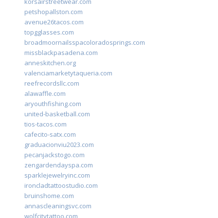
korsairstreetwear.com
petshopallston.com
avenue26tacos.com
topgglasses.com
broadmoornailsspacoloradosprings.com
missblackpasadena.com
anneskitchen.org
valenciamarketytaqueria.com
reefrecordsllc.com
alawaffle.com
aryouthfishing.com
united-basketball.com
tios-tacos.com
cafecito-satx.com
graduacionviu2023.com
pecanjackstogo.com
zengardendayspa.com
sparklejewelryinc.com
ironcladtattoostudio.com
bruinshome.com
annascleaningsvc.com
wolfcitytattoo.com