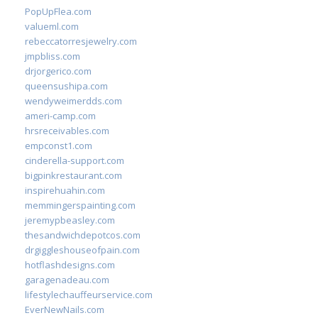
PopUpFlea.com
valueml.com
rebeccatorresjewelry.com
jmpbliss.com
drjorgerico.com
queensushipa.com
wendyweimerdds.com
ameri-camp.com
hrsreceivables.com
empconst1.com
cinderella-support.com
bigpinkrestaurant.com
inspirehuahin.com
memmingerspainting.com
jeremypbeasley.com
thesandwichdepotcos.com
drgiggleshouseofpain.com
hotflashdesigns.com
garagenadeau.com
lifestylechauffeurservice.com
EverNewNails.com