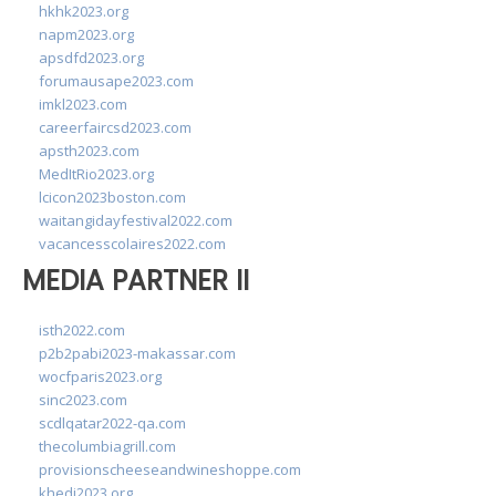
hkhk2023.org
napm2023.org
apsdfd2023.org
forumausape2023.com
imkl2023.com
careerfaircsd2023.com
apsth2023.com
MedItRio2023.org
lcicon2023boston.com
waitangidayfestival2022.com
vacancesscolaires2022.com
MEDIA PARTNER II
isth2022.com
p2b2pabi2023-makassar.com
wocfparis2023.org
sinc2023.com
scdlqatar2022-qa.com
thecolumbiagrill.com
provisionscheeseandwineshoppe.com
khedi2023.org