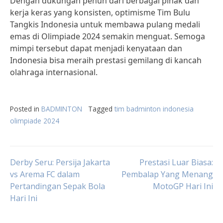
Dengan dukungan penuh dari berbagai pihak dan
kerja keras yang konsisten, optimisme Tim Bulu
Tangkis Indonesia untuk membawa pulang medali
emas di Olimpiade 2024 semakin menguat. Semoga
mimpi tersebut dapat menjadi kenyataan dan
Indonesia bisa meraih prestasi gemilang di kancah
olahraga internasional.
Posted in
BADMINTON
Tagged
tim badminton indonesia
olimpiade 2024
Post
Derby Seru: Persija Jakarta
Prestasi Luar Biasa:
vs Arema FC dalam
Pembalap Yang Menang
Pertandingan Sepak Bola
MotoGP Hari Ini
navigation
Hari Ini