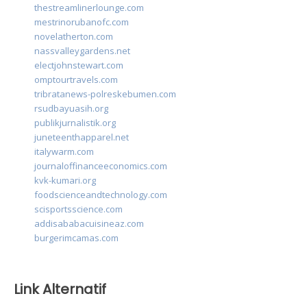
thestreamlinerlounge.com
mestrinorubanofc.com
novelatherton.com
nassvalleygardens.net
electjohnstewart.com
omptourtravels.com
tribratanews-polreskebumen.com
rsudbayuasih.org
publikjurnalistik.org
juneteenthapparel.net
italywarm.com
journaloffinanceeconomics.com
kvk-kumari.org
foodscienceandtechnology.com
scisportsscience.com
addisababacuisineaz.com
burgerimcamas.com
Link Alternatif