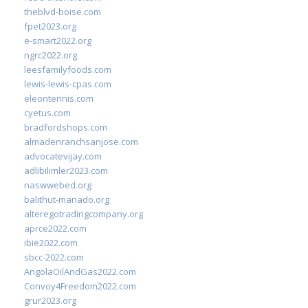
theblvd-boise.com
fpet2023.org
e-smart2022.org
ngrc2022.org
leesfamilyfoods.com
lewis-lewis-cpas.com
eleontennis.com
cyetus.com
bradfordshops.com
almadenranchsanjose.com
advocatevijay.com
adlibilimler2023.com
naswwebed.org
balithut-manado.org
alteregotradingcompany.org
aprce2022.com
ibie2022.com
sbcc-2022.com
AngolaOilAndGas2022.com
Convoy4Freedom2022.com
grur2023.org