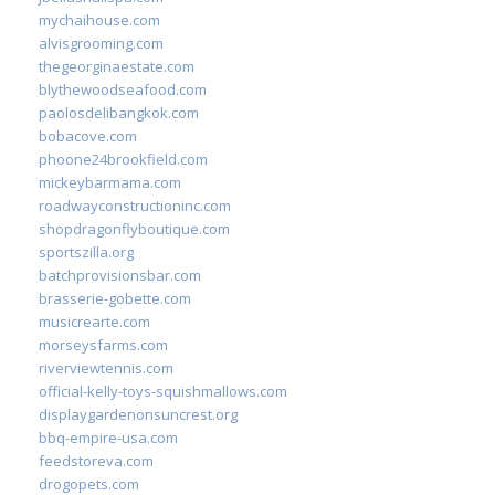
mychaihouse.com
alvisgrooming.com
thegeorginaestate.com
blythewoodseafood.com
paolosdelibangkok.com
bobacove.com
phoone24brookfield.com
mickeybarmama.com
roadwayconstructioninc.com
shopdragonflyboutique.com
sportszilla.org
batchprovisionsbar.com
brasserie-gobette.com
musicrearte.com
morseysfarms.com
riverviewtennis.com
official-kelly-toys-squishmallows.com
displaygardenonsuncrest.org
bbq-empire-usa.com
feedstoreva.com
drogopets.com