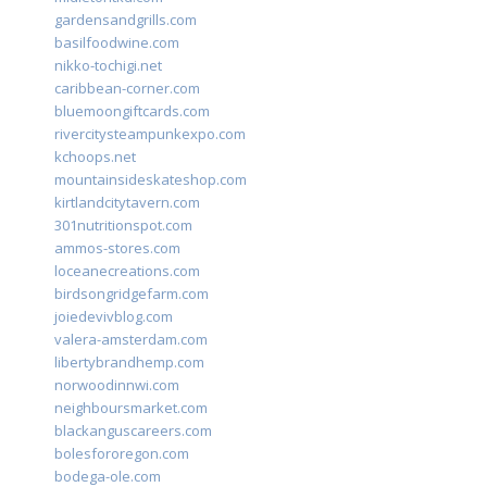
gardensandgrills.com
basilfoodwine.com
nikko-tochigi.net
caribbean-corner.com
bluemoongiftcards.com
rivercitysteampunkexpo.com
kchoops.net
mountainsideskateshop.com
kirtlandcitytavern.com
301nutritionspot.com
ammos-stores.com
loceanecreations.com
birdsongridgefarm.com
joiedevivblog.com
valera-amsterdam.com
libertybrandhemp.com
norwoodinnwi.com
neighboursmarket.com
blackanguscareers.com
bolesfororegon.com
bodega-ole.com