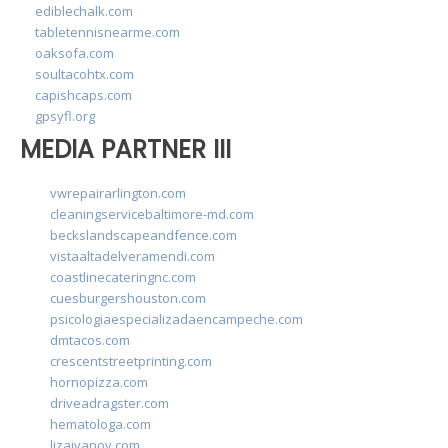
ediblechalk.com
tabletennisnearme.com
oaksofa.com
soultacohtx.com
capishcaps.com
gpsyfl.org
MEDIA PARTNER III
vwrepairarlington.com
cleaningservicebaltimore-md.com
beckslandscapeandfence.com
vistaaltadelveramendi.com
coastlinecateringnc.com
cuesburgershouston.com
psicologiaespecializadaencampeche.com
dmtacos.com
crescentstreetprinting.com
hornopizza.com
driveadragster.com
hematologa.com
lizaivanov.com