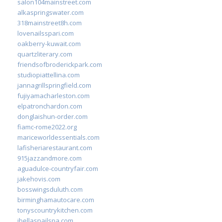
salon104mainstreet.com
alkaspringswater.com
318mainstreet8h.com
lovenailsspari.com
oakberry-kuwait.com
quartzliterary.com
friendsofbroderickpark.com
studiopiattellina.com
jannagrillspringfield.com
fujiyamacharleston.com
elpatronchardon.com
donglaishun-order.com
fiamc-rome2022.org
mariceworldessentials.com
lafisheriarestaurant.com
915jazzandmore.com
aguadulce-countryfair.com
jakehovis.com
bosswingsduluth.com
birminghamautocare.com
tonyscountrykitchen.com
jbellasnailspa.com