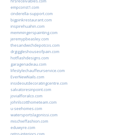
hrsreceivables.com
empconst1.com
cinderella-support.com
bigpinkrestaurant.com
inspirehuahin.com
memmingerspainting.com
jeremypbeasley.com
thesandwichdepotcos.com
drgiggleshouseofpain.com
hotflashdesigns.com
garagenadeau.com
lifestylechauffeurservice.com
EverNewNails.com
insideoutdecoratingcentre.com
salvatoresinpoint.com
jovialfloralco.com
johnlscotthometeam.com
u-seehomes.com
watersportslagonissi.com
mischieffashion.com
eduwyre.com
retro-interiors.com