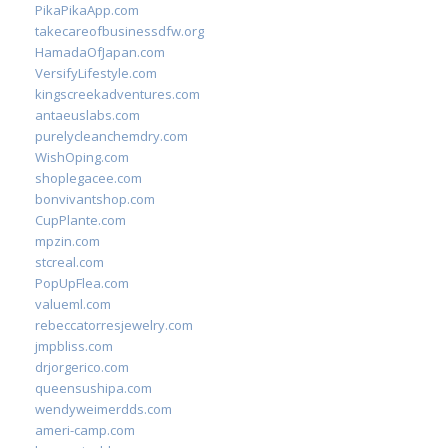
PikaPikaApp.com
takecareofbusinessdfw.org
HamadaOfJapan.com
VersifyLifestyle.com
kingscreekadventures.com
antaeuslabs.com
purelycleanchemdry.com
WishOping.com
shoplegacee.com
bonvivantshop.com
CupPlante.com
mpzin.com
stcreal.com
PopUpFlea.com
valueml.com
rebeccatorresjewelry.com
jmpbliss.com
drjorgerico.com
queensushipa.com
wendyweimerdds.com
ameri-camp.com