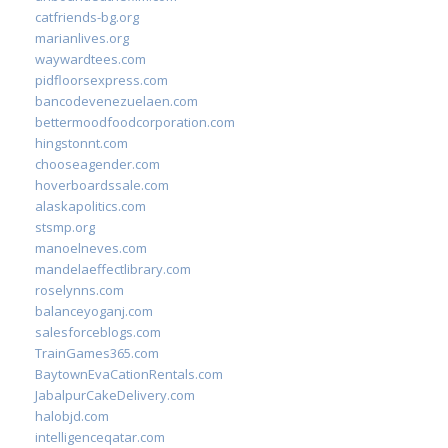
catfriends-bg.org
marianlives.org
waywardtees.com
pidfloorsexpress.com
bancodevenezuelaen.com
bettermoodfoodcorporation.com
hingstonnt.com
chooseagender.com
hoverboardssale.com
alaskapolitics.com
stsmp.org
manoelneves.com
mandelaeffectlibrary.com
roselynns.com
balanceyoganj.com
salesforceblogs.com
TrainGames365.com
BaytownEvaCationRentals.com
JabalpurCakeDelivery.com
halobjd.com
intelligenceqatar.com