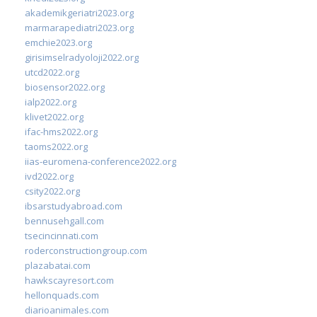
akademikgeriatri2023.org
marmarapediatri2023.org
emchie2023.org
girisimselradyoloji2022.org
utcd2022.org
biosensor2022.org
ialp2022.org
klivet2022.org
ifac-hms2022.org
taoms2022.org
iias-euromena-conference2022.org
ivd2022.org
csity2022.org
ibsarstudyabroad.com
bennusehgall.com
tsecincinnati.com
roderconstructiongroup.com
plazabatai.com
hawkscayresort.com
hellonquads.com
diarioanimales.com