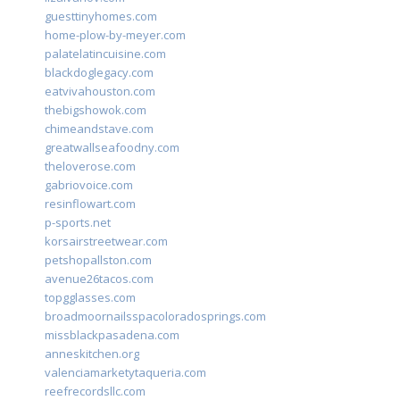
guesttinyhomes.com
home-plow-by-meyer.com
palatelatincuisine.com
blackdoglegacy.com
eatvivahouston.com
thebigshowok.com
chimeandstave.com
greatwallseafoodny.com
theloverose.com
gabriovoice.com
resinflowart.com
p-sports.net
korsairstreetwear.com
petshopallston.com
avenue26tacos.com
topgglasses.com
broadmoornailsspacoloradosprings.com
missblackpasadena.com
anneskitchen.org
valenciamarketytaqueria.com
reefrecordsllc.com