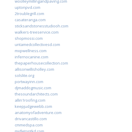
woolleymillingandpaving.com
uptonpvd.com
2troublegrill.com
casateranga.com
sticksandstonesstudiooh.com
walkers-treeservice.com
shopmossi.com
untamedcollectivesd.com
mxpwellness.com
infernocanine.com
thepaperhousecollection.com
allisonwillisholley.com
solslite.org
portwayinn.com
djmaddogmusic.com
thesoundarchitects.com
allin1roofing.com
keepjudgewebb.com
anatomyofadventure.com
drivancastillo.com
cmmedspa.com
midletontkd.com