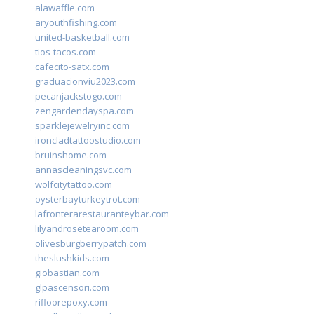
alawaffle.com
aryouthfishing.com
united-basketball.com
tios-tacos.com
cafecito-satx.com
graduacionviu2023.com
pecanjackstogo.com
zengardendayspa.com
sparklejewelryinc.com
ironcladtattoostudio.com
bruinshome.com
annascleaningsvc.com
wolfcitytattoo.com
oysterbayturkeytrot.com
lafronterarestauranteybar.com
lilyandrosetearoom.com
olivesburgberrypatch.com
theslushkids.com
giobastian.com
glpascensori.com
rifloorepoxy.com