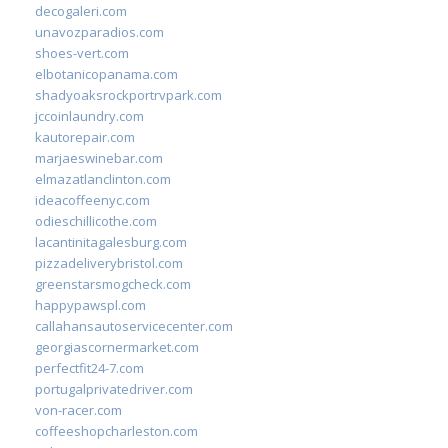
decogaleri.com
unavozparadios.com
shoes-vert.com
elbotanicopanama.com
shadyoaksrockportrvpark.com
jccoinlaundry.com
kautorepair.com
marjaeswinebar.com
elmazatlanclinton.com
ideacoffeenyc.com
odieschillicothe.com
lacantinitagalesburg.com
pizzadeliverybristol.com
greenstarsmogcheck.com
happypawspl.com
callahansautoservicecenter.com
georgiascornermarket.com
perfectfit24-7.com
portugalprivatedriver.com
von-racer.com
coffeeshopcharleston.com