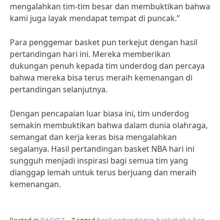
mengalahkan tim-tim besar dan membuktikan bahwa
kami juga layak mendapat tempat di puncak.”
Para penggemar basket pun terkejut dengan hasil
pertandingan hari ini. Mereka memberikan
dukungan penuh kepada tim underdog dan percaya
bahwa mereka bisa terus meraih kemenangan di
pertandingan selanjutnya.
Dengan pencapaian luar biasa ini, tim underdog
semakin membuktikan bahwa dalam dunia olahraga,
semangat dan kerja keras bisa mengalahkan
segalanya. Hasil pertandingan basket NBA hari ini
sungguh menjadi inspirasi bagi semua tim yang
dianggap lemah untuk terus berjuang dan meraih
kemenangan.