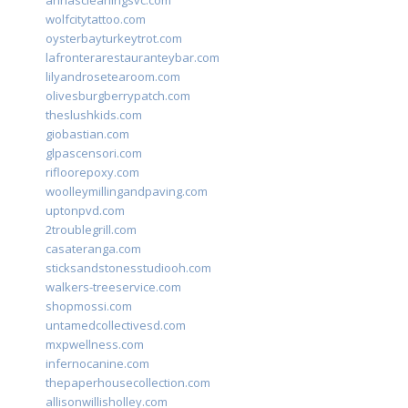
annascleaningsvc.com
wolfcitytattoo.com
oysterbayturkeytrot.com
lafronterarestauranteybar.com
lilyandrosetearoom.com
olivesburgberrypatch.com
theslushkids.com
giobastian.com
glpascensori.com
rifloorepoxy.com
woolleymillingandpaving.com
uptonpvd.com
2troublegrill.com
casateranga.com
sticksandstonesstudiooh.com
walkers-treeservice.com
shopmossi.com
untamedcollectivesd.com
mxpwellness.com
infernocanine.com
thepaperhousecollection.com
allisonwillisholley.com