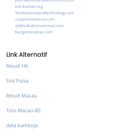
journaloffinanceeconomics.com
kvk-kumari.org
foodscienceandtechnology.com
scisportsscience.com
addisababacuisineaz.com
burgerimcamas.com
Link Alternatif
Result HK
Slot Pulsa
Result Macau
Toto Macau 4D
data kamboja