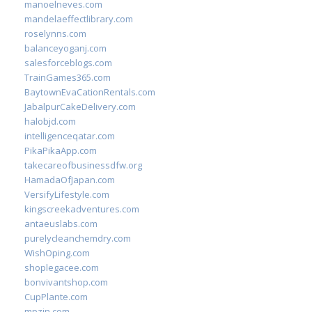
manoelneves.com
mandelaeffectlibrary.com
roselynns.com
balanceyoganj.com
salesforceblogs.com
TrainGames365.com
BaytownEvaCationRentals.com
JabalpurCakeDelivery.com
halobjd.com
intelligenceqatar.com
PikaPikaApp.com
takecareofbusinessdfw.org
HamadaOfJapan.com
VersifyLifestyle.com
kingscreekadventures.com
antaeuslabs.com
purelycleanchemdry.com
WishOping.com
shoplegacee.com
bonvivantshop.com
CupPlante.com
mpzin.com