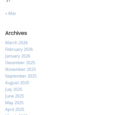
31
« Mar
Archives
March 2026
February 2026
January 2026
December 2025
November 2025
September 2025
August 2025
July 2025
June 2025
May 2025
April 2025