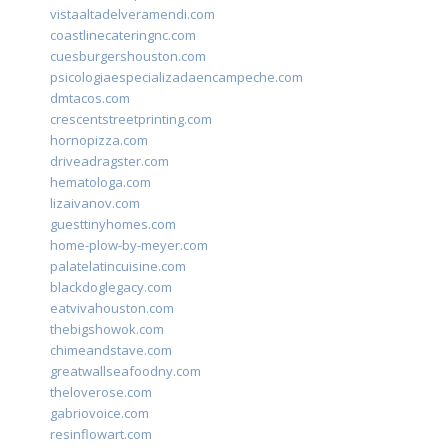
vistaaltadelveramendi.com
coastlinecateringnc.com
cuesburgershouston.com
psicologiaespecializadaencampeche.com
dmtacos.com
crescentstreetprinting.com
hornopizza.com
driveadragster.com
hematologa.com
lizaivanov.com
guesttinyhomes.com
home-plow-by-meyer.com
palatelatincuisine.com
blackdoglegacy.com
eatvivahouston.com
thebigshowok.com
chimeandstave.com
greatwallseafoodny.com
theloverose.com
gabriovoice.com
resinflowart.com