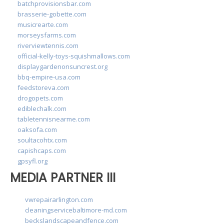
batchprovisionsbar.com
brasserie-gobette.com
musicrearte.com
morseysfarms.com
riverviewtennis.com
official-kelly-toys-squishmallows.com
displaygardenonsuncrest.org
bbq-empire-usa.com
feedstoreva.com
drogopets.com
ediblechalk.com
tabletennisnearme.com
oaksofa.com
soultacohtx.com
capishcaps.com
gpsyfl.org
MEDIA PARTNER III
vwrepairarlington.com
cleaningservicebaltimore-md.com
beckslandscapeandfence.com