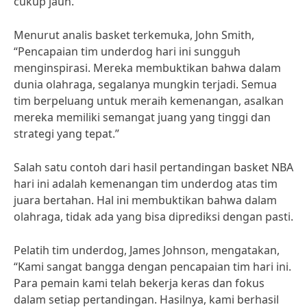
cukup jauh.
Menurut analis basket terkemuka, John Smith,
“Pencapaian tim underdog hari ini sungguh
menginspirasi. Mereka membuktikan bahwa dalam
dunia olahraga, segalanya mungkin terjadi. Semua
tim berpeluang untuk meraih kemenangan, asalkan
mereka memiliki semangat juang yang tinggi dan
strategi yang tepat.”
Salah satu contoh dari hasil pertandingan basket NBA
hari ini adalah kemenangan tim underdog atas tim
juara bertahan. Hal ini membuktikan bahwa dalam
olahraga, tidak ada yang bisa diprediksi dengan pasti.
Pelatih tim underdog, James Johnson, mengatakan,
“Kami sangat bangga dengan pencapaian tim hari ini.
Para pemain kami telah bekerja keras dan fokus
dalam setiap pertandingan. Hasilnya, kami berhasil