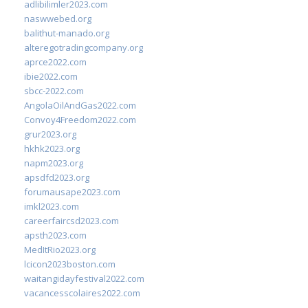
adlibilimler2023.com
naswwebed.org
balithut-manado.org
alteregotradingcompany.org
aprce2022.com
ibie2022.com
sbcc-2022.com
AngolaOilAndGas2022.com
Convoy4Freedom2022.com
grur2023.org
hkhk2023.org
napm2023.org
apsdfd2023.org
forumausape2023.com
imkl2023.com
careerfaircsd2023.com
apsth2023.com
MedItRio2023.org
lcicon2023boston.com
waitangidayfestival2022.com
vacancesscolaires2022.com