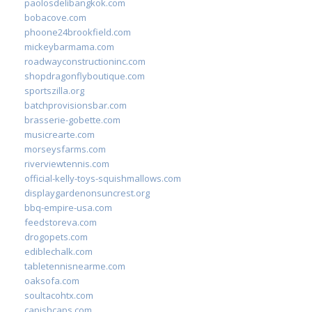
paolosdelibangkok.com
bobacove.com
phoone24brookfield.com
mickeybarmama.com
roadwayconstructioninc.com
shopdragonflyboutique.com
sportszilla.org
batchprovisionsbar.com
brasserie-gobette.com
musicrearte.com
morseysfarms.com
riverviewtennis.com
official-kelly-toys-squishmallows.com
displaygardenonsuncrest.org
bbq-empire-usa.com
feedstoreva.com
drogopets.com
ediblechalk.com
tabletennisnearme.com
oaksofa.com
soultacohtx.com
capishcaps.com