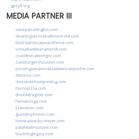
gpsyfl.org
MEDIA PARTNER III
vwrepairarlington.com
cleaningservicebaltimore-md.com
beckslandscapeandfence.com
vistaaltadelveramendi.com
coastlinecateringnc.com
cuesburgershouston.com
psicologiaespecializadaencampeche.com
dmtacos.com
crescentstreetprinting.com
hornopizza.com
driveadragster.com
hematologa.com
lizaivanov.com
guesttinyhomes.com
home-plow-by-meyer.com
palatelatincuisine.com
blackdoglegacy.com