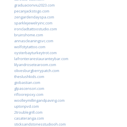
graduacionviu2023.com
pecanjackstogo.com
zengardendayspa.com
sparklejewelryinc.com
ironcladtattoostudio.com
bruinshome.com
annascleaningsvc.com
wolfcitytattoo.com
oysterbayturkeytrot.com
lafronterarestauranteybar.com
lilyandrosetearoom.com
olivesburgberrypatch.com
theslushkids.com
giobastian.com
glpascensori.com
rifloorepoxy.com
woolleymillingandpaving.com
uptonpvd.com
2troublegrill.com
casateranga.com
sticksandstonesstudiooh.com