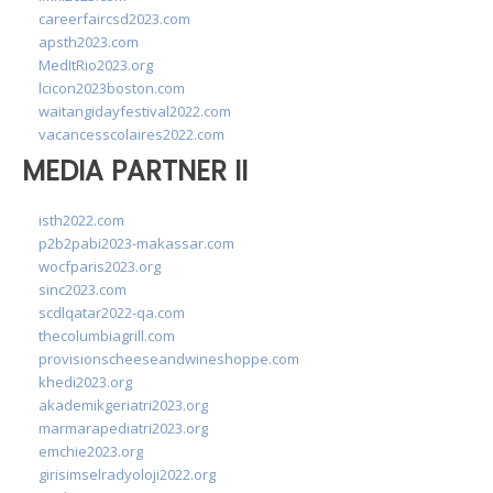
careerfaircsd2023.com
apsth2023.com
MedItRio2023.org
lcicon2023boston.com
waitangidayfestival2022.com
vacancesscolaires2022.com
MEDIA PARTNER II
isth2022.com
p2b2pabi2023-makassar.com
wocfparis2023.org
sinc2023.com
scdlqatar2022-qa.com
thecolumbiagrill.com
provisionscheeseandwineshoppe.com
khedi2023.org
akademikgeriatri2023.org
marmarapediatri2023.org
emchie2023.org
girisimselradyoloji2022.org