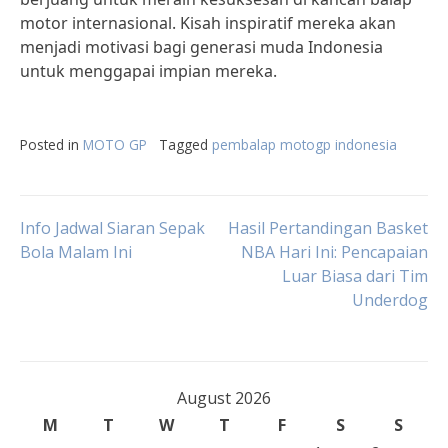
motor internasional. Kisah inspiratif mereka akan
menjadi motivasi bagi generasi muda Indonesia
untuk menggapai impian mereka.
Posted in
MOTO GP
Tagged
pembalap motogp indonesia
Post
Info Jadwal Siaran Sepak
Hasil Pertandingan Basket
Bola Malam Ini
NBA Hari Ini: Pencapaian
Luar Biasa dari Tim
navigation
Underdog
August 2026
M
T
W
T
F
S
S