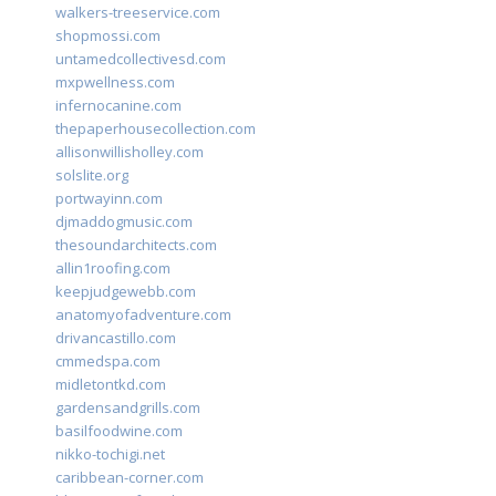
walkers-treeservice.com
shopmossi.com
untamedcollectivesd.com
mxpwellness.com
infernocanine.com
thepaperhousecollection.com
allisonwillisholley.com
solslite.org
portwayinn.com
djmaddogmusic.com
thesoundarchitects.com
allin1roofing.com
keepjudgewebb.com
anatomyofadventure.com
drivancastillo.com
cmmedspa.com
midletontkd.com
gardensandgrills.com
basilfoodwine.com
nikko-tochigi.net
caribbean-corner.com