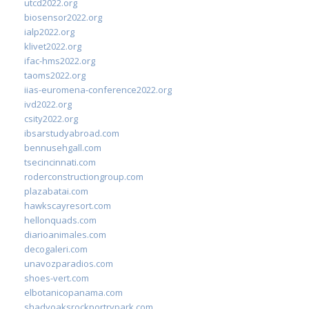
utcd2022.org
biosensor2022.org
ialp2022.org
klivet2022.org
ifac-hms2022.org
taoms2022.org
iias-euromena-conference2022.org
ivd2022.org
csity2022.org
ibsarstudyabroad.com
bennusehgall.com
tsecincinnati.com
roderconstructiongroup.com
plazabatai.com
hawkscayresort.com
hellonquads.com
diarioanimales.com
decogaleri.com
unavozparadios.com
shoes-vert.com
elbotanicopanama.com
shadyoaksrockportrvpark.com