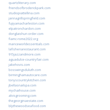
quartzliterary.com
friendsofbroderickpark.com
studiopiattellina.com
jannagrillspringfield.com
fujiyamacharleston.com
elpatronchardon.com
donglaishun-order.com
fiamc-rome2022.org
mariceworldessentials.com
lafisheriarestaurant.com
915jazzandmore.com
aguadulce-countryfair.com
jakehovis.com
bosswingsduluth.com
birminghamautocare.com
tonyscountrykitchen.com
jbellasnailspa.com
mychaihouse.com
alvisgrooming.com
thegeorginaestate.com
blythewoodseafood.com