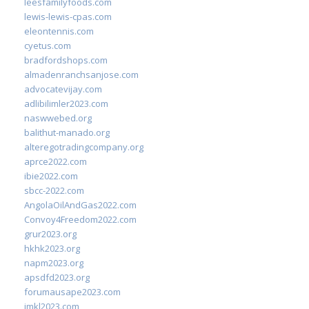
leesfamilyfoods.com
lewis-lewis-cpas.com
eleontennis.com
cyetus.com
bradfordshops.com
almadenranchsanjose.com
advocatevijay.com
adlibilimler2023.com
naswwebed.org
balithut-manado.org
alteregotradingcompany.org
aprce2022.com
ibie2022.com
sbcc-2022.com
AngolaOilAndGas2022.com
Convoy4Freedom2022.com
grur2023.org
hkhk2023.org
napm2023.org
apsdfd2023.org
forumausape2023.com
imkl2023.com