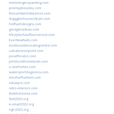
memmingerspainting.com
jeremypbeasley.com
thesandwichdepotcos.com
drgiggleshouseofpain.com
hotflashdesigns.com
garagenadeau.com
lifestylechauffeurservice.com
EverNewNails.com
insideoutdecoratingcentre.com
salvatoresinpoint.com
jovialfloralco.com
johnlscotthometeam.com
u-seehomes.com
watersportslagonissi.com
mischieffashion.com
eduwyre.com
retro-interiors.com
theblvd-boise.com
fpet2023.org
e-smart2022.org
ngrc2022.org