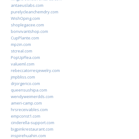
antaeuslabs.com
purelycleanchemdry.com
WishOping.com
shoplegacee.com
bonvivantshop.com
CupPlante.com
mpzin.com
stcreal.com
PopUpFlea.com
valueml.com
rebeccatorresjewelry.com
jmpbliss.com
drjorgerico.com
queensushipa.com
wendyweimerdds.com
ameri-camp.com
hrsreceivables.com
empconst1.com
cinderella-support.com
bigpinkrestaurant.com
inspirehuahin.com