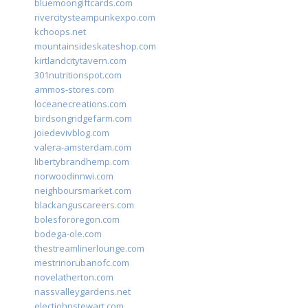
bluemoongiftcards.com
rivercitysteampunkexpo.com
kchoops.net
mountainsideskateshop.com
kirtlandcitytavern.com
301nutritionspot.com
ammos-stores.com
loceanecreations.com
birdsongridgefarm.com
joiedevivblog.com
valera-amsterdam.com
libertybrandhemp.com
norwoodinnwi.com
neighboursmarket.com
blackanguscareers.com
bolesfororegon.com
bodega-ole.com
thestreamlinerlounge.com
mestrinorubanofc.com
novelatherton.com
nassvalleygardens.net
electjohnstewart.com