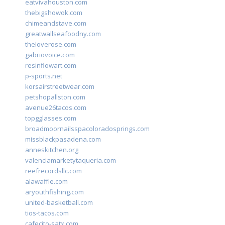
eatvivahouston.com
thebigshowok.com
chimeandstave.com
greatwallseafoodny.com
theloverose.com
gabriovoice.com
resinflowart.com
p-sports.net
korsairstreetwear.com
petshopallston.com
avenue26tacos.com
topgglasses.com
broadmoornailsspacoloradosprings.com
missblackpasadena.com
anneskitchen.org
valenciamarketytaqueria.com
reefrecordsllc.com
alawaffle.com
aryouthfishing.com
united-basketball.com
tios-tacos.com
cafecito-satx.com