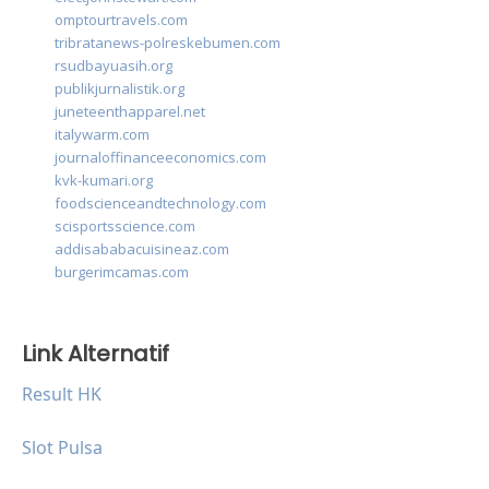
omptourtravels.com
tribratanews-polreskebumen.com
rsudbayuasih.org
publikjurnalistik.org
juneteenthapparel.net
italywarm.com
journaloffinanceeconomics.com
kvk-kumari.org
foodscienceandtechnology.com
scisportsscience.com
addisababacuisineaz.com
burgerimcamas.com
Link Alternatif
Result HK
Slot Pulsa