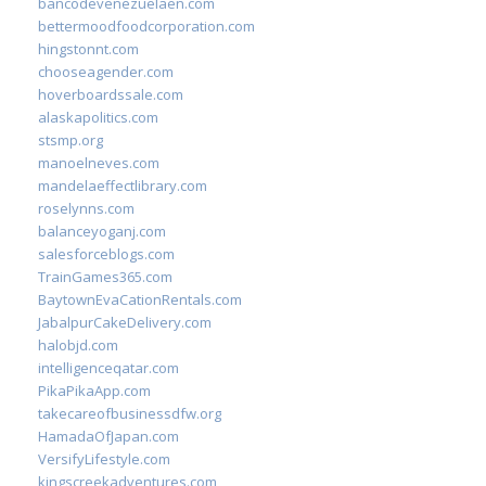
bancodevenezuelaen.com
bettermoodfoodcorporation.com
hingstonnt.com
chooseagender.com
hoverboardssale.com
alaskapolitics.com
stsmp.org
manoelneves.com
mandelaeffectlibrary.com
roselynns.com
balanceyoganj.com
salesforceblogs.com
TrainGames365.com
BaytownEvaCationRentals.com
JabalpurCakeDelivery.com
halobjd.com
intelligenceqatar.com
PikaPikaApp.com
takecareofbusinessdfw.org
HamadaOfJapan.com
VersifyLifestyle.com
kingscreekadventures.com