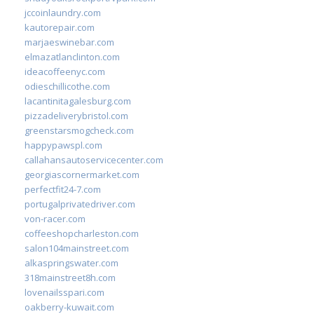
jccoinlaundry.com
kautorepair.com
marjaeswinebar.com
elmazatlanclinton.com
ideacoffeenyc.com
odieschillicothe.com
lacantinitagalesburg.com
pizzadeliverybristol.com
greenstarsmogcheck.com
happypawspl.com
callahansautoservicecenter.com
georgiascornermarket.com
perfectfit24-7.com
portugalprivatedriver.com
von-racer.com
coffeeshopcharleston.com
salon104mainstreet.com
alkaspringswater.com
318mainstreet8h.com
lovenailsspari.com
oakberry-kuwait.com