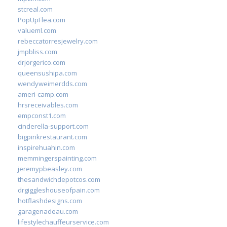
stcreal.com
PopUpFlea.com
valueml.com
rebeccatorresjewelry.com
jmpbliss.com
drjorgerico.com
queensushipa.com
wendyweimerdds.com
ameri-camp.com
hrsreceivables.com
empconst1.com
cinderella-support.com
bigpinkrestaurant.com
inspirehuahin.com
memmingerspainting.com
jeremypbeasley.com
thesandwichdepotcos.com
drgiggleshouseofpain.com
hotflashdesigns.com
garagenadeau.com
lifestylechauffeurservice.com