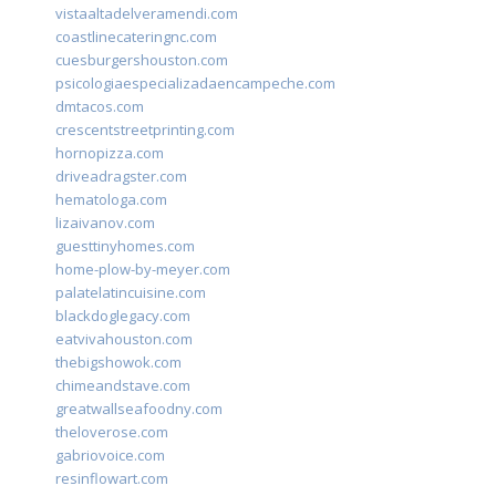
vistaaltadelveramendi.com
coastlinecateringnc.com
cuesburgershouston.com
psicologiaespecializadaencampeche.com
dmtacos.com
crescentstreetprinting.com
hornopizza.com
driveadragster.com
hematologa.com
lizaivanov.com
guesttinyhomes.com
home-plow-by-meyer.com
palatelatincuisine.com
blackdoglegacy.com
eatvivahouston.com
thebigshowok.com
chimeandstave.com
greatwallseafoodny.com
theloverose.com
gabriovoice.com
resinflowart.com