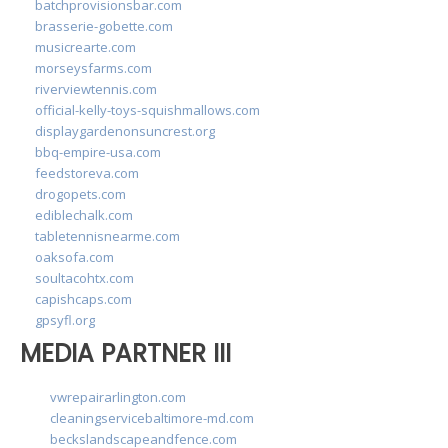
batchprovisionsbar.com
brasserie-gobette.com
musicrearte.com
morseysfarms.com
riverviewtennis.com
official-kelly-toys-squishmallows.com
displaygardenonsuncrest.org
bbq-empire-usa.com
feedstoreva.com
drogopets.com
ediblechalk.com
tabletennisnearme.com
oaksofa.com
soultacohtx.com
capishcaps.com
gpsyfl.org
MEDIA PARTNER III
vwrepairarlington.com
cleaningservicebaltimore-md.com
beckslandscapeandfence.com