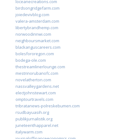
loceanecreations.com
birdsongridgefarm.com
joiedevivblog.com
valera-amsterdam.com
libertybrandhemp.com
norwoodinnwi.com
neighboursmarket.com
blackanguscareers.com
bolesfororegon.com
bodega-ole.com
thestreamlinerlounge.com
mestrinorubanofc.com
novelatherton.com
nassvalleygardens.net
electjohnstewart.com
omptourtravels.com
tribratanews-polreskebumen.com
rsudbayuasih.org
publikjurnalistik.org
juneteenthapparel.net
italywarm.com
journaloffinanceeconomics.com