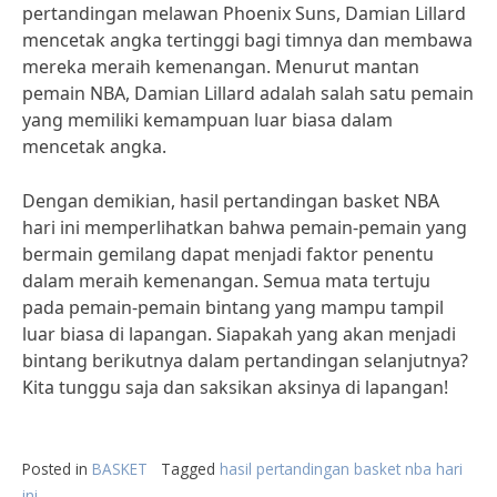
pertandingan melawan Phoenix Suns, Damian Lillard
mencetak angka tertinggi bagi timnya dan membawa
mereka meraih kemenangan. Menurut mantan
pemain NBA, Damian Lillard adalah salah satu pemain
yang memiliki kemampuan luar biasa dalam
mencetak angka.
Dengan demikian, hasil pertandingan basket NBA
hari ini memperlihatkan bahwa pemain-pemain yang
bermain gemilang dapat menjadi faktor penentu
dalam meraih kemenangan. Semua mata tertuju
pada pemain-pemain bintang yang mampu tampil
luar biasa di lapangan. Siapakah yang akan menjadi
bintang berikutnya dalam pertandingan selanjutnya?
Kita tunggu saja dan saksikan aksinya di lapangan!
Posted in
BASKET
Tagged
hasil pertandingan basket nba hari
ini