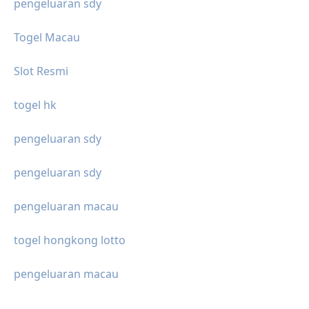
pengeluaran sdy
Togel Macau
Slot Resmi
togel hk
pengeluaran sdy
pengeluaran sdy
pengeluaran macau
togel hongkong lotto
pengeluaran macau