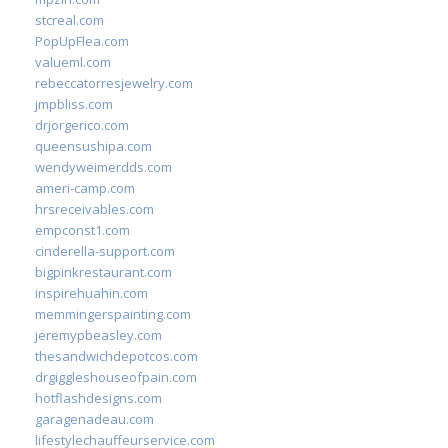
stcreal.com
PopUpFlea.com
valueml.com
rebeccatorresjewelry.com
jmpbliss.com
drjorgerico.com
queensushipa.com
wendyweimerdds.com
ameri-camp.com
hrsreceivables.com
empconst1.com
cinderella-support.com
bigpinkrestaurant.com
inspirehuahin.com
memmingerspainting.com
jeremypbeasley.com
thesandwichdepotcos.com
drgiggleshouseofpain.com
hotflashdesigns.com
garagenadeau.com
lifestylechauffeurservice.com