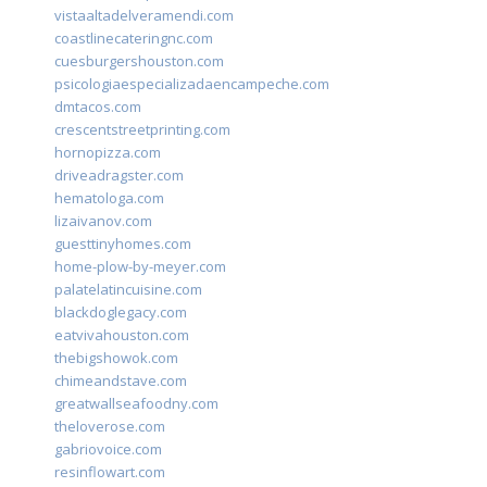
vistaaltadelveramendi.com
coastlinecateringnc.com
cuesburgershouston.com
psicologiaespecializadaencampeche.com
dmtacos.com
crescentstreetprinting.com
hornopizza.com
driveadragster.com
hematologa.com
lizaivanov.com
guesttinyhomes.com
home-plow-by-meyer.com
palatelatincuisine.com
blackdoglegacy.com
eatvivahouston.com
thebigshowok.com
chimeandstave.com
greatwallseafoodny.com
theloverose.com
gabriovoice.com
resinflowart.com