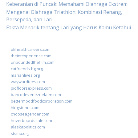
Keberanian di Puncak: Memahami Olahraga Ekstrem
Mengenal Olahraga Triathlon: Kombinasi Renang,
Bersepeda, dan Lari
Fakta Menarik tentang Lari yang Harus Kamu Ketahui
okhealthcareers.com
theintexperience.com
unboundedthefilm.com
catfriends-bg.org
marianlives.org
waywardtees.com
pidfloorsexpress.com
bancodevenezuelaen.com
bettermoodfoodcorporation.com
hingstonnt.com
chooseagender.com
hoverboardssale.com
alaskapolitics.com
stsmp.org