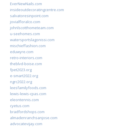
EverNewNails.com
insideoutdecoratingcentre.com
salvatoresinpoint.com
jovialfloralco.com
johnlscotthometeam.com
u-seehomes.com
watersportslagonissi.com
mischieffashion.com
eduwyre.com
retro-interiors.com
theblvd-boise.com
fpet2023.org
e-smart2022.org
ngrc2022.org
leesfamilyfoods.com
lewis-lewis-cpas.com
eleontennis.com
cyetus.com
bradfordshops.com
almadenranchsanjose.com
advocatevijay.com