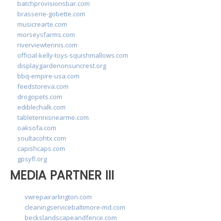
batchprovisionsbar.com
brasserie-gobette.com
musicrearte.com
morseysfarms.com
riverviewtennis.com
official-kelly-toys-squishmallows.com
displaygardenonsuncrest.org
bbq-empire-usa.com
feedstoreva.com
drogopets.com
ediblechalk.com
tabletennisnearme.com
oaksofa.com
soultacohtx.com
capishcaps.com
gpsyfl.org
MEDIA PARTNER III
vwrepairarlington.com
cleaningservicebaltimore-md.com
beckslandscapeandfence.com