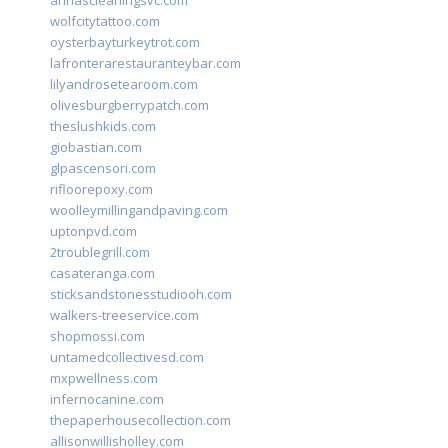
annascleaningsvc.com
wolfcitytattoo.com
oysterbayturkeytrot.com
lafronterarestauranteybar.com
lilyandrosetearoom.com
olivesburgberrypatch.com
theslushkids.com
giobastian.com
glpascensori.com
rifloorepoxy.com
woolleymillingandpaving.com
uptonpvd.com
2troublegrill.com
casateranga.com
sticksandstonesstudiooh.com
walkers-treeservice.com
shopmossi.com
untamedcollectivesd.com
mxpwellness.com
infernocanine.com
thepaperhousecollection.com
allisonwillisholley.com