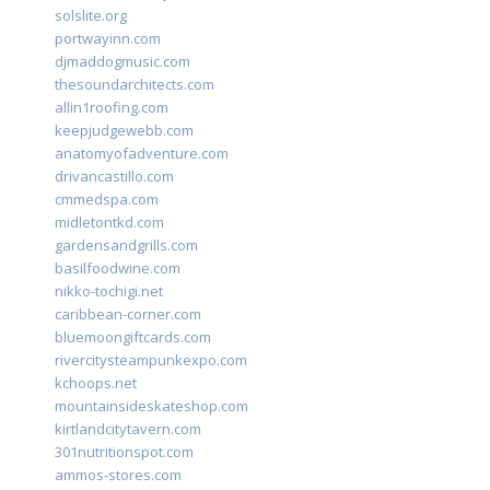
solslite.org
portwayinn.com
djmaddogmusic.com
thesoundarchitects.com
allin1roofing.com
keepjudgewebb.com
anatomyofadventure.com
drivancastillo.com
cmmedspa.com
midletontkd.com
gardensandgrills.com
basilfoodwine.com
nikko-tochigi.net
caribbean-corner.com
bluemoongiftcards.com
rivercitysteampunkexpo.com
kchoops.net
mountainsideskateshop.com
kirtlandcitytavern.com
301nutritionspot.com
ammos-stores.com