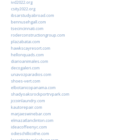
ivd2022.org
csity2022.org
ibsarstudyabroad.com
bennusehgall.com
tsecincinnati.com
roderconstructiongroup.com
plazabatai.com
hawkscayresort.com
hellonquads.com
diarioanimales.com
decogaleri.com
unavozparadios.com
shoes-vert.com
elbotanicopanama.com
shadyoaksrockportrvpark.com
jccoinlaundry.com
kautorepair.com
marjaeswinebar.com
elmazatlanclinton.com
ideacoffeenyc.com
odieschillicothe.com
lacantinitagalesburg.com