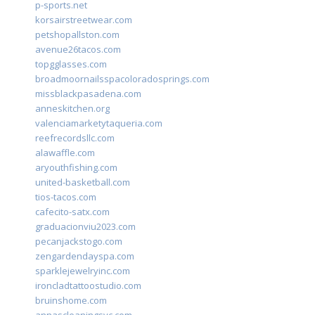
p-sports.net
korsairstreetwear.com
petshopallston.com
avenue26tacos.com
topgglasses.com
broadmoornailsspacoloradosprings.com
missblackpasadena.com
anneskitchen.org
valenciamarketytaqueria.com
reefrecordsllc.com
alawaffle.com
aryouthfishing.com
united-basketball.com
tios-tacos.com
cafecito-satx.com
graduacionviu2023.com
pecanjackstogo.com
zengardendayspa.com
sparklejewelryinc.com
ironcladtattoostudio.com
bruinshome.com