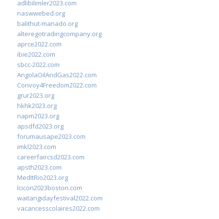
adlibilimler2023.com
naswwebed.org
balithut-manado.org
alteregotradingcompany.org
aprce2022.com
ibie2022.com
sbcc-2022.com
AngolaOilAndGas2022.com
Convoy4Freedom2022.com
grur2023.org
hkhk2023.org
napm2023.org
apsdfd2023.org
forumausape2023.com
imkl2023.com
careerfaircsd2023.com
apsth2023.com
MedItRio2023.org
lcicon2023boston.com
waitangidayfestival2022.com
vacancesscolaires2022.com