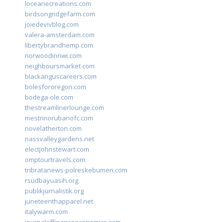
loceanecreations.com
birdsongridgefarm.com
joiedevivblog.com
valera-amsterdam.com
libertybrandhemp.com
norwoodinnwi.com
neighboursmarket.com
blackanguscareers.com
bolesfororegon.com
bodega-ole.com
thestreamlinerlounge.com
mestrinorubanofc.com
novelatherton.com
nassvalleygardens.net
electjohnstewart.com
omptourtravels.com
tribratanews-polreskebumen.com
rsudbayuasih.org
publikjurnalistik.org
juneteenthapparel.net
italywarm.com