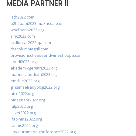
MEDIA PARTNER II
isth2022.com
p2b2pabi2023-makassar.com
wocfparis2023.org
sinc2023.com
scdlqatar2022-qa.com
thecolumbiagrill.com
provisionscheeseandwineshoppe.com
khedi2023.org
akademikgeriatri2023.org
marmarapediatri2023.org
emchie2023.org
girisimselradyoloji2022.org
utcd2022.org
biosensor2022.org
ialp2022.org
klivet2022.org
ifac-hms2022.org
taoms2022.org
iias-euromena-conference2022.org