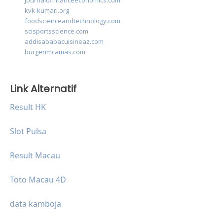
journaloffinanceeconomics.com
kvk-kumari.org
foodscienceandtechnology.com
scisportsscience.com
addisababacuisineaz.com
burgerimcamas.com
Link Alternatif
Result HK
Slot Pulsa
Result Macau
Toto Macau 4D
data kamboja