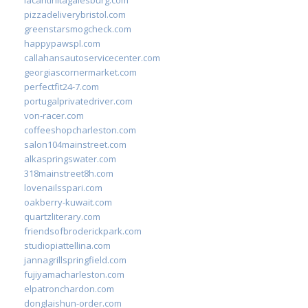
pizzadeliverybristol.com
greenstarsmogcheck.com
happypawspl.com
callahansautoservicecenter.com
georgiascornermarket.com
perfectfit24-7.com
portugalprivatedriver.com
von-racer.com
coffeeshopcharleston.com
salon104mainstreet.com
alkaspringswater.com
318mainstreet8h.com
lovenailsspari.com
oakberry-kuwait.com
quartzliterary.com
friendsofbroderickpark.com
studiopiattellina.com
jannagrillspringfield.com
fujiyamacharleston.com
elpatronchardon.com
donglaishun-order.com