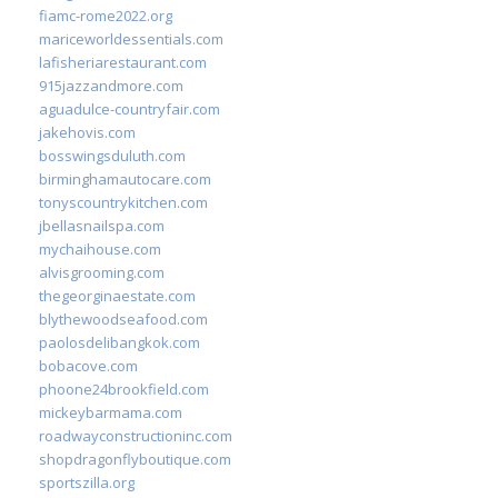
fiamc-rome2022.org
mariceworldessentials.com
lafisheriarestaurant.com
915jazzandmore.com
aguadulce-countryfair.com
jakehovis.com
bosswingsduluth.com
birminghamautocare.com
tonyscountrykitchen.com
jbellasnailspa.com
mychaihouse.com
alvisgrooming.com
thegeorginaestate.com
blythewoodseafood.com
paolosdelibangkok.com
bobacove.com
phoone24brookfield.com
mickeybarmama.com
roadwayconstructioninc.com
shopdragonflyboutique.com
sportszilla.org