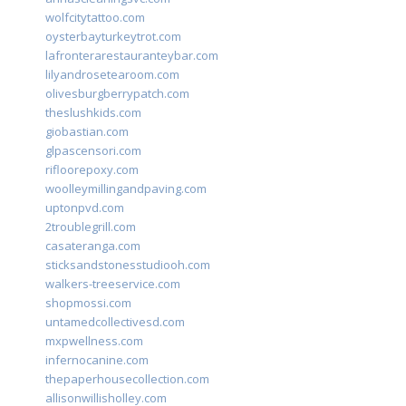
wolfcitytattoo.com
oysterbayturkeytrot.com
lafronterarestauranteybar.com
lilyandrosetearoom.com
olivesburgberrypatch.com
theslushkids.com
giobastian.com
glpascensori.com
rifloorepoxy.com
woolleymillingandpaving.com
uptonpvd.com
2troublegrill.com
casateranga.com
sticksandstonesstudiooh.com
walkers-treeservice.com
shopmossi.com
untamedcollectivesd.com
mxpwellness.com
infernocanine.com
thepaperhousecollection.com
allisonwillisholley.com