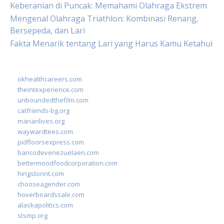
Keberanian di Puncak: Memahami Olahraga Ekstrem
Mengenal Olahraga Triathlon: Kombinasi Renang,
Bersepeda, dan Lari
Fakta Menarik tentang Lari yang Harus Kamu Ketahui
okhealthcareers.com
theintexperience.com
unboundedthefilm.com
catfriends-bg.org
marianlives.org
waywardtees.com
pidfloorsexpress.com
bancodevenezuelaen.com
bettermoodfoodcorporation.com
hingstonnt.com
chooseagender.com
hoverboardssale.com
alaskapolitics.com
stsmp.org