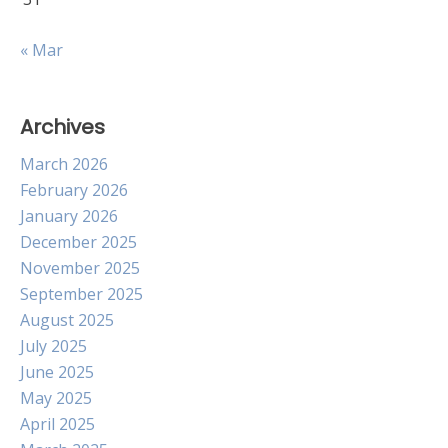
« Mar
Archives
March 2026
February 2026
January 2026
December 2025
November 2025
September 2025
August 2025
July 2025
June 2025
May 2025
April 2025