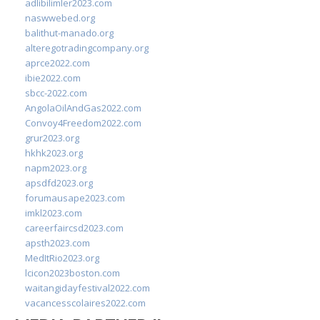
adlibilimler2023.com
naswwebed.org
balithut-manado.org
alteregotradingcompany.org
aprce2022.com
ibie2022.com
sbcc-2022.com
AngolaOilAndGas2022.com
Convoy4Freedom2022.com
grur2023.org
hkhk2023.org
napm2023.org
apsdfd2023.org
forumausape2023.com
imkl2023.com
careerfaircsd2023.com
apsth2023.com
MedItRio2023.org
lcicon2023boston.com
waitangidayfestival2022.com
vacancesscolaires2022.com