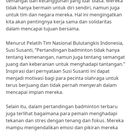
semangat dan ketangguhan yang luar biasa. Mereka
tidak hanya bermain untuk diri sendiri, namun juga
untuk tim dan negara mereka. Hal ini mengingatkan
kita akan pentingnya kerja sama dan solidaritas
dalam mencapai tujuan bersama.
Menurut Pelatih Tim Nasional Bulutangkis Indonesia,
Susi Susanti, “Pertandingan badminton tidak hanya
tentang kemenangan, namun juga tentang semangat
juang dan keberanian untuk menghadapi tantangan.”
Inspirasi dari pernyataan Susi Susanti ini dapat
menjadi motivasi bagi para pecinta olahraga untuk
terus berjuang dan tidak pernah menyerah dalam
mencapai impian mereka.
Selain itu, dalam pertandingan badminton terbaru
juga terlihat bagaimana para pemain menghadapi
tekanan dan stres dengan tenang dan fokus. Mereka
mampu mengendalikan emosi dan pikiran mereka