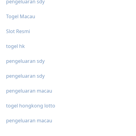
pengeluaran sdy
Togel Macau
Slot Resmi
togel hk
pengeluaran sdy
pengeluaran sdy
pengeluaran macau
togel hongkong lotto
pengeluaran macau