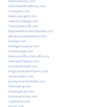
manoelneves.com
mandelaeffectlibrary.com
roselynns.com
balanceyoganj.com
salesforceblogs.com
TrainGames365.com
BaytownEvaCationRentals.com
JabalpurCakeDelivery.com
halobjd.com
intelligenceqatar.com
PikaPikaApp.com
takecareofbusinessdfw.org
HamadaOfJapan.com
VersifyLifestyle.com
kingscreekadventures.com
antaeuslabs.com
purelycleanchemdry.com
WishOping.com
shoplegacee.com
bonvivantshop.com
CupPlante.com
mpzin.com