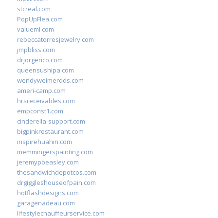
stcreal.com
PopUpFlea.com
valueml.com
rebeccatorresjewelry.com
jmpbliss.com
drjorgerico.com
queensushipa.com
wendyweimerdds.com
ameri-camp.com
hrsreceivables.com
empconst1.com
cinderella-support.com
bigpinkrestaurant.com
inspirehuahin.com
memmingerspainting.com
jeremypbeasley.com
thesandwichdepotcos.com
drgiggleshouseofpain.com
hotflashdesigns.com
garagenadeau.com
lifestylechauffeurservice.com