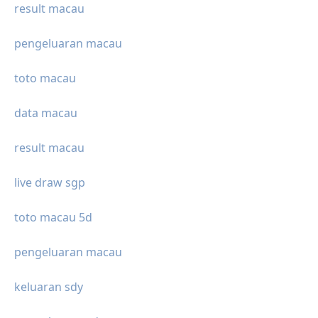
result macau
pengeluaran macau
toto macau
data macau
result macau
live draw sgp
toto macau 5d
pengeluaran macau
keluaran sdy