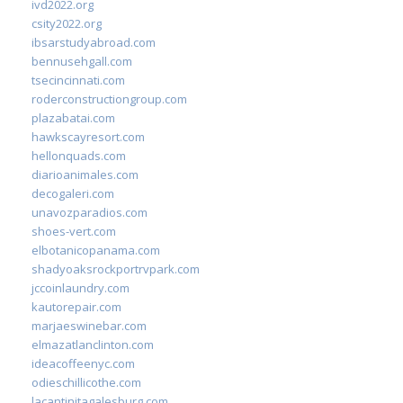
ivd2022.org
csity2022.org
ibsarstudyabroad.com
bennusehgall.com
tsecincinnati.com
roderconstructiongroup.com
plazabatai.com
hawkscayresort.com
hellonquads.com
diarioanimales.com
decogaleri.com
unavozparadios.com
shoes-vert.com
elbotanicopanama.com
shadyoaksrockportrvpark.com
jccoinlaundry.com
kautorepair.com
marjaeswinebar.com
elmazatlanclinton.com
ideacoffeenyc.com
odieschillicothe.com
lacantinitagalesburg.com