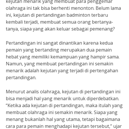
kejutan menarik yang membuat para penggemar
olahraga ini tak bisa berhenti menonton. Belum lama
ini, kejutan di pertandingan badminton terbaru
kembali terjadi, membuat semua orang bertanya-
tanya, siapa yang akan keluar sebagai pemenang?
Pertandingan ini sangat dinantikan karena kedua
pemain yang bertanding merupakan dua pemain
hebat yang memiliki kemampuan yang hampir sama.
Namun, yang membuat pertandingan ini semakin
menarik adalah kejutan yang terjadi di pertengahan
pertandingan.
Menurut analis olahraga, kejutan di pertandingan ini
bisa menjadi hal yang menarik untuk diperdebatkan.
“Ketika ada kejutan di pertandingan, maka itulah yang
membuat olahraga ini semakin menarik. Siapa yang
menang bukanlah hal yang utama, tetapi bagaimana
cara para pemain menghadapi kejutan tersebut,” ujar