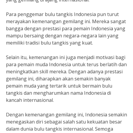
Para penggemar bulu tangkis Indonesia pun turut
merayakan kemenangan gemilang ini. Mereka sangat
bangga dengan prestasi para pemain Indonesia yang
mampu bersaing dengan negara-negara lain yang
memiliki tradisi bulu tangkis yang kuat.
Selain itu, kemenangan ini juga menjadi motivasi bagi
para pemain muda Indonesia untuk terus berlatih dan
meningkatkan skill mereka. Dengan adanya prestasi
gemilang ini, diharapkan akan semakin banyak
pemain muda yang tertarik untuk bermain bulu
tangkis dan mengharumkan nama Indonesia di
kancah internasional.
Dengan kemenangan gemilang ini, Indonesia semakin
menegaskan diri sebagai salah satu kekuatan besar
dalam dunia bulu tangkis internasional. Semoga