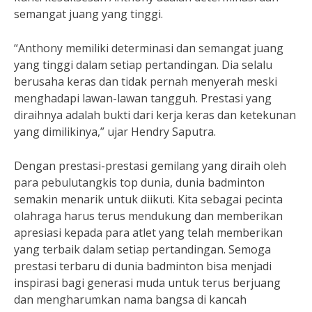
semangat juang yang tinggi.
“Anthony memiliki determinasi dan semangat juang
yang tinggi dalam setiap pertandingan. Dia selalu
berusaha keras dan tidak pernah menyerah meski
menghadapi lawan-lawan tangguh. Prestasi yang
diraihnya adalah bukti dari kerja keras dan ketekunan
yang dimilikinya,” ujar Hendry Saputra.
Dengan prestasi-prestasi gemilang yang diraih oleh
para pebulutangkis top dunia, dunia badminton
semakin menarik untuk diikuti. Kita sebagai pecinta
olahraga harus terus mendukung dan memberikan
apresiasi kepada para atlet yang telah memberikan
yang terbaik dalam setiap pertandingan. Semoga
prestasi terbaru di dunia badminton bisa menjadi
inspirasi bagi generasi muda untuk terus berjuang
dan mengharumkan nama bangsa di kancah