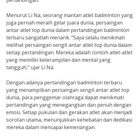
pertandingan.
Menurut Li Na, seorang mantan atlet badminton yang
juga pernah meraih gelar juara dunia, persaingan
antar atlet top dunia dalam pertandingan badminton
terbaru sangatlah menarik. “Saya selalu menikmati
melihat persaingan sengit antar atlet top dunia dalam
setiap pertandingan. Mereka adalah contoh atlet-atlet
yang memiliki keterampilan dan mental yang
tangguh,” ujar Li Na.
Dengan adanya pertandingan badminton terbaru
yang menampilkan persaingan sengit antar atlet top
dunia, para penggemar olahraga dapat menikmati
pertandingan yang menegangkan dan penuh dengan
emosi. Setiap pukulan dan gerakan atlet akan menjadi
sorotan utama, menunjukkan kehebatan dan dedikasi
mereka dalam mencapai kemenangan.