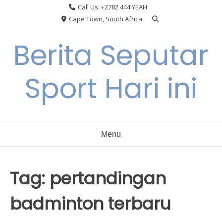
Skip
Call Us: +2782 444 YEAH
to
Cape Town, South Africa
content
Berita Seputar
Sport Hari ini
Menu
Tag:
pertandingan
badminton terbaru