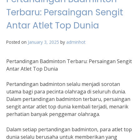
Terbaru: Persaingan Sengit
Antar Atlet Top Dunia
Posted on
January 3, 2025
by
adminhot
Pertandingan Badminton Terbaru: Persaingan Sengit
Antar Atlet Top Dunia
Pertandingan badminton selalu menjadi sorotan
utama bagi para pecinta olahraga di seluruh dunia.
Dalam pertandingan badminton terbaru, persaingan
sengit antar atlet top dunia kembali terjadi, menarik
perhatian banyak penggemar olahraga.
Dalam setiap pertandingan badminton, para atlet top
dunia selalu berusaha untuk memberikan yang