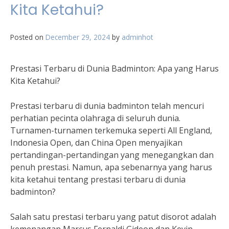
Kita Ketahui?
Posted on
December 29, 2024
by
adminhot
Prestasi Terbaru di Dunia Badminton: Apa yang Harus
Kita Ketahui?
Prestasi terbaru di dunia badminton telah mencuri
perhatian pecinta olahraga di seluruh dunia.
Turnamen-turnamen terkemuka seperti All England,
Indonesia Open, dan China Open menyajikan
pertandingan-pertandingan yang menegangkan dan
penuh prestasi. Namun, apa sebenarnya yang harus
kita ketahui tentang prestasi terbaru di dunia
badminton?
Salah satu prestasi terbaru yang patut disorot adalah