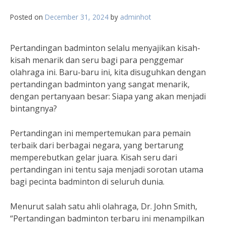
Posted on
December 31, 2024
by
adminhot
Pertandingan badminton selalu menyajikan kisah-
kisah menarik dan seru bagi para penggemar
olahraga ini. Baru-baru ini, kita disuguhkan dengan
pertandingan badminton yang sangat menarik,
dengan pertanyaan besar: Siapa yang akan menjadi
bintangnya?
Pertandingan ini mempertemukan para pemain
terbaik dari berbagai negara, yang bertarung
memperebutkan gelar juara. Kisah seru dari
pertandingan ini tentu saja menjadi sorotan utama
bagi pecinta badminton di seluruh dunia.
Menurut salah satu ahli olahraga, Dr. John Smith,
“Pertandingan badminton terbaru ini menampilkan