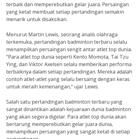
terbaik dan memperebutkan gelar juara. Persaingan
yang ketat membuat setiap pertandingan semakin
menarik untuk disaksikan.
Menurut Martin Lewis, seorang analis olahraga
terkemuka, pertandingan badminton terbaru selalu
menampilkan persaingan sengit antar atlet top dunia.
“Para atlet top dunia seperti Kento Momota, Tai Tzu
Ying, dan Viktor Axelsen selalu memberikan performa
terbaiknya dalam setiap pertandingan. Mereka adalah
contoh atlet-atlet yang selalu bersaing dengan keras
untuk meraih kemenangan,” ujar Lewis.
Salah satu pertandingan badminton terbaru yang
sangat dinantikan adalah kejuaraan dunia badminton
yang akan segera digelar. Para atlet top dunia akan
bertarung memperebutkan gelar juara dunia,
menampilkan persaingan yang sangat ketat di setiap