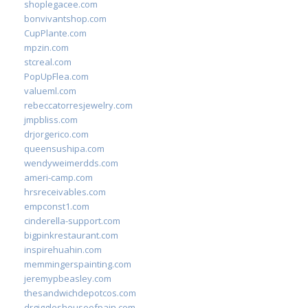
shoplegacee.com
bonvivantshop.com
CupPlante.com
mpzin.com
stcreal.com
PopUpFlea.com
valueml.com
rebeccatorresjewelry.com
jmpbliss.com
drjorgerico.com
queensushipa.com
wendyweimerdds.com
ameri-camp.com
hrsreceivables.com
empconst1.com
cinderella-support.com
bigpinkrestaurant.com
inspirehuahin.com
memmingerspainting.com
jeremypbeasley.com
thesandwichdepotcos.com
drgiggleshouseofpain.com