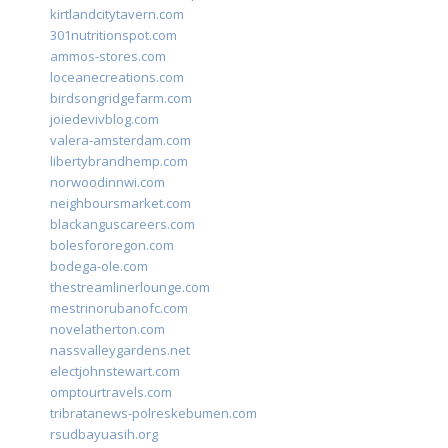
kirtlandcitytavern.com
301nutritionspot.com
ammos-stores.com
loceanecreations.com
birdsongridgefarm.com
joiedevivblog.com
valera-amsterdam.com
libertybrandhemp.com
norwoodinnwi.com
neighboursmarket.com
blackanguscareers.com
bolesfororegon.com
bodega-ole.com
thestreamlinerlounge.com
mestrinorubanofc.com
novelatherton.com
nassvalleygardens.net
electjohnstewart.com
omptourtravels.com
tribratanews-polreskebumen.com
rsudbayuasih.org