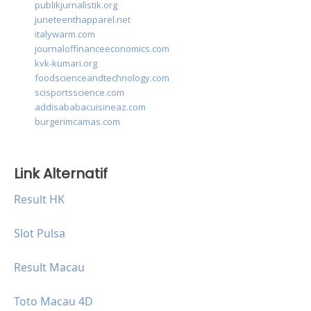
publikjurnalistik.org
juneteenthapparel.net
italywarm.com
journaloffinanceeconomics.com
kvk-kumari.org
foodscienceandtechnology.com
scisportsscience.com
addisababacuisineaz.com
burgerimcamas.com
Link Alternatif
Result HK
Slot Pulsa
Result Macau
Toto Macau 4D