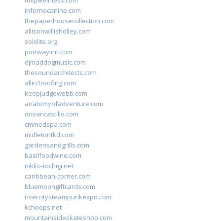
mxpwellness.com
infernocanine.com
thepaperhousecollection.com
allisonwillisholley.com
solslite.org
portwayinn.com
djmaddogmusic.com
thesoundarchitects.com
allin1roofing.com
keepjudgewebb.com
anatomyofadventure.com
drivancastillo.com
cmmedspa.com
midletontkd.com
gardensandgrills.com
basilfoodwine.com
nikko-tochigi.net
caribbean-corner.com
bluemoongiftcards.com
rivercitysteampunkexpo.com
kchoops.net
mountainsideskateshop.com