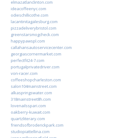
elmazatlanclinton.com
ideacoffeenyc.com
odieschillicothe.com
lacantinitagalesburg.com
pizzadeliverybristol.com
greenstarsmogcheck.com
happypawspl.com
callahansautoservicecenter.com
georgiascornermarket.com
perfectfit24-7.com
portugalprivatedriver.com
von-racer.com
coffeeshopcharleston.com
salon104mainstreet.com
alkaspringswater.com
318mainstreet8h.com
lovenailsspari.com
oakberry-kuwait.com
quartzliterary.com
friendsofbroderickpark.com
studiopiattellina.com
jannagrillspringfield.com