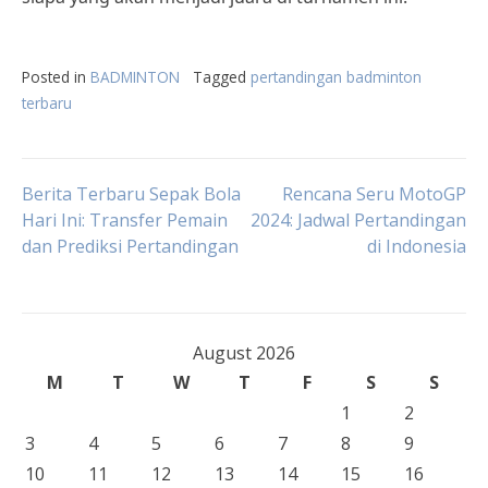
Posted in
BADMINTON
Tagged
pertandingan badminton
terbaru
Post
Berita Terbaru Sepak Bola
Rencana Seru MotoGP
Hari Ini: Transfer Pemain
2024: Jadwal Pertandingan
dan Prediksi Pertandingan
di Indonesia
navigation
August 2026
M
T
W
T
F
S
S
1
2
3
4
5
6
7
8
9
10
11
12
13
14
15
16