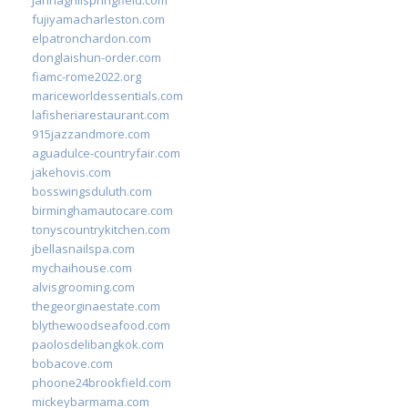
fujiyamacharleston.com
elpatronchardon.com
donglaishun-order.com
fiamc-rome2022.org
mariceworldessentials.com
lafisheriarestaurant.com
915jazzandmore.com
aguadulce-countryfair.com
jakehovis.com
bosswingsduluth.com
birminghamautocare.com
tonyscountrykitchen.com
jbellasnailspa.com
mychaihouse.com
alvisgrooming.com
thegeorginaestate.com
blythewoodseafood.com
paolosdelibangkok.com
bobacove.com
phoone24brookfield.com
mickeybarmama.com