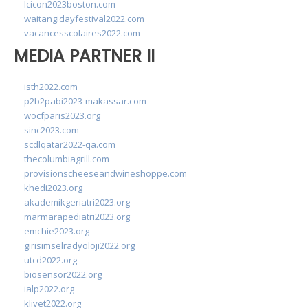
lcicon2023boston.com
waitangidayfestival2022.com
vacancesscolaires2022.com
MEDIA PARTNER II
isth2022.com
p2b2pabi2023-makassar.com
wocfparis2023.org
sinc2023.com
scdlqatar2022-qa.com
thecolumbiagrill.com
provisionscheeseandwineshoppe.com
khedi2023.org
akademikgeriatri2023.org
marmarapediatri2023.org
emchie2023.org
girisimselradyoloji2022.org
utcd2022.org
biosensor2022.org
ialp2022.org
klivet2022.org