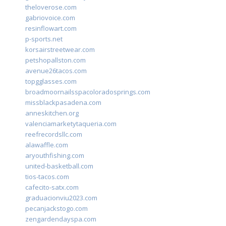
theloverose.com
gabriovoice.com
resinflowart.com
p-sports.net
korsairstreetwear.com
petshopallston.com
avenue26tacos.com
topgglasses.com
broadmoornailsspacoloradosprings.com
missblackpasadena.com
anneskitchen.org
valenciamarketytaqueria.com
reefrecordsllc.com
alawaffle.com
aryouthfishing.com
united-basketball.com
tios-tacos.com
cafecito-satx.com
graduacionviu2023.com
pecanjackstogo.com
zengardendayspa.com