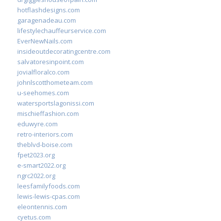
hotflashdesigns.com
garagenadeau.com
lifestylechauffeurservice.com
EverNewNails.com
insideoutdecoratingcentre.com
salvatoresinpoint.com
jovialfloralco.com
johnlscotthometeam.com
u-seehomes.com
watersportslagonissi.com
mischieffashion.com
eduwyre.com
retro-interiors.com
theblvd-boise.com
fpet2023.org
e-smart2022.org
ngrc2022.org
leesfamilyfoods.com
lewis-lewis-cpas.com
eleontennis.com
cyetus.com