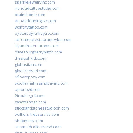
sparklejewelryinc.com
ironcladtattoostudio.com
bruinshome.com
annascleaningsvc.com
wolfcitytattoo.com
oysterbayturkeytrot.com
lafronterarestauranteybar.com
lilyandrosetearoom.com
olivesburgberrypatch.com
theslushkids.com
giobastian.com
glpascensori.com
rifloorepoxy.com
woolleymillingandpaving.com
uptonpvd.com
2troublegrill.com
casateranga.com
sticksandstonesstudiooh.com
walkers-treeservice.com
shopmossi.com
untamedcollectivesd.com