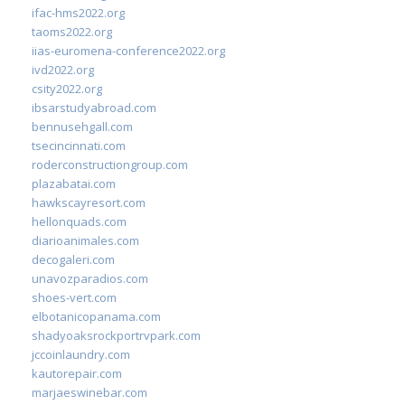
ifac-hms2022.org
taoms2022.org
iias-euromena-conference2022.org
ivd2022.org
csity2022.org
ibsarstudyabroad.com
bennusehgall.com
tsecincinnati.com
roderconstructiongroup.com
plazabatai.com
hawkscayresort.com
hellonquads.com
diarioanimales.com
decogaleri.com
unavozparadios.com
shoes-vert.com
elbotanicopanama.com
shadyoaksrockportrvpark.com
jccoinlaundry.com
kautorepair.com
marjaeswinebar.com