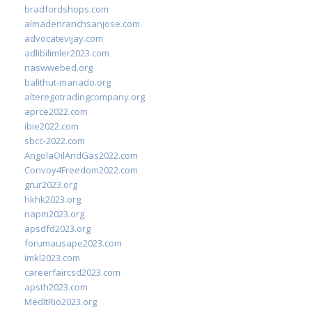
bradfordshops.com
almadenranchsanjose.com
advocatevijay.com
adlibilimler2023.com
naswwebed.org
balithut-manado.org
alteregotradingcompany.org
aprce2022.com
ibie2022.com
sbcc-2022.com
AngolaOilAndGas2022.com
Convoy4Freedom2022.com
grur2023.org
hkhk2023.org
napm2023.org
apsdfd2023.org
forumausape2023.com
imkl2023.com
careerfaircsd2023.com
apsth2023.com
MedItRio2023.org