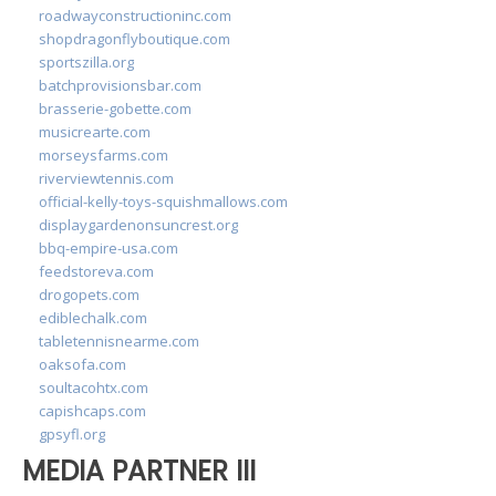
roadwayconstructioninc.com
shopdragonflyboutique.com
sportszilla.org
batchprovisionsbar.com
brasserie-gobette.com
musicrearte.com
morseysfarms.com
riverviewtennis.com
official-kelly-toys-squishmallows.com
displaygardenonsuncrest.org
bbq-empire-usa.com
feedstoreva.com
drogopets.com
ediblechalk.com
tabletennisnearme.com
oaksofa.com
soultacohtx.com
capishcaps.com
gpsyfl.org
MEDIA PARTNER III