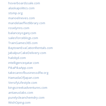
hoverboardssale.com
alaskapolitics.com
stsmp.org
manoelneves.com
mandelaeffectlibrary.com
roselynns.com
balanceyoganj.com
salesforceblogs.com
TrainGames365.com
BaytownEvaCationRentals.com
JabalpurCakeDelivery.com
halobjd.com
intelligenceqatar.com
PikaPikaApp.com
takecareofbusinessdfw.org
HamadaOfJapan.com
VersifyLifestyle.com
kingscreekadventures.com
antaeuslabs.com
purelycleanchemdry.com
WishOping.com