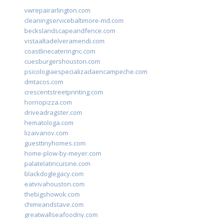
vwrepairarlington.com
cleaningservicebaltimore-md.com
beckslandscapeandfence.com
vistaaltadelveramendi.com
coastlinecateringnc.com
cuesburgershouston.com
psicologiaespecializadaencampeche.com
dmtacos.com
crescentstreetprinting.com
hornopizza.com
driveadragster.com
hematologa.com
lizaivanov.com
guesttinyhomes.com
home-plow-by-meyer.com
palatelatincuisine.com
blackdoglegacy.com
eatvivahouston.com
thebigshowok.com
chimeandstave.com
greatwallseafoodny.com