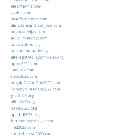
eleontennis.com
cyetus.com
bradfordshops.com
almadenranchsanjose.com
advocatevijay.com
adlibilimler2023.com
naswwebed.org
balithut-manado.org
alteregotradingcompany.org
aprce2022.com
ibie2022.com
sbcc-2022.com
AngolaOilAndGas2022.com
Convoy4Freedom2022.com
grur2023.org
hkhk2023.org
napm2023.org
apsdfd2023.org
forumausape2023.com
imkl2023.com
careerfaircsd2023.com