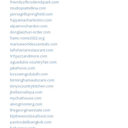
friendsofbroderickpark.com
studiopiattellina.com
jannagrillspringfield.com
fujiyamacharleston.com
elpatronchardon.com
donglaishun-order.com
fiamc-rome2022.org
mariceworldessentials.com
lafisheriarestaurant.com
915jazzandmore.com
aguadulce-countryfair.com
jakehovis.com
bosswingsduluth.com
birminghamautocare.com
tonyscountrykitchen.com
jbellasnailspa.com
mychaihouse.com
alvisgrooming.com
thegeorginaestate.com
blythewoodseafood.com
paolosdelibangkok.com
bobacove.com