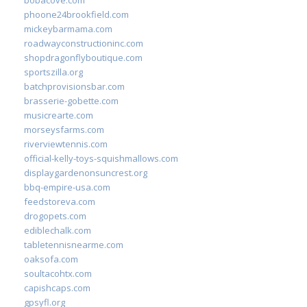
phoone24brookfield.com
mickeybarmama.com
roadwayconstructioninc.com
shopdragonflyboutique.com
sportszilla.org
batchprovisionsbar.com
brasserie-gobette.com
musicrearte.com
morseysfarms.com
riverviewtennis.com
official-kelly-toys-squishmallows.com
displaygardenonsuncrest.org
bbq-empire-usa.com
feedstoreva.com
drogopets.com
ediblechalk.com
tabletennisnearme.com
oaksofa.com
soultacohtx.com
capishcaps.com
gpsyfl.org