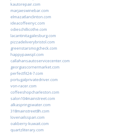
kautorepair.com
marjaeswinebar.com
elmazatlanclinton.com
ideacoffeenyc.com
odieschillicothe.com
lacantinitagalesburg.com
pizzadeliverybristol.com
greenstarsmogcheck.com
happypawspl.com
callahansautoservicecenter.com
georgiascornermarket.com
perfectfit24-7.com
portugalprivatedriver.com
von-racer.com
coffeeshopcharleston.com
salon104mainstreet.com
alkaspringswater.com
318mainstreet8h.com
lovenailsspari.com
oakberry-kuwait.com
quartzliterary.com