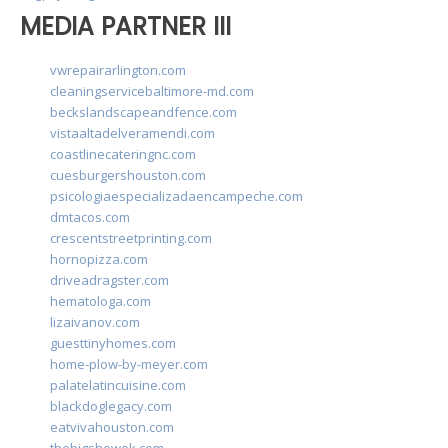
MEDIA PARTNER III
vwrepairarlington.com
cleaningservicebaltimore-md.com
beckslandscapeandfence.com
vistaaltadelveramendi.com
coastlinecateringnc.com
cuesburgershouston.com
psicologiaespecializadaencampeche.com
dmtacos.com
crescentstreetprinting.com
hornopizza.com
driveadragster.com
hematologa.com
lizaivanov.com
guesttinyhomes.com
home-plow-by-meyer.com
palatelatincuisine.com
blackdoglegacy.com
eatvivahouston.com