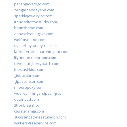
pecanjackstogo.com
zengardendayspa.com
sparklejewelryinc.com
ironcladtattoostudio.com
bruinshome.com
annascleaningsvc.com
wolfcitytattoo.com
oysterbayturkeytrot.com
lafronterarestauranteybar.com
lilyandrosetearoom.com
olivesburgberrypatch.com
theslushkids.com
giobastian.com
glpascensori.com
rifloorepoxy.com
woolleymillingandpaving.com
uptonpvd.com
2troublegrill.com
casateranga.com
sticksandstonesstudiooh.com
walkers-treeservice.com