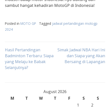
sambut hangat kehadiran MotoGP di Indonesia!
Posted in
MOTO GP
Tagged
jadwal pertandingan motogp
2024
Post
Hasil Pertandingan
Simak Jadwal NBA Hari Ini
Badminton Terbaru: Siapa
dan Siapa yang Akan
yang Melaju ke Babak
Bersaing di Lapangan
navigation
Selanjutnya?
August 2026
M
T
W
T
F
S
S
1
2