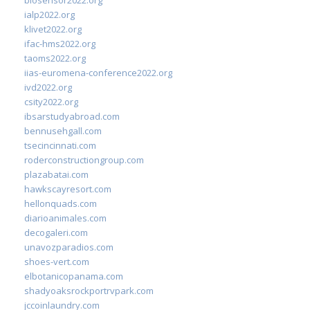
ialp2022.org
klivet2022.org
ifac-hms2022.org
taoms2022.org
iias-euromena-conference2022.org
ivd2022.org
csity2022.org
ibsarstudyabroad.com
bennusehgall.com
tsecincinnati.com
roderconstructiongroup.com
plazabatai.com
hawkscayresort.com
hellonquads.com
diarioanimales.com
decogaleri.com
unavozparadios.com
shoes-vert.com
elbotanicopanama.com
shadyoaksrockportrvpark.com
jccoinlaundry.com