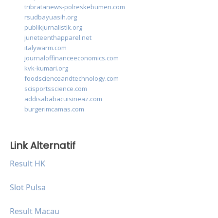
tribratanews-polreskebumen.com
rsudbayuasih.org
publikjurnalistik.org
juneteenthapparel.net
italywarm.com
journaloffinanceeconomics.com
kvk-kumari.org
foodscienceandtechnology.com
scisportsscience.com
addisababacuisineaz.com
burgerimcamas.com
Link Alternatif
Result HK
Slot Pulsa
Result Macau