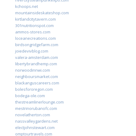
rivercitysteampunkexpo.com
kchoops.net
mountainsideskateshop.com
kirtlandcitytavern.com
301nutritionspot.com
ammos-stores.com
loceanecreations.com
birdsongridgefarm.com
joiedevivblog.com
valera-amsterdam.com
libertybrandhemp.com
norwoodinnwi.com
neighboursmarket.com
blackanguscareers.com
bolesfororegon.com
bodega-ole.com
thestreamlinerlounge.com
mestrinorubanofc.com
novelatherton.com
nassvalleygardens.net
electjohnstewart.com
omptourtravels.com