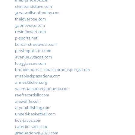
thebigshowok.com
chimeandstave.com
greatwallseafoodny.com
theloverose.com
gabriovoice.com
resinflowart.com
p-sports.net
korsairstreetwear.com
petshopallston.com
avenue26tacos.com
topgglasses.com
broadmoornailsspacoloradosprings.com
missblackpasadena.com
anneskitchen.org
valenciamarketytaqueria.com
reefrecordsllc.com
alawaffle.com
aryouthfishing.com
united-basketball.com
tios-tacos.com
cafecito-satx.com
graduacionviu2023.com