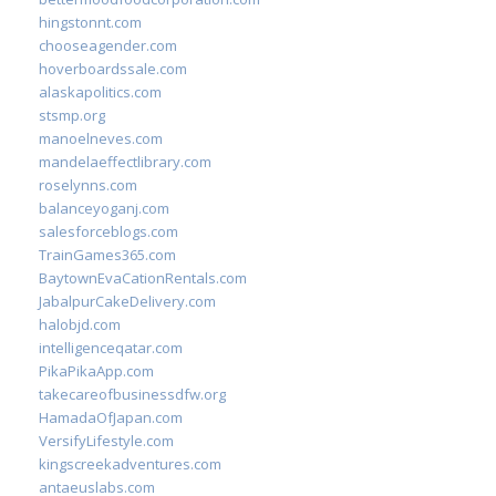
hingstonnt.com
chooseagender.com
hoverboardssale.com
alaskapolitics.com
stsmp.org
manoelneves.com
mandelaeffectlibrary.com
roselynns.com
balanceyoganj.com
salesforceblogs.com
TrainGames365.com
BaytownEvaCationRentals.com
JabalpurCakeDelivery.com
halobjd.com
intelligenceqatar.com
PikaPikaApp.com
takecareofbusinessdfw.org
HamadaOfJapan.com
VersifyLifestyle.com
kingscreekadventures.com
antaeuslabs.com