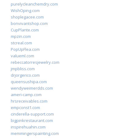
purelycleanchemdry.com
WishOping.com
shoplegacee.com
bonvivantshop.com
CupPlante.com
mpzin.com
stcreal.com
PopUpFlea.com
valueml.com
rebeccatorresjewelry.com
jmpbliss.com
drjorgerico.com
queensushipa.com
wendyweimerdds.com
ameri-camp.com
hrsreceivables.com
empconst1.com
cinderella-support.com
bigpinkrestaurant.com
inspirehuahin.com
memmingerspainting.com