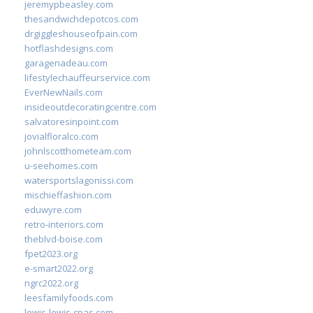
jeremypbeasley.com
thesandwichdepotcos.com
drgiggleshouseofpain.com
hotflashdesigns.com
garagenadeau.com
lifestylechauffeurservice.com
EverNewNails.com
insideoutdecoratingcentre.com
salvatoresinpoint.com
jovialfloralco.com
johnlscotthometeam.com
u-seehomes.com
watersportslagonissi.com
mischieffashion.com
eduwyre.com
retro-interiors.com
theblvd-boise.com
fpet2023.org
e-smart2022.org
ngrc2022.org
leesfamilyfoods.com
lewis-lewis-cpas.com