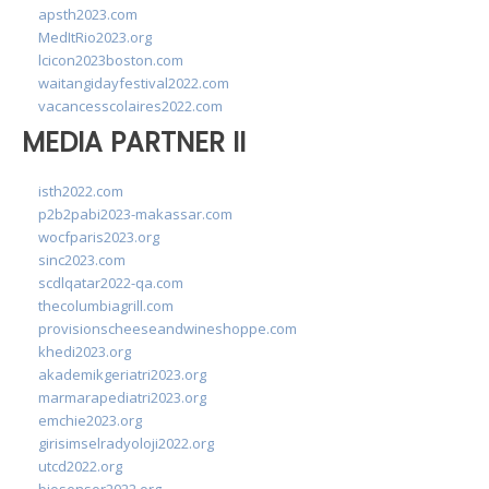
apsth2023.com
MedItRio2023.org
lcicon2023boston.com
waitangidayfestival2022.com
vacancesscolaires2022.com
MEDIA PARTNER II
isth2022.com
p2b2pabi2023-makassar.com
wocfparis2023.org
sinc2023.com
scdlqatar2022-qa.com
thecolumbiagrill.com
provisionscheeseandwineshoppe.com
khedi2023.org
akademikgeriatri2023.org
marmarapediatri2023.org
emchie2023.org
girisimselradyoloji2022.org
utcd2022.org
biosensor2022.org