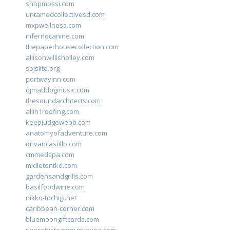
shopmossi.com
untamedcollectivesd.com
mxpwellness.com
infernocanine.com
thepaperhousecollection.com
allisonwillisholley.com
solslite.org
portwayinn.com
djmaddogmusic.com
thesoundarchitects.com
allin1roofing.com
keepjudgewebb.com
anatomyofadventure.com
drivancastillo.com
cmmedspa.com
midletontkd.com
gardensandgrills.com
basilfoodwine.com
nikko-tochigi.net
caribbean-corner.com
bluemoongiftcards.com