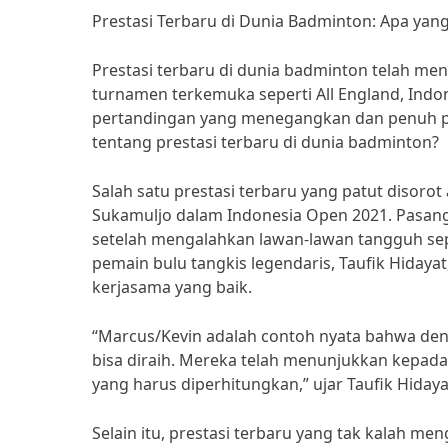
Prestasi Terbaru di Dunia Badminton: Apa yang
Prestasi terbaru di dunia badminton telah men
turnamen terkemuka seperti All England, Ind
pertandingan yang menegangkan dan penuh pre
tentang prestasi terbaru di dunia badminton?
Salah satu prestasi terbaru yang patut disor
Sukamuljo dalam Indonesia Open 2021. Pasangan
setelah mengalahkan lawan-lawan tangguh s
pemain bulu tangkis legendaris, Taufik Hidayat
kerjasama yang baik.
“Marcus/Kevin adalah contoh nyata bahwa deng
bisa diraih. Mereka telah menunjukkan kepad
yang harus diperhitungkan,” ujar Taufik Hidaya
Selain itu, prestasi terbaru yang tak kalah 