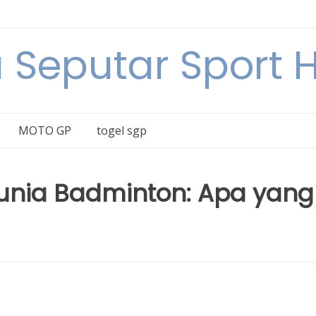
a Seputar Sport Ha
MOTO GP
togel sgp
Dunia Badminton: Apa yang