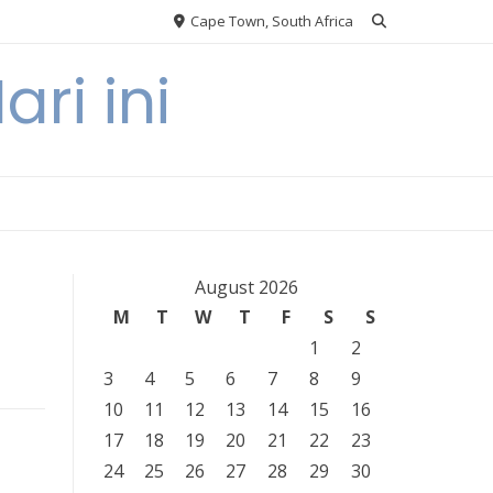
Cape Town, South Africa
ri ini
August 2026
M
T
W
T
F
S
S
1
2
3
4
5
6
7
8
9
10
11
12
13
14
15
16
17
18
19
20
21
22
23
24
25
26
27
28
29
30