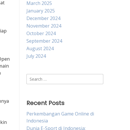
bat
March 2025
January 2025
December 2024
November 2024
iap
October 2024
September 2024
August 2024
July 2024
 Open
main
n
Search
for:
hnya
Recent Posts
Perkembangan Game Online di
Indonesia
akin
Dunia E-Sport di Indonesia: