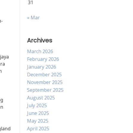
31
« Mar
n-
Archives
March 2026
jaya
February 2026
ara
January 2026
n
December 2025
November 2025
September 2025
August 2025
ng
July 2025
an
June 2025
May 2025
gland
April 2025