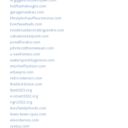
drgiggleshouseofpain.com
hotflashdesigns.com
garagenadeau.com
lifestylechauffeurservice.com
EverNewNails.com
insideoutdecoratingcentre.com
salvatoresinpoint.com
jovialfloralco.com
johnlscotthometeam.com
u-seehomes.com
watersportslagonissi.com
mischieffashion.com
eduwyre.com
retro-interiors.com
theblvd-boise.com
fpet2023.org
e-smart2022.org
ngrc2022.org
leesfamilyfoods.com
lewis-lewis-cpas.com
eleontennis.com
cyetus.com