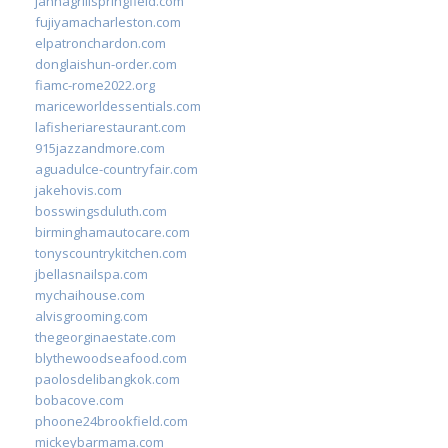
jannagrillspringfield.com
fujiyamacharleston.com
elpatronchardon.com
donglaishun-order.com
fiamc-rome2022.org
mariceworldessentials.com
lafisheriarestaurant.com
915jazzandmore.com
aguadulce-countryfair.com
jakehovis.com
bosswingsduluth.com
birminghamautocare.com
tonyscountrykitchen.com
jbellasnailspa.com
mychaihouse.com
alvisgrooming.com
thegeorginaestate.com
blythewoodseafood.com
paolosdelibangkok.com
bobacove.com
phoone24brookfield.com
mickeybarmama.com