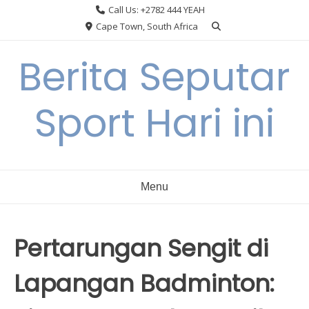
Skip
Call Us: +2782 444 YEAH
to
Cape Town, South Africa
content
Berita Seputar
Sport Hari ini
Menu
Pertarungan Sengit di
Lapangan Badminton: