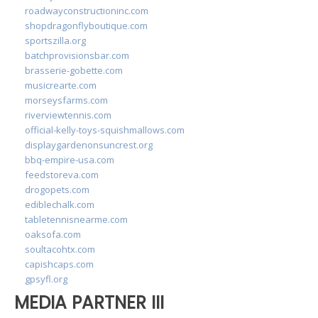
roadwayconstructioninc.com
shopdragonflyboutique.com
sportszilla.org
batchprovisionsbar.com
brasserie-gobette.com
musicrearte.com
morseysfarms.com
riverviewtennis.com
official-kelly-toys-squishmallows.com
displaygardenonsuncrest.org
bbq-empire-usa.com
feedstoreva.com
drogopets.com
ediblechalk.com
tabletennisnearme.com
oaksofa.com
soultacohtx.com
capishcaps.com
gpsyfl.org
MEDIA PARTNER III