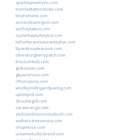
sparklejewelryinc.com
ironcladtattoostudio.com
bruinshome.com
annascleaningsvc.com
wolfcitytattoo.com
oysterbayturkeytrot.com
lafronterarestauranteybar.com
lilyandrosetearoom.com
olivesburgberrypatch.com
theslushkids.com
giobastian.com
glpascensori.com
rifloorepoxy.com
woolleymillingandpaving.com
uptonpvd.com
2troublegrill.com
casateranga.com
sticksandstonesstudiooh.com
walkers-treeservice.com
shopmossi.com
untamedcollectivesd.com