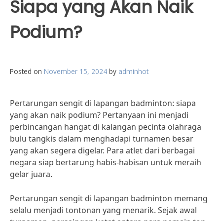
Siapa yang Akan Naik
Podium?
Posted on
November 15, 2024
by
adminhot
Pertarungan sengit di lapangan badminton: siapa
yang akan naik podium? Pertanyaan ini menjadi
perbincangan hangat di kalangan pecinta olahraga
bulu tangkis dalam menghadapi turnamen besar
yang akan segera digelar. Para atlet dari berbagai
negara siap bertarung habis-habisan untuk meraih
gelar juara.
Pertarungan sengit di lapangan badminton memang
selalu menjadi tontonan yang menarik. Sejak awal