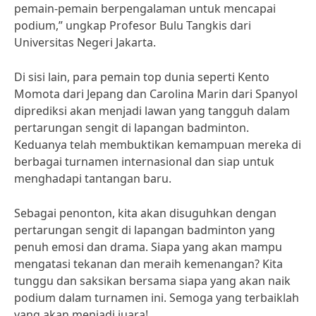
pemain-pemain berpengalaman untuk mencapai
podium,” ungkap Profesor Bulu Tangkis dari
Universitas Negeri Jakarta.
Di sisi lain, para pemain top dunia seperti Kento
Momota dari Jepang dan Carolina Marin dari Spanyol
diprediksi akan menjadi lawan yang tangguh dalam
pertarungan sengit di lapangan badminton.
Keduanya telah membuktikan kemampuan mereka di
berbagai turnamen internasional dan siap untuk
menghadapi tantangan baru.
Sebagai penonton, kita akan disuguhkan dengan
pertarungan sengit di lapangan badminton yang
penuh emosi dan drama. Siapa yang akan mampu
mengatasi tekanan dan meraih kemenangan? Kita
tunggu dan saksikan bersama siapa yang akan naik
podium dalam turnamen ini. Semoga yang terbaiklah
yang akan menjadi juara!