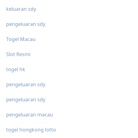
keluaran sdy
pengeluaran sdy
Togel Macau
Slot Resmi
togel hk
pengeluaran sdy
pengeluaran sdy
pengeluaran macau
togel hongkong lotto