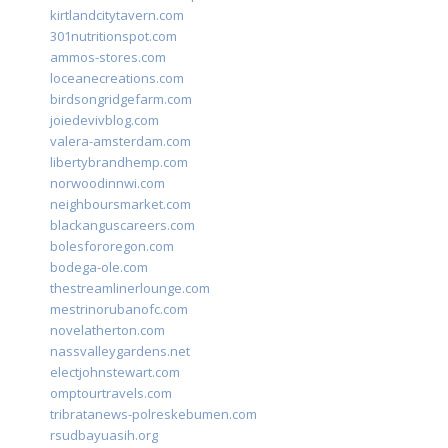
kirtlandcitytavern.com
301nutritionspot.com
ammos-stores.com
loceanecreations.com
birdsongridgefarm.com
joiedevivblog.com
valera-amsterdam.com
libertybrandhemp.com
norwoodinnwi.com
neighboursmarket.com
blackanguscareers.com
bolesfororegon.com
bodega-ole.com
thestreamlinerlounge.com
mestrinorubanofc.com
novelatherton.com
nassvalleygardens.net
electjohnstewart.com
omptourtravels.com
tribratanews-polreskebumen.com
rsudbayuasih.org