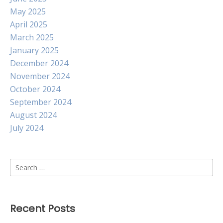
May 2025
April 2025
March 2025
January 2025
December 2024
November 2024
October 2024
September 2024
August 2024
July 2024
Search
for:
Recent Posts