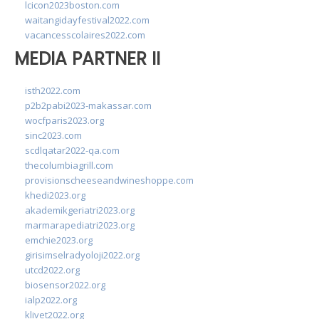
lcicon2023boston.com
waitangidayfestival2022.com
vacancesscolaires2022.com
MEDIA PARTNER II
isth2022.com
p2b2pabi2023-makassar.com
wocfparis2023.org
sinc2023.com
scdlqatar2022-qa.com
thecolumbiagrill.com
provisionscheeseandwineshoppe.com
khedi2023.org
akademikgeriatri2023.org
marmarapediatri2023.org
emchie2023.org
girisimselradyoloji2022.org
utcd2022.org
biosensor2022.org
ialp2022.org
klivet2022.org