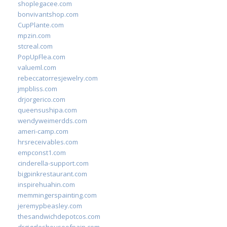
shoplegacee.com
bonvivantshop.com
CupPlante.com
mpzin.com
stcreal.com
PopUpFlea.com
valueml.com
rebeccatorresjewelry.com
jmpbliss.com
drjorgerico.com
queensushipa.com
wendyweimerdds.com
ameri-camp.com
hrsreceivables.com
empconst1.com
cinderella-support.com
bigpinkrestaurant.com
inspirehuahin.com
memmingerspainting.com
jeremypbeasley.com
thesandwichdepotcos.com