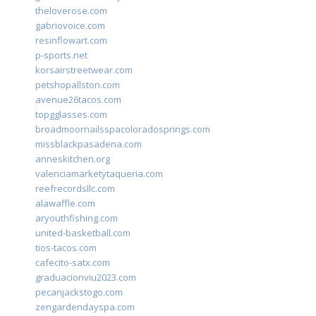
theloverose.com
gabriovoice.com
resinflowart.com
p-sports.net
korsairstreetwear.com
petshopallston.com
avenue26tacos.com
topgglasses.com
broadmoornailsspacoloradosprings.com
missblackpasadena.com
anneskitchen.org
valenciamarketytaqueria.com
reefrecordsllc.com
alawaffle.com
aryouthfishing.com
united-basketball.com
tios-tacos.com
cafecito-satx.com
graduacionviu2023.com
pecanjackstogo.com
zengardendayspa.com