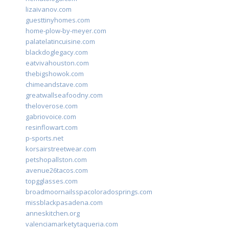
lizaivanov.com
guesttinyhomes.com
home-plow-by-meyer.com
palatelatincuisine.com
blackdoglegacy.com
eatvivahouston.com
thebigshowok.com
chimeandstave.com
greatwallseafoodny.com
theloverose.com
gabriovoice.com
resinflowart.com
p-sports.net
korsairstreetwear.com
petshopallston.com
avenue26tacos.com
topgglasses.com
broadmoornailsspacoloradosprings.com
missblackpasadena.com
anneskitchen.org
valenciamarketytaqueria.com