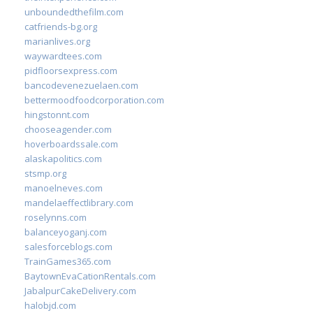
unboundedthefilm.com
catfriends-bg.org
marianlives.org
waywardtees.com
pidfloorsexpress.com
bancodevenezuelaen.com
bettermoodfoodcorporation.com
hingstonnt.com
chooseagender.com
hoverboardssale.com
alaskapolitics.com
stsmp.org
manoelneves.com
mandelaeffectlibrary.com
roselynns.com
balanceyoganj.com
salesforceblogs.com
TrainGames365.com
BaytownEvaCationRentals.com
JabalpurCakeDelivery.com
halobjd.com