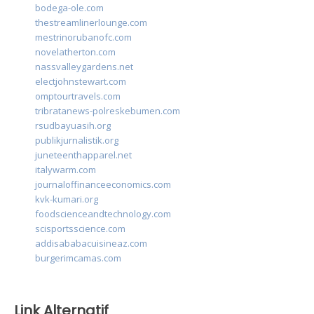
bodega-ole.com
thestreamlinerlounge.com
mestrinorubanofc.com
novelatherton.com
nassvalleygardens.net
electjohnstewart.com
omptourtravels.com
tribratanews-polreskebumen.com
rsudbayuasih.org
publikjurnalistik.org
juneteenthapparel.net
italywarm.com
journaloffinanceeconomics.com
kvk-kumari.org
foodscienceandtechnology.com
scisportsscience.com
addisababacuisineaz.com
burgerimcamas.com
Link Alternatif