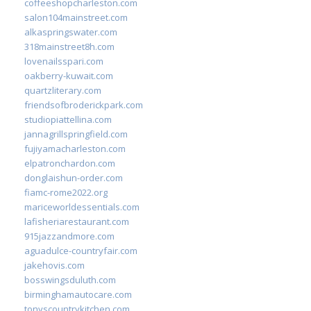
coffeeshopcharleston.com
salon104mainstreet.com
alkaspringswater.com
318mainstreet8h.com
lovenailsspari.com
oakberry-kuwait.com
quartzliterary.com
friendsofbroderickpark.com
studiopiattellina.com
jannagrillspringfield.com
fujiyamacharleston.com
elpatronchardon.com
donglaishun-order.com
fiamc-rome2022.org
mariceworldessentials.com
lafisheriarestaurant.com
915jazzandmore.com
aguadulce-countryfair.com
jakehovis.com
bosswingsduluth.com
birminghamautocare.com
tonyscountrykitchen.com