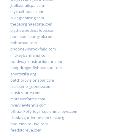
jbellasnailspa.com
mychaihouse.com
alvisgrooming.com
thegeorginaestate.com
blythewoodseafood.com
paolosdelibangkok.com
bobacove.com
phoone24brookfield.com
mickeybarmama.com
roadwayconstructioninc.com
shopdragonflyboutique.com
sportszilla.org
batchprovisionsbar.com
brasserie-gobette.com
musicrearte.com
morseysfarms.com
riverviewtennis.com
official-kelly-toys-squishmallows.com
displaygardenonsuncrest.org
bbq-empire-usa.com
feedstoreva.com