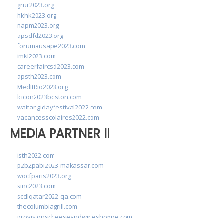
grur2023.org
hkhk2023.org
napm2023.org
apsdfd2023.org
forumausape2023.com
imkl2023.com
careerfaircsd2023.com
apsth2023.com
MedItRio2023.org
lcicon2023boston.com
waitangidayfestival2022.com
vacancesscolaires2022.com
MEDIA PARTNER II
isth2022.com
p2b2pabi2023-makassar.com
wocfparis2023.org
sinc2023.com
scdlqatar2022-qa.com
thecolumbiagrill.com
provisionscheeseandwineshoppe.com