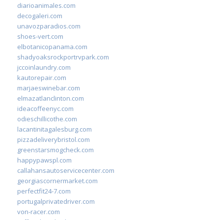
diarioanimales.com
decogaleri.com
unavozparadios.com
shoes-vert.com
elbotanicopanama.com
shadyoaksrockportrvpark.com
jccoinlaundry.com
kautorepair.com
marjaeswinebar.com
elmazatlanclinton.com
ideacoffeenyc.com
odieschillicothe.com
lacantinitagalesburg.com
pizzadeliverybristol.com
greenstarsmogcheck.com
happypawspl.com
callahansautoservicecenter.com
georgiascornermarket.com
perfectfit24-7.com
portugalprivatedriver.com
von-racer.com