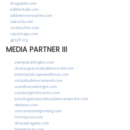
drogopets.com
ediblechalk.com
tabletennisnearme.com
oaksofa.com
soultacohtx.com
capishcaps.com
gpsyfl.org
MEDIA PARTNER III
vwrepairarlington.com
cleaningservicebaltimore-md.com
beckslandscapeandfence.com
vistaaltadelveramendi.com
coastlinecateringnc.com
cuesburgershouston.com
psicologiaespecializadaencampeche.com
dmtacos.com
crescentstreetprinting.com
hornopizza.com
driveadragster.com
hematologa.com