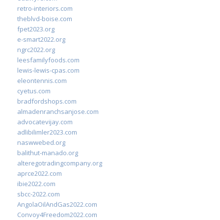
retro-interiors.com
theblvd-boise.com
fpet2023.org
e-smart2022.org
ngrc2022.org
leesfamilyfoods.com
lewis-lewis-cpas.com
eleontennis.com
cyetus.com
bradfordshops.com
almadenranchsanjose.com
advocatevijay.com
adlibilimler2023.com
naswwebed.org
balithut-manado.org
alteregotradingcompany.org
aprce2022.com
ibie2022.com
sbcc-2022.com
AngolaOilAndGas2022.com
Convoy4Freedom2022.com