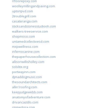
rifloorepoxy.com
woolleymillingandpaving.com
uptonpvd.com
2troublegrill.com
casateranga.com
sticksandstonesstudiooh.com
walkers-treeservice.com
shopmossi.com
untamedcollectivesd.com
mxpwellness.com
infernocanine.com
thepaperhousecollection.com
allisonwillisholley.com
solslite.org
portwayinn.com
djmaddogmusic.com
thesoundarchitects.com
allin1roofing.com
keepjudgewebb.com
anatomyofadventure.com
drivancastillo.com
cmmedspa.com