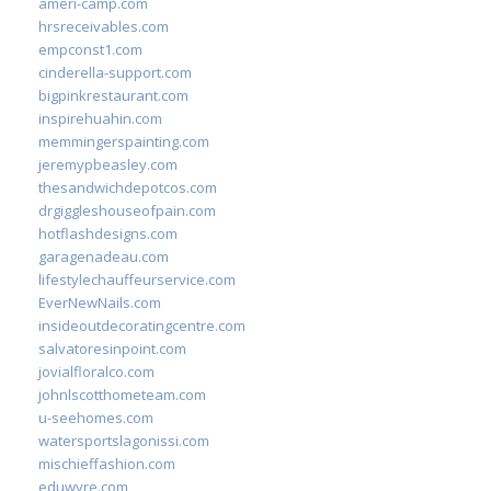
ameri-camp.com
hrsreceivables.com
empconst1.com
cinderella-support.com
bigpinkrestaurant.com
inspirehuahin.com
memmingerspainting.com
jeremypbeasley.com
thesandwichdepotcos.com
drgiggleshouseofpain.com
hotflashdesigns.com
garagenadeau.com
lifestylechauffeurservice.com
EverNewNails.com
insideoutdecoratingcentre.com
salvatoresinpoint.com
jovialfloralco.com
johnlscotthometeam.com
u-seehomes.com
watersportslagonissi.com
mischieffashion.com
eduwyre.com