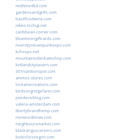
midletontkd.com
gardensandgrills.com
basilfoodwine.com
nikko-tochigi.net
caribbean-corner.com
bluemoongiftcards.com
rivercitysteampunkexpo.com
kchoops.net
mountainsideskateshop.com
kirtlandcitytavern.com
301nutritionspot.com
ammos-stores.com
loceanecreations.com
birdsongridgefarm.com
joiedevivblog.com
valera-amsterdam.com
libertybrandhemp.com
norwoodinnwi.com
neighboursmarket.com
blackanguscareers.com
bolesfororegon.com