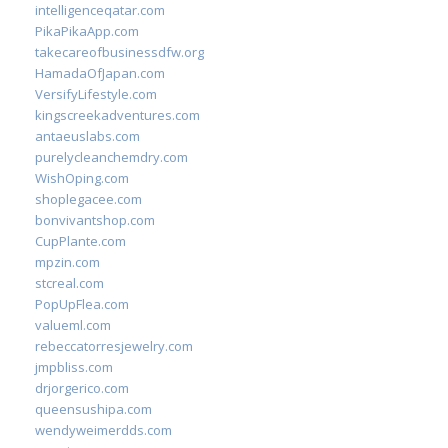
intelligenceqatar.com
PikaPikaApp.com
takecareofbusinessdfw.org
HamadaOfJapan.com
VersifyLifestyle.com
kingscreekadventures.com
antaeuslabs.com
purelycleanchemdry.com
WishOping.com
shoplegacee.com
bonvivantshop.com
CupPlante.com
mpzin.com
stcreal.com
PopUpFlea.com
valueml.com
rebeccatorresjewelry.com
jmpbliss.com
drjorgerico.com
queensushipa.com
wendyweimerdds.com