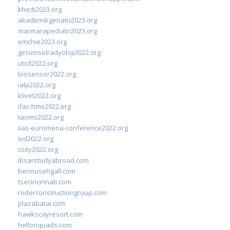
khedi2023.org
akademikgeriatri2023.org
marmarapediatri2023.org
emchie2023.org
girisimselradyoloji2022.org
utcd2022.org
biosensor2022.org
ialp2022.org
klivet2022.org
ifac-hms2022.org
taoms2022.org
iias-euromena-conference2022.org
ivd2022.org
csity2022.org
ibsarstudyabroad.com
bennusehgall.com
tsecincinnati.com
roderconstructiongroup.com
plazabatai.com
hawkscayresort.com
hellonquads.com