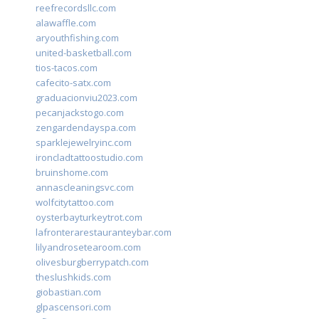
reefrecordsllc.com
alawaffle.com
aryouthfishing.com
united-basketball.com
tios-tacos.com
cafecito-satx.com
graduacionviu2023.com
pecanjackstogo.com
zengardendayspa.com
sparklejewelryinc.com
ironcladtattoostudio.com
bruinshome.com
annascleaningsvc.com
wolfcitytattoo.com
oysterbayturkeytrot.com
lafronterarestauranteybar.com
lilyandrosetearoom.com
olivesburgberrypatch.com
theslushkids.com
giobastian.com
glpascensori.com