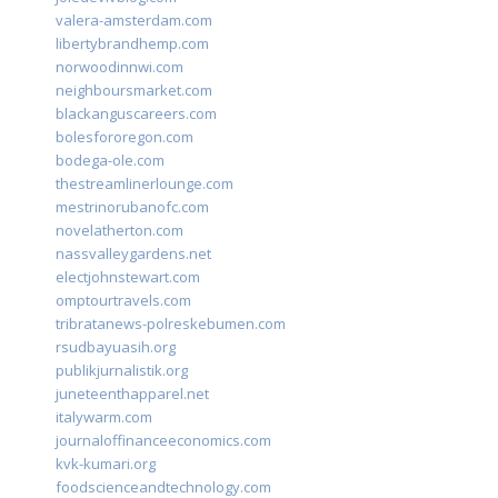
valera-amsterdam.com
libertybrandhemp.com
norwoodinnwi.com
neighboursmarket.com
blackanguscareers.com
bolesfororegon.com
bodega-ole.com
thestreamlinerlounge.com
mestrinorubanofc.com
novelatherton.com
nassvalleygardens.net
electjohnstewart.com
omptourtravels.com
tribratanews-polreskebumen.com
rsudbayuasih.org
publikjurnalistik.org
juneteenthapparel.net
italywarm.com
journaloffinanceeconomics.com
kvk-kumari.org
foodscienceandtechnology.com