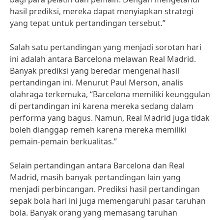
hasil prediksi, mereka dapat menyiapkan strategi
yang tepat untuk pertandingan tersebut.”
Salah satu pertandingan yang menjadi sorotan hari
ini adalah antara Barcelona melawan Real Madrid.
Banyak prediksi yang beredar mengenai hasil
pertandingan ini. Menurut Paul Merson, analis
olahraga terkemuka, “Barcelona memiliki keunggulan
di pertandingan ini karena mereka sedang dalam
performa yang bagus. Namun, Real Madrid juga tidak
boleh dianggap remeh karena mereka memiliki
pemain-pemain berkualitas.”
Selain pertandingan antara Barcelona dan Real
Madrid, masih banyak pertandingan lain yang
menjadi perbincangan. Prediksi hasil pertandingan
sepak bola hari ini juga memengaruhi pasar taruhan
bola. Banyak orang yang memasang taruhan