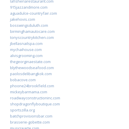
lafisheriarestaurant.com
915jazzandmore.com
aguadulce-countryfair.com
jakehovis.com
bosswingsduluth.com
birminghamautocare.com
tonyscountrykitchen.com
jbellasnailspa.com
mychaihouse.com
alvisgrooming.com
thegeorginaestate.com
blythewoodseafood.com
paolosdelibangkok.com
bobacove.com
phoone24brookfield.com
mickeybarmama.com
roadwayconstructioninc.com
shopdragonflyboutique.com
sportszilla.org
batchprovisionsbar.com
brasserie-gobette.com
musicrearte.com