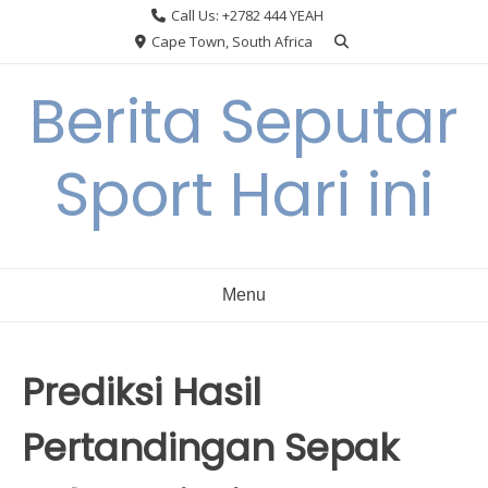
Skip
Call Us: +2782 444 YEAH
to
Cape Town, South Africa
content
Berita Seputar
Sport Hari ini
Menu
Prediksi Hasil
Pertandingan Sepak