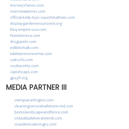
morseysfarms.com
riverviewtennis.com
official-kelly-toys-squishmallows.com
displaygardenonsuncrest.org
bbq-empire-usa.com
feedstoreva.com
drogopets.com
ediblechalk.com
tabletennisnearme.com
oaksofa.com
soultacohtx.com
capishcaps.com
gpsyfl.org
MEDIA PARTNER III
vwrepairarlington.com
cleaningservicebaltimore-md.com
beckslandscapeandfence.com
vistaaltadelveramendi.com
coastlinecateringnc.com