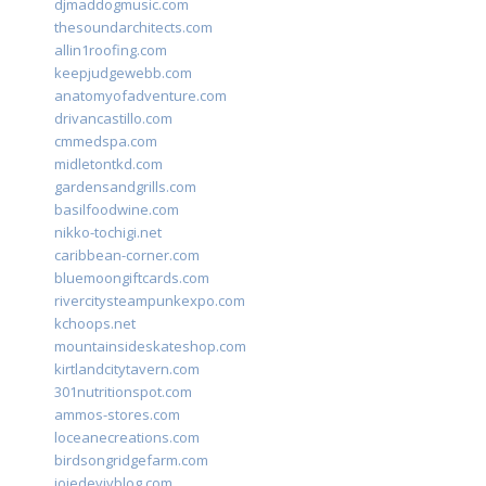
djmaddogmusic.com
thesoundarchitects.com
allin1roofing.com
keepjudgewebb.com
anatomyofadventure.com
drivancastillo.com
cmmedspa.com
midletontkd.com
gardensandgrills.com
basilfoodwine.com
nikko-tochigi.net
caribbean-corner.com
bluemoongiftcards.com
rivercitysteampunkexpo.com
kchoops.net
mountainsideskateshop.com
kirtlandcitytavern.com
301nutritionspot.com
ammos-stores.com
loceanecreations.com
birdsongridgefarm.com
joiedevivblog.com