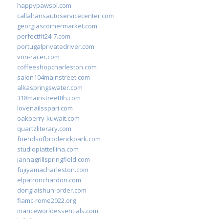
happypawspl.com
callahansautoservicecenter.com
georgiascornermarket.com
perfectfit24-7.com
portugalprivatedriver.com
von-racer.com
coffeeshopcharleston.com
salon104mainstreet.com
alkaspringswater.com
318mainstreet8h.com
lovenailsspari.com
oakberry-kuwait.com
quartzliterary.com
friendsofbroderickpark.com
studiopiattellina.com
jannagrillspringfield.com
fujiyamacharleston.com
elpatronchardon.com
donglaishun-order.com
fiamc-rome2022.org
mariceworldessentials.com