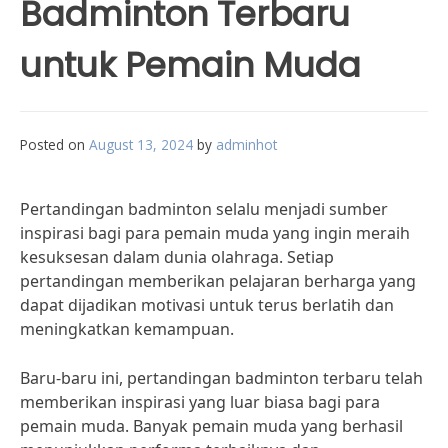
Badminton Terbaru
untuk Pemain Muda
Posted on
August 13, 2024
by
adminhot
Pertandingan badminton selalu menjadi sumber
inspirasi bagi para pemain muda yang ingin meraih
kesuksesan dalam dunia olahraga. Setiap
pertandingan memberikan pelajaran berharga yang
dapat dijadikan motivasi untuk terus berlatih dan
meningkatkan kemampuan.
Baru-baru ini, pertandingan badminton terbaru telah
memberikan inspirasi yang luar biasa bagi para
pemain muda. Banyak pemain muda yang berhasil