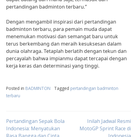
pertandingan badminton terbaru.”
Dengan mengambil inspirasi dari pertandingan
badminton terbaru, para pemain muda dapat
menemukan motivasi dan semangat baru untuk
terus berkembang dan meraih kesuksesan dalam
dunia olahraga. Tetaplah berlatih dengan tekun dan
percayalah bahwa impianmu dapat tercapai dengan
kerja keras dan determinasi yang tinggi.
Posted in
BADMINTON
Tagged
pertandingan badminton
terbaru
Post
Pertandingan Sepak Bola
Inilah Jadwal Resmi
Indonesia: Menyatukan
MotoGP Sprint Race di
Rasa Bangga dan Cinta
Indonesia