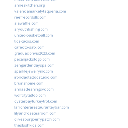
anneskitchen.org
valenciamarketytaqueria.com
reefrecordsllc.com
alawaffle.com
aryouthfishing.com
united-basketball.com
tios-tacos.com
cafecito-satx.com
graduacionviu2023.com
pecanjackstogo.com
zengardendayspa.com
sparklejewelryinc.com
ironcladtattoostudio.com
bruinshome.com
annascleaningsvc.com
wolfcitytattoo.com
oysterbayturkeytrot.com
lafronterarestauranteybar.com
lilyandrosetearoom.com
olivesburgberrypatch.com
theslushkids.com