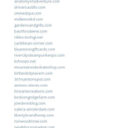
anatomyofadventure.com
drivancastillo.com
cmmedspa.com
midletontkd.com
gardensandgrills.com
basilfoodwine.com
nikko-tochigi.net
caribbean-corner.com
bluemoongiftcards.com
rivercitysteampunkexpo.com
kchoops.net
mountainsideskateshop.com
kirtlandcitytavern.com
301nutritionspot.com
ammos-stores.com
loceanecreations.com
birdsongridgefarm.com
joiedevivblog.com
valera-amsterdam.com
libertybrandhemp.com
norwoodinnwi.com
neighboursmarket.com