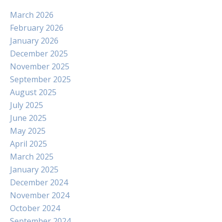
March 2026
February 2026
January 2026
December 2025
November 2025
September 2025
August 2025
July 2025
June 2025
May 2025
April 2025
March 2025
January 2025
December 2024
November 2024
October 2024
September 2024