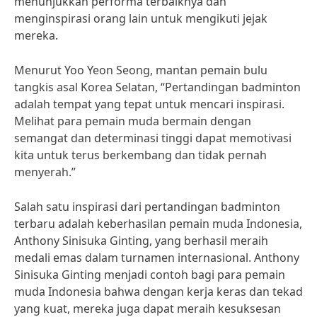
menunjukkan performa terbaiknya dan
menginspirasi orang lain untuk mengikuti jejak
mereka.
Menurut Yoo Yeon Seong, mantan pemain bulu
tangkis asal Korea Selatan, “Pertandingan badminton
adalah tempat yang tepat untuk mencari inspirasi.
Melihat para pemain muda bermain dengan
semangat dan determinasi tinggi dapat memotivasi
kita untuk terus berkembang dan tidak pernah
menyerah.”
Salah satu inspirasi dari pertandingan badminton
terbaru adalah keberhasilan pemain muda Indonesia,
Anthony Sinisuka Ginting, yang berhasil meraih
medali emas dalam turnamen internasional. Anthony
Sinisuka Ginting menjadi contoh bagi para pemain
muda Indonesia bahwa dengan kerja keras dan tekad
yang kuat, mereka juga dapat meraih kesuksesan