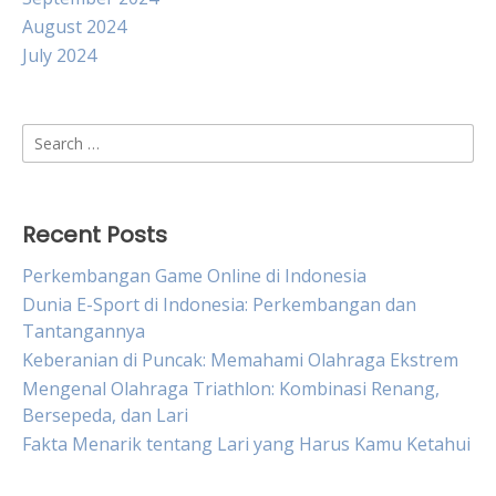
August 2024
July 2024
Search
for:
Recent Posts
Perkembangan Game Online di Indonesia
Dunia E-Sport di Indonesia: Perkembangan dan
Tantangannya
Keberanian di Puncak: Memahami Olahraga Ekstrem
Mengenal Olahraga Triathlon: Kombinasi Renang,
Bersepeda, dan Lari
Fakta Menarik tentang Lari yang Harus Kamu Ketahui