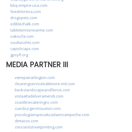
bbq-empire-usa.com
feedstoreva.com
drogopets.com
ediblechalk.com
tabletennisnearme.com
oaksofa.com
soultacohtx.com
capishcaps.com
gpsyfl.org
MEDIA PARTNER III
vwrepairarlington.com
cleaningservicebaltimore-md.com
beckslandscapeandfence.com
vistaaltadelveramendi.com
coastlinecateringnc.com
cuesburgershouston.com
psicologiaespecializadaencampeche.com
dmtacos.com
crescentstreetprinting.com