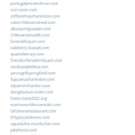
portugalprivatedriver.com
von-racer.com
coffeeshopcharleston.com
salon104mainstreet.com
alkaspringswater.com
318mainstreet8h.com
lovenailsspari.com
oakberry-kuwait.com
quartzliterary.com
friendsofbroderickpark.com
studiopiattellina.com
jannagrillspringfield.com
fujiyamacharleston.com
elpatronchardon.com
donglaishun-order.com
fiamc-rome2022.org
mariceworldessentials.com
lafisheriarestaurant.com
915jazzandmore.com
aguadulce-countryfair.com
jakehovis.com