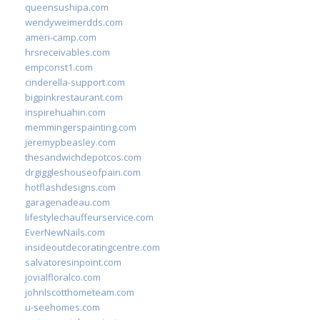
queensushipa.com
wendyweimerdds.com
ameri-camp.com
hrsreceivables.com
empconst1.com
cinderella-support.com
bigpinkrestaurant.com
inspirehuahin.com
memmingerspainting.com
jeremypbeasley.com
thesandwichdepotcos.com
drgiggleshouseofpain.com
hotflashdesigns.com
garagenadeau.com
lifestylechauffeurservice.com
EverNewNails.com
insideoutdecoratingcentre.com
salvatoresinpoint.com
jovialfloralco.com
johnlscotthometeam.com
u-seehomes.com