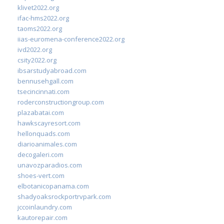
klivet2022.org
ifac-hms2022.org
taoms2022.org
iias-euromena-conference2022.org
ivd2022.org
csity2022.org
ibsarstudyabroad.com
bennusehgall.com
tsecincinnati.com
roderconstructiongroup.com
plazabatai.com
hawkscayresort.com
hellonquads.com
diarioanimales.com
decogaleri.com
unavozparadios.com
shoes-vert.com
elbotanicopanama.com
shadyoaksrockportrvpark.com
jccoinlaundry.com
kautorepair.com