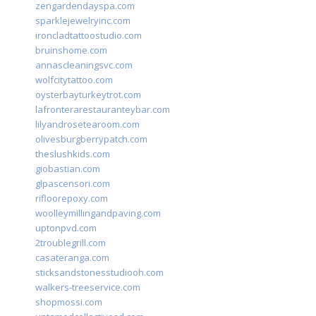
zengardendayspa.com
sparklejewelryinc.com
ironcladtattoostudio.com
bruinshome.com
annascleaningsvc.com
wolfcitytattoo.com
oysterbayturkeytrot.com
lafronterarestauranteybar.com
lilyandrosetearoom.com
olivesburgberrypatch.com
theslushkids.com
giobastian.com
glpascensori.com
rifloorepoxy.com
woolleymillingandpaving.com
uptonpvd.com
2troublegrill.com
casateranga.com
sticksandstonesstudiooh.com
walkers-treeservice.com
shopmossi.com