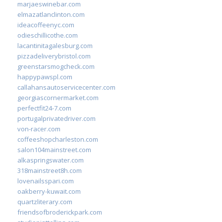
marjaeswinebar.com
elmazatlanclinton.com
ideacoffeenyc.com
odieschillicothe.com
lacantinitagalesburg.com
pizzadeliverybristol.com
greenstarsmogcheck.com
happypawspl.com
callahansautoservicecenter.com
georgiascornermarket.com
perfectfit24-7.com
portugalprivatedriver.com
von-racer.com
coffeeshopcharleston.com
salon104mainstreet.com
alkaspringswater.com
318mainstreet8h.com
lovenailsspari.com
oakberry-kuwait.com
quartzliterary.com
friendsofbroderickpark.com