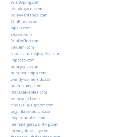
WishOping.com
shoplegacee.com
bonvivantshop.com
CupPlante.com
mpzin.com
stcreal.com
PopUpFlea.com
valueml.com
rebeccatorresjewelry.com
jmpbliss.com
drjorgerico.com
queensushipa.com
wendyweimerdds.com
ameri-camp.com
hrsreceivables.com
empconst1.com
cinderella-support.com
bigpinkrestaurant.com
inspirehuahin.com
memmingerspainting.com
jeremypbeasley.com