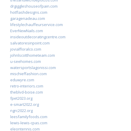
thesandwichdepotcos.com
drgiggleshouseofpain.com
hotflashdesigns.com
garagenadeau.com
lifestylechauffeurservice.com
EverNewNails.com
insideoutdecoratingcentre.com
salvatoresinpoint.com
jovialfloralco.com
johnlscotthometeam.com
u-seehomes.com
watersportslagonissi.com
mischieffashion.com
eduwyre.com
retro-interiors.com
theblvd-boise.com
fpet2023.org
e-smart2022.org
ngrc2022.org
leesfamilyfoods.com
lewis-lewis-cpas.com
eleontennis.com