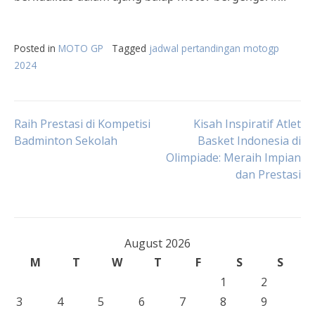
Posted in
MOTO GP
Tagged
jadwal pertandingan motogp
2024
Post
Raih Prestasi di Kompetisi
Kisah Inspiratif Atlet
Badminton Sekolah
Basket Indonesia di
Olimpiade: Meraih Impian
navigation
dan Prestasi
August 2026
M
T
W
T
F
S
S
1
2
3
4
5
6
7
8
9