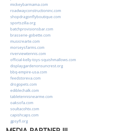
mickeybarmama.com
roadwayconstructioninc.com
shopdragonflyboutique.com
sportszilla.org
batchprovisionsbar.com
brasserie-gobette.com
musicrearte.com
morseysfarms.com
riverviewtennis.com
official-kelly-toys-squishmallows.com
displaygardenonsuncrest.org
bbq-empire-usa.com
feedstoreva.com
drogopets.com
ediblechalk.com
tabletennisnearme.com
oaksofa.com
soultacohtx.com
capishcaps.com
gpsyfl.org
MEDIA PARTNER III