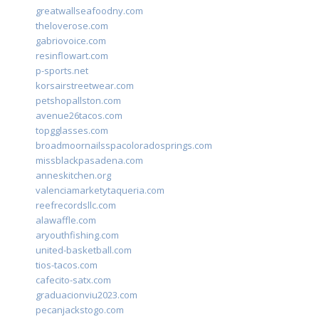
greatwallseafoodny.com
theloverose.com
gabriovoice.com
resinflowart.com
p-sports.net
korsairstreetwear.com
petshopallston.com
avenue26tacos.com
topgglasses.com
broadmoornailsspacoloradosprings.com
missblackpasadena.com
anneskitchen.org
valenciamarketytaqueria.com
reefrecordsllc.com
alawaffle.com
aryouthfishing.com
united-basketball.com
tios-tacos.com
cafecito-satx.com
graduacionviu2023.com
pecanjackstogo.com