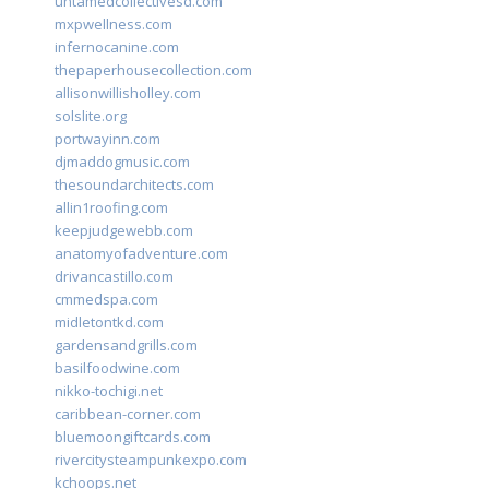
untamedcollectivesd.com
mxpwellness.com
infernocanine.com
thepaperhousecollection.com
allisonwillisholley.com
solslite.org
portwayinn.com
djmaddogmusic.com
thesoundarchitects.com
allin1roofing.com
keepjudgewebb.com
anatomyofadventure.com
drivancastillo.com
cmmedspa.com
midletontkd.com
gardensandgrills.com
basilfoodwine.com
nikko-tochigi.net
caribbean-corner.com
bluemoongiftcards.com
rivercitysteampunkexpo.com
kchoops.net