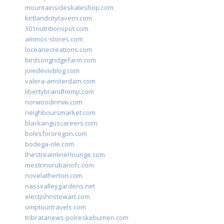
mountainsideskateshop.com
kirtlandcitytavern.com
301nutritionspot.com
ammos-stores.com
loceanecreations.com
birdsongridgefarm.com
joiedevivblog.com
valera-amsterdam.com
libertybrandhemp.com
norwoodinnwi.com
neighboursmarket.com
blackanguscareers.com
bolesfororegon.com
bodega-ole.com
thestreamlinerlounge.com
mestrinorubanofc.com
novelatherton.com
nassvalleygardens.net
electjohnstewart.com
omptourtravels.com
tribratanews-polreskebumen.com