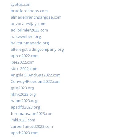
cyetus.com
bradfordshops.com
almadenranchsanjose.com
advocatevijay.com
adlibilimler2023.com
naswwebed.org
balithut-manado.org
alteregotradingcompany.org
aprce2022.com
ibie2022.com
sbcc-2022.com
AngolaOilAndGas2022.com
Convoy4Freedom2022.com
grur2023.org
hkhk2023.org
napm2023.org
apsdfd2023.org
forumausape2023.com
imkl2023.com
careerfaircsd2023.com
apsth2023.com