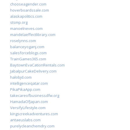
chooseagender.com
hoverboardssale.com
alaskapolitics.com
stsmp.org
manoelneves.com
mandelaeffectlibrary.com
roselynns.com
balanceyoganj.com
salesforceblogs.com
TrainGames365.com
BaytownEvaCationRentals.com
JabalpurCakeDelivery.com
halobjd.com
intelligenceqatar.com
PikaPikaApp.com
takecareofbusinessdfw.org
HamadaOfJapan.com
VersifyLifestyle.com
kingscreekadventures.com
antaeuslabs.com
purelycleanchemdry.com