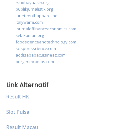
rsudbayuasih.org
publikjurnalistik.org
juneteenthapparel.net
italywarm.com
journaloffinanceeconomics.com
kvk-kumari.org
foodscienceandtechnology.com
scisportsscience.com
addisababacuisineaz.com
burgerimcamas.com
Link Alternatif
Result HK
Slot Pulsa
Result Macau