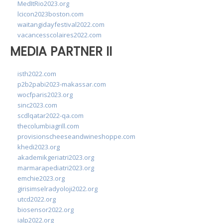
MedItRio2023.org
lcicon2023boston.com
waitangidayfestival2022.com
vacancesscolaires2022.com
MEDIA PARTNER II
isth2022.com
p2b2pabi2023-makassar.com
wocfparis2023.org
sinc2023.com
scdlqatar2022-qa.com
thecolumbiagrill.com
provisionscheeseandwineshoppe.com
khedi2023.org
akademikgeriatri2023.org
marmarapediatri2023.org
emchie2023.org
girisimselradyoloji2022.org
utcd2022.org
biosensor2022.org
ialp2022.org