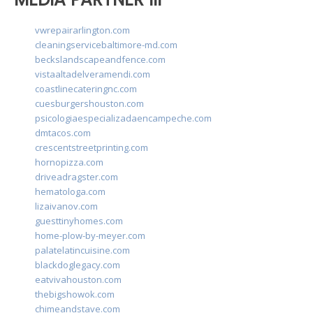
vwrepairarlington.com
cleaningservicebaltimore-md.com
beckslandscapeandfence.com
vistaaltadelveramendi.com
coastlinecateringnc.com
cuesburgershouston.com
psicologiaespecializadaencampeche.com
dmtacos.com
crescentstreetprinting.com
hornopizza.com
driveadragster.com
hematologa.com
lizaivanov.com
guesttinyhomes.com
home-plow-by-meyer.com
palatelatincuisine.com
blackdoglegacy.com
eatvivahouston.com
thebigshowok.com
chimeandstave.com