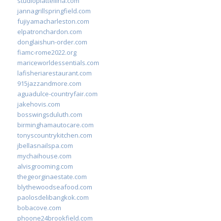
studiopiattellina.com
jannagrillspringfield.com
fujiyamacharleston.com
elpatronchardon.com
donglaishun-order.com
fiamc-rome2022.org
mariceworldessentials.com
lafisheriarestaurant.com
915jazzandmore.com
aguadulce-countryfair.com
jakehovis.com
bosswingsduluth.com
birminghamautocare.com
tonyscountrykitchen.com
jbellasnailspa.com
mychaihouse.com
alvisgrooming.com
thegeorginaestate.com
blythewoodseafood.com
paolosdelibangkok.com
bobacove.com
phoone24brookfield.com