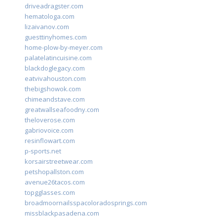
driveadragster.com
hematologa.com
lizaivanov.com
guesttinyhomes.com
home-plow-by-meyer.com
palatelatincuisine.com
blackdoglegacy.com
eatvivahouston.com
thebigshowok.com
chimeandstave.com
greatwallseafoodny.com
theloverose.com
gabriovoice.com
resinflowart.com
p-sports.net
korsairstreetwear.com
petshopallston.com
avenue26tacos.com
topgglasses.com
broadmoornailsspacoloradosprings.com
missblackpasadena.com