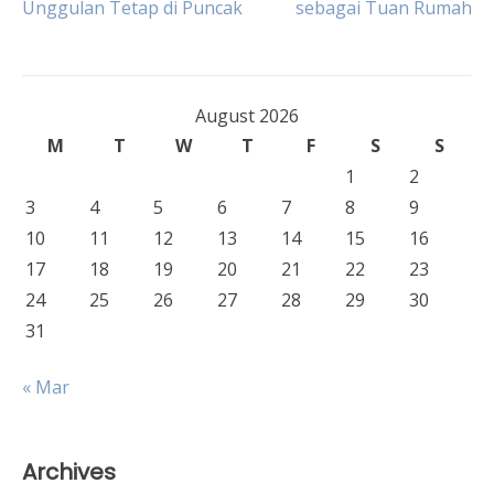
Unggulan Tetap di Puncak
sebagai Tuan Rumah
navigation
August 2026
M
T
W
T
F
S
S
1
2
3
4
5
6
7
8
9
10
11
12
13
14
15
16
17
18
19
20
21
22
23
24
25
26
27
28
29
30
31
« Mar
Archives