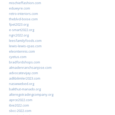
mischieffashion.com
eduwyre.com
retro-interiors.com
theblvd-boise.com
fpet2023.org
e-smart2022.org
ngrc2022.org
leesfamilyfoods.com
lewis-lewis-cpas.com
eleontennis.com
cyetus.com
bradfordshops.com
almadenranchsanjose.com
advocatevijay.com
adlibilimler2023.com
naswwebed.org
balithut-manado.org
alteregotradingcompany.org
aprce2022.com
ibie2022.com
sbcc-2022.com