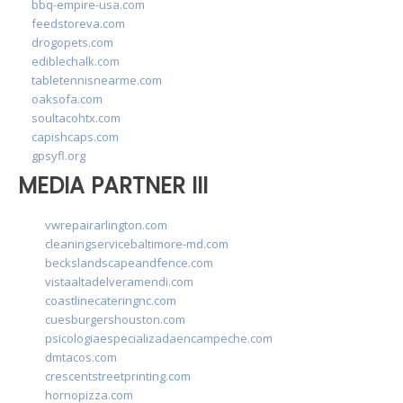
bbq-empire-usa.com
feedstoreva.com
drogopets.com
ediblechalk.com
tabletennisnearme.com
oaksofa.com
soultacohtx.com
capishcaps.com
gpsyfl.org
MEDIA PARTNER III
vwrepairarlington.com
cleaningservicebaltimore-md.com
beckslandscapeandfence.com
vistaaltadelveramendi.com
coastlinecateringnc.com
cuesburgershouston.com
psicologiaespecializadaencampeche.com
dmtacos.com
crescentstreetprinting.com
hornopizza.com