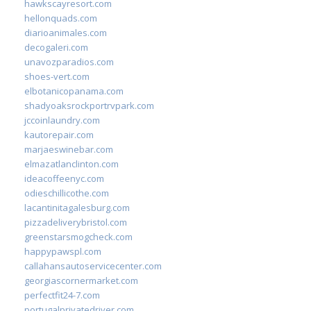
hawkscayresort.com
hellonquads.com
diarioanimales.com
decogaleri.com
unavozparadios.com
shoes-vert.com
elbotanicopanama.com
shadyoaksrockportrvpark.com
jccoinlaundry.com
kautorepair.com
marjaeswinebar.com
elmazatlanclinton.com
ideacoffeenyc.com
odieschillicothe.com
lacantinitagalesburg.com
pizzadeliverybristol.com
greenstarsmogcheck.com
happypawspl.com
callahansautoservicecenter.com
georgiascornermarket.com
perfectfit24-7.com
portugalprivatedriver.com