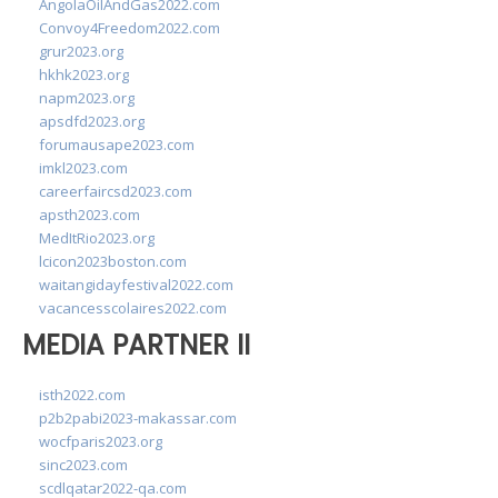
AngolaOilAndGas2022.com
Convoy4Freedom2022.com
grur2023.org
hkhk2023.org
napm2023.org
apsdfd2023.org
forumausape2023.com
imkl2023.com
careerfaircsd2023.com
apsth2023.com
MedItRio2023.org
lcicon2023boston.com
waitangidayfestival2022.com
vacancesscolaires2022.com
MEDIA PARTNER II
isth2022.com
p2b2pabi2023-makassar.com
wocfparis2023.org
sinc2023.com
scdlqatar2022-qa.com