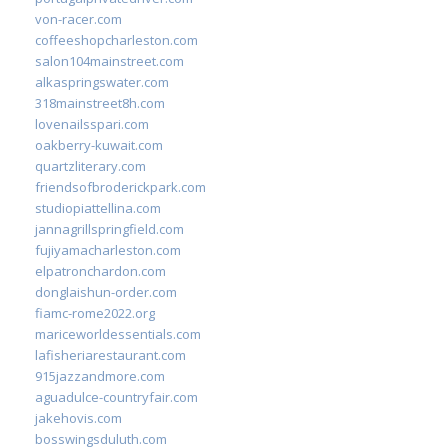
von-racer.com
coffeeshopcharleston.com
salon104mainstreet.com
alkaspringswater.com
318mainstreet8h.com
lovenailsspari.com
oakberry-kuwait.com
quartzliterary.com
friendsofbroderickpark.com
studiopiattellina.com
jannagrillspringfield.com
fujiyamacharleston.com
elpatronchardon.com
donglaishun-order.com
fiamc-rome2022.org
mariceworldessentials.com
lafisheriarestaurant.com
915jazzandmore.com
aguadulce-countryfair.com
jakehovis.com
bosswingsduluth.com