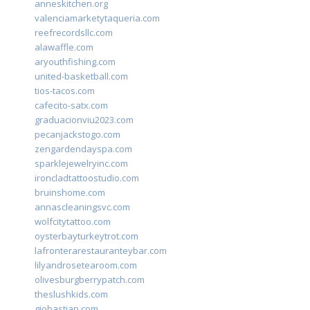
anneskitchen.org
valenciamarketytaqueria.com
reefrecordsllc.com
alawaffle.com
aryouthfishing.com
united-basketball.com
tios-tacos.com
cafecito-satx.com
graduacionviu2023.com
pecanjackstogo.com
zengardendayspa.com
sparklejewelryinc.com
ironcladtattoostudio.com
bruinshome.com
annascleaningsvc.com
wolfcitytattoo.com
oysterbayturkeytrot.com
lafronterarestauranteybar.com
lilyandrosetearoom.com
olivesburgberrypatch.com
theslushkids.com
giobastian.com