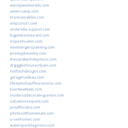
wendyweimerdds.com
ameri-camp.com
hrsreceivables.com
empconst1.com
cinderella-support.com
bigpinkrestaurant.com
inspirehuahin.com
memmingerspainting.com
jeremypbeasley.com
thesandwichdepotcos.com
drgiggleshouseofpain.com
hotflashdesigns.com
garagenadeau.com
lifestylechauffeurservice.com
EverNewNails.com
insideoutdecoratingcentre.com
salvatoresinpoint.com
jovialfloralco.com
johnlscotthometeam.com
u-seehomes.com
watersportslagonissi.com