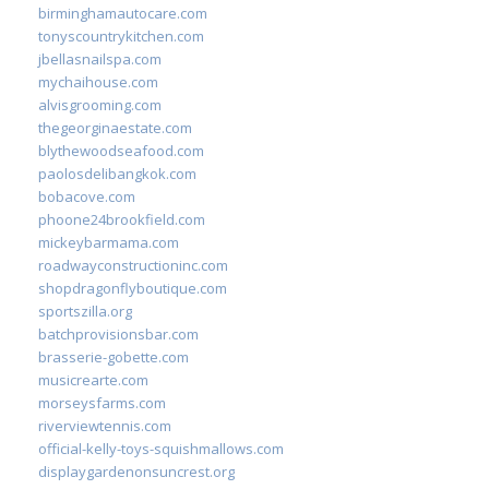
birminghamautocare.com
tonyscountrykitchen.com
jbellasnailspa.com
mychaihouse.com
alvisgrooming.com
thegeorginaestate.com
blythewoodseafood.com
paolosdelibangkok.com
bobacove.com
phoone24brookfield.com
mickeybarmama.com
roadwayconstructioninc.com
shopdragonflyboutique.com
sportszilla.org
batchprovisionsbar.com
brasserie-gobette.com
musicrearte.com
morseysfarms.com
riverviewtennis.com
official-kelly-toys-squishmallows.com
displaygardenonsuncrest.org