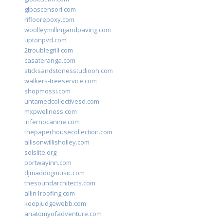
glpascensori.com
rifloorepoxy.com
woolleymillingandpaving.com
uptonpvd.com
2troublegrill.com
casateranga.com
sticksandstonesstudiooh.com
walkers-treeservice.com
shopmossi.com
untamedcollectivesd.com
mxpwellness.com
infernocanine.com
thepaperhousecollection.com
allisonwillisholley.com
solslite.org
portwayinn.com
djmaddogmusic.com
thesoundarchitects.com
allin1roofing.com
keepjudgewebb.com
anatomyofadventure.com