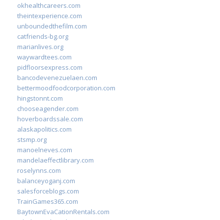
okhealthcareers.com
theintexperience.com
unboundedthefilm.com
catfriends-bg.org
marianlives.org
waywardtees.com
pidfloorsexpress.com
bancodevenezuelaen.com
bettermoodfoodcorporation.com
hingstonnt.com
chooseagender.com
hoverboardssale.com
alaskapolitics.com
stsmp.org
manoelneves.com
mandelaeffectlibrary.com
roselynns.com
balanceyoganj.com
salesforceblogs.com
TrainGames365.com
BaytownEvaCationRentals.com