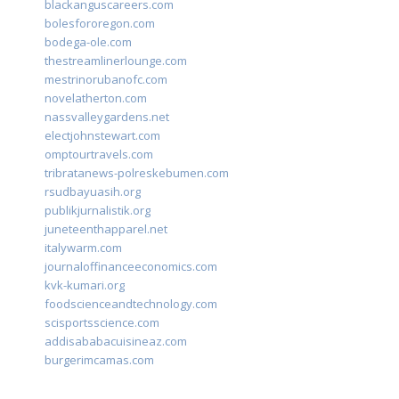
blackanguscareers.com
bolesfororegon.com
bodega-ole.com
thestreamlinerlounge.com
mestrinorubanofc.com
novelatherton.com
nassvalleygardens.net
electjohnstewart.com
omptourtravels.com
tribratanews-polreskebumen.com
rsudbayuasih.org
publikjurnalistik.org
juneteenthapparel.net
italywarm.com
journaloffinanceeconomics.com
kvk-kumari.org
foodscienceandtechnology.com
scisportsscience.com
addisababacuisineaz.com
burgerimcamas.com