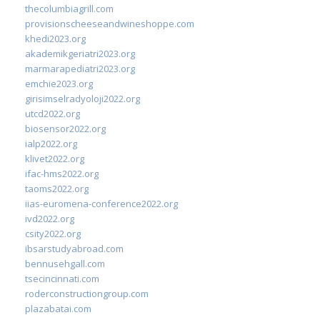
thecolumbiagrill.com
provisionscheeseandwineshoppe.com
khedi2023.org
akademikgeriatri2023.org
marmarapediatri2023.org
emchie2023.org
girisimselradyoloji2022.org
utcd2022.org
biosensor2022.org
ialp2022.org
klivet2022.org
ifac-hms2022.org
taoms2022.org
iias-euromena-conference2022.org
ivd2022.org
csity2022.org
ibsarstudyabroad.com
bennusehgall.com
tsecincinnati.com
roderconstructiongroup.com
plazabatai.com