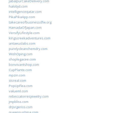
JabalpurCakeDelivery.com
halobjd.com
intelligenceqatar.com
PikaPikaApp.com
takecareofbusinessdfw.org
HamadaOfJapan.com
VersifyLifestyle.com
kingscreekadventures.com
antaeuslabs.com
purelycleanchemdry.com
WishOping.com
shoplegacee.com
bonvivantshop.com
CupPlante.com
mpzin.com
stcreal.com
PopUpFlea.com
valueml.com
rebeccatorresjewelry.com
jmpbliss.com
drjorgerico.com
queensushipa.com