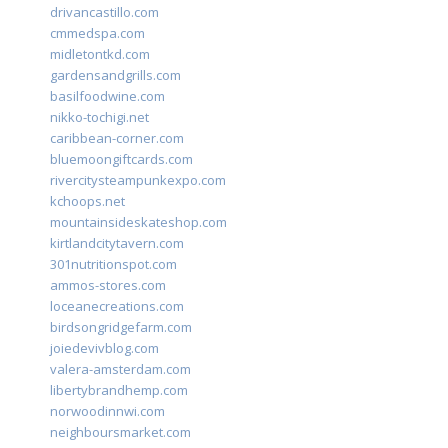
drivancastillo.com
cmmedspa.com
midletontkd.com
gardensandgrills.com
basilfoodwine.com
nikko-tochigi.net
caribbean-corner.com
bluemoongiftcards.com
rivercitysteampunkexpo.com
kchoops.net
mountainsideskateshop.com
kirtlandcitytavern.com
301nutritionspot.com
ammos-stores.com
loceanecreations.com
birdsongridgefarm.com
joiedevivblog.com
valera-amsterdam.com
libertybrandhemp.com
norwoodinnwi.com
neighboursmarket.com