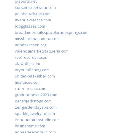
p-sports.net
korsairstreetwear.com
petshopallston.com
avenue26tacos.com
topgglasses.com
broadmoornailsspacoloradosprings.com
missblackpasadena.com
anneskitchen.org
valenciamarketytaqueria.com
reefrecordsllc.com
alawaffle.com
aryouthfishing.com
united-basketball.com
tios-tacos.com
cafecito-satx.com
graduacionviu2023.com
pecanjackstogo.com
zengardendayspa.com
sparklejewelryinc.com
ironcladtattoostudio.com
bruinshome.com
annascleaningsvc.com