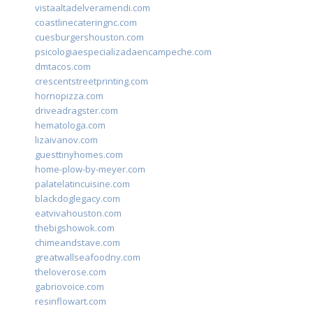
vistaaltadelveramendi.com
coastlinecateringnc.com
cuesburgershouston.com
psicologiaespecializadaencampeche.com
dmtacos.com
crescentstreetprinting.com
hornopizza.com
driveadragster.com
hematologa.com
lizaivanov.com
guesttinyhomes.com
home-plow-by-meyer.com
palatelatincuisine.com
blackdoglegacy.com
eatvivahouston.com
thebigshowok.com
chimeandstave.com
greatwallseafoodny.com
theloverose.com
gabriovoice.com
resinflowart.com