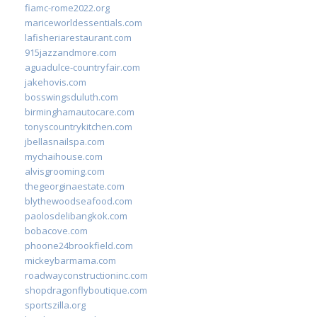
fiamc-rome2022.org
mariceworldessentials.com
lafisheriarestaurant.com
915jazzandmore.com
aguadulce-countryfair.com
jakehovis.com
bosswingsduluth.com
birminghamautocare.com
tonyscountrykitchen.com
jbellasnailspa.com
mychaihouse.com
alvisgrooming.com
thegeorginaestate.com
blythewoodseafood.com
paolosdelibangkok.com
bobacove.com
phoone24brookfield.com
mickeybarmama.com
roadwayconstructioninc.com
shopdragonflyboutique.com
sportszilla.org