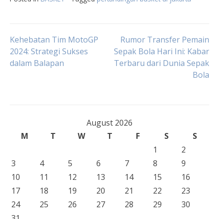
Post
Kehebatan Tim MotoGP
Rumor Transfer Pemain
2024: Strategi Sukses
Sepak Bola Hari Ini: Kabar
dalam Balapan
Terbaru dari Dunia Sepak
navigation
Bola
August 2026
M
T
W
T
F
S
S
1
2
3
4
5
6
7
8
9
10
11
12
13
14
15
16
17
18
19
20
21
22
23
24
25
26
27
28
29
30
31