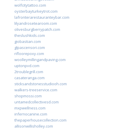
wolfcitytattoo.com
oysterbayturkeytrot.com
lafronterarestauranteybar.com
lilyandrosetearoom.com
olivesburgberrypatch.com
theslushkids.com
giobastian.com
glpascensori.com
rifloorepoxy.com
woolleymillingandpaving.com
uptonpvd.com
2troublegrill.com
casateranga.com
sticksandstonesstudiooh.com
walkers-treeservice.com
shopmossi.com
untamedcollectivesd.com
mxpwellness.com
infernocanine.com
thepaperhousecollection.com
allisonwillisholley.com