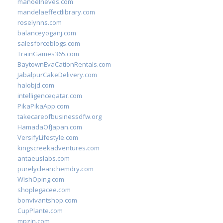
manoelneves.com
mandelaeffectlibrary.com
roselynns.com
balanceyoganj.com
salesforceblogs.com
TrainGames365.com
BaytownEvaCationRentals.com
JabalpurCakeDelivery.com
halobjd.com
intelligenceqatar.com
PikaPikaApp.com
takecareofbusinessdfw.org
HamadaOfJapan.com
VersifyLifestyle.com
kingscreekadventures.com
antaeuslabs.com
purelycleanchemdry.com
WishOping.com
shoplegacee.com
bonvivantshop.com
CupPlante.com
mpzin.com