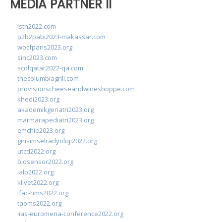
MEDIA PARTNER II
isth2022.com
p2b2pabi2023-makassar.com
wocfparis2023.org
sinc2023.com
scdlqatar2022-qa.com
thecolumbiagrill.com
provisionscheeseandwineshoppe.com
khedi2023.org
akademikgeriatri2023.org
marmarapediatri2023.org
emchie2023.org
girisimselradyoloji2022.org
utcd2022.org
biosensor2022.org
ialp2022.org
klivet2022.org
ifac-hms2022.org
taoms2022.org
iias-euromena-conference2022.org