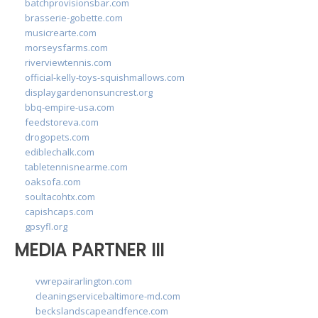
batchprovisionsbar.com
brasserie-gobette.com
musicrearte.com
morseysfarms.com
riverviewtennis.com
official-kelly-toys-squishmallows.com
displaygardenonsuncrest.org
bbq-empire-usa.com
feedstoreva.com
drogopets.com
ediblechalk.com
tabletennisnearme.com
oaksofa.com
soultacohtx.com
capishcaps.com
gpsyfl.org
MEDIA PARTNER III
vwrepairarlington.com
cleaningservicebaltimore-md.com
beckslandscapeandfence.com