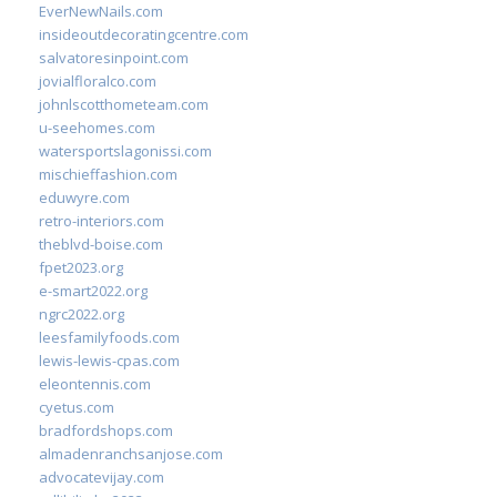
EverNewNails.com
insideoutdecoratingcentre.com
salvatoresinpoint.com
jovialfloralco.com
johnlscotthometeam.com
u-seehomes.com
watersportslagonissi.com
mischieffashion.com
eduwyre.com
retro-interiors.com
theblvd-boise.com
fpet2023.org
e-smart2022.org
ngrc2022.org
leesfamilyfoods.com
lewis-lewis-cpas.com
eleontennis.com
cyetus.com
bradfordshops.com
almadenranchsanjose.com
advocatevijay.com