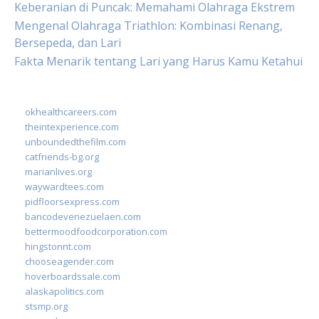
Keberanian di Puncak: Memahami Olahraga Ekstrem
Mengenal Olahraga Triathlon: Kombinasi Renang,
Bersepeda, dan Lari
Fakta Menarik tentang Lari yang Harus Kamu Ketahui
okhealthcareers.com
theintexperience.com
unboundedthefilm.com
catfriends-bg.org
marianlives.org
waywardtees.com
pidfloorsexpress.com
bancodevenezuelaen.com
bettermoodfoodcorporation.com
hingstonnt.com
chooseagender.com
hoverboardssale.com
alaskapolitics.com
stsmp.org