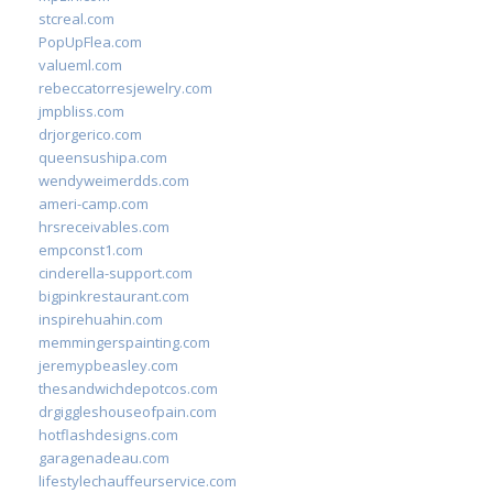
stcreal.com
PopUpFlea.com
valueml.com
rebeccatorresjewelry.com
jmpbliss.com
drjorgerico.com
queensushipa.com
wendyweimerdds.com
ameri-camp.com
hrsreceivables.com
empconst1.com
cinderella-support.com
bigpinkrestaurant.com
inspirehuahin.com
memmingerspainting.com
jeremypbeasley.com
thesandwichdepotcos.com
drgiggleshouseofpain.com
hotflashdesigns.com
garagenadeau.com
lifestylechauffeurservice.com