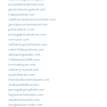
pizzadeliverybristol.com
greenstarsmogcheck.com
happypawspl.com
callahansautoservicecenter.com
georgiascornermarket.com
perfectfit24-7.com
portugalprivatedriver.com
von-racer.com
coffeeshopcharleston.com
salon104mainstreet.com
alkaspringswater.com
318mainstreet8h.com
lovenailsspari.com
oakberry-kuwait.com
quartzliterary.com
friendsofbroderickpark.com
studiopiattellina.com
jannagrillspringfield.com
fujiyamacharleston.com
elpatronchardon.com
donglaishun-order.com