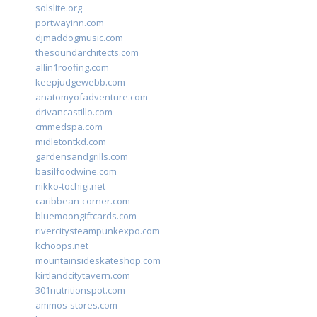
solslite.org
portwayinn.com
djmaddogmusic.com
thesoundarchitects.com
allin1roofing.com
keepjudgewebb.com
anatomyofadventure.com
drivancastillo.com
cmmedspa.com
midletontkd.com
gardensandgrills.com
basilfoodwine.com
nikko-tochigi.net
caribbean-corner.com
bluemoongiftcards.com
rivercitysteampunkexpo.com
kchoops.net
mountainsideskateshop.com
kirtlandcitytavern.com
301nutritionspot.com
ammos-stores.com