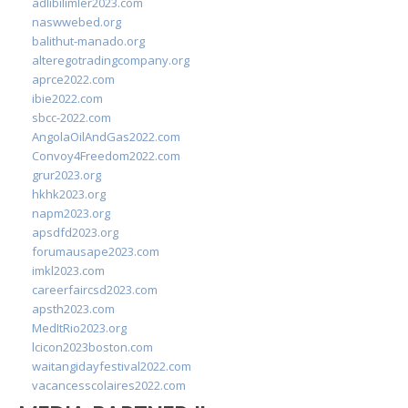
adlibilimler2023.com
naswwebed.org
balithut-manado.org
alteregotradingcompany.org
aprce2022.com
ibie2022.com
sbcc-2022.com
AngolaOilAndGas2022.com
Convoy4Freedom2022.com
grur2023.org
hkhk2023.org
napm2023.org
apsdfd2023.org
forumausape2023.com
imkl2023.com
careerfaircsd2023.com
apsth2023.com
MedItRio2023.org
lcicon2023boston.com
waitangidayfestival2022.com
vacancesscolaires2022.com