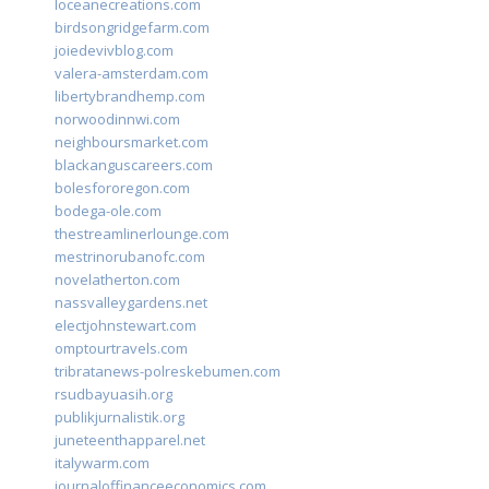
loceanecreations.com
birdsongridgefarm.com
joiedevivblog.com
valera-amsterdam.com
libertybrandhemp.com
norwoodinnwi.com
neighboursmarket.com
blackanguscareers.com
bolesfororegon.com
bodega-ole.com
thestreamlinerlounge.com
mestrinorubanofc.com
novelatherton.com
nassvalleygardens.net
electjohnstewart.com
omptourtravels.com
tribratanews-polreskebumen.com
rsudbayuasih.org
publikjurnalistik.org
juneteenthapparel.net
italywarm.com
journaloffinanceeconomics.com