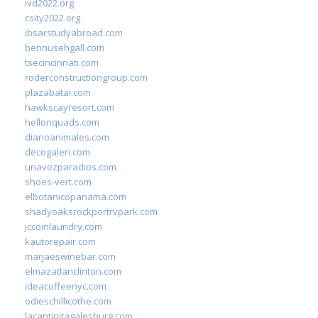
ivd2022.org
csity2022.org
ibsarstudyabroad.com
bennusehgall.com
tsecincinnati.com
roderconstructiongroup.com
plazabatai.com
hawkscayresort.com
hellonquads.com
diarioanimales.com
decogaleri.com
unavozparadios.com
shoes-vert.com
elbotanicopanama.com
shadyoaksrockportrvpark.com
jccoinlaundry.com
kautorepair.com
marjaeswinebar.com
elmazatlanclinton.com
ideacoffeenyc.com
odieschillicothe.com
lacantinitagalesburg.com