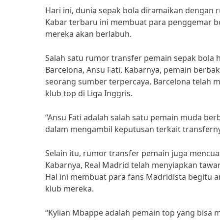
Hari ini, dunia sepak bola diramaikan dengan
Kabar terbaru ini membuat para penggemar bo
mereka akan berlabuh.
Salah satu rumor transfer pemain sepak bola 
Barcelona, Ansu Fati. Kabarnya, pemain berbak
seorang sumber terpercaya, Barcelona telah 
klub top di Liga Inggris.
“Ansu Fati adalah salah satu pemain muda berb
dalam mengambil keputusan terkait transferny
Selain itu, rumor transfer pemain juga mencua
Kabarnya, Real Madrid telah menyiapkan taw
Hal ini membuat para fans Madridista begitu
klub mereka.
“Kylian Mbappe adalah pemain top yang bisa