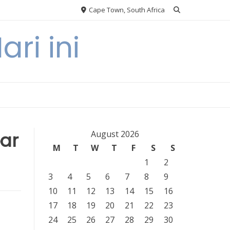
Cape Town, South Africa
ri ini
bar
August 2026
M
T
W
T
F
S
S
1
2
3
4
5
6
7
8
9
10
11
12
13
14
15
16
17
18
19
20
21
22
23
24
25
26
27
28
29
30