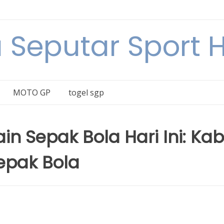
a Seputar Sport Ha
MOTO GP
togel sgp
n Sepak Bola Hari Ini: Ka
epak Bola