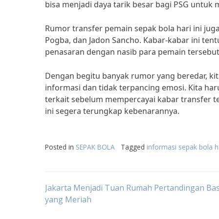
bisa menjadi daya tarik besar bagi PSG untuk
Rumor transfer pemain sepak bola hari ini jug
Pogba, dan Jadon Sancho. Kabar-kabar ini te
penasaran dengan nasib para pemain tersebut 
Dengan begitu banyak rumor yang beredar, ki
informasi dan tidak terpancing emosi. Kita h
terkait sebelum mempercayai kabar transfer 
ini segera terungkap kebenarannya.
Posted in
SEPAK BOLA
Tagged
informasi sepak bola ha
Post
Jakarta Menjadi Tuan Rumah Pertandingan Ba
yang Meriah
navigation