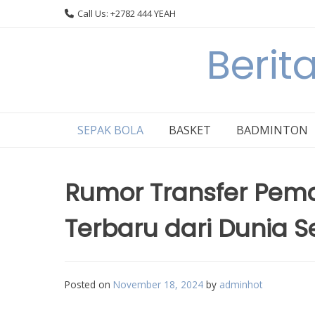
Skip
Call Us: +2782 444 YEAH
to
content
Berit
SEPAK BOLA
BASKET
BADMINTON
Rumor Transfer Pemai
Terbaru dari Dunia S
Posted on
November 18, 2024
by
adminhot