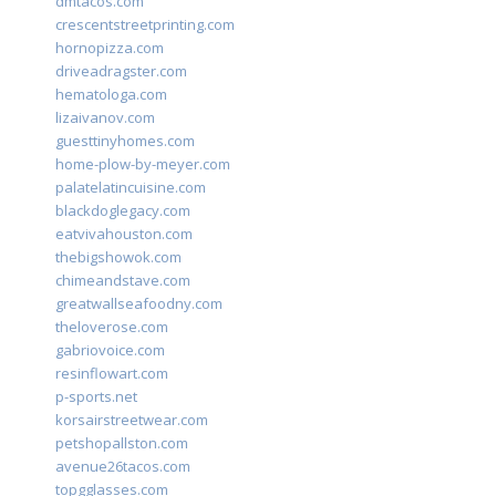
dmtacos.com
crescentstreetprinting.com
hornopizza.com
driveadragster.com
hematologa.com
lizaivanov.com
guesttinyhomes.com
home-plow-by-meyer.com
palatelatincuisine.com
blackdoglegacy.com
eatvivahouston.com
thebigshowok.com
chimeandstave.com
greatwallseafoodny.com
theloverose.com
gabriovoice.com
resinflowart.com
p-sports.net
korsairstreetwear.com
petshopallston.com
avenue26tacos.com
topgglasses.com