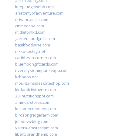
allin1roofing.com
keepjudgewebb.com
anatomyofadventure.com
drivancastillo.com
cmmedspa.com
midletontkd.com
gardensandgrills.com
basilfoodwine.com
nikko-tochigi.net
caribbean-corner.com
bluemoongiftcards.com
rivercitysteampunkexpo.com
kchoops.net
mountainsideskateshop.com
kirtlandcitytavern.com
301nutritionspot.com
ammos-stores.com
loceanecreations.com
birdsongridgefarm.com
joiedevivblog.com
valera-amsterdam.com
libertybrandhemp.com