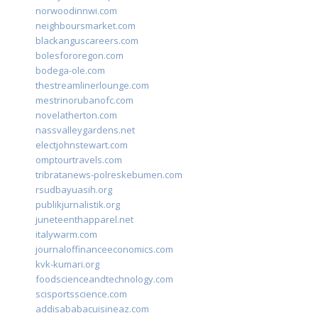
norwoodinnwi.com
neighboursmarket.com
blackanguscareers.com
bolesfororegon.com
bodega-ole.com
thestreamlinerlounge.com
mestrinorubanofc.com
novelatherton.com
nassvalleygardens.net
electjohnstewart.com
omptourtravels.com
tribratanews-polreskebumen.com
rsudbayuasih.org
publikjurnalistik.org
juneteenthapparel.net
italywarm.com
journaloffinanceeconomics.com
kvk-kumari.org
foodscienceandtechnology.com
scisportsscience.com
addisababacuisineaz.com