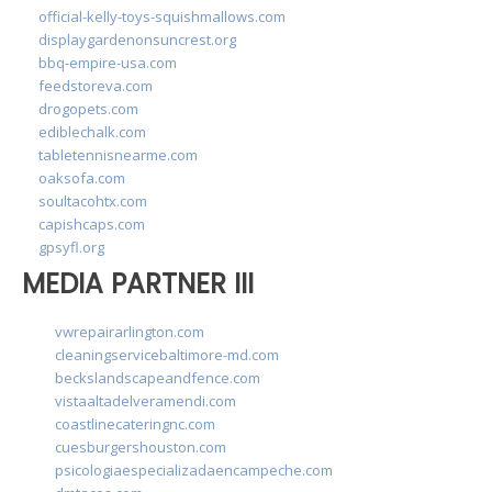
official-kelly-toys-squishmallows.com
displaygardenonsuncrest.org
bbq-empire-usa.com
feedstoreva.com
drogopets.com
ediblechalk.com
tabletennisnearme.com
oaksofa.com
soultacohtx.com
capishcaps.com
gpsyfl.org
MEDIA PARTNER III
vwrepairarlington.com
cleaningservicebaltimore-md.com
beckslandscapeandfence.com
vistaaltadelveramendi.com
coastlinecateringnc.com
cuesburgershouston.com
psicologiaespecializadaencampeche.com