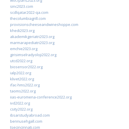
wocfparis2023.org
sinc2023.com
scdlqatar2022-qa.com
thecolumbiagrill.com
provisionscheeseandwineshoppe.com
khedi2023.org
akademikgeriatri2023.org
marmarapediatri2023.org
emchie2023.org
girisimselradyoloji2022.org
utcd2022.org
biosensor2022.org
ialp2022.org
klivet2022.org
ifac-hms2022.org
taoms2022.org
iias-euromena-conference2022.org
ivd2022.org
csity2022.org
ibsarstudyabroad.com
bennusehgall.com
tsecincinnati.com