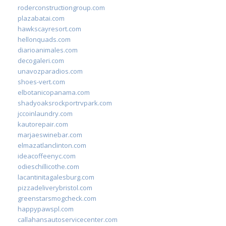
roderconstructiongroup.com
plazabatai.com
hawkscayresort.com
hellonquads.com
diarioanimales.com
decogaleri.com
unavozparadios.com
shoes-vert.com
elbotanicopanama.com
shadyoaksrockportrvpark.com
jccoinlaundry.com
kautorepair.com
marjaeswinebar.com
elmazatlanclinton.com
ideacoffeenyc.com
odieschillicothe.com
lacantinitagalesburg.com
pizzadeliverybristol.com
greenstarsmogcheck.com
happypawspl.com
callahansautoservicecenter.com