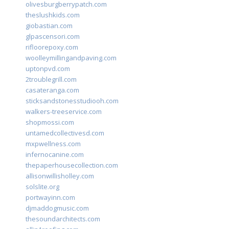
olivesburgberrypatch.com
theslushkids.com
giobastian.com
glpascensori.com
rifloorepoxy.com
woolleymillingandpaving.com
uptonpvd.com
2troublegrill.com
casateranga.com
sticksandstonesstudiooh.com
walkers-treeservice.com
shopmossi.com
untamedcollectivesd.com
mxpwellness.com
infernocanine.com
thepaperhousecollection.com
allisonwillisholley.com
solslite.org
portwayinn.com
djmaddogmusic.com
thesoundarchitects.com