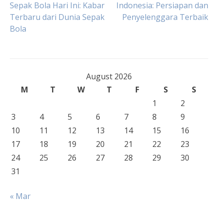
Sepak Bola Hari Ini: Kabar
Indonesia: Persiapan dan
Terbaru dari Dunia Sepak
Penyelenggara Terbaik
navigation
Bola
August 2026
M
T
W
T
F
S
S
1
2
3
4
5
6
7
8
9
10
11
12
13
14
15
16
17
18
19
20
21
22
23
24
25
26
27
28
29
30
31
« Mar