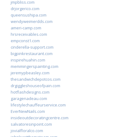
jmpbliss.com
drjorgerico.com
queensushipa.com
wendyweimerdds.com
ameri-camp.com
hrsreceivables.com
empconst1.com
cinderella-support.com
bigpinkrestaurant.com
inspirehuahin.com
memmingerspainting.com
jeremypbeasley.com
thesandwichdepotcos.com
drgiggleshouseofpain.com
hotflashdesigns.com
garagenadeau.com
lifestylechauffeurservice.com
EverNewNails.com
insideoutdecoratingcentre.com
salvatoresinpoint.com
jovialfloralco.com