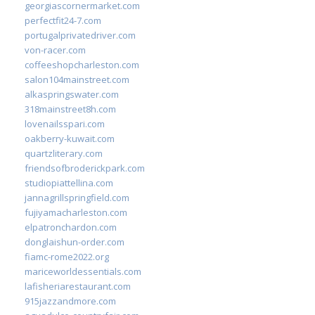
georgiascornermarket.com
perfectfit24-7.com
portugalprivatedriver.com
von-racer.com
coffeeshopcharleston.com
salon104mainstreet.com
alkaspringswater.com
318mainstreet8h.com
lovenailsspari.com
oakberry-kuwait.com
quartzliterary.com
friendsofbroderickpark.com
studiopiattellina.com
jannagrillspringfield.com
fujiyamacharleston.com
elpatronchardon.com
donglaishun-order.com
fiamc-rome2022.org
mariceworldessentials.com
lafisheriarestaurant.com
915jazzandmore.com