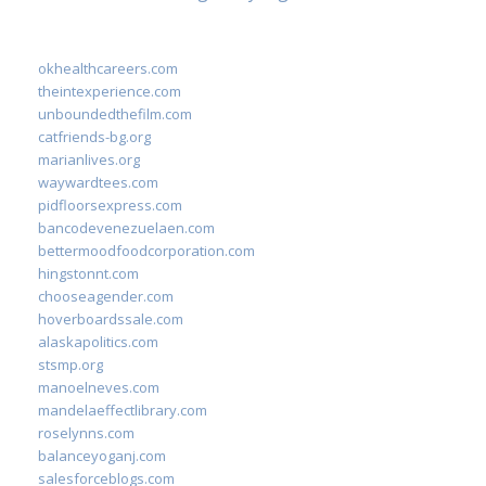
okhealthcareers.com
theintexperience.com
unboundedthefilm.com
catfriends-bg.org
marianlives.org
waywardtees.com
pidfloorsexpress.com
bancodevenezuelaen.com
bettermoodfoodcorporation.com
hingstonnt.com
chooseagender.com
hoverboardssale.com
alaskapolitics.com
stsmp.org
manoelneves.com
mandelaeffectlibrary.com
roselynns.com
balanceyoganj.com
salesforceblogs.com