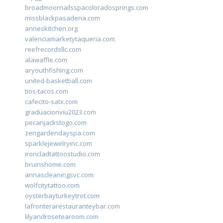
broadmoornailsspacoloradosprings.com
missblackpasadena.com
anneskitchen.org
valenciamarketytaqueria.com
reefrecordsllc.com
alawaffle.com
aryouthfishing.com
united-basketball.com
tios-tacos.com
cafecito-satx.com
graduacionviu2023.com
pecanjackstogo.com
zengardendayspa.com
sparklejewelryinc.com
ironcladtattoostudio.com
bruinshome.com
annascleaningsvc.com
wolfcitytattoo.com
oysterbayturkeytrot.com
lafronterarestauranteybar.com
lilyandrosetearoom.com