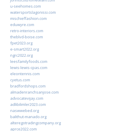
johnlscotthometeam.com
u-seehomes.com
watersportslagonissi.com
mischieffashion.com
eduwyre.com
retro-interiors.com
theblvd-boise.com
fpet2023.org
e-smart2022.org
ngrc2022.org
leesfamilyfoods.com
lewis-lewis-cpas.com
eleontennis.com
cyetus.com
bradfordshops.com
almadenranchsanjose.com
advocatevijay.com
adlibilimler2023.com
naswwebed.org
balithut-manado.org
alteregotradingcompany.org
aprce2022.com