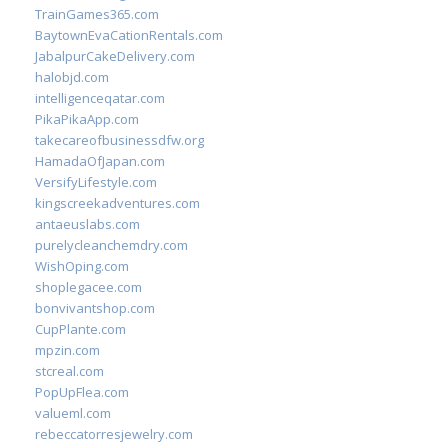
TrainGames365.com
BaytownEvaCationRentals.com
JabalpurCakeDelivery.com
halobjd.com
intelligenceqatar.com
PikaPikaApp.com
takecareofbusinessdfw.org
HamadaOfJapan.com
VersifyLifestyle.com
kingscreekadventures.com
antaeuslabs.com
purelycleanchemdry.com
WishOping.com
shoplegacee.com
bonvivantshop.com
CupPlante.com
mpzin.com
stcreal.com
PopUpFlea.com
valueml.com
rebeccatorresjewelry.com