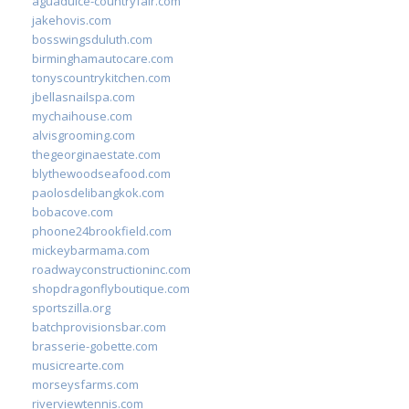
aguadulce-countryfair.com
jakehovis.com
bosswingsduluth.com
birminghamautocare.com
tonyscountrykitchen.com
jbellasnailspa.com
mychaihouse.com
alvisgrooming.com
thegeorginaestate.com
blythewoodseafood.com
paolosdelibangkok.com
bobacove.com
phoone24brookfield.com
mickeybarmama.com
roadwayconstructioninc.com
shopdragonflyboutique.com
sportszilla.org
batchprovisionsbar.com
brasserie-gobette.com
musicrearte.com
morseysfarms.com
riverviewtennis.com