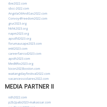
ibie2022.com
sbcc-2022.com
AngolaOilAndGas2022.com
Convoy4Freedom2022.com
grur2023.org
hkhk2023.org
napm2023.org
apsdfd2023.org
forumausape2023.com
imkl2023.com
careerfaircsd2023.com
apsth2023.com
MedItRio2023.org
lcicon2023boston.com
waitangidayfestival2022.com
vacancesscolaires2022.com
MEDIA PARTNER II
isth2022.com
p2b2pabi2023-makassar.com