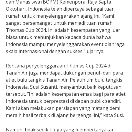
dan Mahasiswa (BOPM) Kemenpora, Raja Sapta
Oktohari, Indonesia telah dipercaya sebagai tuan
rumah untuk menyelenggarakan ajang ini. “Kami
sangat bersemangat untuk menjadi tuan rumah
Thomas Cup 2024. Ini adalah kesempatan yang luar
biasa untuk menunjukkan kepada dunia bahwa
Indonesia mampu menyelenggarakan event olahraga
skala internasional dengan sukses,” ujarnya.
Rencana penyelenggaraan Thomas Cup 2024 di
Tanah Air juga mendapat dukungan penuh dari para
atlet bulu tangkis Tanah Air. Pelatih tim bulu tangkis
Indonesia, Susi Susanti, menyambut baik keputusan
tersebut. “Ini adalah kesempatan emas bagi para atlet
Indonesia untuk berprestasi di depan publik sendiri.
Kami akan melakukan persiapan yang matang demi
meraih hasil terbaik di ajang bergengsi ini,” kata Susi.
Namun, tidak sedikit juga yang mempertanyakan