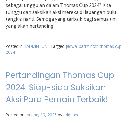
sebagai unggulan dalam Thomas Cup 2024? Kita
tunggu dan saksikan aksi mereka di lapangan bulu
tangkis nanti. Semoga yang terbaik bagi semua tim
yang akan bertanding!
Posted in
BADMINTON
Tagged
jadwal badminton thomas cup
2024
Pertandingan Thomas Cup
2024: Siap-siap Saksikan
Aksi Para Pemain Terbaik!
Posted on
January 19, 2025
by
adminhot