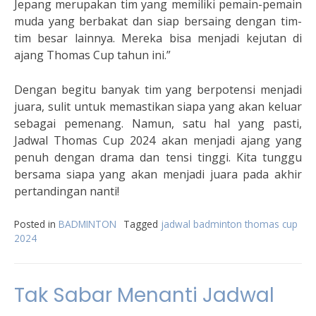
Jepang merupakan tim yang memiliki pemain-pemain
muda yang berbakat dan siap bersaing dengan tim-
tim besar lainnya. Mereka bisa menjadi kejutan di
ajang Thomas Cup tahun ini.”
Dengan begitu banyak tim yang berpotensi menjadi
juara, sulit untuk memastikan siapa yang akan keluar
sebagai pemenang. Namun, satu hal yang pasti,
Jadwal Thomas Cup 2024 akan menjadi ajang yang
penuh dengan drama dan tensi tinggi. Kita tunggu
bersama siapa yang akan menjadi juara pada akhir
pertandingan nanti!
Posted in
BADMINTON
Tagged
jadwal badminton thomas cup
2024
Tak Sabar Menanti Jadwal