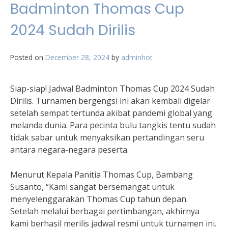
Badminton Thomas Cup
2024 Sudah Dirilis
Posted on
December 28, 2024
by
adminhot
Siap-siap! Jadwal Badminton Thomas Cup 2024 Sudah
Dirilis. Turnamen bergengsi ini akan kembali digelar
setelah sempat tertunda akibat pandemi global yang
melanda dunia. Para pecinta bulu tangkis tentu sudah
tidak sabar untuk menyaksikan pertandingan seru
antara negara-negara peserta.
Menurut Kepala Panitia Thomas Cup, Bambang
Susanto, “Kami sangat bersemangat untuk
menyelenggarakan Thomas Cup tahun depan.
Setelah melalui berbagai pertimbangan, akhirnya
kami berhasil merilis jadwal resmi untuk turnamen ini.