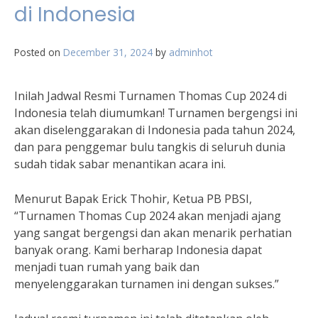
di Indonesia
Posted on
December 31, 2024
by
adminhot
Inilah Jadwal Resmi Turnamen Thomas Cup 2024 di
Indonesia telah diumumkan! Turnamen bergengsi ini
akan diselenggarakan di Indonesia pada tahun 2024,
dan para penggemar bulu tangkis di seluruh dunia
sudah tidak sabar menantikan acara ini.
Menurut Bapak Erick Thohir, Ketua PB PBSI,
“Turnamen Thomas Cup 2024 akan menjadi ajang
yang sangat bergengsi dan akan menarik perhatian
banyak orang. Kami berharap Indonesia dapat
menjadi tuan rumah yang baik dan
menyelenggarakan turnamen ini dengan sukses.”