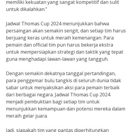
memiliki kekuatan yang sangat kompetitif dan sulit
untuk dikalahkan.”
Jadwal Thomas Cup 2024 menunjukkan bahwa
persaingan akan semakin sengit, dan setiap tim harus
berjuang keras untuk meraih kemenangan. Para
pemain dan official tim pun harus bekerja ekstra
untuk mempersiapkan strategi dan taktik yang tepat
guna menghadapi lawan-lawan yang tangguh.
Dengan semakin dekatnya tanggal pertandingan,
para penggemar bulu tangkis di seluruh dunia tidak
sabar untuk menyaksikan aksi para pemain terbaik
dari berbagai negara. Jadwal Thomas Cup 2024
menjadi pembuktian bagi setiap tim untuk
menunjukkan kemampuan dan potensi mereka dalam
meraih gelar juara.
Jadi, siapakah tim yang pantas diperhitungkan