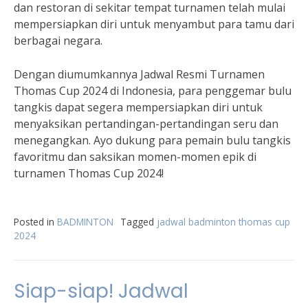
dan restoran di sekitar tempat turnamen telah mulai
mempersiapkan diri untuk menyambut para tamu dari
berbagai negara.
Dengan diumumkannya Jadwal Resmi Turnamen
Thomas Cup 2024 di Indonesia, para penggemar bulu
tangkis dapat segera mempersiapkan diri untuk
menyaksikan pertandingan-pertandingan seru dan
menegangkan. Ayo dukung para pemain bulu tangkis
favoritmu dan saksikan momen-momen epik di
turnamen Thomas Cup 2024!
Posted in
BADMINTON
Tagged
jadwal badminton thomas cup
2024
Siap-siap! Jadwal