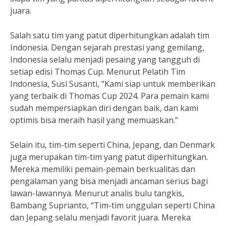
juara.
Salah satu tim yang patut diperhitungkan adalah tim
Indonesia. Dengan sejarah prestasi yang gemilang,
Indonesia selalu menjadi pesaing yang tangguh di
setiap edisi Thomas Cup. Menurut Pelatih Tim
Indonesia, Susi Susanti, “Kami siap untuk memberikan
yang terbaik di Thomas Cup 2024. Para pemain kami
sudah mempersiapkan diri dengan baik, dan kami
optimis bisa meraih hasil yang memuaskan.”
Selain itu, tim-tim seperti China, Jepang, dan Denmark
juga merupakan tim-tim yang patut diperhitungkan.
Mereka memiliki pemain-pemain berkualitas dan
pengalaman yang bisa menjadi ancaman serius bagi
lawan-lawannya. Menurut analis bulu tangkis,
Bambang Suprianto, “Tim-tim unggulan seperti China
dan Jepang selalu menjadi favorit juara. Mereka