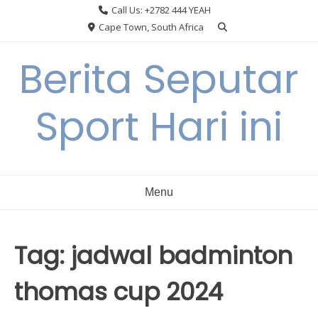
Skip
Call Us: +2782 444 YEAH
to
Cape Town, South Africa
content
Berita Seputar
Sport Hari ini
Menu
Tag:
jadwal badminton
thomas cup 2024