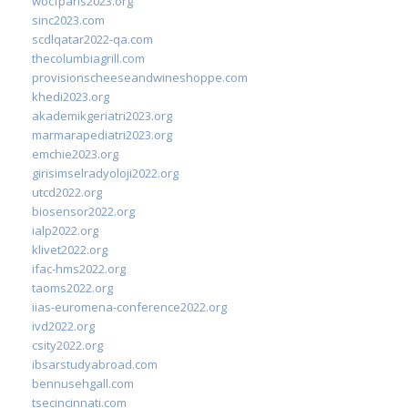
wocfparis2023.org
sinc2023.com
scdlqatar2022-qa.com
thecolumbiagrill.com
provisionscheeseandwineshoppe.com
khedi2023.org
akademikgeriatri2023.org
marmarapediatri2023.org
emchie2023.org
girisimselradyoloji2022.org
utcd2022.org
biosensor2022.org
ialp2022.org
klivet2022.org
ifac-hms2022.org
taoms2022.org
iias-euromena-conference2022.org
ivd2022.org
csity2022.org
ibsarstudyabroad.com
bennusehgall.com
tsecincinnati.com