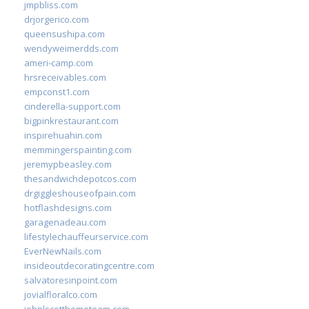
jmpbliss.com
drjorgerico.com
queensushipa.com
wendyweimerdds.com
ameri-camp.com
hrsreceivables.com
empconst1.com
cinderella-support.com
bigpinkrestaurant.com
inspirehuahin.com
memmingerspainting.com
jeremypbeasley.com
thesandwichdepotcos.com
drgiggleshouseofpain.com
hotflashdesigns.com
garagenadeau.com
lifestylechauffeurservice.com
EverNewNails.com
insideoutdecoratingcentre.com
salvatoresinpoint.com
jovialfloralco.com