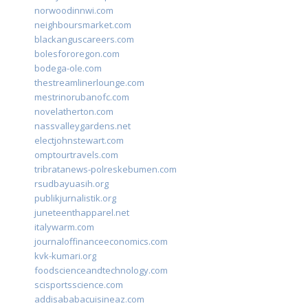
norwoodinnwi.com
neighboursmarket.com
blackanguscareers.com
bolesfororegon.com
bodega-ole.com
thestreamlinerlounge.com
mestrinorubanofc.com
novelatherton.com
nassvalleygardens.net
electjohnstewart.com
omptourtravels.com
tribratanews-polreskebumen.com
rsudbayuasih.org
publikjurnalistik.org
juneteenthapparel.net
italywarm.com
journaloffinanceeconomics.com
kvk-kumari.org
foodscienceandtechnology.com
scisportsscience.com
addisababacuisineaz.com