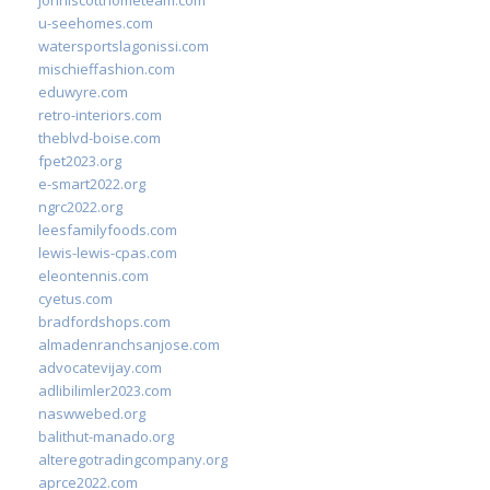
johnlscotthometeam.com
u-seehomes.com
watersportslagonissi.com
mischieffashion.com
eduwyre.com
retro-interiors.com
theblvd-boise.com
fpet2023.org
e-smart2022.org
ngrc2022.org
leesfamilyfoods.com
lewis-lewis-cpas.com
eleontennis.com
cyetus.com
bradfordshops.com
almadenranchsanjose.com
advocatevijay.com
adlibilimler2023.com
naswwebed.org
balithut-manado.org
alteregotradingcompany.org
aprce2022.com