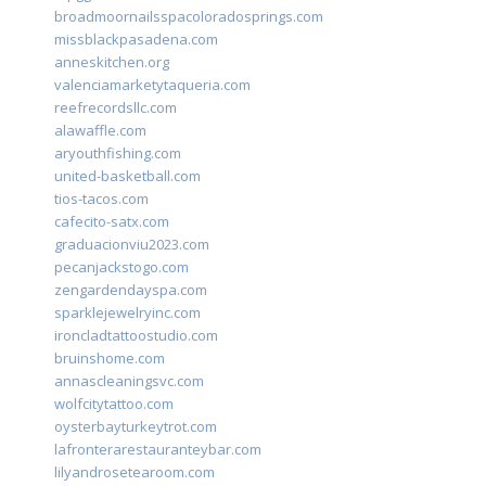
broadmoornailsspacoloradosprings.com
missblackpasadena.com
anneskitchen.org
valenciamarketytaqueria.com
reefrecordsllc.com
alawaffle.com
aryouthfishing.com
united-basketball.com
tios-tacos.com
cafecito-satx.com
graduacionviu2023.com
pecanjackstogo.com
zengardendayspa.com
sparklejewelryinc.com
ironcladtattoostudio.com
bruinshome.com
annascleaningsvc.com
wolfcitytattoo.com
oysterbayturkeytrot.com
lafronterarestauranteybar.com
lilyandrosetearoom.com