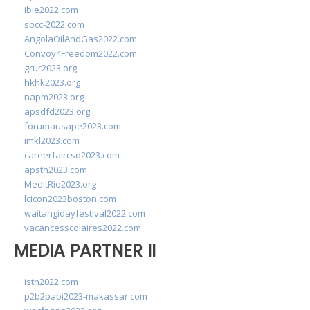
ibie2022.com
sbcc-2022.com
AngolaOilAndGas2022.com
Convoy4Freedom2022.com
grur2023.org
hkhk2023.org
napm2023.org
apsdfd2023.org
forumausape2023.com
imkl2023.com
careerfaircsd2023.com
apsth2023.com
MedItRio2023.org
lcicon2023boston.com
waitangidayfestival2022.com
vacancesscolaires2022.com
MEDIA PARTNER II
isth2022.com
p2b2pabi2023-makassar.com