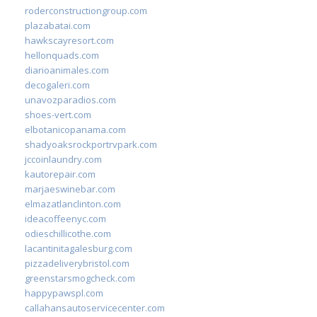
roderconstructiongroup.com
plazabatai.com
hawkscayresort.com
hellonquads.com
diarioanimales.com
decogaleri.com
unavozparadios.com
shoes-vert.com
elbotanicopanama.com
shadyoaksrockportrvpark.com
jccoinlaundry.com
kautorepair.com
marjaeswinebar.com
elmazatlanclinton.com
ideacoffeenyc.com
odieschillicothe.com
lacantinitagalesburg.com
pizzadeliverybristol.com
greenstarsmogcheck.com
happypawspl.com
callahansautoservicecenter.com