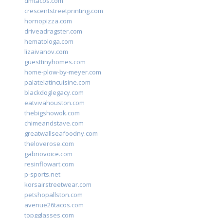
dmtacos.com
crescentstreetprinting.com
hornopizza.com
driveadragster.com
hematologa.com
lizaivanov.com
guesttinyhomes.com
home-plow-by-meyer.com
palatelatincuisine.com
blackdoglegacy.com
eatvivahouston.com
thebigshowok.com
chimeandstave.com
greatwallseafoodny.com
theloverose.com
gabriovoice.com
resinflowart.com
p-sports.net
korsairstreetwear.com
petshopallston.com
avenue26tacos.com
topgglasses.com