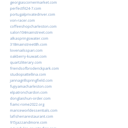
georgiascornermarket.com
perfectfit24-7.com
portugalprivatedriver.com
von-racer.com
coffeeshopcharleston.com
salon104mainstreet.com
alkaspringswater.com
318mainstreet8h.com
lovenailsspari.com
oakberry-kuwait.com
quartzliterary.com
friendsofbroderickpark.com
studiopiattellina.com
jannagrillspringfield.com
fujiyamacharleston.com
elpatronchardon.com
donglaishun-order.com
fiamc-rome2022.org
mariceworldessentials.com
lafisheriarestaurant.com
915jazzandmore.com