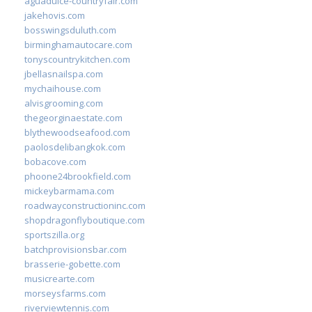
aguadulce-countryfair.com
jakehovis.com
bosswingsduluth.com
birminghamautocare.com
tonyscountrykitchen.com
jbellasnailspa.com
mychaihouse.com
alvisgrooming.com
thegeorginaestate.com
blythewoodseafood.com
paolosdelibangkok.com
bobacove.com
phoone24brookfield.com
mickeybarmama.com
roadwayconstructioninc.com
shopdragonflyboutique.com
sportszilla.org
batchprovisionsbar.com
brasserie-gobette.com
musicrearte.com
morseysfarms.com
riverviewtennis.com