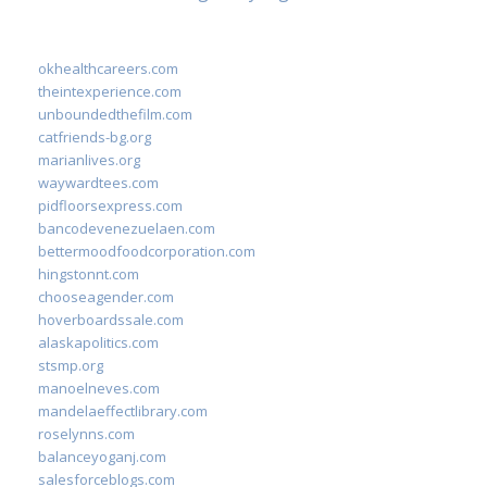
okhealthcareers.com
theintexperience.com
unboundedthefilm.com
catfriends-bg.org
marianlives.org
waywardtees.com
pidfloorsexpress.com
bancodevenezuelaen.com
bettermoodfoodcorporation.com
hingstonnt.com
chooseagender.com
hoverboardssale.com
alaskapolitics.com
stsmp.org
manoelneves.com
mandelaeffectlibrary.com
roselynns.com
balanceyoganj.com
salesforceblogs.com