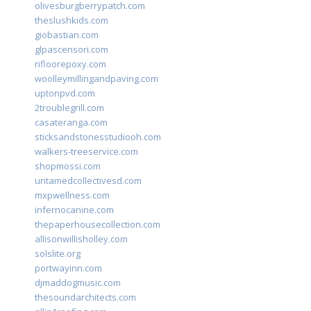
olivesburgberrypatch.com
theslushkids.com
giobastian.com
glpascensori.com
rifloorepoxy.com
woolleymillingandpaving.com
uptonpvd.com
2troublegrill.com
casateranga.com
sticksandstonesstudiooh.com
walkers-treeservice.com
shopmossi.com
untamedcollectivesd.com
mxpwellness.com
infernocanine.com
thepaperhousecollection.com
allisonwillisholley.com
solslite.org
portwayinn.com
djmaddogmusic.com
thesoundarchitects.com