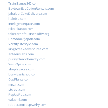
TrainGames365.com
BaytownEvaCationRentals.com
JabalpurCakeDelivery.com
halobjd.com
intelligenceqatar.com
PikaPikaApp.com
takecareofbusinessdfw.org
HamadaOfJapan.com
VersifyLifestyle.com
kingscreekadventures.com
antaeuslabs.com
purelycleanchemdry.com
WishOping.com
shoplegacee.com
bonvivantshop.com
CupPlante.com
mpzin.com
stcreal.com
PopUpFlea.com
valueml.com
rebeccatorresjewelry.com