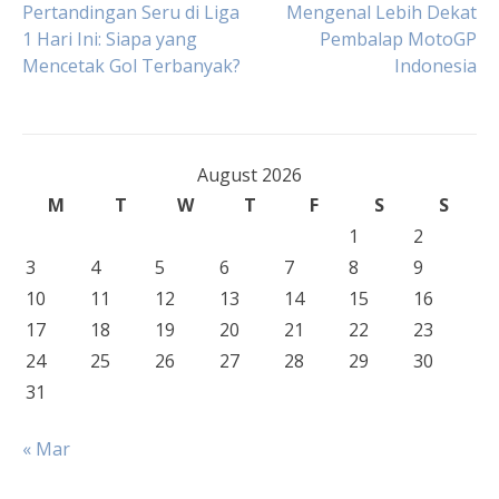
Post
Pertandingan Seru di Liga
Mengenal Lebih Dekat
1 Hari Ini: Siapa yang
Pembalap MotoGP
Mencetak Gol Terbanyak?
Indonesia
navigation
August 2026
M
T
W
T
F
S
S
1
2
3
4
5
6
7
8
9
10
11
12
13
14
15
16
17
18
19
20
21
22
23
24
25
26
27
28
29
30
31
« Mar