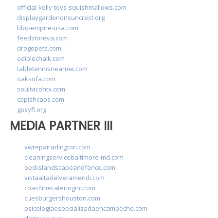
official-kelly-toys-squishmallows.com
displaygardenonsuncrest.org
bbq-empire-usa.com
feedstoreva.com
drogopets.com
ediblechalk.com
tabletennisnearme.com
oaksofa.com
soultacohtx.com
capishcaps.com
gpsyfl.org
MEDIA PARTNER III
vwrepairarlington.com
cleaningservicebaltimore-md.com
beckslandscapeandfence.com
vistaaltadelveramendi.com
coastlinecateringnc.com
cuesburgershouston.com
psicologiaespecializadaencampeche.com