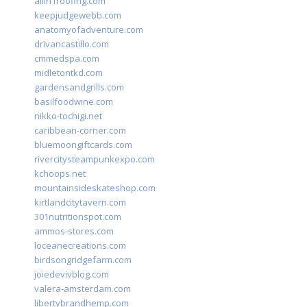
allin1roofing.com
keepjudgewebb.com
anatomyofadventure.com
drivancastillo.com
cmmedspa.com
midletontkd.com
gardensandgrills.com
basilfoodwine.com
nikko-tochigi.net
caribbean-corner.com
bluemoongiftcards.com
rivercitysteampunkexpo.com
kchoops.net
mountainsideskateshop.com
kirtlandcitytavern.com
301nutritionspot.com
ammos-stores.com
loceanecreations.com
birdsongridgefarm.com
joiedevivblog.com
valera-amsterdam.com
libertybrandhemp.com