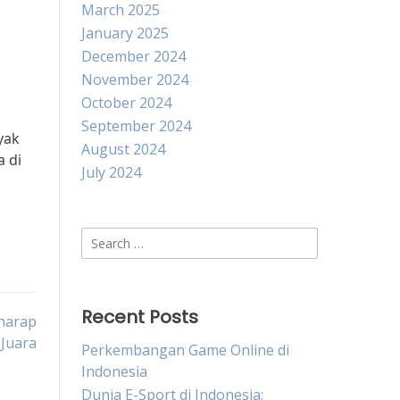
March 2025
January 2025
December 2024
November 2024
October 2024
September 2024
yak
August 2024
a di
July 2024
Search
for:
Recent Posts
harap
Juara
Perkembangan Game Online di
Indonesia
Dunia E-Sport di Indonesia: