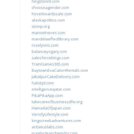
hingstonnt.com
chooseagender.com
hoverboardssale.com
alaskapolitics.com
stsmp.org
manoelneves.com
mandelaeffectlibrary.com
roselynns.com
balanceyoganj.com
salesforceblogs.com
TrainGames365.com
BaytownEvaCationRentals.com
JabalpurCakeDelivery.com
halobjd.com
intelligenceqatar.com
PikaPikaApp.com
takecareofbusinessdfw.org
HamadaOfJapan.com
VersifyLifestyle.com
kingscreekadventures.com
antaeuslabs.com
purelycleanchemdry.com