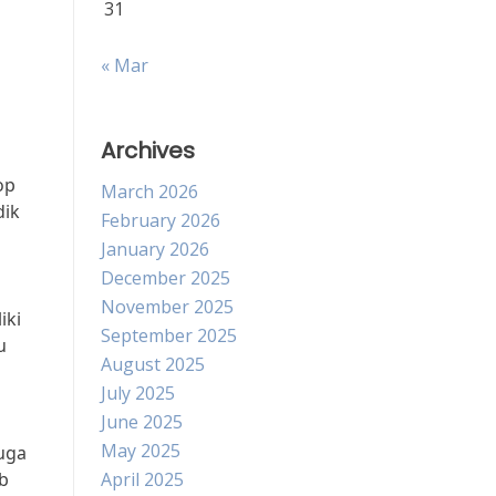
31
« Mar
Archives
op
March 2026
dik
February 2026
January 2026
December 2025
November 2025
iki
September 2025
u
August 2025
July 2025
June 2025
May 2025
juga
ub
April 2025