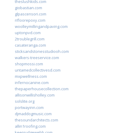
theslushkids.com
giobastian.com
glpascensori.com
rifloorepoxy.com
woolleymillingandpaving.com
uptonpvd.com
2troublegrill.com
casateranga.com
sticksandstonesstudiooh.com
walkers-treeservice.com
shopmossi.com
untamedcollectivesd.com
mxpwellness.com
infernocanine.com
thepaperhousecollection.com
allisonwillisholley.com
solslite.org
portwayinn.com
djmaddogmusic.com
thesoundarchitects.com
allin1roofing.com
keepjudgewebb.com