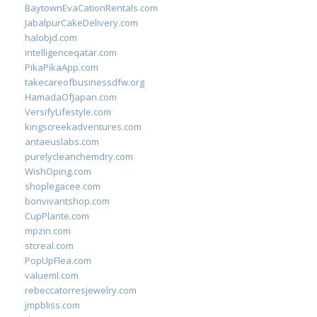
BaytownEvaCationRentals.com
JabalpurCakeDelivery.com
halobjd.com
intelligenceqatar.com
PikaPikaApp.com
takecareofbusinessdfw.org
HamadaOfJapan.com
VersifyLifestyle.com
kingscreekadventures.com
antaeuslabs.com
purelycleanchemdry.com
WishOping.com
shoplegacee.com
bonvivantshop.com
CupPlante.com
mpzin.com
stcreal.com
PopUpFlea.com
valueml.com
rebeccatorresjewelry.com
jmpbliss.com