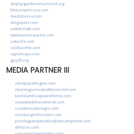
displaygardenonsuncrest.org
bbq-empire-usa.com
feedstoreva.com
drogopets.com
ediblechalk.com
tabletennisnearme.com
oaksofa.com
soultacohtx.com
capishcaps.com
gpsyfl.org
MEDIA PARTNER III
vwrepairarlington.com
cleaningservicebaltimore-md.com
beckslandscapeandfence.com
vistaaltadelveramendi.com
coastlinecateringnc.com
cuesburgershouston.com
psicologiaespecializadaencampeche.com
dmtacos.com
crescentstreetprinting.com