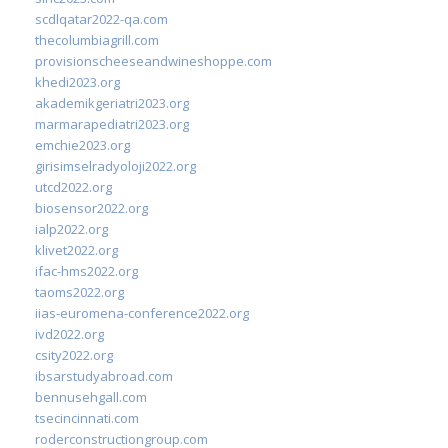
scdlqatar2022-qa.com
thecolumbiagrill.com
provisionscheeseandwineshoppe.com
khedi2023.org
akademikgeriatri2023.org
marmarapediatri2023.org
emchie2023.org
girisimselradyoloji2022.org
utcd2022.org
biosensor2022.org
ialp2022.org
klivet2022.org
ifac-hms2022.org
taoms2022.org
iias-euromena-conference2022.org
ivd2022.org
csity2022.org
ibsarstudyabroad.com
bennusehgall.com
tsecincinnati.com
roderconstructiongroup.com