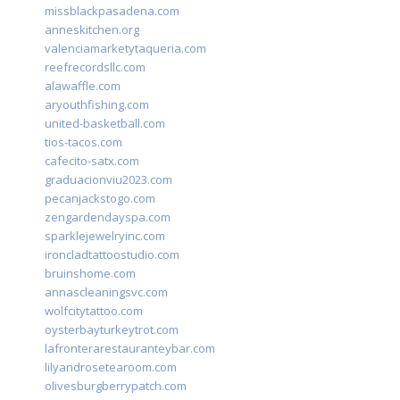
missblackpasadena.com
anneskitchen.org
valenciamarketytaqueria.com
reefrecordsllc.com
alawaffle.com
aryouthfishing.com
united-basketball.com
tios-tacos.com
cafecito-satx.com
graduacionviu2023.com
pecanjackstogo.com
zengardendayspa.com
sparklejewelryinc.com
ironcladtattoostudio.com
bruinshome.com
annascleaningsvc.com
wolfcitytattoo.com
oysterbayturkeytrot.com
lafronterarestauranteybar.com
lilyandrosetearoom.com
olivesburgberrypatch.com