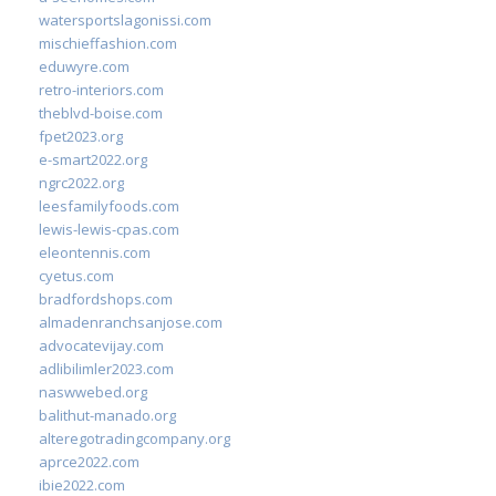
watersportslagonissi.com
mischieffashion.com
eduwyre.com
retro-interiors.com
theblvd-boise.com
fpet2023.org
e-smart2022.org
ngrc2022.org
leesfamilyfoods.com
lewis-lewis-cpas.com
eleontennis.com
cyetus.com
bradfordshops.com
almadenranchsanjose.com
advocatevijay.com
adlibilimler2023.com
naswwebed.org
balithut-manado.org
alteregotradingcompany.org
aprce2022.com
ibie2022.com