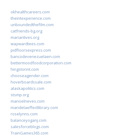
okhealthcareers.com
theintexperience.com
unboundedthefilm.com
catfriends-bg.org
marianlives.org
waywardtees.com
pidfloorsexpress.com
bancodevenezuelaen.com
bettermoodfoodcorporation.com
hingstonnt.com
chooseagender.com
hoverboardssale.com
alaskapolitics.com
stsmp.org
manoelneves.com
mandelaeffectlibrary.com
roselynns.com
balanceyoganj.com
salesforceblogs.com
TrainGames365.com