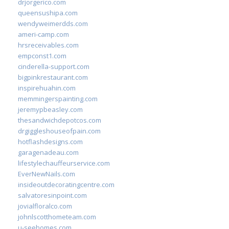
drjorgerico.com
queensushipa.com
wendyweimerdds.com
ameri-camp.com
hrsreceivables.com
empconst1.com
cinderella-support.com
bigpinkrestaurant.com
inspirehuahin.com
memmingerspainting.com
jeremypbeasley.com
thesandwichdepotcos.com
drgiggleshouseofpain.com
hotflashdesigns.com
garagenadeau.com
lifestylechauffeurservice.com
EverNewNails.com
insideoutdecoratingcentre.com
salvatoresinpoint.com
jovialfloralco.com
johnlscotthometeam.com
u-seehomes.com