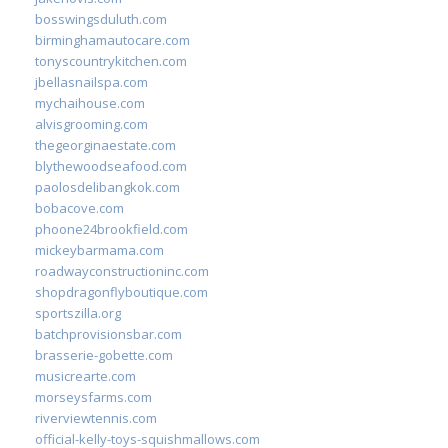
bosswingsduluth.com
birminghamautocare.com
tonyscountrykitchen.com
jbellasnailspa.com
mychaihouse.com
alvisgrooming.com
thegeorginaestate.com
blythewoodseafood.com
paolosdelibangkok.com
bobacove.com
phoone24brookfield.com
mickeybarmama.com
roadwayconstructioninc.com
shopdragonflyboutique.com
sportszilla.org
batchprovisionsbar.com
brasserie-gobette.com
musicrearte.com
morseysfarms.com
riverviewtennis.com
official-kelly-toys-squishmallows.com