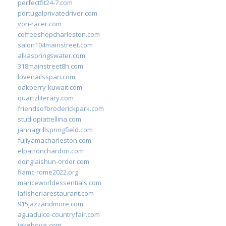
perfectfit24-7.com
portugalprivatedriver.com
von-racer.com
coffeeshopcharleston.com
salon104mainstreet.com
alkaspringswater.com
318mainstreet8h.com
lovenailsspari.com
oakberry-kuwait.com
quartzliterary.com
friendsofbroderickpark.com
studiopiattellina.com
jannagrillspringfield.com
fujiyamacharleston.com
elpatronchardon.com
donglaishun-order.com
fiamc-rome2022.org
mariceworldessentials.com
lafisheriarestaurant.com
915jazzandmore.com
aguadulce-countryfair.com
jakehovis.com