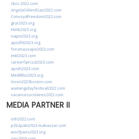
sbcc-2022.com
AngolaOilAndGas2022.com
Convoy4Freedom2022.com
grur2023.org
hkhk2023.org
napm2023.org
apsdfd2023.org
forumausape2023.com
imkl2023.com
careerfaircsd2023.com
apsth2023.com
MedItRio2023.org
lcicon2023boston.com
waitangidayfestival2022.com
vacancesscolaires2022.com
MEDIA PARTNER II
isth2022.com
p2b2pabi2023-makassar.com
wocfparis2023.org
sinc2023.com