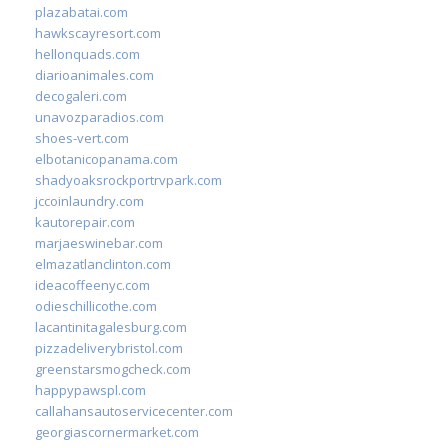
plazabatai.com
hawkscayresort.com
hellonquads.com
diarioanimales.com
decogaleri.com
unavozparadios.com
shoes-vert.com
elbotanicopanama.com
shadyoaksrockportrvpark.com
jccoinlaundry.com
kautorepair.com
marjaeswinebar.com
elmazatlanclinton.com
ideacoffeenyc.com
odieschillicothe.com
lacantinitagalesburg.com
pizzadeliverybristol.com
greenstarsmogcheck.com
happypawspl.com
callahansautoservicecenter.com
georgiascornermarket.com