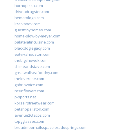
hornopizza.com
driveadragster.com
hematologa.com
lizaivanov.com
guesttinyhomes.com
home-plow-by-meyer.com
palatelatincuisine.com
blackdoglegacy.com
eatvivahouston.com
thebigshowok.com
chimeandstave.com
greatwallseafoodny.com
theloverose.com
gabriovoice.com
resinflowart.com
p-sports.net
korsairstreetwear.com
petshopallston.com
avenue26tacos.com
topgglasses.com
broadmoornailsspacoloradosprings.com