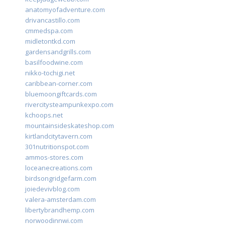
anatomyofadventure.com
drivancastillo.com
cmmedspa.com
midletontkd.com
gardensandgrills.com
basilfoodwine.com
nikko-tochigi.net
caribbean-corner.com
bluemoongiftcards.com
rivercitysteampunkexpo.com
kchoops.net
mountainsideskateshop.com
kirtlandcitytavern.com
301nutritionspot.com
ammos-stores.com
loceanecreations.com
birdsongridgefarm.com
joiedevivblog.com
valera-amsterdam.com
libertybrandhemp.com
norwoodinnwi.com