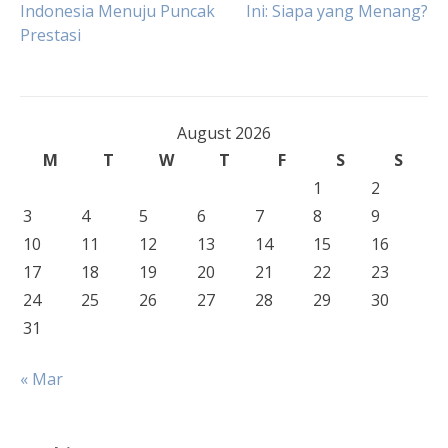
Indonesia Menuju Puncak
Ini: Siapa yang Menang?
Prestasi
navigation
August 2026
M
T
W
T
F
S
S
1
2
3
4
5
6
7
8
9
10
11
12
13
14
15
16
17
18
19
20
21
22
23
24
25
26
27
28
29
30
31
« Mar