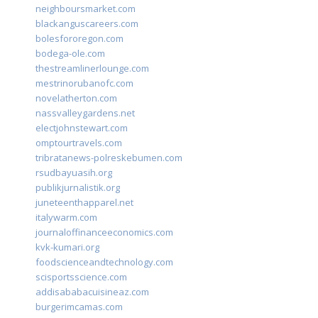
neighboursmarket.com
blackanguscareers.com
bolesfororegon.com
bodega-ole.com
thestreamlinerlounge.com
mestrinorubanofc.com
novelatherton.com
nassvalleygardens.net
electjohnstewart.com
omptourtravels.com
tribratanews-polreskebumen.com
rsudbayuasih.org
publikjurnalistik.org
juneteenthapparel.net
italywarm.com
journaloffinanceeconomics.com
kvk-kumari.org
foodscienceandtechnology.com
scisportsscience.com
addisababacuisineaz.com
burgerimcamas.com