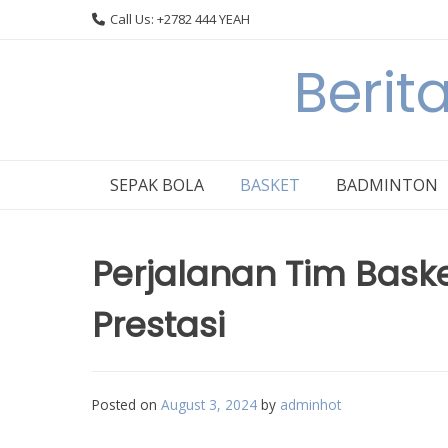
Skip
Call Us: +2782 444 YEAH
to
content
Berit
SEPAK BOLA
BASKET
BADMINTON
Perjalanan Tim Bask
Prestasi
Posted on
August 3, 2024
by
adminhot