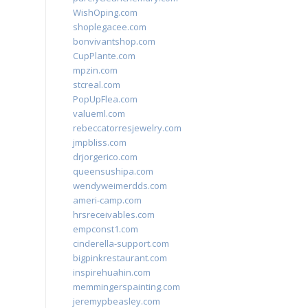
WishOping.com
shoplegacee.com
bonvivantshop.com
CupPlante.com
mpzin.com
stcreal.com
PopUpFlea.com
valueml.com
rebeccatorresjewelry.com
jmpbliss.com
drjorgerico.com
queensushipa.com
wendyweimerdds.com
ameri-camp.com
hrsreceivables.com
empconst1.com
cinderella-support.com
bigpinkrestaurant.com
inspirehuahin.com
memmingerspainting.com
jeremypbeasley.com