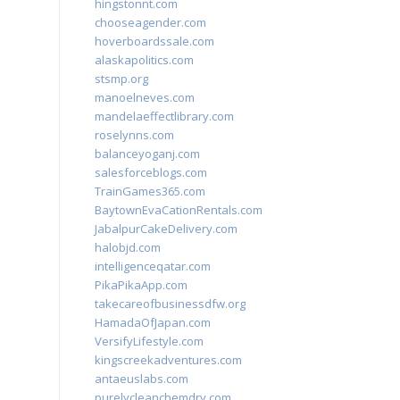
hingstonnt.com
chooseagender.com
hoverboardssale.com
alaskapolitics.com
stsmp.org
manoelneves.com
mandelaeffectlibrary.com
roselynns.com
balanceyoganj.com
salesforceblogs.com
TrainGames365.com
BaytownEvaCationRentals.com
JabalpurCakeDelivery.com
halobjd.com
intelligenceqatar.com
PikaPikaApp.com
takecareofbusinessdfw.org
HamadaOfJapan.com
VersifyLifestyle.com
kingscreekadventures.com
antaeuslabs.com
purelycleanchemdry.com