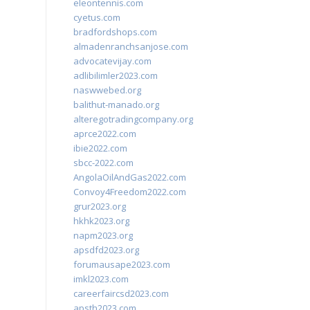
eleontennis.com
cyetus.com
bradfordshops.com
almadenranchsanjose.com
advocatevijay.com
adlibilimler2023.com
naswwebed.org
balithut-manado.org
alteregotradingcompany.org
aprce2022.com
ibie2022.com
sbcc-2022.com
AngolaOilAndGas2022.com
Convoy4Freedom2022.com
grur2023.org
hkhk2023.org
napm2023.org
apsdfd2023.org
forumausape2023.com
imkl2023.com
careerfaircsd2023.com
apsth2023.com