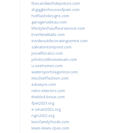
thesandwichdepotcos.com
drgiggleshouseofpain.com
hotflashdesigns.com
garagenadeau.com
lifestylechauffeurservice.com
EverNewNails.com
insideoutdecoratingcentre.com
salvatoresinpoint.com
jovialfloralco.com
johnlscotthometeam.com
u-seehomes.com
watersportslagonissi.com
mischieffashion.com
eduwyre.com
retro-interiors.com
theblvd-boise.com
fpet2023.org
e-smart2022.org
ngrc2022.org
leesfamilyfoods.com
lewis-lewis-cpas.com