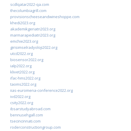
scdlqatar2022-qa.com
thecolumbiagrill.com
provisionscheeseandwineshoppe.com
khedi2023.org
akademikgeriatri2023.org
marmarapediatri2023.org
emchie2023.org
girisimselradyoloji2022.org
utcd2022.org
biosensor2022.org
ialp2022.org
klivet2022.org
ifac-hms2022.org
taoms2022.org
iias-euromena-conference2022.org
ivd2022.org
csity2022.org
ibsarstudyabroad.com
bennusehgall.com
tsecincinnati.com
roderconstructiongroup.com