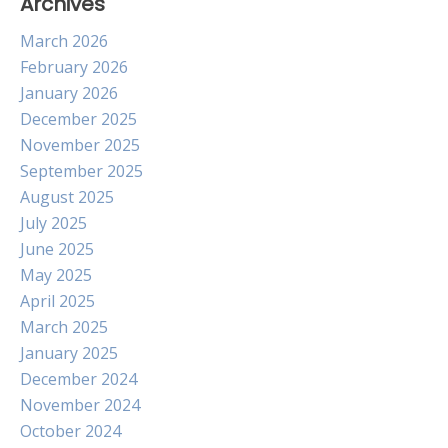
Archives
March 2026
February 2026
January 2026
December 2025
November 2025
September 2025
August 2025
July 2025
June 2025
May 2025
April 2025
March 2025
January 2025
December 2024
November 2024
October 2024