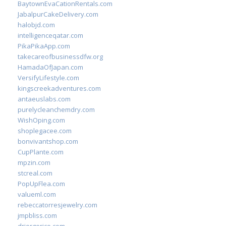
BaytownEvaCationRentals.com
JabalpurCakeDelivery.com
halobjd.com
intelligenceqatar.com
PikaPikaApp.com
takecareofbusinessdfw.org
HamadaOfJapan.com
VersifyLifestyle.com
kingscreekadventures.com
antaeuslabs.com
purelycleanchemdry.com
WishOping.com
shoplegacee.com
bonvivantshop.com
CupPlante.com
mpzin.com
stcreal.com
PopUpFlea.com
valueml.com
rebeccatorresjewelry.com
jmpbliss.com