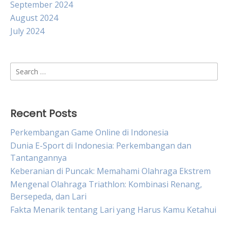
September 2024
August 2024
July 2024
Search
for:
Recent Posts
Perkembangan Game Online di Indonesia
Dunia E-Sport di Indonesia: Perkembangan dan
Tantangannya
Keberanian di Puncak: Memahami Olahraga Ekstrem
Mengenal Olahraga Triathlon: Kombinasi Renang,
Bersepeda, dan Lari
Fakta Menarik tentang Lari yang Harus Kamu Ketahui