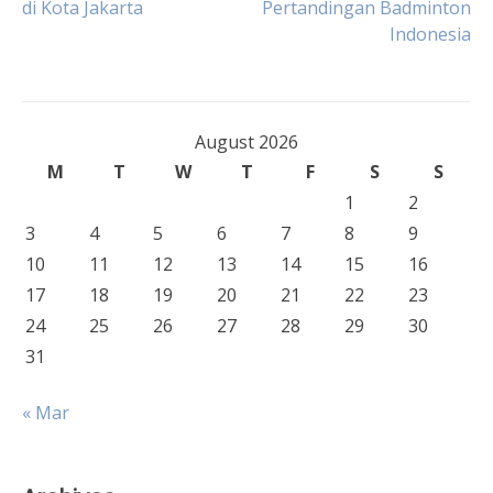
di Kota Jakarta
Pertandingan Badminton
Indonesia
navigation
August 2026
M
T
W
T
F
S
S
1
2
3
4
5
6
7
8
9
10
11
12
13
14
15
16
17
18
19
20
21
22
23
24
25
26
27
28
29
30
31
« Mar