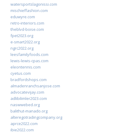
watersportslagonissi.com
mischieffashion.com
eduwyre.com
retro-interiors.com
theblvd-boise.com
fpet2023.org
e-smart2022.org
ngrc2022.org
leesfamilyfoods.com
lewis-lewis-cpas.com
eleontennis.com
cyetus.com
bradfordshops.com
almadenranchsanjose.com
advocatevijay.com
adlibilimler2023.com
naswwebed.org
balithut-manado.org
alteregotradingcompany.org
aprce2022.com
ibie2022.com