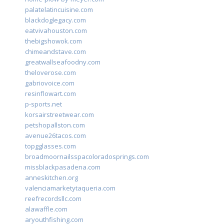
palatelatincuisine.com
blackdoglegacy.com
eatvivahouston.com
thebigshowok.com
chimeandstave.com
greatwallseafoodny.com
theloverose.com
gabriovoice.com
resinflowart.com
p-sports.net
korsairstreetwear.com
petshopallston.com
avenue26tacos.com
topgglasses.com
broadmoornailsspacoloradosprings.com
missblackpasadena.com
anneskitchen.org
valenciamarketytaqueria.com
reefrecordsllc.com
alawaffle.com
aryouthfishing.com