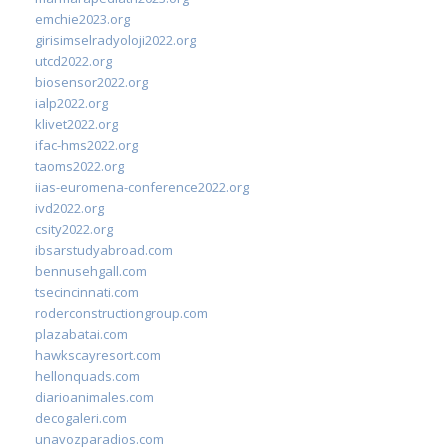
emchie2023.org
girisimselradyoloji2022.org
utcd2022.org
biosensor2022.org
ialp2022.org
klivet2022.org
ifac-hms2022.org
taoms2022.org
iias-euromena-conference2022.org
ivd2022.org
csity2022.org
ibsarstudyabroad.com
bennusehgall.com
tsecincinnati.com
roderconstructiongroup.com
plazabatai.com
hawkscayresort.com
hellonquads.com
diarioanimales.com
decogaleri.com
unavozparadios.com