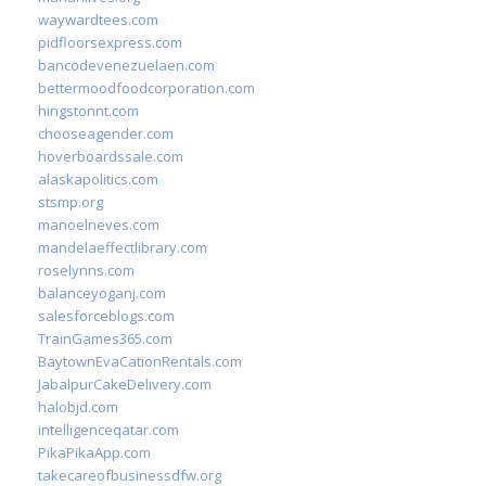
waywardtees.com
pidfloorsexpress.com
bancodevenezuelaen.com
bettermoodfoodcorporation.com
hingstonnt.com
chooseagender.com
hoverboardssale.com
alaskapolitics.com
stsmp.org
manoelneves.com
mandelaeffectlibrary.com
roselynns.com
balanceyoganj.com
salesforceblogs.com
TrainGames365.com
BaytownEvaCationRentals.com
JabalpurCakeDelivery.com
halobjd.com
intelligenceqatar.com
PikaPikaApp.com
takecareofbusinessdfw.org