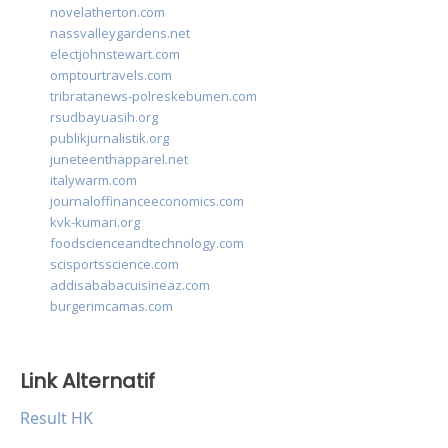
novelatherton.com
nassvalleygardens.net
electjohnstewart.com
omptourtravels.com
tribratanews-polreskebumen.com
rsudbayuasih.org
publikjurnalistik.org
juneteenthapparel.net
italywarm.com
journaloffinanceeconomics.com
kvk-kumari.org
foodscienceandtechnology.com
scisportsscience.com
addisababacuisineaz.com
burgerimcamas.com
Link Alternatif
Result HK