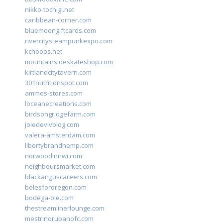
nikko-tochigi.net
caribbean-corner.com
bluemoongiftcards.com
rivercitysteampunkexpo.com
kchoops.net
mountainsideskateshop.com
kirtlandcitytavern.com
301nutritionspot.com
ammos-stores.com
loceanecreations.com
birdsongridgefarm.com
joiedevivblog.com
valera-amsterdam.com
libertybrandhemp.com
norwoodinnwi.com
neighboursmarket.com
blackanguscareers.com
bolesfororegon.com
bodega-ole.com
thestreamlinerlounge.com
mestrinorubanofc.com