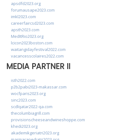
apsdfd2023.org
forumausape2023.com
imkl2023.com
careerfaircsd2023.com
apsth2023.com
MedItRio2023.org
lcicon2023boston.com
waitangidayfestival2022.com
vacancesscolaires2022.com
MEDIA PARTNER II
isth2022.com
p2b2pabi2023-makassar.com
wocfparis2023.org
sinc2023.com
scdlqatar2022-qa.com
thecolumbiagrill.com
provisionscheeseandwineshoppe.com
khedi2023.org
akademikgeriatri2023.org
marmarapediatri2023.org