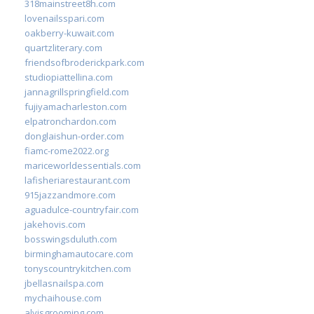
318mainstreet8h.com
lovenailsspari.com
oakberry-kuwait.com
quartzliterary.com
friendsofbroderickpark.com
studiopiattellina.com
jannagrillspringfield.com
fujiyamacharleston.com
elpatronchardon.com
donglaishun-order.com
fiamc-rome2022.org
mariceworldessentials.com
lafisheriarestaurant.com
915jazzandmore.com
aguadulce-countryfair.com
jakehovis.com
bosswingsduluth.com
birminghamautocare.com
tonyscountrykitchen.com
jbellasnailspa.com
mychaihouse.com
alvisgrooming.com