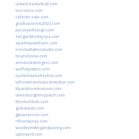
united-basketball.com
tios-tacos.com
cafecito-satx.com
graduacionviu2023.com
pecanjackstogo.com
zengardendayspa.com
sparklejewelryinc.com
ironcladtattoostudio.com
bruinshome.com
annascleaningsvc.com
wolfcitytattoo.com
oysterbayturkeytrot.com
lafronterarestauranteybar.com
lilyandrosetearoom.com
olivesburgberrypatch.com
theslushkids.com
giobastian.com
glpascensori.com
rifloorepoxy.com
woolleymillingandpaving.com
uptonpvd.com