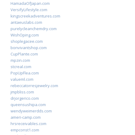
HamadaOfJapan.com
VersifyLifestyle.com
kingscreekadventures.com
antaeuslabs.com
purelycleanchemdry.com
WishOping.com
shoplegacee.com
bonvivantshop.com
CupPlante.com
mpzin.com
stcreal.com
PopUpFlea.com
valueml.com
rebeccatorresjewelry.com
jmpbliss.com
drjorgerico.com
queensushipa.com
wendyweimerdds.com
ameri-camp.com
hrsreceivables.com
empconst1.com