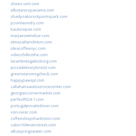
shoes-vert.com
elbotanicopanama.com
shadyoaksrockportrvpark.com
jccoinlaundry.com
kautorepair.com
marjaeswinebar.com
elmazatlanclinton.com
ideacoffeenyc.com
odieschillicothe.com
lacantinitagalesburg.com
pizzadeliverybristol.com
greenstarsmogcheck.com
happypawspl.com
callahansautoservicecenter.com
georgiascornermarket.com
perfectfit24-7.com
portugalprivatedriver.com
von-racer.com
coffeeshopcharleston.com
salon104mainstreet.com
alkaspringswater.com