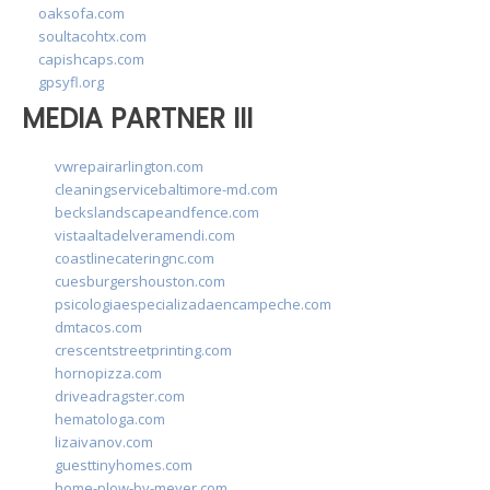
oaksofa.com
soultacohtx.com
capishcaps.com
gpsyfl.org
MEDIA PARTNER III
vwrepairarlington.com
cleaningservicebaltimore-md.com
beckslandscapeandfence.com
vistaaltadelveramendi.com
coastlinecateringnc.com
cuesburgershouston.com
psicologiaespecializadaencampeche.com
dmtacos.com
crescentstreetprinting.com
hornopizza.com
driveadragster.com
hematologa.com
lizaivanov.com
guesttinyhomes.com
home-plow-by-meyer.com