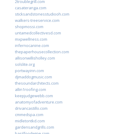
2troublegrill.com
casateranga.com
sticksandstonesstudiooh.com
walkers-treeservice.com
shopmossi.com
untamedcollectivesd.com
mxpwellness.com
infernocanine.com
thepaperhousecollection.com
allisonwillisholley.com
solslite.org
portwayinn.com
djmaddogmusic.com
thesoundarchitects.com
allin1roofing.com
keepjudgewebb.com
anatomyofadventure.com
drivancastillo.com
cmmedspa.com
midletontkd.com
gardensandgrills.com
basilfoodwine.com