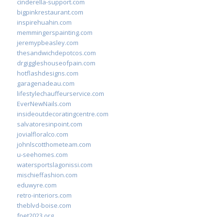
cinderella-support.com
bigpinkrestaurant.com
inspirehuahin.com
memmingerspainting.com
jeremypbeasley.com
thesandwichdepotcos.com
drgiggleshouseofpain.com
hotflashdesigns.com
garagenadeau.com
lifestylechauffeurservice.com
EverNewNails.com
insideoutdecoratingcentre.com
salvatoresinpoint.com
jovialfloralco.com
johnlscotthometeam.com
u-seehomes.com
watersportslagonissi.com
mischieffashion.com
eduwyre.com
retro-interiors.com
theblvd-boise.com
fpet2023.org