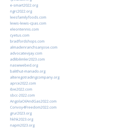
e-smart2022.org
ngrc2022.org
leesfamilyfoods.com
lewis-lewis-cpas.com
eleontennis.com
cyetus.com
bradfordshops.com
almadenranchsanjose.com
advocatevijay.com
adlibilimler2023.com
naswwebed.org
balithut-manado.org
alteregotradingcompany.org
aprce2022.com
ibie2022.com
sbcc-2022.com
AngolaOilAndGas2022.com
Convoy4Freedom2022.com
grur2023.org
hkhk2023.org
napm2023.org