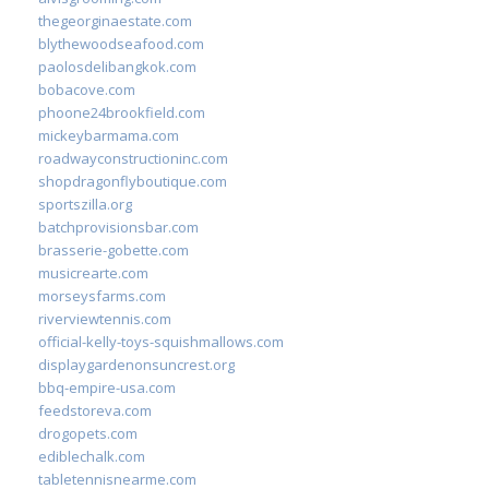
thegeorginaestate.com
blythewoodseafood.com
paolosdelibangkok.com
bobacove.com
phoone24brookfield.com
mickeybarmama.com
roadwayconstructioninc.com
shopdragonflyboutique.com
sportszilla.org
batchprovisionsbar.com
brasserie-gobette.com
musicrearte.com
morseysfarms.com
riverviewtennis.com
official-kelly-toys-squishmallows.com
displaygardenonsuncrest.org
bbq-empire-usa.com
feedstoreva.com
drogopets.com
ediblechalk.com
tabletennisnearme.com