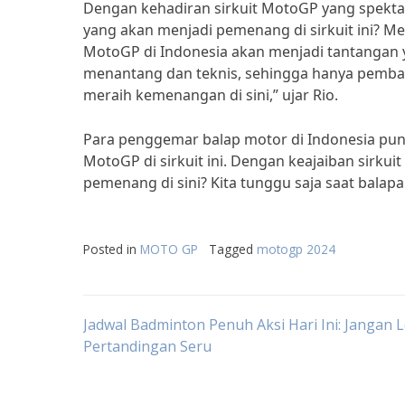
Dengan kehadiran sirkuit MotoGP yang spektak
yang akan menjadi pemenang di sirkuit ini? Me
MotoGP di Indonesia akan menjadi tantangan ya
menantang dan teknis, sehingga hanya pembala
meraih kemenangan di sini,” ujar Rio.
Para penggemar balap motor di Indonesia pun
MotoGP di sirkuit ini. Dengan keajaiban sirku
pemenang di sini? Kita tunggu saja saat balapa
Posted in
MOTO GP
Tagged
motogp 2024
Post
Jadwal Badminton Penuh Aksi Hari Ini: Jangan 
Pertandingan Seru
navigation