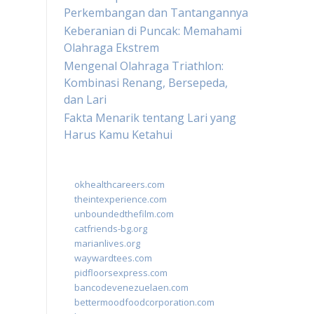
Perkembangan dan Tantangannya
Keberanian di Puncak: Memahami
Olahraga Ekstrem
Mengenal Olahraga Triathlon:
Kombinasi Renang, Bersepeda,
dan Lari
Fakta Menarik tentang Lari yang
Harus Kamu Ketahui
okhealthcareers.com
theintexperience.com
unboundedthefilm.com
catfriends-bg.org
marianlives.org
waywardtees.com
pidfloorsexpress.com
bancodevenezuelaen.com
bettermoodfoodcorporation.com