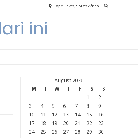
Cape Town, South Africa
ri ini
August 2026
M
T
W
T
F
S
S
1
2
3
4
5
6
7
8
9
10
11
12
13
14
15
16
17
18
19
20
21
22
23
24
25
26
27
28
29
30