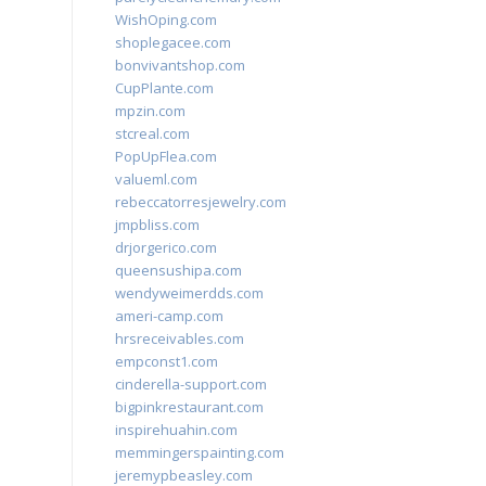
WishOping.com
shoplegacee.com
bonvivantshop.com
CupPlante.com
mpzin.com
stcreal.com
PopUpFlea.com
valueml.com
rebeccatorresjewelry.com
jmpbliss.com
drjorgerico.com
queensushipa.com
wendyweimerdds.com
ameri-camp.com
hrsreceivables.com
empconst1.com
cinderella-support.com
bigpinkrestaurant.com
inspirehuahin.com
memmingerspainting.com
jeremypbeasley.com