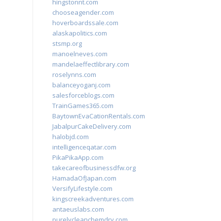
hingstonnt.com
chooseagender.com
hoverboardssale.com
alaskapolitics.com
stsmp.org
manoelneves.com
mandelaeffectlibrary.com
roselynns.com
balanceyoganj.com
salesforceblogs.com
TrainGames365.com
BaytownEvaCationRentals.com
JabalpurCakeDelivery.com
halobjd.com
intelligenceqatar.com
PikaPikaApp.com
takecareofbusinessdfw.org
HamadaOfJapan.com
VersifyLifestyle.com
kingscreekadventures.com
antaeuslabs.com
purelycleanchemdry.com