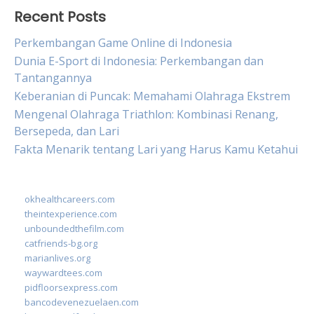
Recent Posts
Perkembangan Game Online di Indonesia
Dunia E-Sport di Indonesia: Perkembangan dan
Tantangannya
Keberanian di Puncak: Memahami Olahraga Ekstrem
Mengenal Olahraga Triathlon: Kombinasi Renang,
Bersepeda, dan Lari
Fakta Menarik tentang Lari yang Harus Kamu Ketahui
okhealthcareers.com
theintexperience.com
unboundedthefilm.com
catfriends-bg.org
marianlives.org
waywardtees.com
pidfloorsexpress.com
bancodevenezuelaen.com