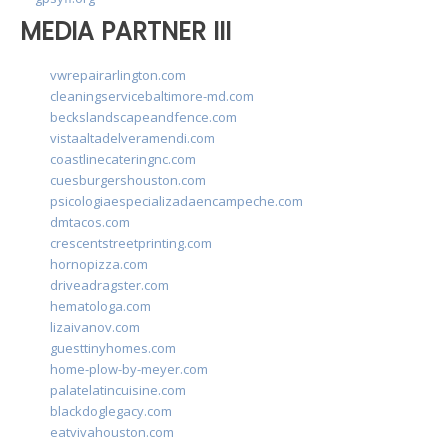
MEDIA PARTNER III
vwrepairarlington.com
cleaningservicebaltimore-md.com
beckslandscapeandfence.com
vistaaltadelveramendi.com
coastlinecateringnc.com
cuesburgershouston.com
psicologiaespecializadaencampeche.com
dmtacos.com
crescentstreetprinting.com
hornopizza.com
driveadragster.com
hematologa.com
lizaivanov.com
guesttinyhomes.com
home-plow-by-meyer.com
palatelatincuisine.com
blackdoglegacy.com
eatvivahouston.com