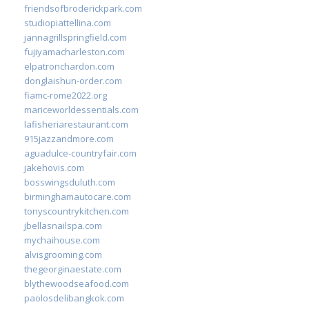
friendsofbroderickpark.com
studiopiattellina.com
jannagrillspringfield.com
fujiyamacharleston.com
elpatronchardon.com
donglaishun-order.com
fiamc-rome2022.org
mariceworldessentials.com
lafisheriarestaurant.com
915jazzandmore.com
aguadulce-countryfair.com
jakehovis.com
bosswingsduluth.com
birminghamautocare.com
tonyscountrykitchen.com
jbellasnailspa.com
mychaihouse.com
alvisgrooming.com
thegeorginaestate.com
blythewoodseafood.com
paolosdelibangkok.com