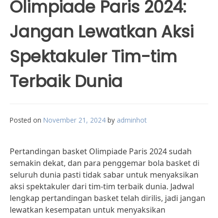
Olimpiade Paris 2024:
Jangan Lewatkan Aksi
Spektakuler Tim-tim
Terbaik Dunia
Posted on
November 21, 2024
by
adminhot
Pertandingan basket Olimpiade Paris 2024 sudah
semakin dekat, dan para penggemar bola basket di
seluruh dunia pasti tidak sabar untuk menyaksikan
aksi spektakuler dari tim-tim terbaik dunia. Jadwal
lengkap pertandingan basket telah dirilis, jadi jangan
lewatkan kesempatan untuk menyaksikan