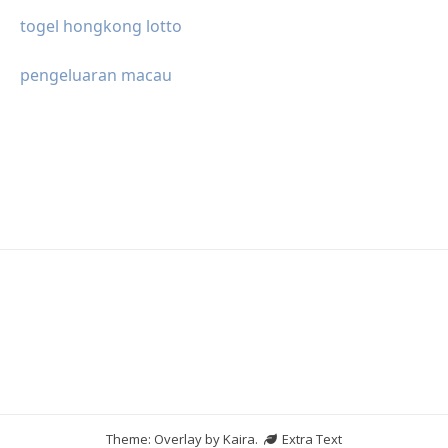
togel hongkong lotto
pengeluaran macau
Theme: Overlay by
Kaira
.
Extra Text