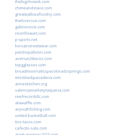
thebigshowok.com
chimeandstave.com
greatwallseafoodny.com
theloverose.com
gabriovoice.com
resinflowart.com
p-sports.net
korsairstreetwear.com
petshopallston.com
avenue26tacos.com
topgglasses.com
broadmoornailsspacoloradosprings.com
missblackpasadena.com
anneskitchen.org
valenciamarketytaqueria.com
reefrecordsllc.com
alawaffle.com
aryouthfishing.com
united-basketball.com
tios-tacos.com
cafecito-satx.com
graduacionviu2023.com