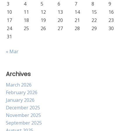
3
4
5
6
7
8
9
10
11
12
13
14
15
16
17
18
19
20
21
22
23
24
25
26
27
28
29
30
31
« Mar
Archives
March 2026
February 2026
January 2026
December 2025
November 2025
September 2025
August 2025