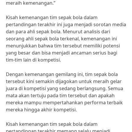
meraih kemenangan.”
Kisah kemenangan tim sepak bola dalam
pertandingan terakhir ini juga menjadi sorotan media
dan para ahli sepak bola. Menurut analisis dari
seorang ahli sepak bola terkenal, kemenangan ini
menunjukkan bahwa tim tersebut memiliki potensi
yang besar dan bisa menjadi ancaman serius bagi
tim-tim lain di kompetisi.
Dengan kemenangan gemilang ini, tim sepak bola
tersebut kini semakin dijagokan untuk meraih gelar
juara di kompetisi yang sedang berlangsung. Semua
mata akan tertuju pada tim tersebut dan apakah
mereka mampu mempertahankan performa terbaik
mereka hingga akhir kompetisi.
Kisah kemenangan tim sepak bola dalam
pertandingan terakhir memang selalu menjadi