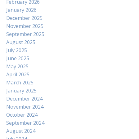
February 2026
January 2026
December 2025
November 2025
September 2025
August 2025
July 2025
June 2025
May 2025
April 2025
March 2025
January 2025
December 2024
November 2024
October 2024
September 2024
August 2024