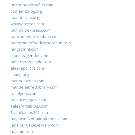
unboundedthefilm.com
catfriends-bg.org
marianlives.org
waywardtees.com
pidfloorsexpress.com
bancodevenezuelaen.com
bettermoodfoodcorporation.com
hingstonnt.com
chooseagender.com
hoverboardssale.com
alaskapolitics.com
stsmp.org
manoelneves.com
mandelaeffectlibrary.com
roselynns.com
balanceyoganj.com
salesforceblogs.com
TrainGames365.com
BaytownEvaCationRentals.com
JabalpurCakeDelivery.com
halobjd.com