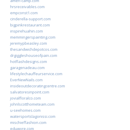
ameri-camp.com
hrsreceivables.com
empconst1.com
cinderella-support.com
bigpinkrestaurant.com
inspirehuahin.com
memmingerspainting.com
jeremypbeasley.com
thesandwichdepotcos.com
drgiggleshouseofpain.com
hotflashdesigns.com
garagenadeau.com
lifestylechauffeurservice.com
EverNewNails.com
insideoutdecoratingcentre.com
salvatoresinpoint.com
jovialfloralco.com
johnlscotthometeam.com
u-seehomes.com
watersportslagonissi.com
mischieffashion.com
eduwyre.com