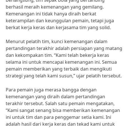
berlangsung, tim sepak bola yang bertanding
berhasil meraih kemenangan yang gemilang.
Kemenangan ini tidak hanya diraih berkat
keterampilan dan keunggulan pemain, tetapi juga
berkat kerja keras dan kerjasama tim yang solid.
Menurut pelatih tim, kunci kemenangan dalam
pertandingan terakhir adalah persiapan yang matang
dan kekompakan tim. “Kami telah bekerja keras
selama ini untuk mencapai kemenangan ini. Semua
pemain memberikan yang terbaik dan mengikuti
strategi yang telah kami susun,” ujar pelatih tersebut.
Para pemain juga merasa bangga dengan
kemenangan yang diraih dalam pertandingan
terakhir tersebut. Salah satu pemain mengatakan,
“Kami sangat senang bisa memberikan kemenangan
ini untuk tim dan para penggemar setia kami. Ini
adalah hasil dari kerja keras dan tekad kami untuk