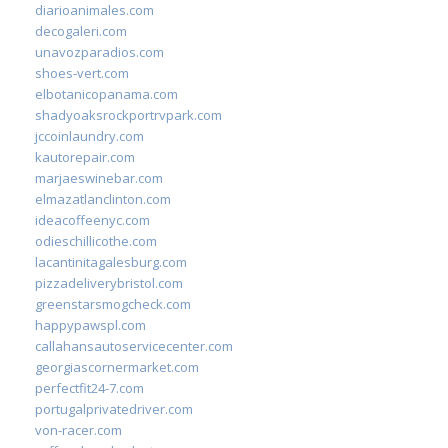
diarioanimales.com
decogaleri.com
unavozparadios.com
shoes-vert.com
elbotanicopanama.com
shadyoaksrockportrvpark.com
jccoinlaundry.com
kautorepair.com
marjaeswinebar.com
elmazatlanclinton.com
ideacoffeenyc.com
odieschillicothe.com
lacantinitagalesburg.com
pizzadeliverybristol.com
greenstarsmogcheck.com
happypawspl.com
callahansautoservicecenter.com
georgiascornermarket.com
perfectfit24-7.com
portugalprivatedriver.com
von-racer.com