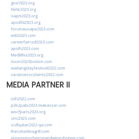
grur2023.org
hkhk2023.org
napm2023.org
apsdfd2023.org
forumausape2023.com
imkl2023.com
careerfaircsd2023.com
apsth2023.com
MedItRio2023.org
lcicon2023boston.com
waitangidayfestival2022.com
vacancesscolaires2022.com
MEDIA PARTNER II
isth2022.com
p2b2pabi2023-makassar.com
wocfparis2023.org
sinc2023.com
scdlqatar2022-qa.com
thecolumbiagrill.com
provisionscheeseandwineshoppe.com