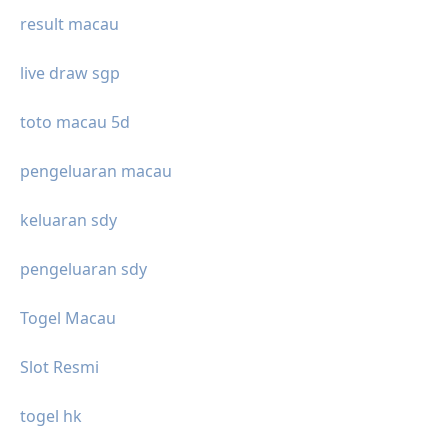
result macau
live draw sgp
toto macau 5d
pengeluaran macau
keluaran sdy
pengeluaran sdy
Togel Macau
Slot Resmi
togel hk