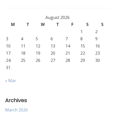
August 2026
M
T
W
T
F
S
S
1
2
3
4
5
6
7
8
9
10
11
12
13
14
15
16
17
18
19
20
21
22
23
24
25
26
27
28
29
30
31
« Mar
Archives
March 2026