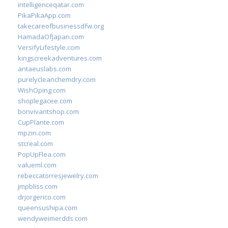
intelligenceqatar.com
PikaPikaApp.com
takecareofbusinessdfw.org
HamadaOfJapan.com
VersifyLifestyle.com
kingscreekadventures.com
antaeuslabs.com
purelycleanchemdry.com
WishOping.com
shoplegacee.com
bonvivantshop.com
CupPlante.com
mpzin.com
stcreal.com
PopUpFlea.com
valueml.com
rebeccatorresjewelry.com
jmpbliss.com
drjorgerico.com
queensushipa.com
wendyweimerdds.com