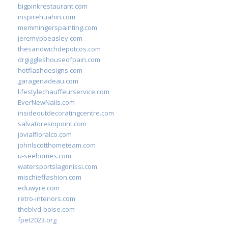
bigpinkrestaurant.com
inspirehuahin.com
memmingerspainting.com
jeremypbeasley.com
thesandwichdepotcos.com
drgiggleshouseofpain.com
hotflashdesigns.com
garagenadeau.com
lifestylechauffeurservice.com
EverNewNails.com
insideoutdecoratingcentre.com
salvatoresinpoint.com
jovialfloralco.com
johnlscotthometeam.com
u-seehomes.com
watersportslagonissi.com
mischieffashion.com
eduwyre.com
retro-interiors.com
theblvd-boise.com
fpet2023.org