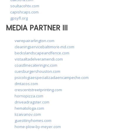
soultacohtx.com
capishcaps.com
gpsyfl.org
MEDIA PARTNER III
vwrepairarlington.com
cleaningservicebaltimore-md.com
beckslandscapeandfence.com
vistaaltadelveramendi.com
coastlinecateringnc.com
cuesburgershouston.com
psicologiaespecializadaencampeche.com
dmtacos.com
crescentstreetprinting.com
hornopizza.com
driveadragster.com
hematologa.com
lizaivanov.com
guesttinyhomes.com
home-plow-by-meyer.com