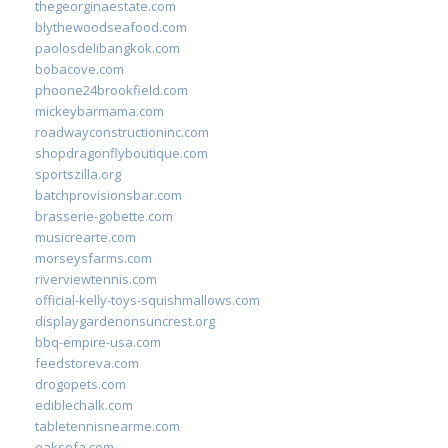
thegeorginaestate.com
blythewoodseafood.com
paolosdelibangkok.com
bobacove.com
phoone24brookfield.com
mickeybarmama.com
roadwayconstructioninc.com
shopdragonflyboutique.com
sportszilla.org
batchprovisionsbar.com
brasserie-gobette.com
musicrearte.com
morseysfarms.com
riverviewtennis.com
official-kelly-toys-squishmallows.com
displaygardenonsuncrest.org
bbq-empire-usa.com
feedstoreva.com
drogopets.com
ediblechalk.com
tabletennisnearme.com
oaksofa.com