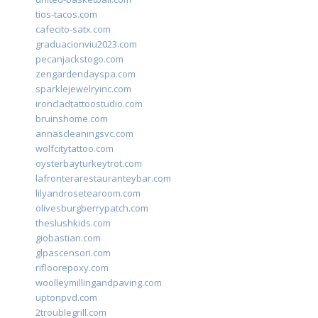
tios-tacos.com
cafecito-satx.com
graduacionviu2023.com
pecanjackstogo.com
zengardendayspa.com
sparklejewelryinc.com
ironcladtattoostudio.com
bruinshome.com
annascleaningsvc.com
wolfcitytattoo.com
oysterbayturkeytrot.com
lafronterarestauranteybar.com
lilyandrosetearoom.com
olivesburgberrypatch.com
theslushkids.com
giobastian.com
glpascensori.com
rifloorepoxy.com
woolleymillingandpaving.com
uptonpvd.com
2troublegrill.com