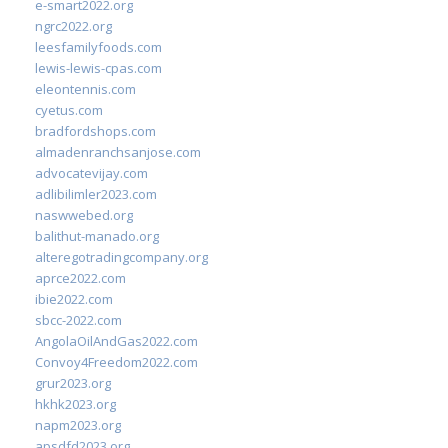
e-smart2022.org
ngrc2022.org
leesfamilyfoods.com
lewis-lewis-cpas.com
eleontennis.com
cyetus.com
bradfordshops.com
almadenranchsanjose.com
advocatevijay.com
adlibilimler2023.com
naswwebed.org
balithut-manado.org
alteregotradingcompany.org
aprce2022.com
ibie2022.com
sbcc-2022.com
AngolaOilAndGas2022.com
Convoy4Freedom2022.com
grur2023.org
hkhk2023.org
napm2023.org
apsdfd2023.org