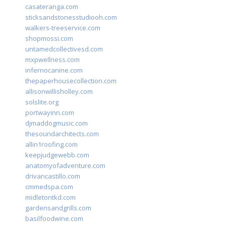
casateranga.com
sticksandstonesstudiooh.com
walkers-treeservice.com
shopmossi.com
untamedcollectivesd.com
mxpwellness.com
infernocanine.com
thepaperhousecollection.com
allisonwillisholley.com
solslite.org
portwayinn.com
djmaddogmusic.com
thesoundarchitects.com
allin1roofing.com
keepjudgewebb.com
anatomyofadventure.com
drivancastillo.com
cmmedspa.com
midletontkd.com
gardensandgrills.com
basilfoodwine.com