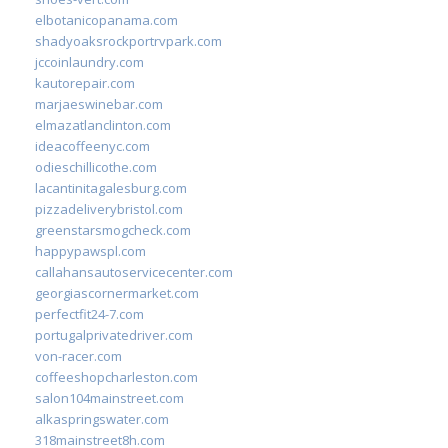
elbotanicopanama.com
shadyoaksrockportrvpark.com
jccoinlaundry.com
kautorepair.com
marjaeswinebar.com
elmazatlanclinton.com
ideacoffeenyc.com
odieschillicothe.com
lacantinitagalesburg.com
pizzadeliverybristol.com
greenstarsmogcheck.com
happypawspl.com
callahansautoservicecenter.com
georgiascornermarket.com
perfectfit24-7.com
portugalprivatedriver.com
von-racer.com
coffeeshopcharleston.com
salon104mainstreet.com
alkaspringswater.com
318mainstreet8h.com