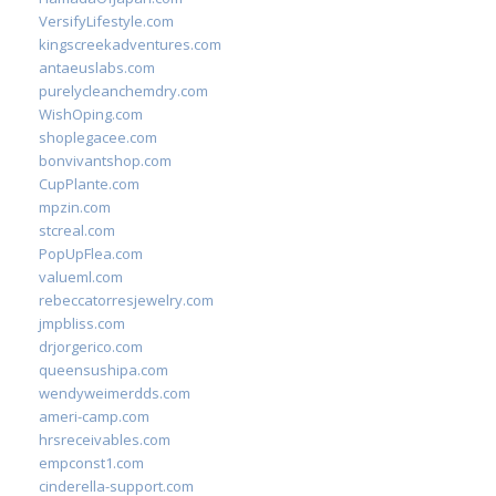
VersifyLifestyle.com
kingscreekadventures.com
antaeuslabs.com
purelycleanchemdry.com
WishOping.com
shoplegacee.com
bonvivantshop.com
CupPlante.com
mpzin.com
stcreal.com
PopUpFlea.com
valueml.com
rebeccatorresjewelry.com
jmpbliss.com
drjorgerico.com
queensushipa.com
wendyweimerdds.com
ameri-camp.com
hrsreceivables.com
empconst1.com
cinderella-support.com