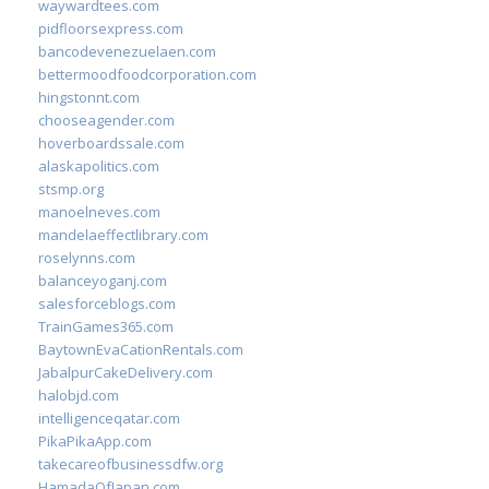
waywardtees.com
pidfloorsexpress.com
bancodevenezuelaen.com
bettermoodfoodcorporation.com
hingstonnt.com
chooseagender.com
hoverboardssale.com
alaskapolitics.com
stsmp.org
manoelneves.com
mandelaeffectlibrary.com
roselynns.com
balanceyoganj.com
salesforceblogs.com
TrainGames365.com
BaytownEvaCationRentals.com
JabalpurCakeDelivery.com
halobjd.com
intelligenceqatar.com
PikaPikaApp.com
takecareofbusinessdfw.org
HamadaOfJapan.com