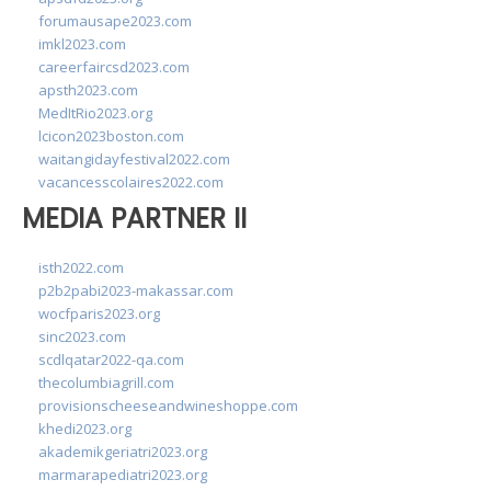
forumausape2023.com
imkl2023.com
careerfaircsd2023.com
apsth2023.com
MedItRio2023.org
lcicon2023boston.com
waitangidayfestival2022.com
vacancesscolaires2022.com
MEDIA PARTNER II
isth2022.com
p2b2pabi2023-makassar.com
wocfparis2023.org
sinc2023.com
scdlqatar2022-qa.com
thecolumbiagrill.com
provisionscheeseandwineshoppe.com
khedi2023.org
akademikgeriatri2023.org
marmarapediatri2023.org