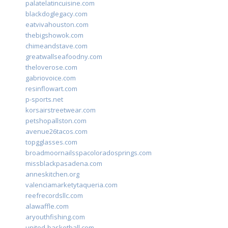
palatelatincuisine.com
blackdoglegacy.com
eatvivahouston.com
thebigshowok.com
chimeandstave.com
greatwallseafoodny.com
theloverose.com
gabriovoice.com
resinflowart.com
p-sports.net
korsairstreetwear.com
petshopallston.com
avenue26tacos.com
topgglasses.com
broadmoornailsspacoloradosprings.com
missblackpasadena.com
anneskitchen.org
valenciamarketytaqueria.com
reefrecordsllc.com
alawaffle.com
aryouthfishing.com
united-basketball.com