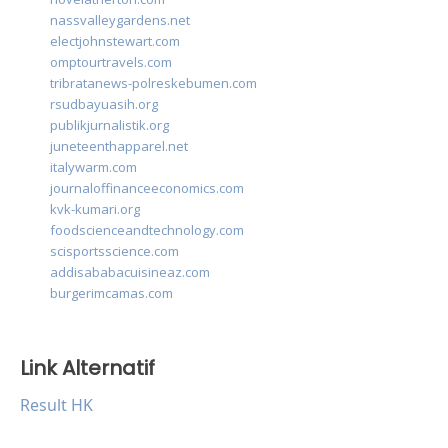
nassvalleygardens.net
electjohnstewart.com
omptourtravels.com
tribratanews-polreskebumen.com
rsudbayuasih.org
publikjurnalistik.org
juneteenthapparel.net
italywarm.com
journaloffinanceeconomics.com
kvk-kumari.org
foodscienceandtechnology.com
scisportsscience.com
addisababacuisineaz.com
burgerimcamas.com
Link Alternatif
Result HK