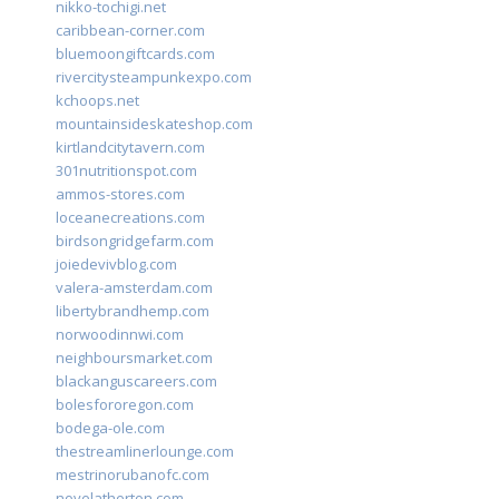
nikko-tochigi.net
caribbean-corner.com
bluemoongiftcards.com
rivercitysteampunkexpo.com
kchoops.net
mountainsideskateshop.com
kirtlandcitytavern.com
301nutritionspot.com
ammos-stores.com
loceanecreations.com
birdsongridgefarm.com
joiedevivblog.com
valera-amsterdam.com
libertybrandhemp.com
norwoodinnwi.com
neighboursmarket.com
blackanguscareers.com
bolesfororegon.com
bodega-ole.com
thestreamlinerlounge.com
mestrinorubanofc.com
novelatherton.com