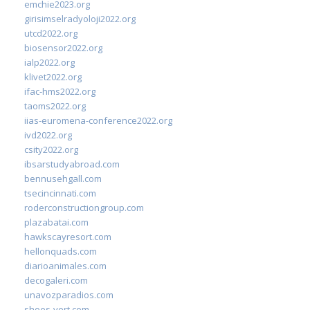
emchie2023.org
girisimselradyoloji2022.org
utcd2022.org
biosensor2022.org
ialp2022.org
klivet2022.org
ifac-hms2022.org
taoms2022.org
iias-euromena-conference2022.org
ivd2022.org
csity2022.org
ibsarstudyabroad.com
bennusehgall.com
tsecincinnati.com
roderconstructiongroup.com
plazabatai.com
hawkscayresort.com
hellonquads.com
diarioanimales.com
decogaleri.com
unavozparadios.com
shoes-vert.com