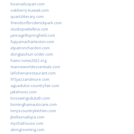
lovenailsspari.com
oakberry-kuwait.com
quartzliterary.com
friendsofbroderickpark.com
studiopiattellina.com
jannagrillspringfield.com
fujiyamacharleston.com
elpatronchardon.com
donglaishun-order.com
fiamc-rome2022.org
mariceworldessentials.com
lafisheriarestaurant.com
915jazzandmore.com
aguadulce-countryfair.com
jakehovis.com
bosswingsduluth.com
birminghamautocare.com
tonyscountrykitchen.com
jbellasnailspa.com
mychaihouse.com
alvisgrooming.com