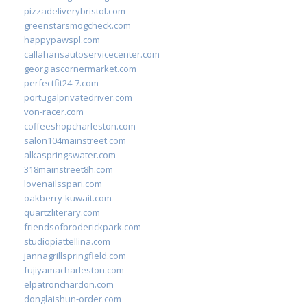
pizzadeliverybristol.com
greenstarsmogcheck.com
happypawspl.com
callahansautoservicecenter.com
georgiascornermarket.com
perfectfit24-7.com
portugalprivatedriver.com
von-racer.com
coffeeshopcharleston.com
salon104mainstreet.com
alkaspringswater.com
318mainstreet8h.com
lovenailsspari.com
oakberry-kuwait.com
quartzliterary.com
friendsofbroderickpark.com
studiopiattellina.com
jannagrillspringfield.com
fujiyamacharleston.com
elpatronchardon.com
donglaishun-order.com