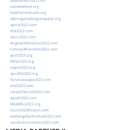
adlibilimler2023.com
naswwebed.org
balithut-manado.org
alteregotradingcompany.org
aprce2022.com
ibie2022.com
sbcc-2022.com
AngolaOilAndGas2022.com
Convoy4Freedom2022.com
grur2023.org
hkhk2023.org
napm2023.org
apsdfd2023.org
forumausape2023.com
imkl2023.com
careerfaircsd2023.com
apsth2023.com
MedItRio2023.org
lcicon2023boston.com
waitangidayfestival2022.com
vacancesscolaires2022.com