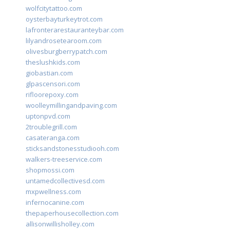
wolfcitytattoo.com
oysterbayturkeytrot.com
lafronterarestauranteybar.com
lilyandrosetearoom.com
olivesburgberrypatch.com
theslushkids.com
giobastian.com
glpascensori.com
rifloorepoxy.com
woolleymillingandpaving.com
uptonpvd.com
2troublegrill.com
casateranga.com
sticksandstonesstudiooh.com
walkers-treeservice.com
shopmossi.com
untamedcollectivesd.com
mxpwellness.com
infernocanine.com
thepaperhousecollection.com
allisonwillisholley.com