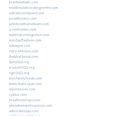
EverNewNails.com
insideoutdecoratingcentre.com
salvatoresinpoint.com
jovialfloralco.com
johnlscotthometeam.com
u-seehomes.com
watersportslagonissi.com
mischieffashion.com
eduwyre.com
retro-interiors.com
theblvd-boise.com
fpet2023.org
e-smart2022.org
ngrc2022.org
leesfamilyfoods.com
lewis-lewis-cpas.com
eleontennis.com
cyetus.com
bradfordshops.com
almadenranchsanjose.com
advocatevijay.com