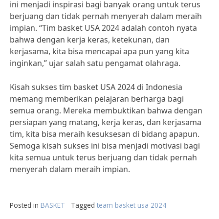
ini menjadi inspirasi bagi banyak orang untuk terus
berjuang dan tidak pernah menyerah dalam meraih
impian. “Tim basket USA 2024 adalah contoh nyata
bahwa dengan kerja keras, ketekunan, dan
kerjasama, kita bisa mencapai apa pun yang kita
inginkan,” ujar salah satu pengamat olahraga.
Kisah sukses tim basket USA 2024 di Indonesia
memang memberikan pelajaran berharga bagi
semua orang. Mereka membuktikan bahwa dengan
persiapan yang matang, kerja keras, dan kerjasama
tim, kita bisa meraih kesuksesan di bidang apapun.
Semoga kisah sukses ini bisa menjadi motivasi bagi
kita semua untuk terus berjuang dan tidak pernah
menyerah dalam meraih impian.
Posted in
BASKET
Tagged
team basket usa 2024