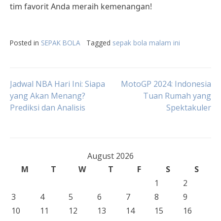
tim favorit Anda meraih kemenangan!
Posted in
SEPAK BOLA
Tagged
sepak bola malam ini
Post
Jadwal NBA Hari Ini: Siapa
MotoGP 2024: Indonesia
yang Akan Menang?
Tuan Rumah yang
Prediksi dan Analisis
Spektakuler
navigation
August 2026
M
T
W
T
F
S
S
1
2
3
4
5
6
7
8
9
10
11
12
13
14
15
16