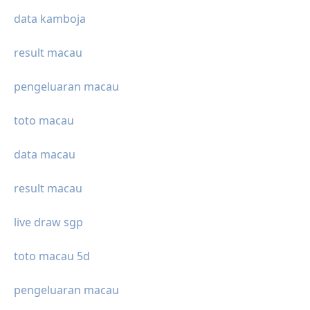
data kamboja
result macau
pengeluaran macau
toto macau
data macau
result macau
live draw sgp
toto macau 5d
pengeluaran macau