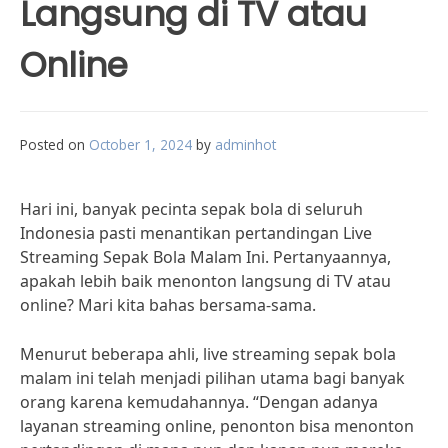
Langsung di TV atau
Online
Posted on
October 1, 2024
by
adminhot
Hari ini, banyak pecinta sepak bola di seluruh
Indonesia pasti menantikan pertandingan Live
Streaming Sepak Bola Malam Ini. Pertanyaannya,
apakah lebih baik menonton langsung di TV atau
online? Mari kita bahas bersama-sama.
Menurut beberapa ahli, live streaming sepak bola
malam ini telah menjadi pilihan utama bagi banyak
orang karena kemudahannya. “Dengan adanya
layanan streaming online, penonton bisa menonton