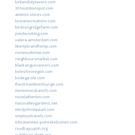
kirtlandcitytavern.com
301nutritionspot.com
ammos-stores.com
loceanecreations.com
birdsongridgefarm.com
joiedevivblog.com
valera-amsterdam.com
libertybrandhemp.com
norwoodinnwi.com
neighboursmarket.com
blackanguscareers.com
bolesfororegon.com
bodega-ole.com
thestreamlinerlounge.com
mestrinorubanofc.com
novelatherton.com
nassvalleygardens.net
electjohnstewart.com
omptourtravels.com
tribratanews-polreskebumen.com
rsudbayuasih.org
publikjurnalistik.org