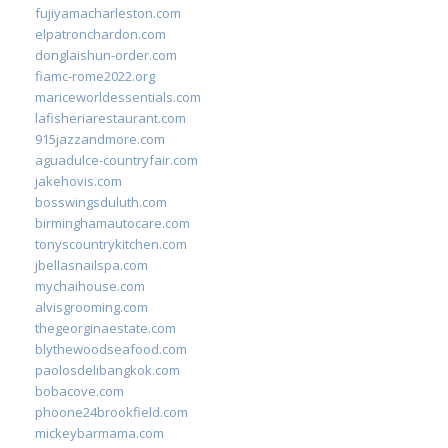
fujiyamacharleston.com
elpatronchardon.com
donglaishun-order.com
fiamc-rome2022.org
mariceworldessentials.com
lafisheriarestaurant.com
915jazzandmore.com
aguadulce-countryfair.com
jakehovis.com
bosswingsduluth.com
birminghamautocare.com
tonyscountrykitchen.com
jbellasnailspa.com
mychaihouse.com
alvisgrooming.com
thegeorginaestate.com
blythewoodseafood.com
paolosdelibangkok.com
bobacove.com
phoone24brookfield.com
mickeybarmama.com