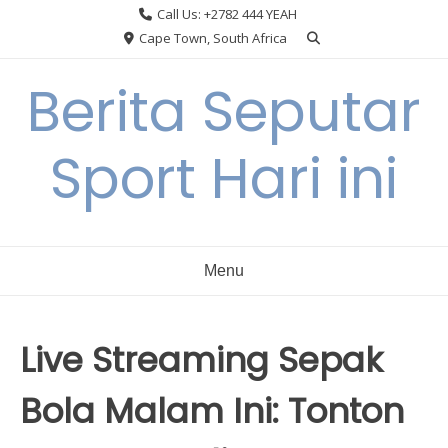
Skip
Call Us: +2782 444 YEAH
to
Cape Town, South Africa
content
Berita Seputar
Sport Hari ini
Menu
Live Streaming Sepak
Bola Malam Ini: Tonton