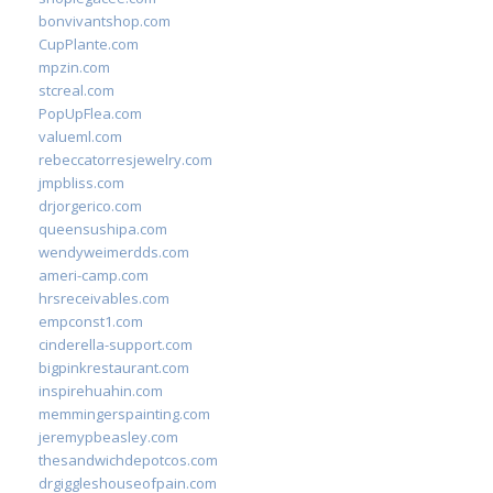
bonvivantshop.com
CupPlante.com
mpzin.com
stcreal.com
PopUpFlea.com
valueml.com
rebeccatorresjewelry.com
jmpbliss.com
drjorgerico.com
queensushipa.com
wendyweimerdds.com
ameri-camp.com
hrsreceivables.com
empconst1.com
cinderella-support.com
bigpinkrestaurant.com
inspirehuahin.com
memmingerspainting.com
jeremypbeasley.com
thesandwichdepotcos.com
drgiggleshouseofpain.com