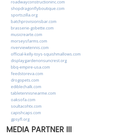
roadwayconstructioninc.com
shopdragonflyboutique.com
sportszilla.org
batchprovisionsbar.com
brasserie-gobette.com
musicrearte.com
morseysfarms.com
riverviewtennis.com
official-kelly-toys-squishmallows.com
displaygardenonsuncrest.org
bbq-empire-usa.com
feedstoreva.com
drogopets.com
ediblechalk.com
tabletennisnearme.com
oaksofa.com
soultacohtx.com
capishcaps.com
gpsyfl.org
MEDIA PARTNER III