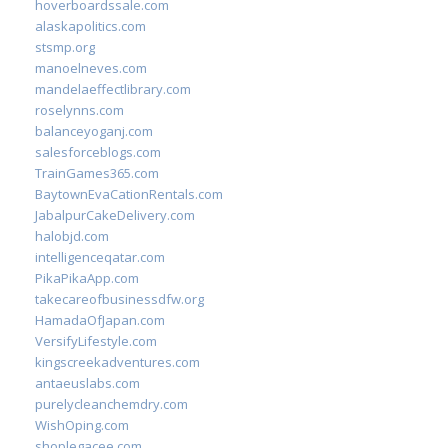
hoverboardssale.com
alaskapolitics.com
stsmp.org
manoelneves.com
mandelaeffectlibrary.com
roselynns.com
balanceyoganj.com
salesforceblogs.com
TrainGames365.com
BaytownEvaCationRentals.com
JabalpurCakeDelivery.com
halobjd.com
intelligenceqatar.com
PikaPikaApp.com
takecareofbusinessdfw.org
HamadaOfJapan.com
VersifyLifestyle.com
kingscreekadventures.com
antaeuslabs.com
purelycleanchemdry.com
WishOping.com
shoplegacee.com