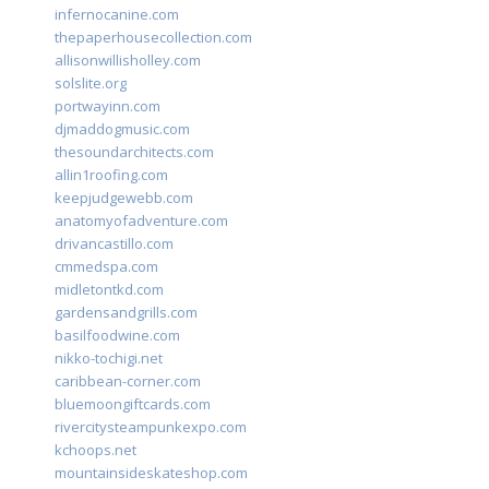
infernocanine.com
thepaperhousecollection.com
allisonwillisholley.com
solslite.org
portwayinn.com
djmaddogmusic.com
thesoundarchitects.com
allin1roofing.com
keepjudgewebb.com
anatomyofadventure.com
drivancastillo.com
cmmedspa.com
midletontkd.com
gardensandgrills.com
basilfoodwine.com
nikko-tochigi.net
caribbean-corner.com
bluemoongiftcards.com
rivercitysteampunkexpo.com
kchoops.net
mountainsideskateshop.com