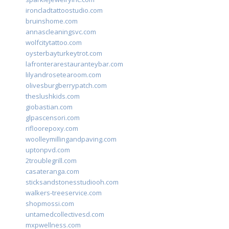
ironcladtattoostudio.com
bruinshome.com
annascleaningsvc.com
wolfcitytattoo.com
oysterbayturkeytrot.com
lafronterarestauranteybar.com
lilyandrosetearoom.com
olivesburgberrypatch.com
theslushkids.com
giobastian.com
glpascensori.com
rifloorepoxy.com
woolleymillingandpaving.com
uptonpvd.com
2troublegrill.com
casateranga.com
sticksandstonesstudiooh.com
walkers-treeservice.com
shopmossi.com
untamedcollectivesd.com
mxpwellness.com