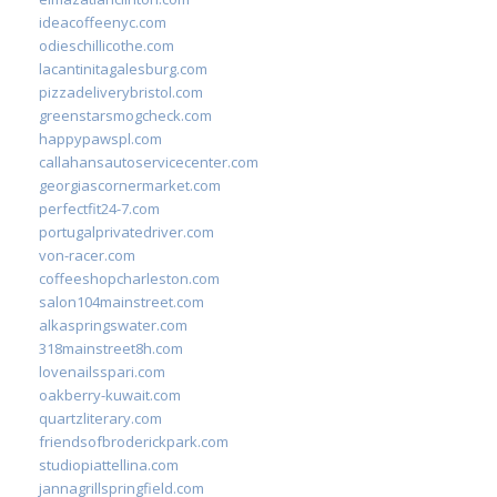
ideacoffeenyc.com
odieschillicothe.com
lacantinitagalesburg.com
pizzadeliverybristol.com
greenstarsmogcheck.com
happypawspl.com
callahansautoservicecenter.com
georgiascornermarket.com
perfectfit24-7.com
portugalprivatedriver.com
von-racer.com
coffeeshopcharleston.com
salon104mainstreet.com
alkaspringswater.com
318mainstreet8h.com
lovenailsspari.com
oakberry-kuwait.com
quartzliterary.com
friendsofbroderickpark.com
studiopiattellina.com
jannagrillspringfield.com