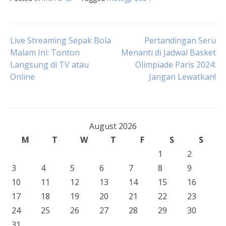
Post
Live Streaming Sepak Bola
Pertandingan Seru
Malam Ini: Tonton
Menanti di Jadwal Basket
Langsung di TV atau
Olimpiade Paris 2024:
navigation
Online
Jangan Lewatkan!
August 2026
M
T
W
T
F
S
S
1
2
3
4
5
6
7
8
9
10
11
12
13
14
15
16
17
18
19
20
21
22
23
24
25
26
27
28
29
30
31