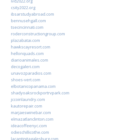
ivd2022.org
csity2022.org
ibsarstudyabroad.com
bennusehgall.com
tsecincinnati.com
roderconstructiongroup.com
plazabatai.com
hawkscayresort.com
hellonquads.com
diarioanimales.com
decogaleri.com
unavozparadios.com
shoes-vert.com
elbotanicopanama.com
shadyoaksrockportrvpark.com
jccoinlaundry.com
kautorepair.com
marjaeswinebar.com
elmazatlanclinton.com
ideacoffeenyc.com
odieschillicothe.com
lacantinitagalesburg.com