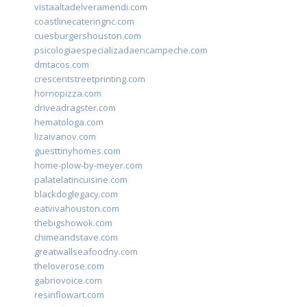
vistaaltadelveramendi.com
coastlinecateringnc.com
cuesburgershouston.com
psicologiaespecializadaencampeche.com
dmtacos.com
crescentstreetprinting.com
hornopizza.com
driveadragster.com
hematologa.com
lizaivanov.com
guesttinyhomes.com
home-plow-by-meyer.com
palatelatincuisine.com
blackdoglegacy.com
eatvivahouston.com
thebigshowok.com
chimeandstave.com
greatwallseafoodny.com
theloverose.com
gabriovoice.com
resinflowart.com