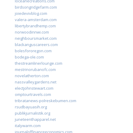
loceanecreations.com
birdsongridgefarm.com
joiedevivblog.com
valera-amsterdam.com
libertybrandhemp.com
norwoodinnwi.com
neighboursmarket.com
blackanguscareers.com
bolesfororegon.com
bodega-ole.com
thestreamlinerlounge.com
mestrinorubanofc.com
novelatherton.com
nassvalleygardens.net
electjohnstewart.com
omptourtravels.com
tribratanews-polreskebumen.com
rsudbayuasih.org
publikjurnalistik.org
juneteenthapparel.net
italywarm.com
journaloffinanceeconomics.com