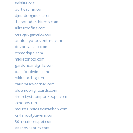
solslite.org
portwayinn.com
djmaddogmusic.com
thesoundarchitects.com
allin1roofing.com
keepjudgewebb.com
anatomyofadventure.com
drivancastillo.com
cmmedspa.com
midletontkd.com
gardensandgrills.com
basilfoodwine.com
nikko-tochigi.net
caribbean-corner.com
bluemoongiftcards.com
rivercitysteampunkexpo.com
kchoops.net
mountainsideskateshop.com
kirtlandcitytavern.com
301nutritionspot.com
ammos-stores.com