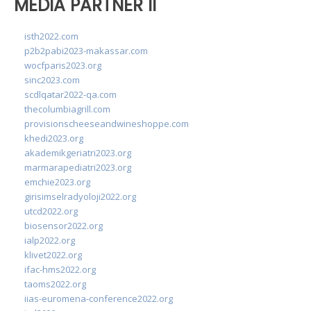
MEDIA PARTNER II
isth2022.com
p2b2pabi2023-makassar.com
wocfparis2023.org
sinc2023.com
scdlqatar2022-qa.com
thecolumbiagrill.com
provisionscheeseandwineshoppe.com
khedi2023.org
akademikgeriatri2023.org
marmarapediatri2023.org
emchie2023.org
girisimselradyoloji2022.org
utcd2022.org
biosensor2022.org
ialp2022.org
klivet2022.org
ifac-hms2022.org
taoms2022.org
iias-euromena-conference2022.org