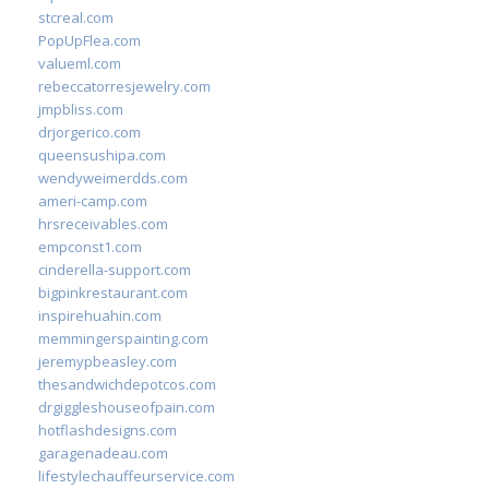
stcreal.com
PopUpFlea.com
valueml.com
rebeccatorresjewelry.com
jmpbliss.com
drjorgerico.com
queensushipa.com
wendyweimerdds.com
ameri-camp.com
hrsreceivables.com
empconst1.com
cinderella-support.com
bigpinkrestaurant.com
inspirehuahin.com
memmingerspainting.com
jeremypbeasley.com
thesandwichdepotcos.com
drgiggleshouseofpain.com
hotflashdesigns.com
garagenadeau.com
lifestylechauffeurservice.com