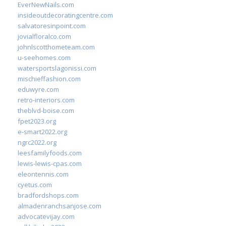
EverNewNails.com
insideoutdecoratingcentre.com
salvatoresinpoint.com
jovialfloralco.com
johnlscotthometeam.com
u-seehomes.com
watersportslagonissi.com
mischieffashion.com
eduwyre.com
retro-interiors.com
theblvd-boise.com
fpet2023.org
e-smart2022.org
ngrc2022.org
leesfamilyfoods.com
lewis-lewis-cpas.com
eleontennis.com
cyetus.com
bradfordshops.com
almadenranchsanjose.com
advocatevijay.com