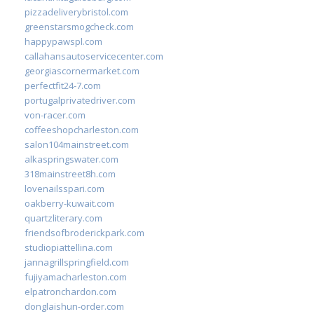
pizzadeliverybristol.com
greenstarsmogcheck.com
happypawspl.com
callahansautoservicecenter.com
georgiascornermarket.com
perfectfit24-7.com
portugalprivatedriver.com
von-racer.com
coffeeshopcharleston.com
salon104mainstreet.com
alkaspringswater.com
318mainstreet8h.com
lovenailsspari.com
oakberry-kuwait.com
quartzliterary.com
friendsofbroderickpark.com
studiopiattellina.com
jannagrillspringfield.com
fujiyamacharleston.com
elpatronchardon.com
donglaishun-order.com