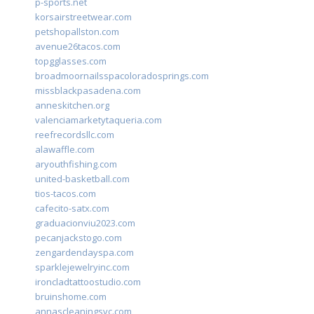
p-sports.net
korsairstreetwear.com
petshopallston.com
avenue26tacos.com
topgglasses.com
broadmoornailsspacoloradosprings.com
missblackpasadena.com
anneskitchen.org
valenciamarketytaqueria.com
reefrecordsllc.com
alawaffle.com
aryouthfishing.com
united-basketball.com
tios-tacos.com
cafecito-satx.com
graduacionviu2023.com
pecanjackstogo.com
zengardendayspa.com
sparklejewelryinc.com
ironcladtattoostudio.com
bruinshome.com
annascleaningsvc.com