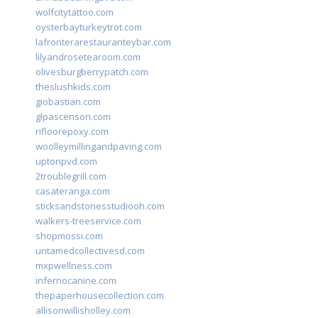
wolfcitytattoo.com
oysterbayturkeytrot.com
lafronterarestauranteybar.com
lilyandrosetearoom.com
olivesburgberrypatch.com
theslushkids.com
giobastian.com
glpascensori.com
rifloorepoxy.com
woolleymillingandpaving.com
uptonpvd.com
2troublegrill.com
casateranga.com
sticksandstonesstudiooh.com
walkers-treeservice.com
shopmossi.com
untamedcollectivesd.com
mxpwellness.com
infernocanine.com
thepaperhousecollection.com
allisonwillisholley.com