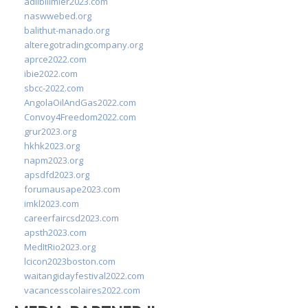
adlibilimler2023.com
naswwebed.org
balithut-manado.org
alteregotradingcompany.org
aprce2022.com
ibie2022.com
sbcc-2022.com
AngolaOilAndGas2022.com
Convoy4Freedom2022.com
grur2023.org
hkhk2023.org
napm2023.org
apsdfd2023.org
forumausape2023.com
imkl2023.com
careerfaircsd2023.com
apsth2023.com
MedItRio2023.org
lcicon2023boston.com
waitangidayfestival2022.com
vacancesscolaires2022.com