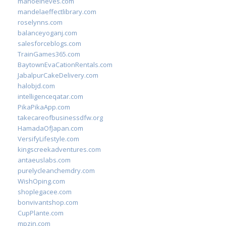
manoelneves.com
mandelaeffectlibrary.com
roselynns.com
balanceyoganj.com
salesforceblogs.com
TrainGames365.com
BaytownEvaCationRentals.com
JabalpurCakeDelivery.com
halobjd.com
intelligenceqatar.com
PikaPikaApp.com
takecareofbusinessdfw.org
HamadaOfJapan.com
VersifyLifestyle.com
kingscreekadventures.com
antaeuslabs.com
purelycleanchemdry.com
WishOping.com
shoplegacee.com
bonvivantshop.com
CupPlante.com
mpzin.com