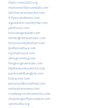
fiamc-rome2022.org
mariceworldessentials.com
lafisheriarestaurant.com
915jazzandmore.com
aguadulce-countryfair.com
jakehovis.com
bosswingsduluth.com
birminghamautocare.com
tonyscountrykitchen.com
jbellasnailspa.com
mychaihouse.com
alvisgrooming.com
thegeorginaestate.com
blythewoodseafood.com
paolosdelibangkok.com
bobacove.com
phoone24brookfield.com
mickeybarmama.com
roadwayconstructioninc.com
shopdragonflyboutique.com
sportszilla.org