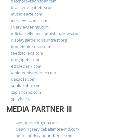
batchprovisionsbar.com
brasserie-gobette.com
musicrearte.com
morseysfarms.com
riverviewtennis.com
official-kelly-toys-squishmallows.com
displaygardenonsuncrest.org
bbq-empire-usa.com
feedstoreva.com
drogopets.com
ediblechalk.com
tabletennisnearme.com
oaksofa.com
soultacohtx.com
capishcaps.com
gpsyfl.org
MEDIA PARTNER III
vwrepairarlington.com
cleaningservicebaltimore-md.com
beckslandscapeandfence.com