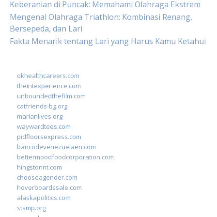
Keberanian di Puncak: Memahami Olahraga Ekstrem
Mengenal Olahraga Triathlon: Kombinasi Renang,
Bersepeda, dan Lari
Fakta Menarik tentang Lari yang Harus Kamu Ketahui
okhealthcareers.com
theintexperience.com
unboundedthefilm.com
catfriends-bg.org
marianlives.org
waywardtees.com
pidfloorsexpress.com
bancodevenezuelaen.com
bettermoodfoodcorporation.com
hingstonnt.com
chooseagender.com
hoverboardssale.com
alaskapolitics.com
stsmp.org