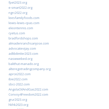
fpet2023.org
e-smart2022.org
ngrc2022.org
leesfamilyfoods.com
lewis-lewis-cpas.com
eleontennis.com
cyetus.com
bradfordshops.com
almadenranchsanjose.com
advocatevijay.com
adlibilimler2023.com
naswwebed.org
balithut-manado.org
alteregotradingcompany.org
aprce2022.com
ibie2022.com
sbcc-2022.com
AngolaOilAndGas2022.com
Convoy4Freedom2022.com
grur2023.org
hkhk2023.org