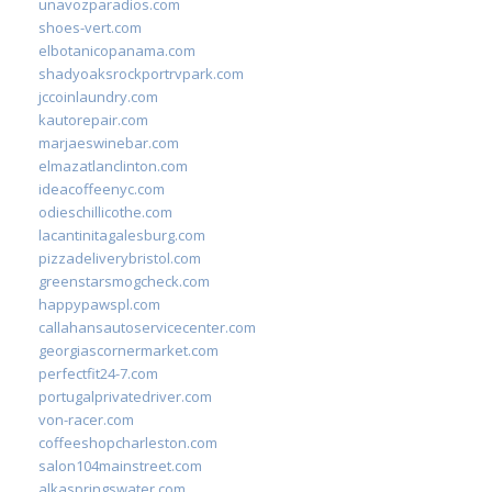
unavozparadios.com
shoes-vert.com
elbotanicopanama.com
shadyoaksrockportrvpark.com
jccoinlaundry.com
kautorepair.com
marjaeswinebar.com
elmazatlanclinton.com
ideacoffeenyc.com
odieschillicothe.com
lacantinitagalesburg.com
pizzadeliverybristol.com
greenstarsmogcheck.com
happypawspl.com
callahansautoservicecenter.com
georgiascornermarket.com
perfectfit24-7.com
portugalprivatedriver.com
von-racer.com
coffeeshopcharleston.com
salon104mainstreet.com
alkaspringswater.com