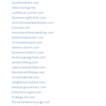
basilfoodwine.com
nikko-tochigi.net
caribbean-corner.com
bluemoongiftcards.com
rivercitysteampunkexpo.com
kchoops.net
mountainsideskateshop.com
kirtlandcitytavern.com
301nutritionspot.com
ammos-stores.com
loceanecreations.com
birdsongridgefarm.com
joiedevivblog.com
valera-amsterdam.com
libertybrandhemp.com
norwoodinnwi.com
neighboursmarket.com
blackanguscareers.com
bolesfororegon.com
bodega-ole.com
thestreamlinerlounge.com