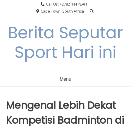
Skip
Call Us: +2782 444 YEAH
to
Cape Town, South Africa
content
Berita Seputar
Sport Hari ini
Menu
Mengenal Lebih Dekat
Kompetisi Badminton di