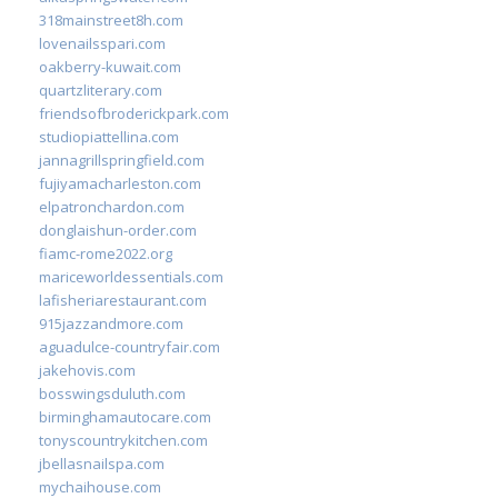
318mainstreet8h.com
lovenailsspari.com
oakberry-kuwait.com
quartzliterary.com
friendsofbroderickpark.com
studiopiattellina.com
jannagrillspringfield.com
fujiyamacharleston.com
elpatronchardon.com
donglaishun-order.com
fiamc-rome2022.org
mariceworldessentials.com
lafisheriarestaurant.com
915jazzandmore.com
aguadulce-countryfair.com
jakehovis.com
bosswingsduluth.com
birminghamautocare.com
tonyscountrykitchen.com
jbellasnailspa.com
mychaihouse.com