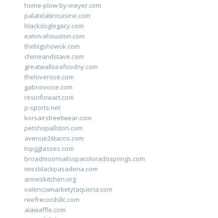
home-plow-by-meyer.com
palatelatincuisine.com
blackdoglegacy.com
eatvivahouston.com
thebigshowok.com
chimeandstave.com
greatwallseafoodny.com
theloverose.com
gabriovoice.com
resinflowart.com
p-sports.net
korsairstreetwear.com
petshopallston.com
avenue26tacos.com
topgglasses.com
broadmoornailsspacoloradosprings.com
missblackpasadena.com
anneskitchen.org
valenciamarketytaqueria.com
reefrecordsllc.com
alawaffle.com