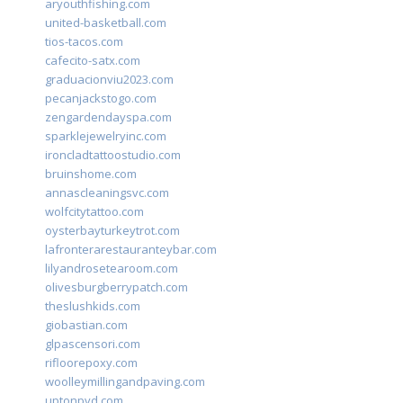
aryouthfishing.com
united-basketball.com
tios-tacos.com
cafecito-satx.com
graduacionviu2023.com
pecanjackstogo.com
zengardendayspa.com
sparklejewelryinc.com
ironcladtattoostudio.com
bruinshome.com
annascleaningsvc.com
wolfcitytattoo.com
oysterbayturkeytrot.com
lafronterarestauranteybar.com
lilyandrosetearoom.com
olivesburgberrypatch.com
theslushkids.com
giobastian.com
glpascensori.com
rifloorepoxy.com
woolleymillingandpaving.com
uptonpvd.com