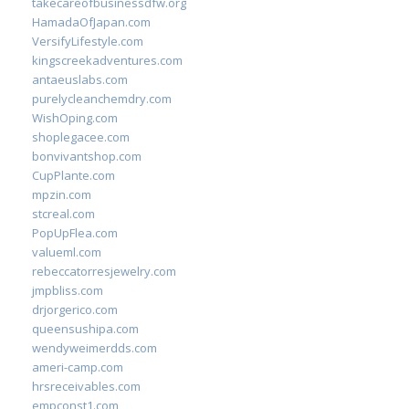
takecareofbusinessdfw.org
HamadaOfJapan.com
VersifyLifestyle.com
kingscreekadventures.com
antaeuslabs.com
purelycleanchemdry.com
WishOping.com
shoplegacee.com
bonvivantshop.com
CupPlante.com
mpzin.com
stcreal.com
PopUpFlea.com
valueml.com
rebeccatorresjewelry.com
jmpbliss.com
drjorgerico.com
queensushipa.com
wendyweimerdds.com
ameri-camp.com
hrsreceivables.com
empconst1.com