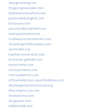
alvisgrooming.com
thegeorginaestate.com
blythewoodseafood.com
paolosdelibangkok.com
bobacove.com
phoone24brookfield.com
mickeybarmama.com
roadwayconstructioninc.com
shopdragonflyboutique.com
sportszilla.org
batchprovisionsbar.com
brasserie-gobette.com
musicrearte.com
morseysfarms.com
riverviewtennis.com
official-kelly-toys-squishmallows.com
displaygardenonsuncrest.org
bbq-empire-usa.com
feedstoreva.com
drogopets.com
ediblechalk.com