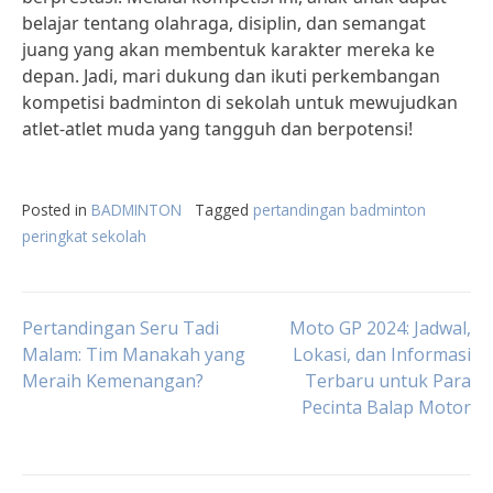
belajar tentang olahraga, disiplin, dan semangat
juang yang akan membentuk karakter mereka ke
depan. Jadi, mari dukung dan ikuti perkembangan
kompetisi badminton di sekolah untuk mewujudkan
atlet-atlet muda yang tangguh dan berpotensi!
Posted in
BADMINTON
Tagged
pertandingan badminton
peringkat sekolah
Post
Pertandingan Seru Tadi
Moto GP 2024: Jadwal,
Malam: Tim Manakah yang
Lokasi, dan Informasi
Meraih Kemenangan?
Terbaru untuk Para
navigation
Pecinta Balap Motor