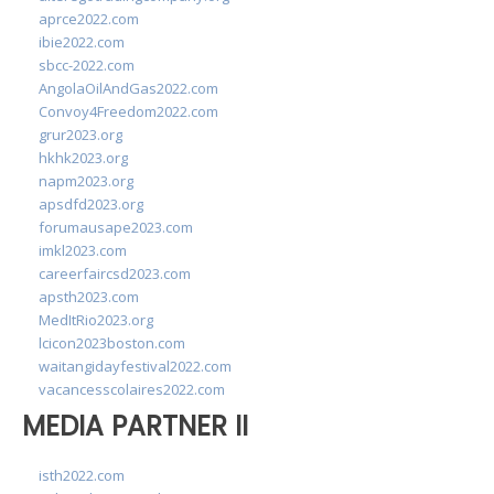
aprce2022.com
ibie2022.com
sbcc-2022.com
AngolaOilAndGas2022.com
Convoy4Freedom2022.com
grur2023.org
hkhk2023.org
napm2023.org
apsdfd2023.org
forumausape2023.com
imkl2023.com
careerfaircsd2023.com
apsth2023.com
MedItRio2023.org
lcicon2023boston.com
waitangidayfestival2022.com
vacancesscolaires2022.com
MEDIA PARTNER II
isth2022.com