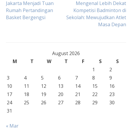
Post
Jakarta Menjadi Tuan
Mengenal Lebih Dekat
Rumah Pertandingan
Kompetisi Badminton di
Basket Bergengsi
Sekolah: Mewujudkan Atlet
navigation
Masa Depan
August 2026
M
T
W
T
F
S
S
1
2
3
4
5
6
7
8
9
10
11
12
13
14
15
16
17
18
19
20
21
22
23
24
25
26
27
28
29
30
31
« Mar