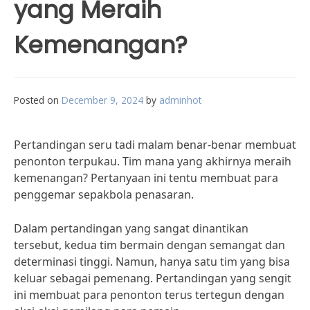
yang Meraih
Kemenangan?
Posted on
December 9, 2024
by
adminhot
Pertandingan seru tadi malam benar-benar membuat
penonton terpukau. Tim mana yang akhirnya meraih
kemenangan? Pertanyaan ini tentu membuat para
penggemar sepakbola penasaran.
Dalam pertandingan yang sangat dinantikan
tersebut, kedua tim bermain dengan semangat dan
determinasi tinggi. Namun, hanya satu tim yang bisa
keluar sebagai pemenang. Pertandingan yang sengit
ini membuat para penonton terus tertegun dengan