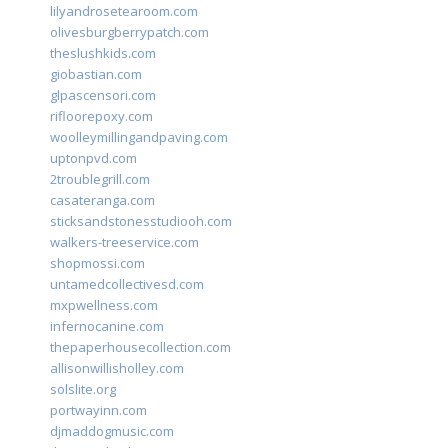
lilyandrosetearoom.com
olivesburgberrypatch.com
theslushkids.com
giobastian.com
glpascensori.com
rifloorepoxy.com
woolleymillingandpaving.com
uptonpvd.com
2troublegrill.com
casateranga.com
sticksandstonesstudiooh.com
walkers-treeservice.com
shopmossi.com
untamedcollectivesd.com
mxpwellness.com
infernocanine.com
thepaperhousecollection.com
allisonwillisholley.com
solslite.org
portwayinn.com
djmaddogmusic.com