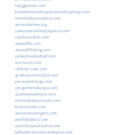
topgglasses.com
broadmoornailsspacoloradosprings.com
missblackpasadena.com
anneskitchen.org
valenciamarketytaqueria.com
reefrecordsllc.com
alawaffle.com
aryouthfishing.com
united-basketball.com
tios-tacos.com
cafecito-satx.com
graduacionviu2023.com
pecanjackstogo.com
zengardendayspa.com
sparklejewelryinc.com
ironcladtattoostudio.com
bruinshome.com
annascleaningsvc.com
wolfcitytattoo.com
oysterbayturkeytrot.com
lafronterarestauranteybar.com