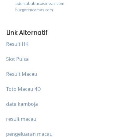
addisababacuisineaz.com
burgerimcamas.com
Link Alternatif
Result HK
Slot Pulsa
Result Macau
Toto Macau 4D
data kamboja
result macau
pengeluaran macau