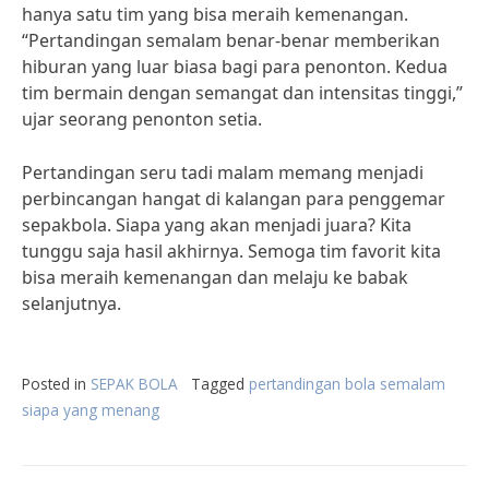
hanya satu tim yang bisa meraih kemenangan.
“Pertandingan semalam benar-benar memberikan
hiburan yang luar biasa bagi para penonton. Kedua
tim bermain dengan semangat dan intensitas tinggi,”
ujar seorang penonton setia.
Pertandingan seru tadi malam memang menjadi
perbincangan hangat di kalangan para penggemar
sepakbola. Siapa yang akan menjadi juara? Kita
tunggu saja hasil akhirnya. Semoga tim favorit kita
bisa meraih kemenangan dan melaju ke babak
selanjutnya.
Posted in
SEPAK BOLA
Tagged
pertandingan bola semalam
siapa yang menang