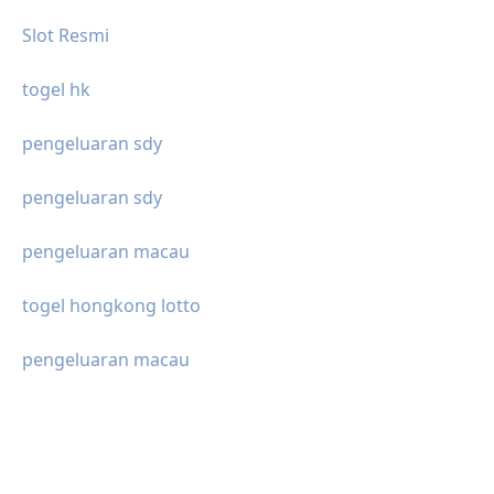
Slot Resmi
togel hk
pengeluaran sdy
pengeluaran sdy
pengeluaran macau
togel hongkong lotto
pengeluaran macau