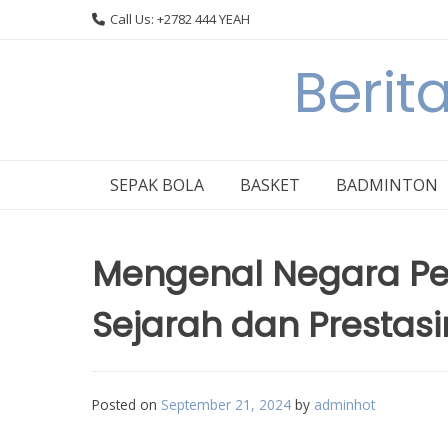
Skip
Call Us: +2782 444 YEAH
to
content
Berit
SEPAK BOLA
BASKET
BADMINTON
Mengenal Negara Pe
Sejarah dan Prestas
Posted on
September 21, 2024
by
adminhot