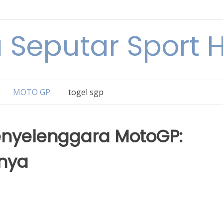
a Seputar Sport Ha
MOTO GP
togel sgp
nyelenggara MotoGP:
inya