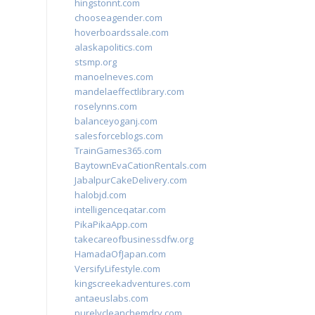
hingstonnt.com
chooseagender.com
hoverboardssale.com
alaskapolitics.com
stsmp.org
manoelneves.com
mandelaeffectlibrary.com
roselynns.com
balanceyoganj.com
salesforceblogs.com
TrainGames365.com
BaytownEvaCationRentals.com
JabalpurCakeDelivery.com
halobjd.com
intelligenceqatar.com
PikaPikaApp.com
takecareofbusinessdfw.org
HamadaOfJapan.com
VersifyLifestyle.com
kingscreekadventures.com
antaeuslabs.com
purelycleanchemdry.com