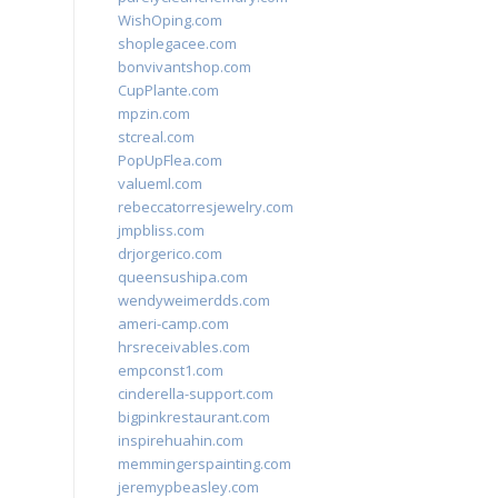
WishOping.com
shoplegacee.com
bonvivantshop.com
CupPlante.com
mpzin.com
stcreal.com
PopUpFlea.com
valueml.com
rebeccatorresjewelry.com
jmpbliss.com
drjorgerico.com
queensushipa.com
wendyweimerdds.com
ameri-camp.com
hrsreceivables.com
empconst1.com
cinderella-support.com
bigpinkrestaurant.com
inspirehuahin.com
memmingerspainting.com
jeremypbeasley.com