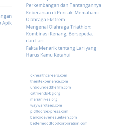
Perkembangan dan Tantangannya
Keberanian di Puncak: Memahami
nangan
Olahraga Ekstrem
a Apik
Mengenal Olahraga Triathlon:
Kombinasi Renang, Bersepeda,
dan Lari
Fakta Menarik tentang Lari yang
Harus Kamu Ketahui
okhealthcareers.com
theintexperience.com
unboundedthefilm.com
catfriends-bg.org
marianlives.org
waywardtees.com
pidfloorsexpress.com
bancodevenezuelaen.com
bettermoodfoodcorporation.com