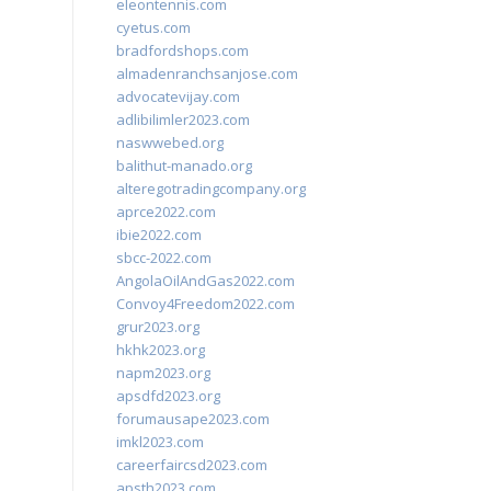
eleontennis.com
cyetus.com
bradfordshops.com
almadenranchsanjose.com
advocatevijay.com
adlibilimler2023.com
naswwebed.org
balithut-manado.org
alteregotradingcompany.org
aprce2022.com
ibie2022.com
sbcc-2022.com
AngolaOilAndGas2022.com
Convoy4Freedom2022.com
grur2023.org
hkhk2023.org
napm2023.org
apsdfd2023.org
forumausape2023.com
imkl2023.com
careerfaircsd2023.com
apsth2023.com