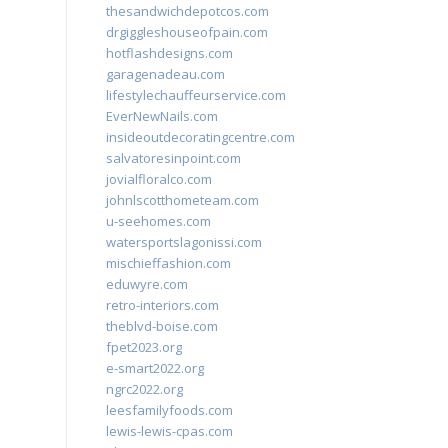
thesandwichdepotcos.com
drgiggleshouseofpain.com
hotflashdesigns.com
garagenadeau.com
lifestylechauffeurservice.com
EverNewNails.com
insideoutdecoratingcentre.com
salvatoresinpoint.com
jovialfloralco.com
johnlscotthometeam.com
u-seehomes.com
watersportslagonissi.com
mischieffashion.com
eduwyre.com
retro-interiors.com
theblvd-boise.com
fpet2023.org
e-smart2022.org
ngrc2022.org
leesfamilyfoods.com
lewis-lewis-cpas.com