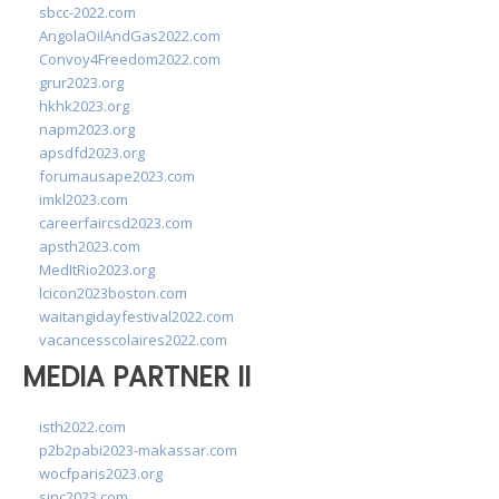
sbcc-2022.com
AngolaOilAndGas2022.com
Convoy4Freedom2022.com
grur2023.org
hkhk2023.org
napm2023.org
apsdfd2023.org
forumausape2023.com
imkl2023.com
careerfaircsd2023.com
apsth2023.com
MedItRio2023.org
lcicon2023boston.com
waitangidayfestival2022.com
vacancesscolaires2022.com
MEDIA PARTNER II
isth2022.com
p2b2pabi2023-makassar.com
wocfparis2023.org
sinc2023.com