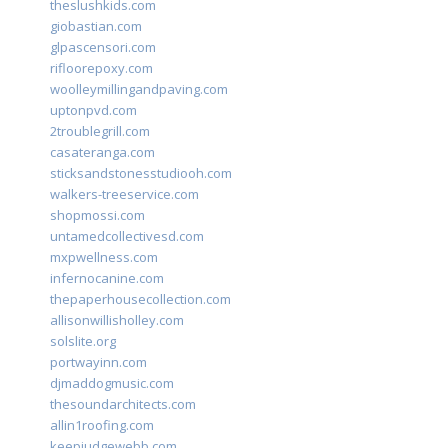
theslushkids.com
giobastian.com
glpascensori.com
rifloorepoxy.com
woolleymillingandpaving.com
uptonpvd.com
2troublegrill.com
casateranga.com
sticksandstonesstudiooh.com
walkers-treeservice.com
shopmossi.com
untamedcollectivesd.com
mxpwellness.com
infernocanine.com
thepaperhousecollection.com
allisonwillisholley.com
solslite.org
portwayinn.com
djmaddogmusic.com
thesoundarchitects.com
allin1roofing.com
keepjudgewebb.com