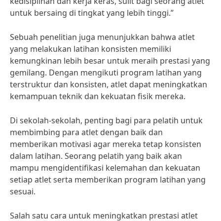
kedisiplinan dan kerja keras, sulit bagi seorang atlet
untuk bersaing di tingkat yang lebih tinggi.”
Sebuah penelitian juga menunjukkan bahwa atlet
yang melakukan latihan konsisten memiliki
kemungkinan lebih besar untuk meraih prestasi yang
gemilang. Dengan mengikuti program latihan yang
terstruktur dan konsisten, atlet dapat meningkatkan
kemampuan teknik dan kekuatan fisik mereka.
Di sekolah-sekolah, penting bagi para pelatih untuk
membimbing para atlet dengan baik dan
memberikan motivasi agar mereka tetap konsisten
dalam latihan. Seorang pelatih yang baik akan
mampu mengidentifikasi kelemahan dan kekuatan
setiap atlet serta memberikan program latihan yang
sesuai.
Salah satu cara untuk meningkatkan prestasi atlet