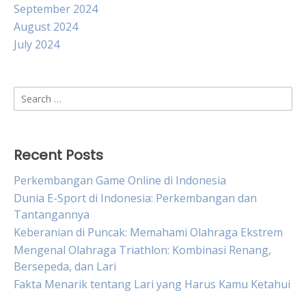
September 2024
August 2024
July 2024
Search
for:
Recent Posts
Perkembangan Game Online di Indonesia
Dunia E-Sport di Indonesia: Perkembangan dan
Tantangannya
Keberanian di Puncak: Memahami Olahraga Ekstrem
Mengenal Olahraga Triathlon: Kombinasi Renang,
Bersepeda, dan Lari
Fakta Menarik tentang Lari yang Harus Kamu Ketahui