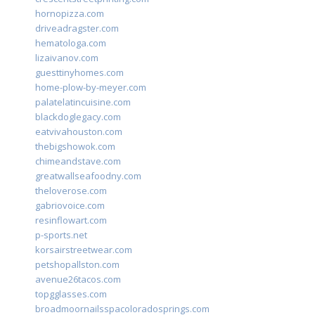
hornopizza.com
driveadragster.com
hematologa.com
lizaivanov.com
guesttinyhomes.com
home-plow-by-meyer.com
palatelatincuisine.com
blackdoglegacy.com
eatvivahouston.com
thebigshowok.com
chimeandstave.com
greatwallseafoodny.com
theloverose.com
gabriovoice.com
resinflowart.com
p-sports.net
korsairstreetwear.com
petshopallston.com
avenue26tacos.com
topgglasses.com
broadmoornailsspacoloradosprings.com