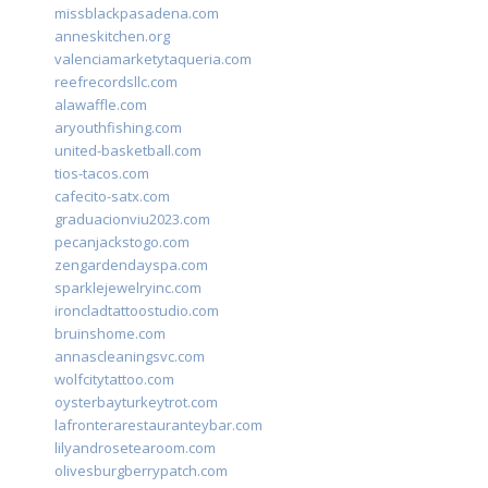
missblackpasadena.com
anneskitchen.org
valenciamarketytaqueria.com
reefrecordsllc.com
alawaffle.com
aryouthfishing.com
united-basketball.com
tios-tacos.com
cafecito-satx.com
graduacionviu2023.com
pecanjackstogo.com
zengardendayspa.com
sparklejewelryinc.com
ironcladtattoostudio.com
bruinshome.com
annascleaningsvc.com
wolfcitytattoo.com
oysterbayturkeytrot.com
lafronterarestauranteybar.com
lilyandrosetearoom.com
olivesburgberrypatch.com