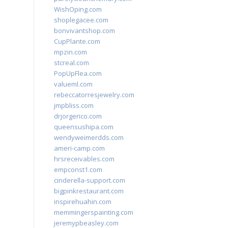
WishOping.com
shoplegacee.com
bonvivantshop.com
CupPlante.com
mpzin.com
stcreal.com
PopUpFlea.com
valueml.com
rebeccatorresjewelry.com
jmpbliss.com
drjorgerico.com
queensushipa.com
wendyweimerdds.com
ameri-camp.com
hrsreceivables.com
empconst1.com
cinderella-support.com
bigpinkrestaurant.com
inspirehuahin.com
memmingerspainting.com
jeremypbeasley.com