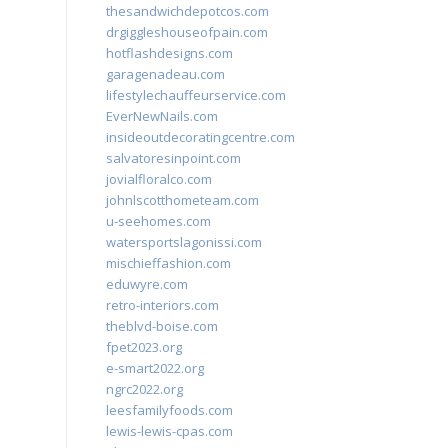
thesandwichdepotcos.com
drgiggleshouseofpain.com
hotflashdesigns.com
garagenadeau.com
lifestylechauffeurservice.com
EverNewNails.com
insideoutdecoratingcentre.com
salvatoresinpoint.com
jovialfloralco.com
johnlscotthometeam.com
u-seehomes.com
watersportslagonissi.com
mischieffashion.com
eduwyre.com
retro-interiors.com
theblvd-boise.com
fpet2023.org
e-smart2022.org
ngrc2022.org
leesfamilyfoods.com
lewis-lewis-cpas.com