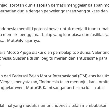
jadi sorotan dunia setelah berhasil menggelar balapan m
k perhatian dunia dengan penyelenggaraan yang sukses dan
ndonesia memiliki potensi besar untuk menjadi tuan ruma
a memiliki penggemar balap yang luar biasa dan fasilitas y
ar MotoGP,” ujarnya.
ara MotoGP juga diakui oleh pembalap top dunia, Valentin
onesia. Suasana di sini begitu meriah dan antusiasme para
.
an dari Federasi Balap Motor Internasional (FIM) atas kesu
 Viegas, menyatakan, “Indonesia telah menunjukkan komi
nggelar event MotoGP. Kami sangat berterima kasih atas
lah hal yang mudah, namun Indonesia telah membuktikan