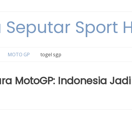
a Seputar Sport Ha
MOTO GP
togel sgp
a MotoGP: Indonesia Jadi