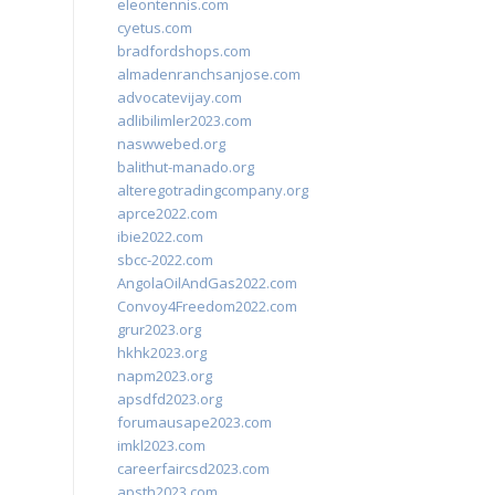
eleontennis.com
cyetus.com
bradfordshops.com
almadenranchsanjose.com
advocatevijay.com
adlibilimler2023.com
naswwebed.org
balithut-manado.org
alteregotradingcompany.org
aprce2022.com
ibie2022.com
sbcc-2022.com
AngolaOilAndGas2022.com
Convoy4Freedom2022.com
grur2023.org
hkhk2023.org
napm2023.org
apsdfd2023.org
forumausape2023.com
imkl2023.com
careerfaircsd2023.com
apsth2023.com