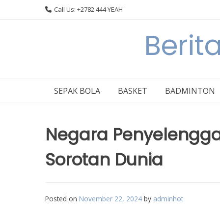
Skip
Call Us: +2782 444 YEAH
to
content
Berit
SEPAK BOLA
BASKET
BADMINTON
Negara Penyelenggar
Sorotan Dunia
Posted on
November 22, 2024
by
adminhot