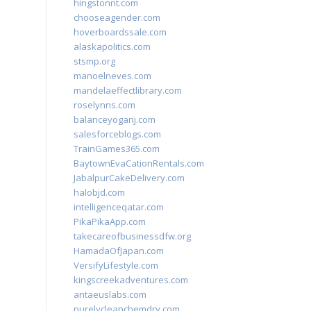
hingstonnt.com
chooseagender.com
hoverboardssale.com
alaskapolitics.com
stsmp.org
manoelneves.com
mandelaeffectlibrary.com
roselynns.com
balanceyoganj.com
salesforceblogs.com
TrainGames365.com
BaytownEvaCationRentals.com
JabalpurCakeDelivery.com
halobjd.com
intelligenceqatar.com
PikaPikaApp.com
takecareofbusinessdfw.org
HamadaOfJapan.com
VersifyLifestyle.com
kingscreekadventures.com
antaeuslabs.com
purelycleanchemdry.com