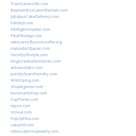
TrainGames365.com
BaytownEvaCationRentals.com
JabalpurCakeDelivery.com
halobjd.com
intelligenceqatar.com
PikaPikaApp.com
takecareofbusinessdfw.org
HamadaOfJapan.com
VersifyLifestyle.com
kingscreekadventures.com
antaeuslabs.com
purelycleanchemdry.com
WishOping.com
shoplegacee.com
bonvivantshop.com
CupPlante.com
mpzin.com
stcreal.com
PopUpFlea.com
valueml.com
rebeccatorresjewelry.com