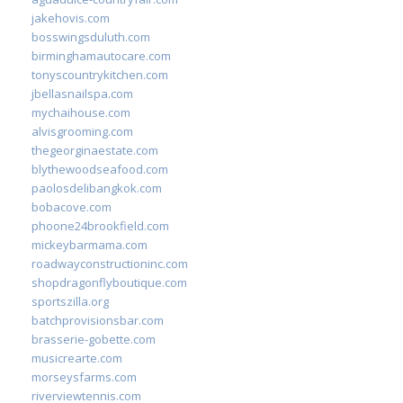
jakehovis.com
bosswingsduluth.com
birminghamautocare.com
tonyscountrykitchen.com
jbellasnailspa.com
mychaihouse.com
alvisgrooming.com
thegeorginaestate.com
blythewoodseafood.com
paolosdelibangkok.com
bobacove.com
phoone24brookfield.com
mickeybarmama.com
roadwayconstructioninc.com
shopdragonflyboutique.com
sportszilla.org
batchprovisionsbar.com
brasserie-gobette.com
musicrearte.com
morseysfarms.com
riverviewtennis.com