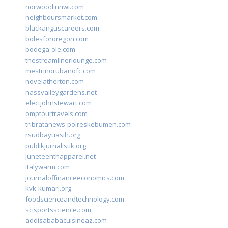
norwoodinnwi.com
neighboursmarket.com
blackanguscareers.com
bolesfororegon.com
bodega-ole.com
thestreamlinerlounge.com
mestrinorubanofc.com
novelatherton.com
nassvalleygardens.net
electjohnstewart.com
omptourtravels.com
tribratanews-polreskebumen.com
rsudbayuasih.org
publikjurnalistik.org
juneteenthapparel.net
italywarm.com
journaloffinanceeconomics.com
kvk-kumari.org
foodscienceandtechnology.com
scisportsscience.com
addisababacuisineaz.com