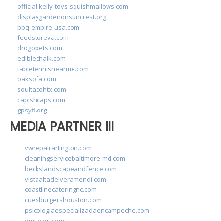
official-kelly-toys-squishmallows.com
displaygardenonsuncrest.org
bbq-empire-usa.com
feedstoreva.com
drogopets.com
ediblechalk.com
tabletennisnearme.com
oaksofa.com
soultacohtx.com
capishcaps.com
gpsyfl.org
MEDIA PARTNER III
vwrepairarlington.com
cleaningservicebaltimore-md.com
beckslandscapeandfence.com
vistaaltadelveramendi.com
coastlinecateringnc.com
cuesburgershouston.com
psicologiaespecializadaencampeche.com
dmtacos.com