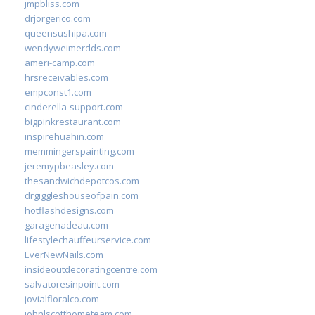
jmpbliss.com
drjorgerico.com
queensushipa.com
wendyweimerdds.com
ameri-camp.com
hrsreceivables.com
empconst1.com
cinderella-support.com
bigpinkrestaurant.com
inspirehuahin.com
memmingerspainting.com
jeremypbeasley.com
thesandwichdepotcos.com
drgiggleshouseofpain.com
hotflashdesigns.com
garagenadeau.com
lifestylechauffeurservice.com
EverNewNails.com
insideoutdecoratingcentre.com
salvatoresinpoint.com
jovialfloralco.com
johnlscotthometeam.com