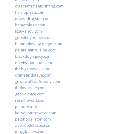
crescentstreetprinting.com
hornopizza.com
driveadragster.com
hematologa.com
lizaivanov.com
guesttinyhomes.com
home-plow-by-meyer.com
palatelatincuisine.com
blackdoglegacy.com
eatvivahouston.com
thebigshowok.com
chimeandstave.com
greatwallseafoodny.com
theloverose.com
gabriovoice.com
resinflowart.com
p-sports.net
korsairstreetwear.com
petshopallston.com
avenue26tacos.com
topgglasses.com