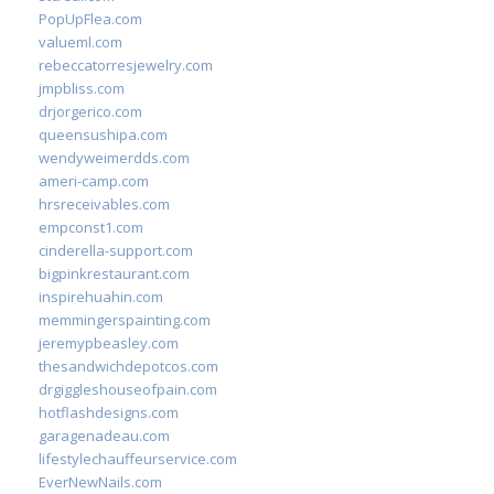
PopUpFlea.com
valueml.com
rebeccatorresjewelry.com
jmpbliss.com
drjorgerico.com
queensushipa.com
wendyweimerdds.com
ameri-camp.com
hrsreceivables.com
empconst1.com
cinderella-support.com
bigpinkrestaurant.com
inspirehuahin.com
memmingerspainting.com
jeremypbeasley.com
thesandwichdepotcos.com
drgiggleshouseofpain.com
hotflashdesigns.com
garagenadeau.com
lifestylechauffeurservice.com
EverNewNails.com