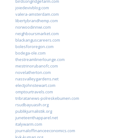
birdsongridgefarm.com
joiedevivblog.com
valera-amsterdam.com
libertybrandhemp.com
norwoodinnwi.com
neighboursmarket.com
blackanguscareers.com
bolesfororegon.com
bodega-ole.com
thestreamlinerlounge.com
mestrinorubanofc.com
novelatherton.com
nassvalleygardens.net
electjohnstewart.com
omptourtravels.com
tribratanews-polreskebumen.com
rsudbayuasih.org
publikjurnalistik.org
juneteenthapparel.net
italywarm.com
journaloffinanceeconomics.com
kvk-kumari.org