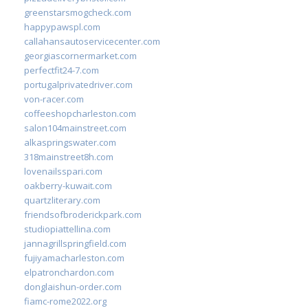
greenstarsmogcheck.com
happypawspl.com
callahansautoservicecenter.com
georgiascornermarket.com
perfectfit24-7.com
portugalprivatedriver.com
von-racer.com
coffeeshopcharleston.com
salon104mainstreet.com
alkaspringswater.com
318mainstreet8h.com
lovenailsspari.com
oakberry-kuwait.com
quartzliterary.com
friendsofbroderickpark.com
studiopiattellina.com
jannagrillspringfield.com
fujiyamacharleston.com
elpatronchardon.com
donglaishun-order.com
fiamc-rome2022.org