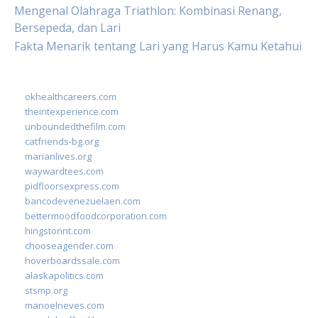
Mengenal Olahraga Triathlon: Kombinasi Renang,
Bersepeda, dan Lari
Fakta Menarik tentang Lari yang Harus Kamu Ketahui
okhealthcareers.com
theintexperience.com
unboundedthefilm.com
catfriends-bg.org
marianlives.org
waywardtees.com
pidfloorsexpress.com
bancodevenezuelaen.com
bettermoodfoodcorporation.com
hingstonnt.com
chooseagender.com
hoverboardssale.com
alaskapolitics.com
stsmp.org
manoelneves.com