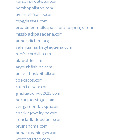
korsairstreetwear.com
petshopallston.com
avenue26tacos.com
topgglasses.com
broadmoornailsspacoloradosprings.com
missblackpasadena.com
anneskitchen.org
valenciamarketytaqueria.com
reefrecordsllc.com
alawaffle.com
aryouthfishing.com
united-basketball.com
tios-tacos.com
cafecito-satx.com
graduacionviu2023.com
pecanjackstogo.com
zengardendayspa.com
sparklejewelryinc.com
ironcladtattoostudio.com
bruinshome.com
annascleaningsvc.com
wolfcitytattoo.com