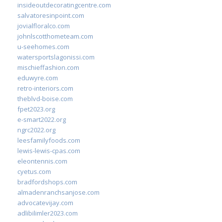
insideoutdecoratingcentre.com
salvatoresinpoint.com
jovialfloralco.com
johnlscotthometeam.com
u-seehomes.com
watersportslagonissi.com
mischieffashion.com
eduwyre.com
retro-interiors.com
theblvd-boise.com
fpet2023.org
e-smart2022.org
ngrc2022.org
leesfamilyfoods.com
lewis-lewis-cpas.com
eleontennis.com
cyetus.com
bradfordshops.com
almadenranchsanjose.com
advocatevijay.com
adlibilimler2023.com