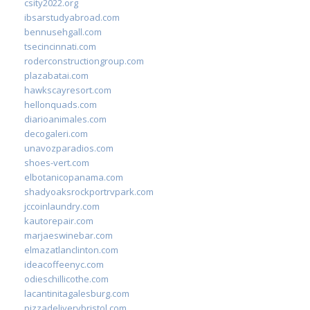
csity2022.org
ibsarstudyabroad.com
bennusehgall.com
tsecincinnati.com
roderconstructiongroup.com
plazabatai.com
hawkscayresort.com
hellonquads.com
diarioanimales.com
decogaleri.com
unavozparadios.com
shoes-vert.com
elbotanicopanama.com
shadyoaksrockportrvpark.com
jccoinlaundry.com
kautorepair.com
marjaeswinebar.com
elmazatlanclinton.com
ideacoffeenyc.com
odieschillicothe.com
lacantinitagalesburg.com
pizzadeliverybristol.com