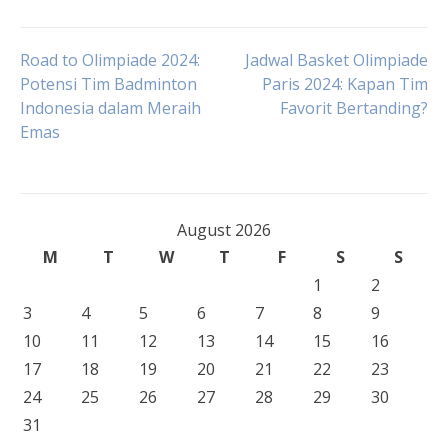
Post
Road to Olimpiade 2024:
Jadwal Basket Olimpiade
Potensi Tim Badminton
Paris 2024: Kapan Tim
Indonesia dalam Meraih
Favorit Bertanding?
navigation
Emas
August 2026
M
T
W
T
F
S
S
1
2
3
4
5
6
7
8
9
10
11
12
13
14
15
16
17
18
19
20
21
22
23
24
25
26
27
28
29
30
31