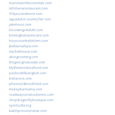
mariceworldessentials.com
lafisheriarestaurant.com
915jazzandmore.com
aguadulce-countryfair.com
jakehovis.com
bosswingsduluth.com
birminghamautocare.com
tonyscountrykitchen.com
jbellasnailspa.com
mychaihouse.com
alvisgrooming.com
thegeorginaestate.com
blythewoodseafood.com
paolosdelibangkok.com
bobacove.com
phoone24brookfield.com
mickeybarmama.com
roadwayconstructioninc.com
shopdragonflyboutique.com
sportszilla.org
batchprovisionsbar.com