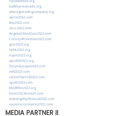
naswwebed.org
balithut-manado.org
alteregotradingcompany.org
aprce2022.com
ibie2022.com
sbcc-2022.com
AngolaOilAndGas2022.com
Convoy4Freedom2022.com
grur2023.org
hkhk2023.org
napm2023.org
apsdfd2023.org
forumausape2023.com
imkl2023.com
careerfaircsd2023.com
apsth2023.com
MedItRio2023.org
lcicon2023boston.com
waitangidayfestival2022.com
vacancesscolaires2022.com
MEDIA PARTNER II