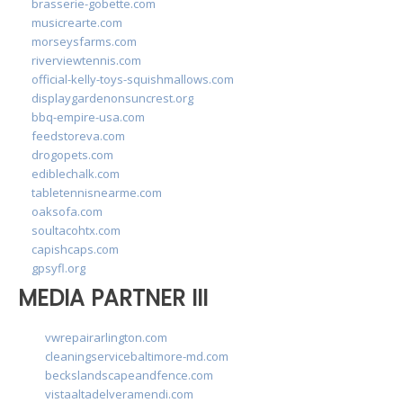
brasserie-gobette.com
musicrearte.com
morseysfarms.com
riverviewtennis.com
official-kelly-toys-squishmallows.com
displaygardenonsuncrest.org
bbq-empire-usa.com
feedstoreva.com
drogopets.com
ediblechalk.com
tabletennisnearme.com
oaksofa.com
soultacohtx.com
capishcaps.com
gpsyfl.org
MEDIA PARTNER III
vwrepairarlington.com
cleaningservicebaltimore-md.com
beckslandscapeandfence.com
vistaaltadelveramendi.com