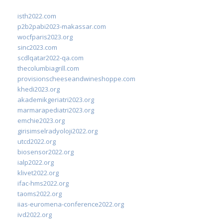
isth2022.com
p2b2pabi2023-makassar.com
wocfparis2023.org
sinc2023.com
scdlqatar2022-qa.com
thecolumbiagrill.com
provisionscheeseandwineshoppe.com
khedi2023.org
akademikgeriatri2023.org
marmarapediatri2023.org
emchie2023.org
girisimselradyoloji2022.org
utcd2022.org
biosensor2022.org
ialp2022.org
klivet2022.org
ifac-hms2022.org
taoms2022.org
iias-euromena-conference2022.org
ivd2022.org