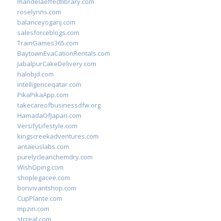
mandelaeffectlibrary.com
roselynns.com
balanceyoganj.com
salesforceblogs.com
TrainGames365.com
BaytownEvaCationRentals.com
JabalpurCakeDelivery.com
halobjd.com
intelligenceqatar.com
PikaPikaApp.com
takecareofbusinessdfw.org
HamadaOfJapan.com
VersifyLifestyle.com
kingscreekadventures.com
antaeuslabs.com
purelycleanchemdry.com
WishOping.com
shoplegacee.com
bonvivantshop.com
CupPlante.com
mpzin.com
stcreal.com