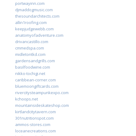
portwayinn.com
djmaddogmusic.com
thesoundarchitects.com
allin1roofing.com
keepjudgewebb.com
anatomyofadventure.com
drivancastillo.com
cmmedspa.com
midletontkd.com
gardensandgrills.com
basilfoodwine.com
nikko-tochigi.net
caribbean-corner.com
bluemoongiftcards.com
rivercitysteampunkexpo.com
kchoops.net
mountainsideskateshop.com
kirtlandcitytavern.com
301nutritionspot.com
ammos-stores.com
loceanecreations.com