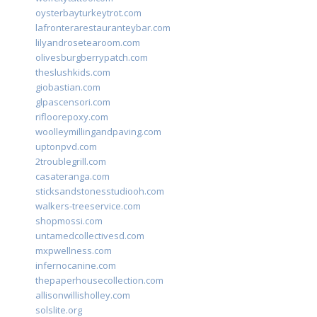
oysterbayturkeytrot.com
lafronterarestauranteybar.com
lilyandrosetearoom.com
olivesburgberrypatch.com
theslushkids.com
giobastian.com
glpascensori.com
rifloorepoxy.com
woolleymillingandpaving.com
uptonpvd.com
2troublegrill.com
casateranga.com
sticksandstonesstudiooh.com
walkers-treeservice.com
shopmossi.com
untamedcollectivesd.com
mxpwellness.com
infernocanine.com
thepaperhousecollection.com
allisonwillisholley.com
solslite.org