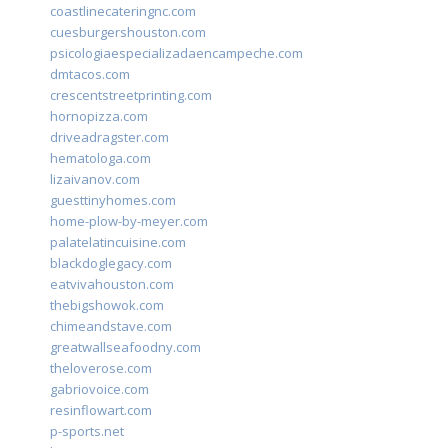
coastlinecateringnc.com
cuesburgershouston.com
psicologiaespecializadaencampeche.com
dmtacos.com
crescentstreetprinting.com
hornopizza.com
driveadragster.com
hematologa.com
lizaivanov.com
guesttinyhomes.com
home-plow-by-meyer.com
palatelatincuisine.com
blackdoglegacy.com
eatvivahouston.com
thebigshowok.com
chimeandstave.com
greatwallseafoodny.com
theloverose.com
gabriovoice.com
resinflowart.com
p-sports.net