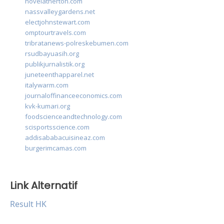
novelatherton.com
nassvalleygardens.net
electjohnstewart.com
omptourtravels.com
tribratanews-polreskebumen.com
rsudbayuasih.org
publikjurnalistik.org
juneteenthapparel.net
italywarm.com
journaloffinanceeconomics.com
kvk-kumari.org
foodscienceandtechnology.com
scisportsscience.com
addisababacuisineaz.com
burgerimcamas.com
Link Alternatif
Result HK