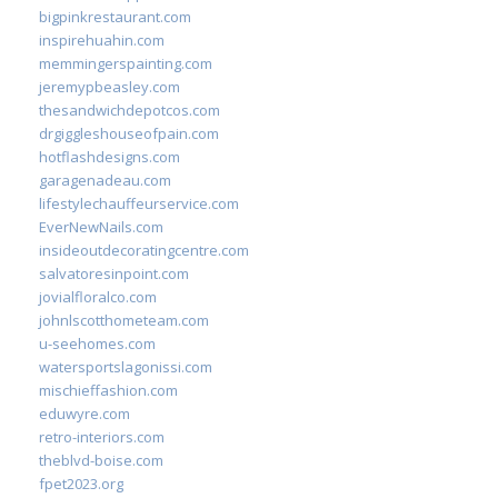
bigpinkrestaurant.com
inspirehuahin.com
memmingerspainting.com
jeremypbeasley.com
thesandwichdepotcos.com
drgiggleshouseofpain.com
hotflashdesigns.com
garagenadeau.com
lifestylechauffeurservice.com
EverNewNails.com
insideoutdecoratingcentre.com
salvatoresinpoint.com
jovialfloralco.com
johnlscotthometeam.com
u-seehomes.com
watersportslagonissi.com
mischieffashion.com
eduwyre.com
retro-interiors.com
theblvd-boise.com
fpet2023.org