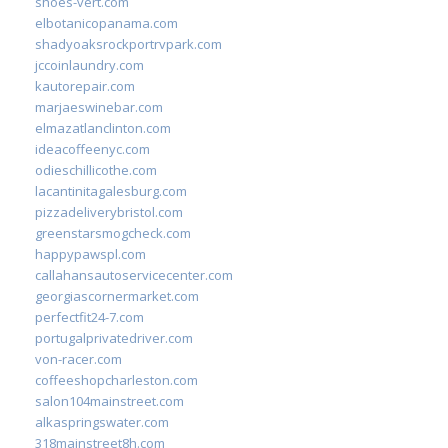
shoes-vert.com
elbotanicopanama.com
shadyoaksrockportrvpark.com
jccoinlaundry.com
kautorepair.com
marjaeswinebar.com
elmazatlanclinton.com
ideacoffeenyc.com
odieschillicothe.com
lacantinitagalesburg.com
pizzadeliverybristol.com
greenstarsmogcheck.com
happypawspl.com
callahansautoservicecenter.com
georgiascornermarket.com
perfectfit24-7.com
portugalprivatedriver.com
von-racer.com
coffeeshopcharleston.com
salon104mainstreet.com
alkaspringswater.com
318mainstreet8h.com