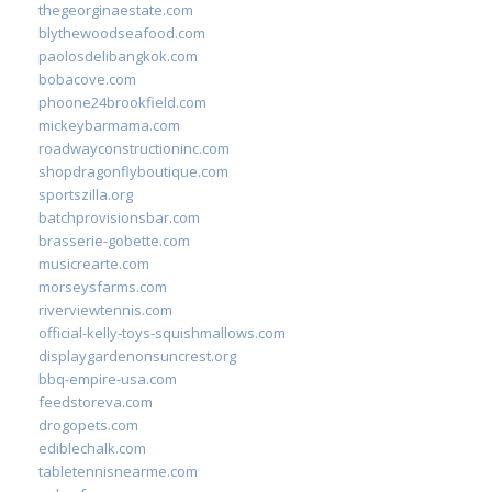
thegeorginaestate.com
blythewoodseafood.com
paolosdelibangkok.com
bobacove.com
phoone24brookfield.com
mickeybarmama.com
roadwayconstructioninc.com
shopdragonflyboutique.com
sportszilla.org
batchprovisionsbar.com
brasserie-gobette.com
musicrearte.com
morseysfarms.com
riverviewtennis.com
official-kelly-toys-squishmallows.com
displaygardenonsuncrest.org
bbq-empire-usa.com
feedstoreva.com
drogopets.com
ediblechalk.com
tabletennisnearme.com