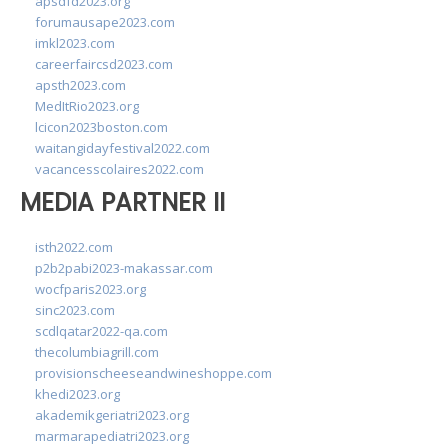
apsdfd2023.org
forumausape2023.com
imkl2023.com
careerfaircsd2023.com
apsth2023.com
MedItRio2023.org
lcicon2023boston.com
waitangidayfestival2022.com
vacancesscolaires2022.com
MEDIA PARTNER II
isth2022.com
p2b2pabi2023-makassar.com
wocfparis2023.org
sinc2023.com
scdlqatar2022-qa.com
thecolumbiagrill.com
provisionscheeseandwineshoppe.com
khedi2023.org
akademikgeriatri2023.org
marmarapediatri2023.org