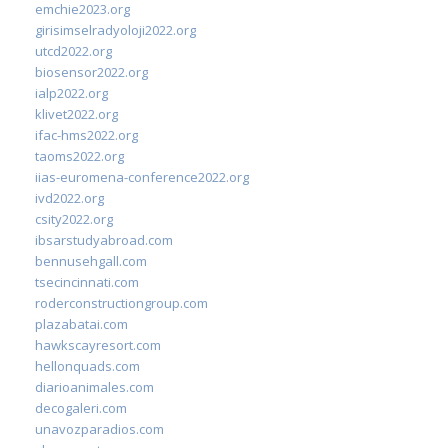
emchie2023.org
girisimselradyoloji2022.org
utcd2022.org
biosensor2022.org
ialp2022.org
klivet2022.org
ifac-hms2022.org
taoms2022.org
iias-euromena-conference2022.org
ivd2022.org
csity2022.org
ibsarstudyabroad.com
bennusehgall.com
tsecincinnati.com
roderconstructiongroup.com
plazabatai.com
hawkscayresort.com
hellonquads.com
diarioanimales.com
decogaleri.com
unavozparadios.com