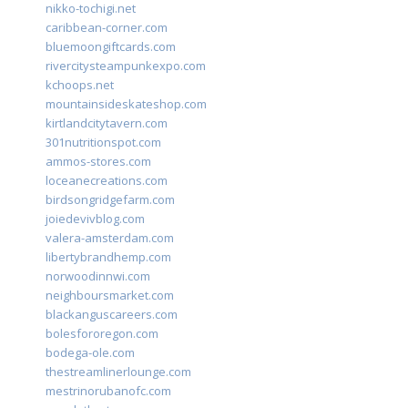
nikko-tochigi.net
caribbean-corner.com
bluemoongiftcards.com
rivercitysteampunkexpo.com
kchoops.net
mountainsideskateshop.com
kirtlandcitytavern.com
301nutritionspot.com
ammos-stores.com
loceanecreations.com
birdsongridgefarm.com
joiedevivblog.com
valera-amsterdam.com
libertybrandhemp.com
norwoodinnwi.com
neighboursmarket.com
blackanguscareers.com
bolesfororegon.com
bodega-ole.com
thestreamlinerlounge.com
mestrinorubanofc.com