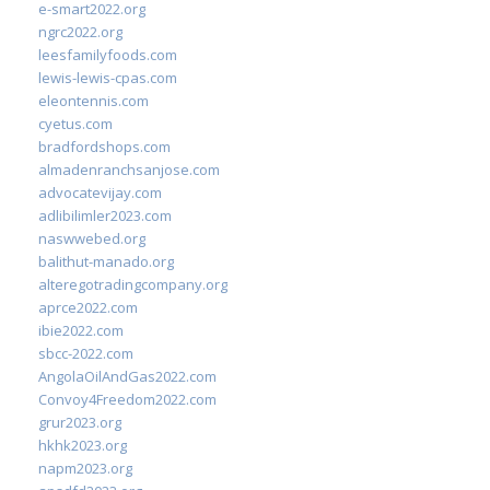
e-smart2022.org
ngrc2022.org
leesfamilyfoods.com
lewis-lewis-cpas.com
eleontennis.com
cyetus.com
bradfordshops.com
almadenranchsanjose.com
advocatevijay.com
adlibilimler2023.com
naswwebed.org
balithut-manado.org
alteregotradingcompany.org
aprce2022.com
ibie2022.com
sbcc-2022.com
AngolaOilAndGas2022.com
Convoy4Freedom2022.com
grur2023.org
hkhk2023.org
napm2023.org