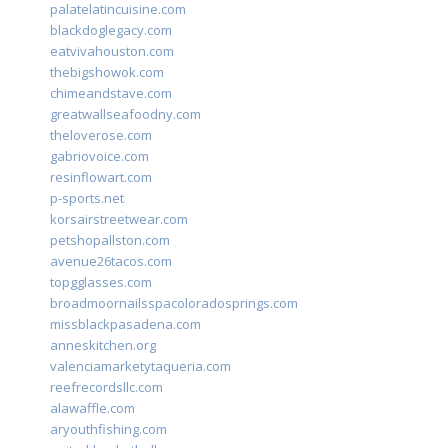
palatelatincuisine.com
blackdoglegacy.com
eatvivahouston.com
thebigshowok.com
chimeandstave.com
greatwallseafoodny.com
theloverose.com
gabriovoice.com
resinflowart.com
p-sports.net
korsairstreetwear.com
petshopallston.com
avenue26tacos.com
topgglasses.com
broadmoornailsspacoloradosprings.com
missblackpasadena.com
anneskitchen.org
valenciamarketytaqueria.com
reefrecordsllc.com
alawaffle.com
aryouthfishing.com