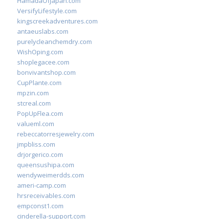
HamadaOfJapan.com
VersifyLifestyle.com
kingscreekadventures.com
antaeuslabs.com
purelycleanchemdry.com
WishOping.com
shoplegacee.com
bonvivantshop.com
CupPlante.com
mpzin.com
stcreal.com
PopUpFlea.com
valueml.com
rebeccatorresjewelry.com
jmpbliss.com
drjorgerico.com
queensushipa.com
wendyweimerdds.com
ameri-camp.com
hrsreceivables.com
empconst1.com
cinderella-support.com