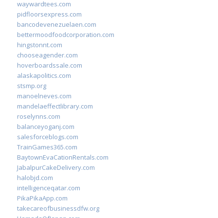
waywardtees.com
pidfloorsexpress.com
bancodevenezuelaen.com
bettermoodfoodcorporation.com
hingstonnt.com
chooseagender.com
hoverboardssale.com
alaskapolitics.com
stsmp.org
manoelneves.com
mandelaeffectlibrary.com
roselynns.com
balanceyoganj.com
salesforceblogs.com
TrainGames365.com
BaytownEvaCationRentals.com
JabalpurCakeDelivery.com
halobjd.com
intelligenceqatar.com
PikaPikaApp.com
takecareofbusinessdfw.org