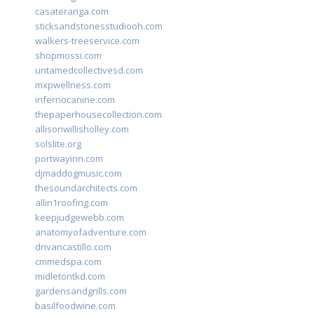
casateranga.com
sticksandstonesstudiooh.com
walkers-treeservice.com
shopmossi.com
untamedcollectivesd.com
mxpwellness.com
infernocanine.com
thepaperhousecollection.com
allisonwillisholley.com
solslite.org
portwayinn.com
djmaddogmusic.com
thesoundarchitects.com
allin1roofing.com
keepjudgewebb.com
anatomyofadventure.com
drivancastillo.com
cmmedspa.com
midletontkd.com
gardensandgrills.com
basilfoodwine.com