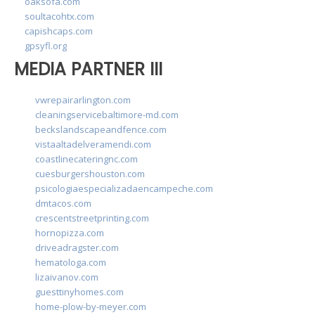
oaksofa.com
soultacohtx.com
capishcaps.com
gpsyfl.org
MEDIA PARTNER III
vwrepairarlington.com
cleaningservicebaltimore-md.com
beckslandscapeandfence.com
vistaaltadelveramendi.com
coastlinecateringnc.com
cuesburgershouston.com
psicologiaespecializadaencampeche.com
dmtacos.com
crescentstreetprinting.com
hornopizza.com
driveadragster.com
hematologa.com
lizaivanov.com
guesttinyhomes.com
home-plow-by-meyer.com