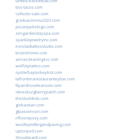
united-basketball.com
tios-tacos.com
cafecito-satx.com
graduacionviu2023.com
pecanjackstogo.com
zengardendayspa.com
sparklejewelryinc.com
ironcladtattoostudio.com
bruinshome.com
annascleaningsvc.com
wolfcitytattoo.com
oysterbayturkeytrot.com
lafronterarestauranteybar.com
lilyandrosetearoom.com
olivesburgberrypatch.com
theslushkids.com
giobastian.com
glpascensori.com
rifloorepoxy.com
woolleymillingandpaving.com
uptonpvd.com
2troublegrill.com