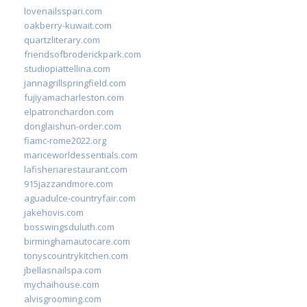
lovenailsspari.com
oakberry-kuwait.com
quartzliterary.com
friendsofbroderickpark.com
studiopiattellina.com
jannagrillspringfield.com
fujiyamacharleston.com
elpatronchardon.com
donglaishun-order.com
fiamc-rome2022.org
mariceworldessentials.com
lafisheriarestaurant.com
915jazzandmore.com
aguadulce-countryfair.com
jakehovis.com
bosswingsduluth.com
birminghamautocare.com
tonyscountrykitchen.com
jbellasnailspa.com
mychaihouse.com
alvisgrooming.com